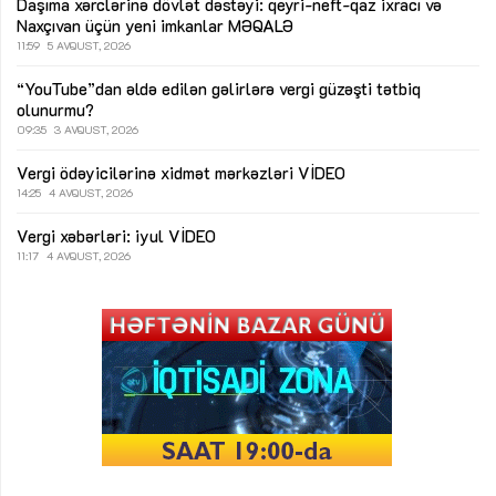
Daşıma xərclərinə dövlət dəstəyi: qeyri-neft-qaz ixracı və
Naxçıvan üçün yeni imkanlar
MƏQALƏ
11:59
5 AVQUST, 2026
“YouTube”dan əldə edilən gəlirlərə vergi güzəşti tətbiq
olunurmu?
09:35
3 AVQUST, 2026
Vergi ödəyicilərinə xidmət mərkəzləri
VİDEO
14:25
4 AVQUST, 2026
Vergi xəbərləri: iyul
VİDEO
11:17
4 AVQUST, 2026