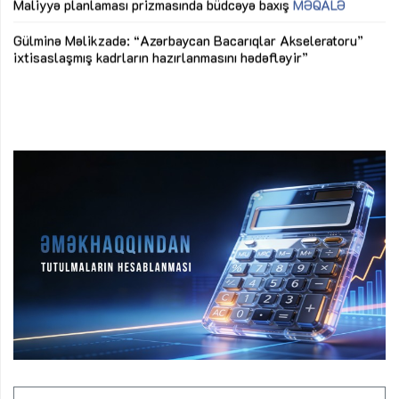
M
Maliyyə planlaması prizmasında büdcəyə baxış
MƏQALƏ
Az
Gülminə Məlikzadə: “Azərbaycan Bacarıqlar Akseleratoru”
ke
ixtisaslaşmış kadrların hazırlanmasını hədəfləyir”
Ay
su