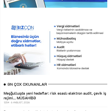
ƏN ÇOX OXUNANLAR
Məşğulluqda yeni hədəflər: risk əsaslı elektron audit, çevik iş
rejimi...
MÜSAHİBƏ
12:54
6 AVQUST, 2026