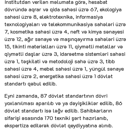
İnstitutdan verilən məlumata görə, hesabat
dövründə aqrar və qida sahəsi üzrə 67, ekologiya
sahəsi üzrə 8, elektrotexnika, informasiya
texnologiyaları və telekommunikasiya sahələri üzrə
7, kosmetika sahəsi üzrə 4, neft və kimya sənayesi
üzrə 12, ağır sənaye və maşınqayırma sahələri üzrə
15, tikinti materialları üzrə 11, qiymətli metallar və
qiymətli daşlar üzrə 3, idarəetmə sistemləri sahəsi
üzrə 1, təşkilati və metodoloji sahə üzrə 3, tibb
sahəsi üzrə 4, mebel sahəsi üzrə 1, yüngül sənaye
sahəsi üzrə 2, energetika sahəsi üzrə 1 dövlət
standartı qəbul edilib.
Eyni zamanda, 87 dövlət standartının dövri
yoxlanılması aparılıb və ya dəyişikliklər edilib, 86
dövlət standartı isə ləğv edilib. Sahibkarların
sifarişi əsasında 170 texniki şərt hazırlanıb,
ekspertiza edilərək dövlət qeydiyyatına alınıb.