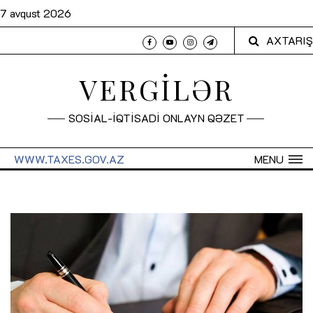
7 avqust 2026
AXTARIŞ
VERGİLƏR
SOSİAL-İQTİSADİ ONLAYN QƏZET
WWW.TAXES.GOV.AZ
MENU