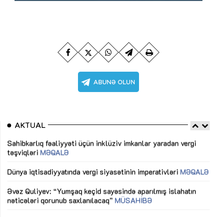
AKTUAL
Sahibkarlıq fəaliyyəti üçün inklüziv imkanlar yaradan vergi
“D
təşviqləri
MƏQALƏ
fə
lıq
Dünya iqtisadiyyatında vergi siyasətinin imperativləri
MƏQALƏ
Ni
mü
Əvəz Quliyev: “Yumşaq keçid sayəsində aparılmış islahatın
nəticələri qorunub saxlanılacaq”
MÜSAHİBƏ
Ay
ya