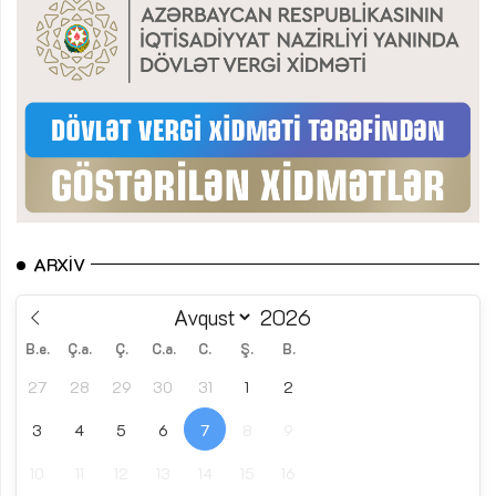
ARXIV
B.e.
Ç.a.
Ç.
C.a.
C.
Ş.
B.
27
28
29
30
31
1
2
3
4
5
6
7
8
9
10
11
12
13
14
15
16