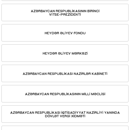
AZƏRBAYCAN RESPUBLİKASININ BİRİNCİ
VİTSE-PREZİDENTİ
HEYDƏR ƏLİYEV FONDU
HEYDƏR ƏLİYEV MƏRKƏZİ
AZƏRBAYCAN RESPUBLİKASI NAZİRLƏR KABİNETİ
AZƏRBAYCAN RESPUBLİKASININ MİLLİ MƏCLİSİ
AZƏRBAYCAN RESPUBLİKASI İQTİSADİYYAT NAZİRLİYİ YANINDA
DÖVLƏT VERGİ XİDMƏTİ