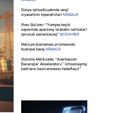
ericiliyinə
Dünya iqtisadiyyatında vergi
Nicat İmanov: "
ühitinin
siyasətinin imperativləri
MƏQALƏ
dəyişikliklər s
edir"
yaxşılaşdırılma
MÜSAHİBƏ
Əvəz Quliyev: “Yumşaq keçid
sayəsində aparılmış islahatın nəticələri
miz daha
qorunub saxlanılacaq”
MÜSAHİBƏ
Aytən Kərimov
, çevik və
inklüziv iş müh
dırmaqdır”
öyrənən komand
Maliyyə planlaması prizmasında
MÜSAHİBƏ
büdcəyə baxış
MƏQALƏ
tərəfdaşlığı
Azərbaycanda d
Gülminə Məlikzadə: “Azərbaycan
n ilk pilot
çərçivəsində hə
Bacarıqlar Akseleratoru” ixtisaslaşmış
layihə
VİDEO
kadrların hazırlanmasını hədəfləyir”
qaviləsi”
Aydın Hüseynov
renliyini
Azərbaycanın iq
andır”
təmin edən əsa
MÜSAHİBƏ