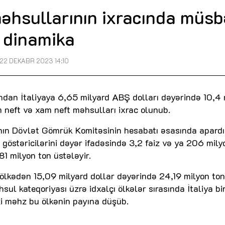
məhsullarının ixracında müsb
dinamika
22 DEKABR 2023 14:10
ndan İtaliyaya 6,65 milyard ABŞ dolları dəyərində 10,4 
 neft və xam neft məhsulları ixrac olunub.
nın Dövlət Gömrük Komitəsinin hesabatı əsasında apardı
 göstəricilərini dəyər ifadəsində 3,2 faiz və ya 206 mily
81 milyon ton üstələyir.
a ölkədən 15,09 milyard dollar dəyərində 24,19 milyon to
sul kateqoriyası üzrə idxalçı ölkələr sırasında İtaliya bir
zi məhz bu ölkənin payına düşüb.