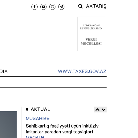
AXTARIŞ
DIA
WWW.TAXES.GOV.AZ
AKTUAL
 arxasında
Sahibkarlıq fəaliyyəti üçün inklüziv
“Düzgün kommun
t dayanır”
imkanlar yaradan vergi təşviqləri
real iş və siste
MƏQALƏ
MÜSAHİBƏ