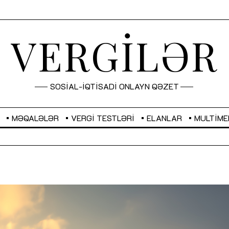
VERGİLƏR
SOSİAL-İQTİSADİ ONLAYN QƏZET
MƏQALƏLƏR
VERGI TESTLƏRI
ELANLAR
MULTIME
GBP
2,2873
RUB
2,0816
Sahibkarlıq fəaliyyəti üçün inklüziv
“Düzgün kommunikasiyanın
imkanlar yaradan vergi təşviqləri
real iş və sistemli fəaliyyə
MƏQALƏ
MÜSAHİBƏ