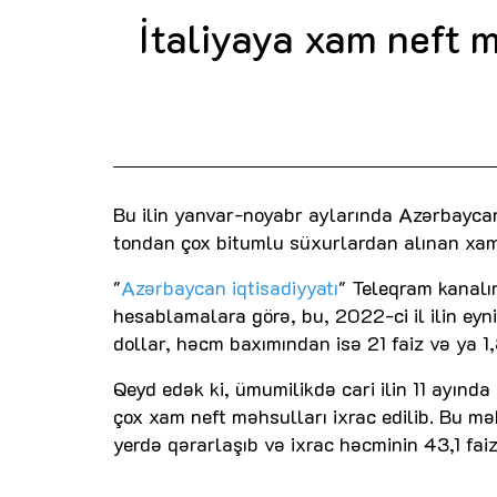
İtaliyaya xam neft 
Bu ilin yanvar-noyabr aylarında Azərbayca
tondan çox bitumlu süxurlardan alınan xam
"
Azərbaycan iqtisadiyyatı
" Teleqram kanalı
hesablamalara görə, bu, 2022-ci il ilin eyni
dollar, həcm baxımından isə 21 faiz və ya 1,
Qeyd edək ki, ümumilikdə cari ilin 11 ayınd
çox xam neft məhsulları ixrac edilib. Bu məh
yerdə qərarlaşıb və ixrac həcminin 43,1 fai