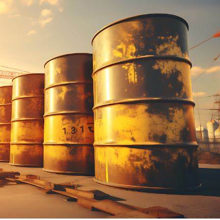
Dünya iqtisadiyyatında vergi
Nicat İmanov: "Vergi qanunv
siyasətinin imperativləri
MƏQALƏ
dəyişikliklər sahibkarlıq m
yaxşılaşdırılmasına xidmət 
MÜSAHİBƏ
Əvəz Quliyev: “Yumşaq keçid
sayəsində aparılmış islahatın nəticələri
qorunub saxlanılacaq”
MÜSAHİBƏ
Aytən Kərimova: “Məqsədi
inklüziv iş mühiti yaratmaq
öyrənən komanda formalaş
Maliyyə planlaması prizmasında
MÜSAHİBƏ
büdcəyə baxış
MƏQALƏ
Azərbaycanda dövlət-özəl 
Gülminə Məlikzadə: “Azərbaycan
çərçivəsində həyata keçirilə
Bacarıqlar Akseleratoru” ixtisaslaşmış
layihə
VİDEO
kadrların hazırlanmasını hədəfləyir”
Aydın Hüseynov: “Əsrin mü
Azərbaycanın iqtisadi suve
təmin edən əsas dayaqlard
MÜSAHİBƏ