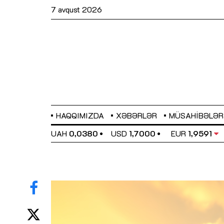
7 avqust 2026
HAQQIMIZDA
XƏBƏRLƏR
MÜSAHIBƏLƏR
EL
0,6489
UAH
0,0380
USD
1,7000
EUR
1,9591