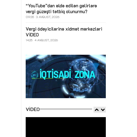
“YouTube”dan əldə edilən gəlirlərə
vergi güzəşti tətbiq olunurmu?
09:35
3 AVQUST, 2026
Vergi ödəyicilərinə xidmət mərkəzləri
VİDEO
14:25
4 AVQUST, 2026
VIDEO