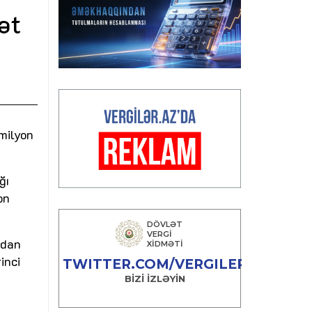
ət
milyon
ğı
on
ndan
inci