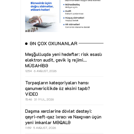
ƏN ÇOX OXUNANLAR
Məşğulluqda yeni hədəflər: risk əsaslı
elektron audit, çevik iş rejimi...
MÜSAHİBƏ
12:54
6 AVQUST, 2026
Torpaqların kateqoriyaları hansı
qanunvericilikdə öz əksini tapıb?
VİDEO
15:46
31 İYUL, 2026
Daşıma xərclərinə dövlət dəstəyi:
qeyri-neft-qaz ixracı və Naxçıvan üçün
yeni imkanlar
MƏQALƏ
11:59
5 AVQUST, 2026