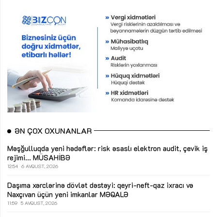
ƏN ÇOX OXUNANLAR
Məşğulluqda yeni hədəflər: risk əsaslı elektron audit, çevik iş
rejimi...
MÜSAHİBƏ
12:54
6 AVQUST, 2026
Daşıma xərclərinə dövlət dəstəyi: qeyri-neft-qaz ixracı və
Naxçıvan üçün yeni imkanlar
MƏQALƏ
11:59
5 AVQUST, 2026