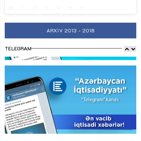
31
1
2
3
4
5
6
ARXIV 2013 - 2018
TELEGRAM