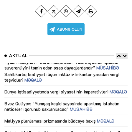
AKTUAL
Sahibkarlıq fəaliyyəti üçün inklüziv imkanlar yaradan vergi
“D
təşviqləri
MƏQALƏ
fə
lıq
Dünya iqtisadiyyatında vergi siyasətinin imperativləri
MƏQALƏ
Ni
mü
Əvəz Quliyev: “Yumşaq keçid sayəsində aparılmış islahatın
nəticələri qorunub saxlanılacaq”
MÜSAHİBƏ
Ay
ya
M
Maliyyə planlaması prizmasında büdcəyə baxış
MƏQALƏ
Az
Gülminə Məlikzadə: “Azərbaycan Bacarıqlar Akseleratoru”
ke
ixtisaslaşmış kadrların hazırlanmasını hədəfləyir”