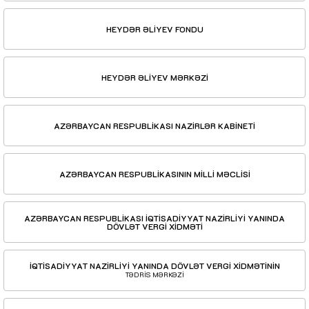
HEYDƏR ƏLİYEV FONDU
HEYDƏR ƏLİYEV MƏRKƏZİ
AZƏRBAYCAN RESPUBLİKASI NAZİRLƏR KABİNETİ
AZƏRBAYCAN RESPUBLİKASININ MİLLİ MƏCLİSİ
AZƏRBAYCAN RESPUBLİKASI İQTİSADİYYAT NAZİRLİYİ YANINDA
DÖVLƏT VERGİ XİDMƏTİ
İQTİSADİYYAT NAZİRLİYİ YANINDA DÖVLƏT VERGİ XİDMƏTİNİN
TƏDRİS MƏRKƏZİ