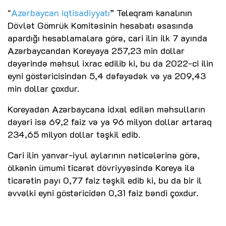
"
Azərbaycan iqtisadiyyatı
” Teleqram kanalının
Dövlət Gömrük Komitəsinin hesabatı əsasında
apardığı hesablamalara görə, cari ilin ilk 7 ayında
Azərbaycandan Koreyaya 257,23 min dollar
dəyərində məhsul ixrac edilib ki, bu da 2022-ci ilin
eyni göstəricisindən 5,4 dəfəyədək və ya 209,43
min dollar çoxdur.
Koreyadan Azərbaycana idxal edilən məhsulların
dəyəri isə 69,2 faiz və ya 96 milyon dollar artaraq
234,65 milyon dollar təşkil edib.
Cari ilin yanvar-iyul aylarının nəticələrinə görə,
ölkənin ümumi ticarət dövriyyəsində Koreya ilə
ticarətin payı 0,77 faiz təşkil edib ki, bu da bir il
əvvəlki eyni göstəricidən 0,31 faiz bəndi çoxdur.