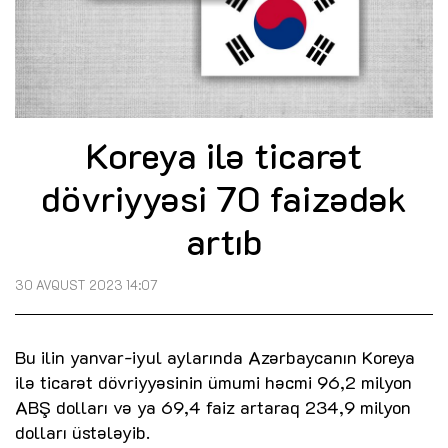
Koreya ilə ticarət
dövriyyəsi 70 faizədək
artıb
30 AVQUST 2023 14:07
Bu ilin yanvar-iyul aylarında Azərbaycanın Koreya
ilə ticarət dövriyyəsinin ümumi həcmi 96,2 milyon
ABŞ dolları və ya 69,4 faiz artaraq 234,9 milyon
dolları üstələyib.