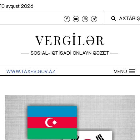
10 avqust 2026
AXTARIŞ
VERGİLƏR
SOSİAL-İQTİSADİ ONLAYN QƏZET
WWW.TAXES.GOV.AZ
MENU