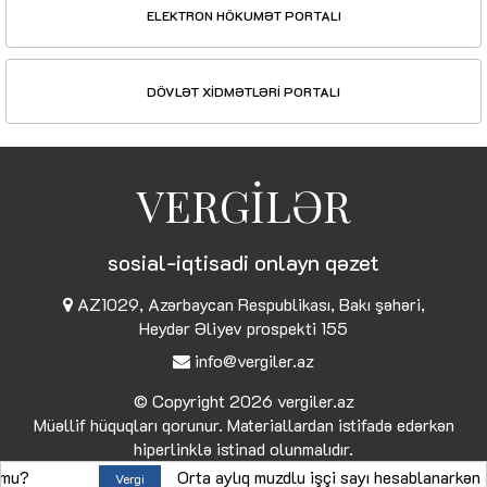
ELEKTRON HÖKUMƏT PORTALI
DÖVLƏT XİDMƏTLƏRİ PORTALI
VERGİLƏR
sosial-iqtisadi onlayn qəzet
AZ1029, Azərbaycan Respublikası, Bakı şəhəri,
Heydər Əliyev prospekti 155
info@vergiler.az
© Copyright 2026
vergiler.az
Müəllif hüquqları qorunur. Materiallardan istifadə edərkən
hiperlinklə istinad olunmalıdır.
Orta aylıq muzdlu işçi sayı hesablanarkən analıq 
Vergi