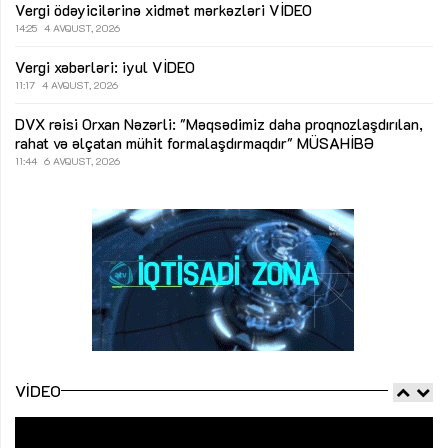
Vergi ödəyicilərinə xidmət mərkəzləri
VİDEO
14:25
4 AVQUST, 2026
Vergi xəbərləri: iyul
VİDEO
11:17
4 AVQUST, 2026
DVX rəisi Orxan Nəzərli: "Məqsədimiz daha proqnozlaşdırılan,
rahat və əlçatan mühit formalaşdırmaqdır"
MÜSAHİBƏ
11:44
6 AVQUST, 2026
VIDEO