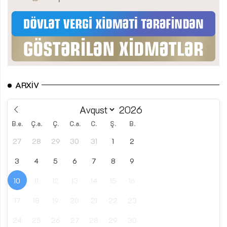
ARXIV
B.e.
Ç.a.
Ç.
C.a.
C.
Ş.
B.
27
28
29
30
31
1
2
3
4
5
6
7
8
9
10
11
12
13
14
15
16
17
18
19
20
21
22
23
24
25
26
27
28
29
30