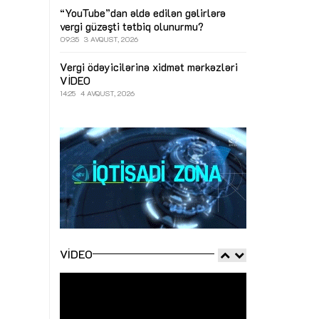
“YouTube”dan əldə edilən gəlirlərə
vergi güzəşti tətbiq olunurmu?
09:35
3 AVQUST, 2026
Vergi ödəyicilərinə xidmət mərkəzləri
VİDEO
14:25
4 AVQUST, 2026
VIDEO