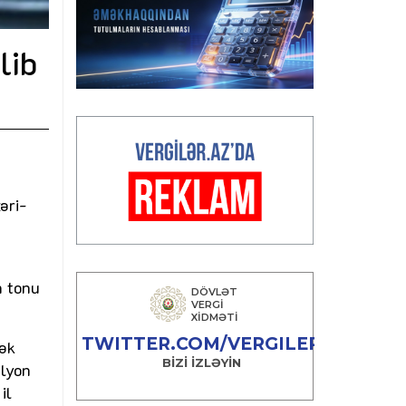
lib
əri-
”
n tonu
dək
ilyon
il