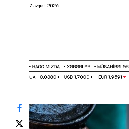
7 avqust 2026
HAQQIMIZDA
XƏBƏRLƏR
MÜSAHIBƏLƏR
EL
0,6489
UAH
0,0380
USD
1,7000
EUR
1,9591