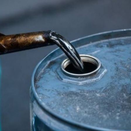
Dünya iqtisadiyyatında vergi
Nicat İmanov: "Vergi qanunv
siyasətinin imperativləri
MƏQALƏ
dəyişikliklər sahibkarlıq m
yaxşılaşdırılmasına xidmət 
MÜSAHİBƏ
Əvəz Quliyev: “Yumşaq keçid
sayəsində aparılmış islahatın nəticələri
qorunub saxlanılacaq”
MÜSAHİBƏ
Aytən Kərimova: “Məqsədi
inklüziv iş mühiti yaratmaq
öyrənən komanda formalaş
Maliyyə planlaması prizmasında
MÜSAHİBƏ
büdcəyə baxış
MƏQALƏ
Azərbaycanda dövlət-özəl 
Gülminə Məlikzadə: “Azərbaycan
çərçivəsində həyata keçirilə
Bacarıqlar Akseleratoru” ixtisaslaşmış
layihə
VİDEO
kadrların hazırlanmasını hədəfləyir”
Aydın Hüseynov: “Əsrin mü
Azərbaycanın iqtisadi suve
təmin edən əsas dayaqlard
MÜSAHİBƏ