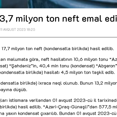
3,7 milyon ton neft emal edi
11 AVQUST 2023 18:25
17,7 milyon ton neft (kondensatla birlikdə) hasil edilib.
lən məlumata görə, neft hasilatının 10,6 milyon tonu “Az
nsat) “Şahdəniz”in, 40,4 min tonu (kondensat) “Abşeron
ndensatla birlikdə) hasilatı 4,5 milyon ton təşkil edib.
densatla birlikdə) ixraca nəql olunub. Bunun 13,2 milyo
payına düşüb.
arı istismara veriləndən 01 avqust 2023-cü il tarixinə
irlikdə) hasil edilib. “Azəri-Çıraq-Günəşli”dən 577,5 m
na yaxın kondensat çıxarılıb. Bundan 01 avqust 2023-cü 