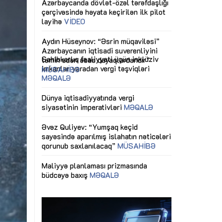
ericiliyinə
Dünya iqtisadiyyatında vergi
Nicat İmanov: "
ühitinin
siyasətinin imperativləri
MƏQALƏ
dəyişikliklər s
edir"
yaxşılaşdırılma
MÜSAHİBƏ
Əvəz Quliyev: “Yumşaq keçid
sayəsində aparılmış islahatın nəticələri
miz daha
qorunub saxlanılacaq”
MÜSAHİBƏ
Aytən Kərimov
, çevik və
inklüziv iş müh
dırmaqdır”
öyrənən komand
Maliyyə planlaması prizmasında
MÜSAHİBƏ
büdcəyə baxış
MƏQALƏ
tərəfdaşlığı
Azərbaycanda d
Gülminə Məlikzadə: “Azərbaycan
n ilk pilot
çərçivəsində hə
Bacarıqlar Akseleratoru” ixtisaslaşmış
layihə
VİDEO
kadrların hazırlanmasını hədəfləyir”
qaviləsi”
Aydın Hüseynov
renliyini
Azərbaycanın iq
andır”
təmin edən əsa
MÜSAHİBƏ