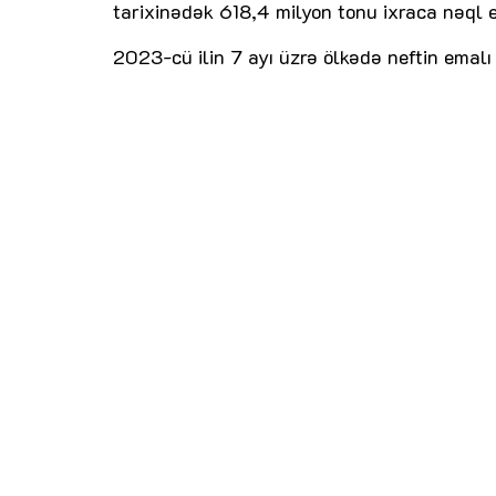
tarixinədək 618,4 milyon tonu ixraca nəql e
2023-cü ilin 7 ayı üzrə ölkədə neftin emalı 