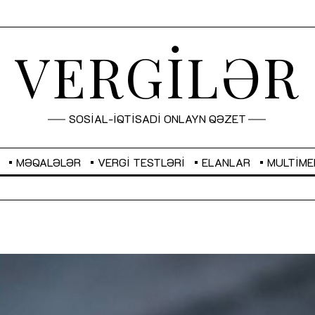
VERGİLƏR
SOSİAL-İQTİSADİ ONLAYN QƏZET
MƏQALƏLƏR
VERGI TESTLƏRI
ELANLAR
MULTIME
GBP
2,2873
RUB
2,0816
Sahibkarlıq fəaliyyəti üçün inklüziv
“Düzgün kommunikasiyanın
imkanlar yaradan vergi təşviqləri
real iş və sistemli fəaliyyə
MƏQALƏ
MÜSAHİBƏ