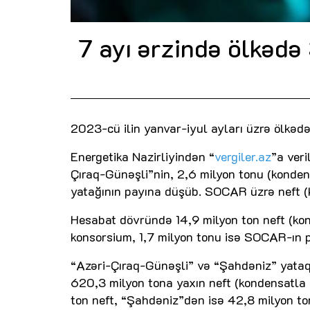
7 ayı ərzində ölkədə 
2023-cü ilin yanvar-iyul ayları üzrə ölkədə 
Energetika Nazirliyindən “
vergiler.az
”a veri
Çıraq-Günəşli”nin, 2,6 milyon tonu (konde
yatağının payına düşüb. SOCAR üzrə neft (ko
Hesabat dövründə 14,9 milyon ton neft (kon
konsorsium, 1,7 milyon tonu isə SOCAR-ın 
“Azəri-Çıraq-Günəşli” və “Şahdəniz” yataql
620,3 milyon tona yaxın neft (kondensatla b
ton neft, “Şahdəniz”dən isə 42,8 milyon to