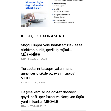
ƏN ÇOX OXUNANLAR
Məşğulluqda yeni hədəflər: risk əsaslı
elektron audit, çevik iş rejimi...
MÜSAHİBƏ
12:54
6 AVQUST, 2026
Torpaqların kateqoriyaları hansı
qanunvericilikdə öz əksini tapıb?
VİDEO
15:46
31 İYUL, 2026
Daşıma xərclərinə dövlət dəstəyi:
qeyri-neft-qaz ixracı və Naxçıvan üçün
yeni imkanlar
MƏQALƏ
11:59
5 AVQUST, 2026