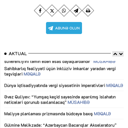
AKTUAL
Sahibkarlıq fəaliyyəti üçün inklüziv imkanlar yaradan vergi
“D
təşviqləri
MƏQALƏ
fə
lıq
Dünya iqtisadiyyatında vergi siyasətinin imperativləri
MƏQALƏ
Ni
mü
Əvəz Quliyev: “Yumşaq keçid sayəsində aparılmış islahatın
nəticələri qorunub saxlanılacaq”
MÜSAHİBƏ
Ay
ya
M
Maliyyə planlaması prizmasında büdcəyə baxış
MƏQALƏ
Az
Gülminə Məlikzadə: “Azərbaycan Bacarıqlar Akseleratoru”
ke
ixtisaslaşmış kadrların hazırlanmasını hədəfləyir”