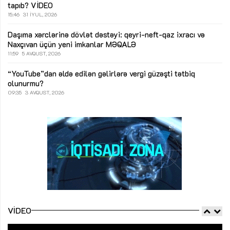
tapıb?
VİDEO
15:46
31 İYUL, 2026
Daşıma xərclərinə dövlət dəstəyi: qeyri-neft-qaz ixracı və
Naxçıvan üçün yeni imkanlar
MƏQALƏ
11:59
5 AVQUST, 2026
“YouTube”dan əldə edilən gəlirlərə vergi güzəşti tətbiq
olunurmu?
09:35
3 AVQUST, 2026
VIDEO