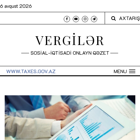
6 avqust 2026
AXTARIŞ
VERGİLƏR
SOSİAL-İQTİSADİ ONLAYN QƏZET
WWW.TAXES.GOV.AZ
MENU