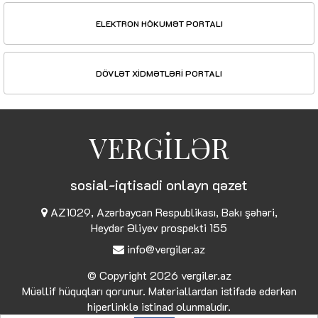
ELEKTRON HÖKUMƏT PORTALI
DÖVLƏT XİDMƏTLƏRİ PORTALI
VERGİLƏR
sosial-iqtisadi onlayn qəzet
AZ1029, Azərbaycan Respublikası, Bakı şəhəri,
Heydər Əliyev prospekti 155
info@vergiler.az
© Copyright 2026
vergiler.az
Müəllif hüquqları qorunur. Materiallardan istifadə edərkən
hiperlinklə istinad olunmalıdır.