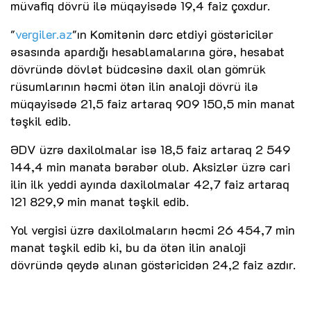
müvafiq dövrü ilə müqayisədə 19,4 faiz çoxdur.
"
vergiler.az
"ın Komitənin dərc etdiyi göstəricilər
əsasında apardığı hesablamalarına görə, hesabat
dövründə dövlət büdcəsinə daxil olan gömrük
rüsumlarının həcmi ötən ilin analoji dövrü ilə
müqayisədə 21,5 faiz artaraq 909 150,5 min manat
təşkil edib.
ƏDV üzrə daxilolmalar isə 18,5 faiz artaraq 2 549
144,4 min manata bərabər olub. Aksizlər üzrə cari
ilin ilk yeddi ayında daxilolmalar 42,7 faiz artaraq
121 829,9 min manat təşkil edib.
Yol vergisi üzrə daxilolmaların həcmi 26 454,7 min
manat təşkil edib ki, bu da ötən ilin analoji
dövründə qeydə alınan göstəricidən 24,2 faiz azdır.