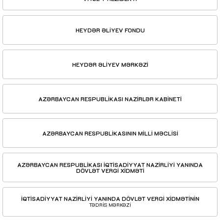
HEYDƏR ƏLİYEV FONDU
HEYDƏR ƏLİYEV MƏRKƏZİ
AZƏRBAYCAN RESPUBLİKASI NAZİRLƏR KABİNETİ
AZƏRBAYCAN RESPUBLİKASININ MİLLİ MƏCLİSİ
AZƏRBAYCAN RESPUBLİKASI İQTİSADİYYAT NAZİRLİYİ YANINDA
DÖVLƏT VERGİ XİDMƏTİ
İQTİSADİYYAT NAZİRLİYİ YANINDA DÖVLƏT VERGİ XİDMƏTİNİN
TƏDRİS MƏRKƏZİ