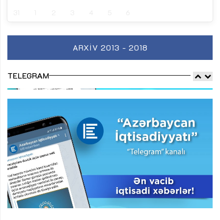
31
1
2
3
4
5
6
ARXIV 2013 - 2018
TELEGRAM