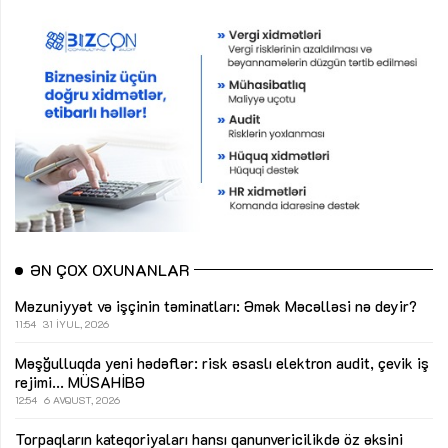
ƏN ÇOX OXUNANLAR
Məzuniyyət və işçinin təminatları: Əmək Məcəlləsi nə deyir?
11:54
31 İYUL, 2026
Məşğulluqda yeni hədəflər: risk əsaslı elektron audit, çevik iş
rejimi...
MÜSAHİBƏ
12:54
6 AVQUST, 2026
Torpaqların kateqoriyaları hansı qanunvericilikdə öz əksini