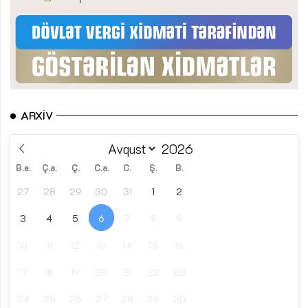
ARXIV
B.e.
Ç.a.
Ç.
C.a.
C.
Ş.
B.
27
28
29
30
31
1
2
3
4
5
6
7
8
9
10
11
12
13
14
15
16
17
18
19
20
21
22
23
24
25
26
27
28
29
30