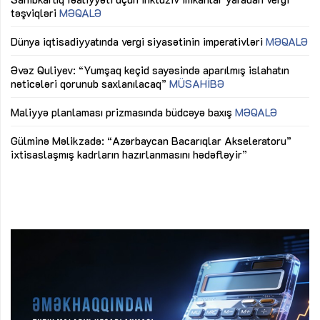
təşviqləri
MƏQALƏ
fə
lıq
Dünya iqtisadiyyatında vergi siyasətinin imperativləri
MƏQALƏ
Ni
mü
Əvəz Quliyev: “Yumşaq keçid sayəsində aparılmış islahatın
nəticələri qorunub saxlanılacaq”
MÜSAHİBƏ
Ay
ya
M
Maliyyə planlaması prizmasında büdcəyə baxış
MƏQALƏ
Az
Gülminə Məlikzadə: “Azərbaycan Bacarıqlar Akseleratoru”
ke
ixtisaslaşmış kadrların hazırlanmasını hədəfləyir”
Ay
su