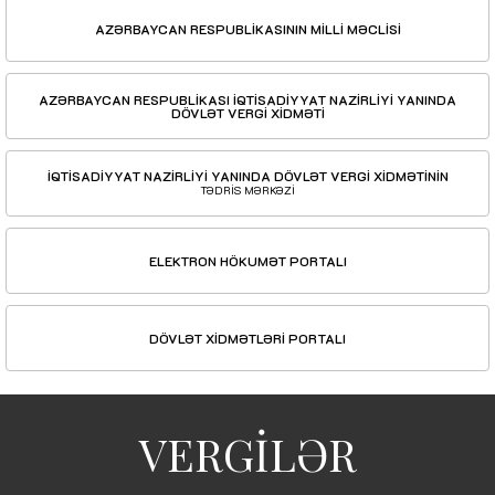
AZƏRBAYCAN RESPUBLİKASININ MİLLİ MƏCLİSİ
AZƏRBAYCAN RESPUBLİKASI İQTİSADİYYAT NAZİRLİYİ YANINDA
DÖVLƏT VERGİ XİDMƏTİ
İQTİSADİYYAT NAZİRLİYİ YANINDA DÖVLƏT VERGİ XİDMƏTİNİN
TƏDRİS MƏRKƏZİ
ELEKTRON HÖKUMƏT PORTALI
DÖVLƏT XİDMƏTLƏRİ PORTALI
VERGİLƏR