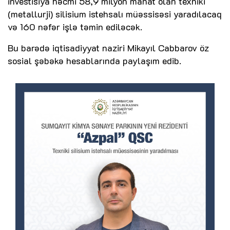
investisiya həcmi 58,9 milyon manat olan texniki
(metallurji) silisium istehsalı müəssisəsi yaradılacaq
və 160 nəfər işlə təmin ediləcək.
Bu barədə iqtisadiyyat naziri Mikayıl Cabbarov öz
sosial şəbəkə hesablarında paylaşım edib.