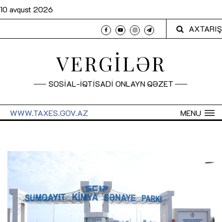
10 avqust 2026
AXTARIŞ
VERGİLƏR
SOSİAL-İQTİSADİ ONLAYN QƏZET
WWW.TAXES.GOV.AZ
MENU