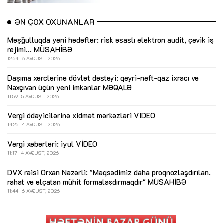
ƏN ÇOX OXUNANLAR
Məşğulluqda yeni hədəflər: risk əsaslı elektron audit, çevik iş
rejimi...
MÜSAHİBƏ
12:54
6 AVQUST, 2026
Daşıma xərclərinə dövlət dəstəyi: qeyri-neft-qaz ixracı və
Naxçıvan üçün yeni imkanlar
MƏQALƏ
11:59
5 AVQUST, 2026
Vergi ödəyicilərinə xidmət mərkəzləri
VİDEO
14:25
4 AVQUST, 2026
Vergi xəbərləri: iyul
VİDEO
11:17
4 AVQUST, 2026
DVX rəisi Orxan Nəzərli: "Məqsədimiz daha proqnozlaşdırılan,
rahat və əlçatan mühit formalaşdırmaqdır"
MÜSAHİBƏ
11:44
6 AVQUST, 2026