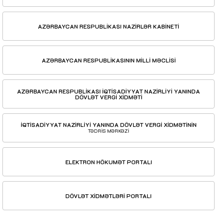
AZƏRBAYCAN RESPUBLİKASI NAZİRLƏR KABİNETİ
AZƏRBAYCAN RESPUBLİKASININ MİLLİ MƏCLİSİ
AZƏRBAYCAN RESPUBLİKASI İQTİSADİYYAT NAZİRLİYİ YANINDA
DÖVLƏT VERGİ XİDMƏTİ
İQTİSADİYYAT NAZİRLİYİ YANINDA DÖVLƏT VERGİ XİDMƏTİNİN
TƏDRİS MƏRKƏZİ
ELEKTRON HÖKUMƏT PORTALI
DÖVLƏT XİDMƏTLƏRİ PORTALI