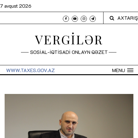
7 avqust 2026
AXTARIŞ
VERGİLƏR
SOSİAL-İQTİSADİ ONLAYN QƏZET
WWW.TAXES.GOV.AZ
MENU