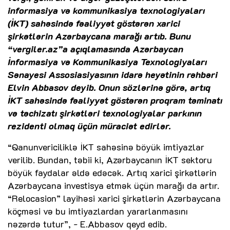
informasiya və kommunikasiya texnologiyaları
(İKT) sahəsində fəaliyyət göstərən xarici
şirkətlərin Azərbaycana marağı artıb. Bunu
“vergiler.az”a açıqlamasında Azərbaycan
İnformasiya və Kommunikasiya Texnologiyaları
Sənayesi Assosiasiyasının idarə heyətinin rəhbəri
Elvin Abbasov deyib. Onun sözlərinə görə, artıq
İKT sahəsində fəaliyyət göstərən proqram təminatı
və təchizatı şirkətləri texnologiyalar parkının
rezidenti olmaq üçün müraciət edirlər.
“Qanunvericiliklə İKT sahəsinə böyük imtiyazlar
verilib. Bundan, təbii ki, Azərbaycanın İKT sektoru
böyük faydalar əldə edəcək. Artıq xarici şirkətlərin
Azərbaycana investisya etmək üçün marağı da artır.
“Relocasion” layihəsi xarici şirkətlərin Azərbaycana
köçməsi və bu imtiyazlardan yararlanmasını
nəzərdə tutur”, - E.Abbasov qeyd edib.