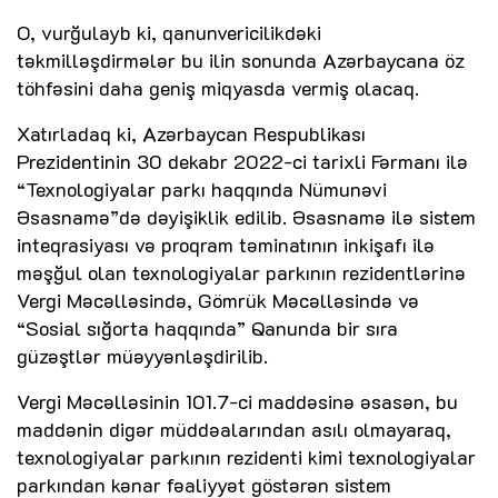
O, vurğulayb ki, qanunvericilikdəki
təkmilləşdirmələr bu ilin sonunda Azərbaycana öz
töhfəsini daha geniş miqyasda vermiş olacaq.
Xatırladaq ki, Azərbaycan Respublikası
Prezidentinin 30 dekabr 2022-ci tarixli Fərmanı ilə
“Texnologiyalar parkı haqqında Nümunəvi
Əsasnamə”də dəyişiklik edilib. Əsasnamə ilə sistem
inteqrasiyası və proqram təminatının inkişafı ilə
məşğul olan texnologiyalar parkının rezidentlərinə
Vergi Məcəlləsində, Gömrük Məcəlləsində və
“Sosial sığorta haqqında” Qanunda bir sıra
güzəştlər müəyyənləşdirilib.
Vergi Məcəlləsinin 101.7-ci maddəsinə əsasən, bu
maddənin digər müddəalarından asılı olmayaraq,
texnologiyalar parkının rezidenti kimi texnologiyalar
parkından kənar fəaliyyət göstərən sistem