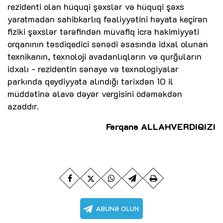
rezidenti olan hüquqi şəxslər və hüquqi şəxs
yaratmadan sahibkarlıq fəaliyyətini həyata keçirən
fiziki şəxslər tərəfindən müvafiq icra hakimiyyəti
orqanının təsdiqedici sənədi əsasında idxal olunan
texnikanın, texnoloji avadanlıqların və qurğuların
idxalı - rezidentin sənaye və texnologiyalar
parkında qeydiyyata alındığı tarixdən 10 il
müddətinə əlavə dəyər vergisini ödəməkdən
azaddır.
Fərqanə ALLAHVERDIQIZI