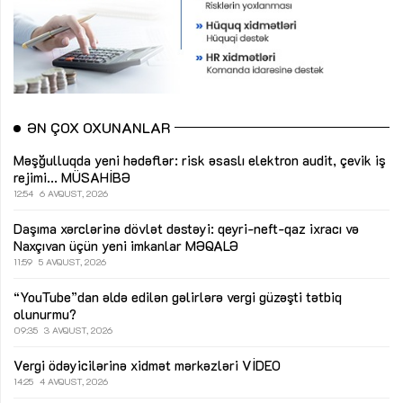
ƏN ÇOX OXUNANLAR
Məşğulluqda yeni hədəflər: risk əsaslı elektron audit, çevik iş
rejimi...
MÜSAHİBƏ
12:54
6 AVQUST, 2026
Daşıma xərclərinə dövlət dəstəyi: qeyri-neft-qaz ixracı və
Naxçıvan üçün yeni imkanlar
MƏQALƏ
11:59
5 AVQUST, 2026
“YouTube”dan əldə edilən gəlirlərə vergi güzəşti tətbiq
olunurmu?
09:35
3 AVQUST, 2026
Vergi ödəyicilərinə xidmət mərkəzləri
VİDEO
14:25
4 AVQUST, 2026