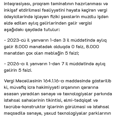
inteqrasiyası, proqram təminatının hazırlanması və
inkişaf etdirilməsi fəaliyyətini həyata keçirən vergi
ödəyicilərində işləyən fiziki şəxslərin muzdlu işdən
əldə edilən aylıq gəlirlərindən gəlir vergisi
aşağıdakı qaydada tutulur:
- 2023-cü il yanvarın 1-dən 3 il müddətində aylıq
gəlir 8.000 manatadək olduqda 0 faiz, 8.000
manatdan çox olan məbləğin 5 faizi;
- 2026-cı il yanvarın 1-dən 7 il müddətində aylıq
gəlirin 5 faizi.
Vergi Məcəlləsinin 164.1.16-cı maddəsində göstərilib
ki, müvafiq icra hakimiyyəti orqanının qərarına
əsasən yaradılan sənaye və texnologiyalar parkında
istehsal sahələrinin tikintisi, elmi-tədqiqat və
təcrübə-konstruktor işlərinin görülməsi və istehsal
məqsədilə sənaye, yaxud texnologiyalar parklarının