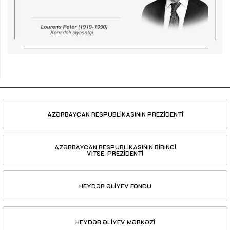
AZƏRBAYCAN RESPUBLİKASININ PREZİDENTİ
AZƏRBAYCAN RESPUBLİKASININ BİRİNCİ
VİTSE-PREZİDENTİ
HEYDƏR ƏLİYEV FONDU
HEYDƏR ƏLİYEV MƏRKƏZİ