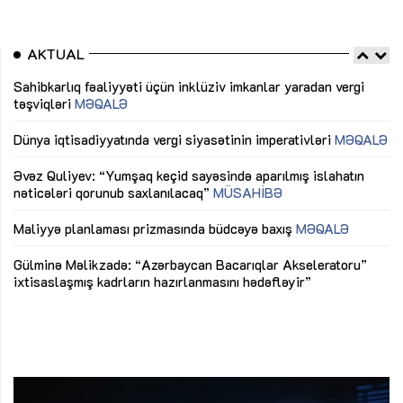
AKTUAL
Sahibkarlıq fəaliyyəti üçün inklüziv imkanlar yaradan vergi
“D
təşviqləri
MƏQALƏ
fə
lıq
Dünya iqtisadiyyatında vergi siyasətinin imperativləri
MƏQALƏ
Ni
mü
Əvəz Quliyev: “Yumşaq keçid sayəsində aparılmış islahatın
nəticələri qorunub saxlanılacaq”
MÜSAHİBƏ
Ay
ya
M
Maliyyə planlaması prizmasında büdcəyə baxış
MƏQALƏ
Az
Gülminə Məlikzadə: “Azərbaycan Bacarıqlar Akseleratoru”
ke
ixtisaslaşmış kadrların hazırlanmasını hədəfləyir”
Ay
su