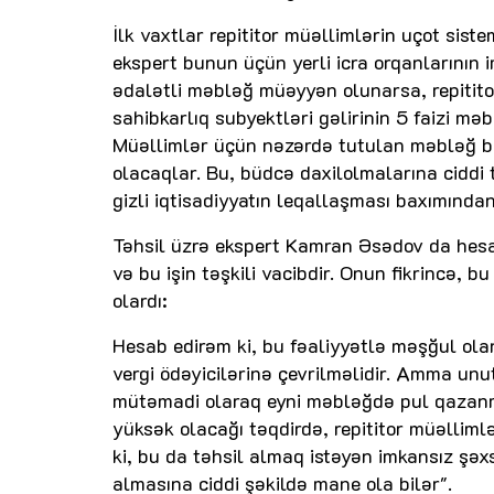
İlk vaxtlar repititor müəllimlərin uçot sist
ekspert bunun üçün yerli icra orqanlarının 
ədalətli məbləğ müəyyən olunarsa, repitit
sahibkarlıq subyektləri gəlirinin 5 faizi məb
Müəllimlər üçün nəzərdə tutulan məbləğ bu
olacaqlar. Bu, büdcə daxilolmalarına cidd
gizli iqtisadiyyatın leqallaşması baxımından
Təhsil üzrə ekspert Kamran Əsədov da hesab 
və bu işin təşkili vacibdir. Onun fikrincə, b
olardı:
Hesab edirəm ki, bu fəaliyyətlə məşğul ola
vergi ödəyicilərinə çevrilməlidir. Amma unu
mütəmadi olaraq eyni məbləğdə pul qazanm
yüksək olacağı təqdirdə, repititor müəlliml
ki, bu da təhsil almaq istəyən imkansız şəx
almasına ciddi şəkildə mane ola bilər".