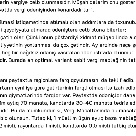
lərin vergiyə cəlb olunmasıdır. Müşahidələrim onu göstəri
yyətdə vergi ödənişindən kənardadırlar".
ilməsi istiqamətində atılmalı olan addımlara da toxunub
kimi qeydiyyata alınaraq ödənişlərə cəlb oluna bilərlər:
 çətin olar. Çünki onun göstərdiyi xidmət müqabilində ald
liyyətinin yoxlanması da çox çətindir. Ay ərzində neçə ş
 heç bir nağdsız ödəniş vasitələrindən istifadə olunmur.
ir. Burada ən optimal variant sabit vergi məbləğinin tət
ı paytaxtla regionlara fərq qoyulmasını da təklif edib
ların eyni işə görə gəlirlərinin fərqli olması ilə izah edib
ğının qiymətlərində fərqlər var. Paytaxtda ödənişlər daha
llim aylıq 70 manata, kəndlərdə 30-40 manata tədris edi
lidir. Bu da mümkündür ki, Vergi Məcəlləsində bu məsəl
biq olunsun. Tutaq ki, 1 müəllim üçün aylıq baza məblə
misli, rayonlarda 1 misli, kəndlərdə 0,5 misli tətbiq ol