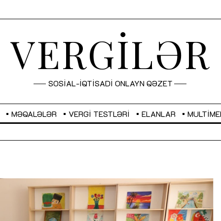
VERGİLƏR
SOSİAL-İQTİSADİ ONLAYN QƏZET
MƏQALƏLƏR
VERGI TESTLƏRI
ELANLAR
MULTIME
GBP
2,2873
RUB
2,0816
Sahibkarlıq fəaliyyəti üçün inklüziv
“Düzgün kommunikasiyanın
imkanlar yaradan vergi təşviqləri
real iş və sistemli fəaliyyə
MƏQALƏ
MÜSAHİBƏ