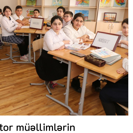
Dünya iqtisadiyyatında vergi
Nicat İmanov: "Vergi qanunv
siyasətinin imperativləri
MƏQALƏ
dəyişikliklər sahibkarlıq m
yaxşılaşdırılmasına xidmət 
MÜSAHİBƏ
Əvəz Quliyev: “Yumşaq keçid
sayəsində aparılmış islahatın nəticələri
qorunub saxlanılacaq”
MÜSAHİBƏ
Aytən Kərimova: “Məqsədi
inklüziv iş mühiti yaratmaq
öyrənən komanda formalaş
Maliyyə planlaması prizmasında
MÜSAHİBƏ
büdcəyə baxış
MƏQALƏ
Azərbaycanda dövlət-özəl 
Gülminə Məlikzadə: “Azərbaycan
çərçivəsində həyata keçirilə
Bacarıqlar Akseleratoru” ixtisaslaşmış
layihə
VİDEO
kadrların hazırlanmasını hədəfləyir”
Aydın Hüseynov: “Əsrin mü
Azərbaycanın iqtisadi suve
təmin edən əsas dayaqlard
MÜSAHİBƏ
tor müəllimlərin