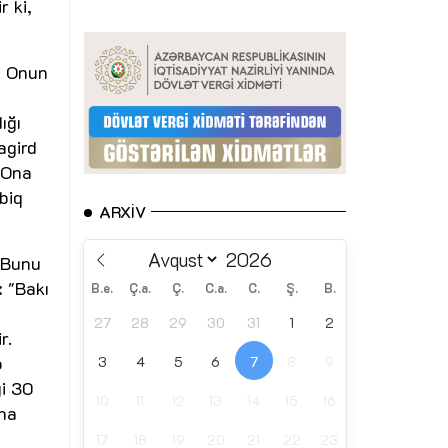
r ki,
. Onun
ığı
agird
 Ona
biq
ARXIV
. Bunu
: "Bakı
B.e.
Ç.a.
Ç.
C.a.
C.
Ş.
B.
27
28
29
30
31
1
2
r.
ə
3
4
5
6
7
8
9
ği 30
10
11
12
13
14
15
16
una
17
18
19
20
21
22
23