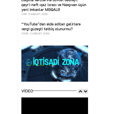
qeyri-neft-qaz ixracı və Naxçıvan üçün
yeni imkanlar
MƏQALƏ
11:59
5 AVQUST, 2026
“YouTube”dan əldə edilən gəlirlərə
vergi güzəşti tətbiq olunurmu?
09:35
3 AVQUST, 2026
VIDEO