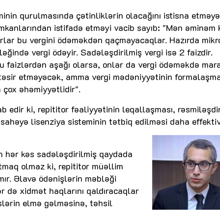
eminin qurulmasında çətinliklərin olacağını istisna etməy
imkanlarından istifadə etməyi vacib sayıb: "Mən əminəm k
orlar bu vergini ödəməkdən qaçmayacaqlar. Hazırda mikr
ləğində vergi ödəyir. Sadələşdirilmiş vergi isə 2 faizdir.
 faizlərdən aşağı olarsa, onlar da vergi ödəməkdə mara
i təsir etməyəcək, amma vergi mədəniyyətinin formalaşma
 çox əhəmiyyətlidir".
edir ki, repititor fəaliyyətinin leqallaşması, rəsmiləşdi
u sahəyə lisenziya sisteminin tətbiq edilməsi daha effekti
n hər kəs sadələşdirilmiş qaydada
tmaq olmaz ki, repititor müəllim
ır. Əlavə ödənişlərin məbləği
ər də xidmət haqlarını qaldıracaqlar
slərin elmə gəlməsinə, təhsil