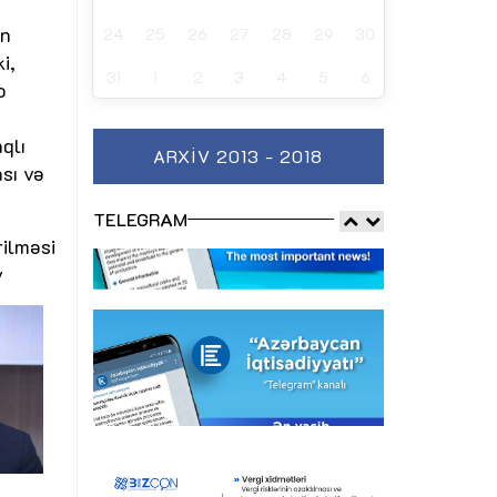
ən
24
25
26
27
28
29
30
i,
31
1
2
3
4
5
6
o
qlı
ARXIV 2013 - 2018
sı və
TELEGRAM
rilməsi
v