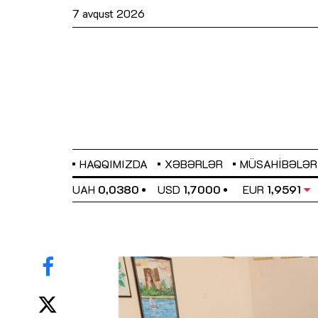
7 avqust 2026
HAQQIMIZDA
XƏBƏRLƏR
MÜSAHIBƏLƏR
EL
0,6489
UAH
0,0380
USD
1,7000
EUR
1,9591