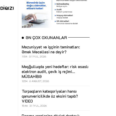
DİQIZI
ƏN ÇOX OXUNANLAR
Məzuniyyət və işçinin təminatları:
Əmək Məcəlləsi nə deyir?
11:54
31 İYUL, 2026
Məşğulluqda yeni hədəflər: risk əsaslı
elektron audit, çevik iş rejimi...
MÜSAHİBƏ
12:54
6 AVQUST, 2026
Torpaqların kateqoriyaları hansı
qanunvericilikdə öz əksini tapıb?
VİDEO
15:46
31 İYUL, 2026
Daşıma xərclərinə dövlət dəstəyi: