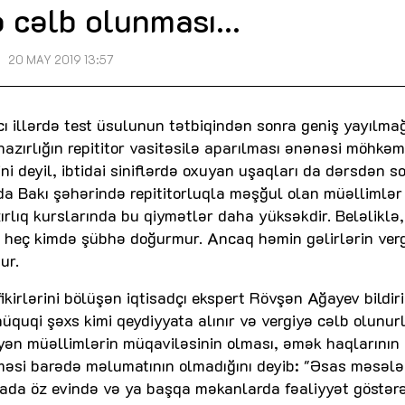
 cəlb olunması...
20 MAY 2019 13:57
cı illərdə test üsulunun tətbiqindən sonra geniş yayılma
azırlığın repititor vasitəsilə aparılması ənənəsi möhkəm
ini deyil, ibtidai siniflərdə oxuyan uşaqları da dərsdən s
da Bakı şəhərində repititorluqla məşğul olan müəllimlər 
ırlıq kurslarında bu qiymətlər daha yüksəkdir. Beləliklə,
ası heç kimdə şübhə doğurmur. Ancaq həmin gəlirlərin ver
ur.
ikirlərini bölüşən iqtisadçı ekspert Rövşən Ağayev bildiri
hüquqi şəxs kimi qeydiyyata alınır və vergiyə cəlb olunurl
yən müəllimlərin müqaviləsinin olması, əmək haqlarının
lməsi barədə məlumatının olmadığını deyib: "Əsas məsəl
mada öz evində və ya başqa məkanlarda fəaliyyət göstər