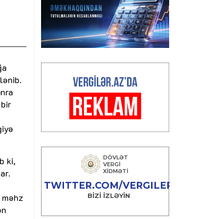
ğa
lənib.
onra
bir
giyə
b ki,
ar.
ə məhz
ən