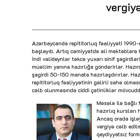
vergiyə
Azərbaycanda repititorluq fəaliyyəti 1990-
başlayıb. Artıq cəmiyyətdə ali məktəblərə h
İndi valideynlər təkcə yuxarı sinif şagirdlər
müəllim yanına hazırlığa göndərirlər. Hazır
şagirdi 50-150 manata hazırlaşdırırlar. Haz
repititorluq fəaliyyətinin gəlirli sahə olm
cəlb olunmasında ciddi çətinliklər mövcudd
Məsələ ilə bağlı f
hazırlıq kursları 
Ancaq orada işlə
vergiyə cəlb edi
qeydiyyatsız for