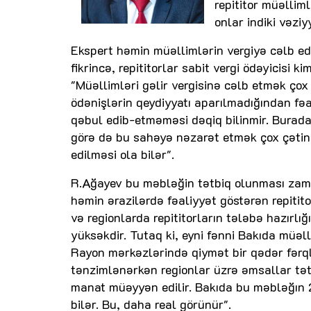
repititor müəllim
onlar indiki vəzi
Ekspert həmin müəllimlərin vergiyə cəlb ed
fikrincə, repititorlar sabit vergi ödəyicisi 
"Müəllimləri gəlir vergisinə cəlb etmək çox
ödənişlərin qeydiyyatı aparılmadığından fəa
qəbul edib-etməməsi dəqiq bilinmir. Burada
görə də bu sahəyə nəzarət etmək çox çətind
edilməsi ola bilər".
R.Ağayev bu məbləğin tətbiq olunması zaman
həmin ərazilərdə fəaliyyət göstərən repititor
və regionlarda repititorların tələbə hazırlı
yüksəkdir. Tutaq ki, eyni fənni Bakıda müə
Rayon mərkəzlərində qiymət bir qədər fərq
tənzimlənərkən regionlar üzrə əmsallar tət
manat müəyyən edilir. Bakıda bu məbləğın 2 
bilər. Bu, daha real görünür".