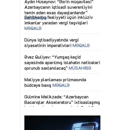
ericiliyinə
Dünya iqtisadiyyatında vergi
Nicat İmanov: "
ühitinin
siyasətinin imperativləri
MƏQALƏ
dəyişikliklər s
edir"
yaxşılaşdırılma
MÜSAHİBƏ
Əvəz Quliyev: “Yumşaq keçid
sayəsində aparılmış islahatın nəticələri
miz daha
qorunub saxlanılacaq”
MÜSAHİBƏ
Aytən Kərimov
, çevik və
inklüziv iş müh
dırmaqdır”
öyrənən komand
Maliyyə planlaması prizmasında
MÜSAHİBƏ
büdcəyə baxış
MƏQALƏ
tərəfdaşlığı
Azərbaycanda d
Gülminə Məlikzadə: “Azərbaycan
n ilk pilot
çərçivəsində hə
Bacarıqlar Akseleratoru” ixtisaslaşmış
layihə
VİDEO
kadrların hazırlanmasını hədəfləyir”
qaviləsi”
Aydın Hüseynov
renliyini
Azərbaycanın iq
andır”
təmin edən əsa
MÜSAHİBƏ