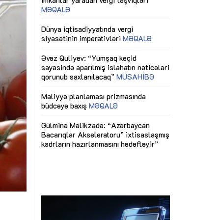
ericiliyinə
Dünya iqtisadiyyatında vergi
Nicat İmanov: "
ühitinin
siyasətinin imperativləri
MƏQALƏ
dəyişikliklər s
edir"
yaxşılaşdırılma
MÜSAHİBƏ
Əvəz Quliyev: “Yumşaq keçid
sayəsində aparılmış islahatın nəticələri
miz daha
qorunub saxlanılacaq”
MÜSAHİBƏ
Aytən Kərimov
, çevik və
inklüziv iş müh
dırmaqdır”
öyrənən komand
Maliyyə planlaması prizmasında
MÜSAHİBƏ
büdcəyə baxış
MƏQALƏ
tərəfdaşlığı
Azərbaycanda d
Gülminə Məlikzadə: “Azərbaycan
n ilk pilot
çərçivəsində hə
Bacarıqlar Akseleratoru” ixtisaslaşmış
layihə
VİDEO
kadrların hazırlanmasını hədəfləyir”
qaviləsi”
Aydın Hüseynov
renliyini
Azərbaycanın iq
andır”
təmin edən əsa
MÜSAHİBƏ