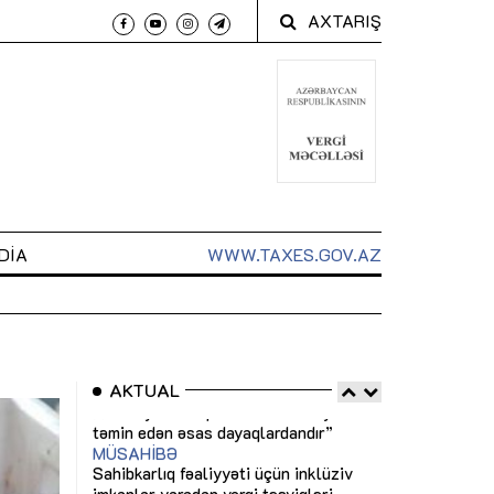
AXTARIŞ
DIA
WWW.TAXES.GOV.AZ
AKTUAL
 arxasında
Sahibkarlıq fəaliyyəti üçün inklüziv
“Düzgün kommun
t dayanır”
imkanlar yaradan vergi təşviqləri
real iş və siste
MƏQALƏ
MÜSAHİBƏ