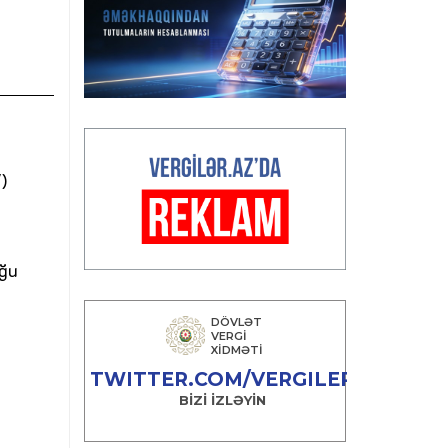
)
uğu