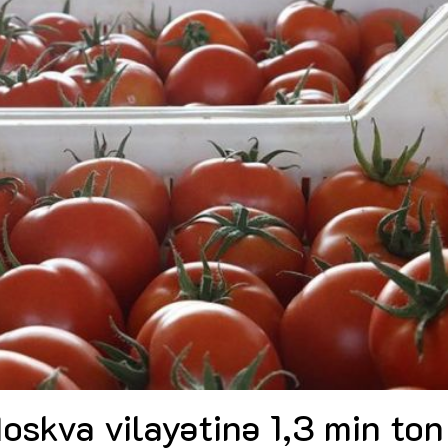
Dünya iqtisadiyyatında vergi
Nicat İmanov: "Vergi qanunv
siyasətinin imperativləri
MƏQALƏ
dəyişikliklər sahibkarlıq m
yaxşılaşdırılmasına xidmət 
MÜSAHİBƏ
Əvəz Quliyev: “Yumşaq keçid
sayəsində aparılmış islahatın nəticələri
qorunub saxlanılacaq”
MÜSAHİBƏ
Aytən Kərimova: “Məqsədi
inklüziv iş mühiti yaratmaq
öyrənən komanda formalaş
Maliyyə planlaması prizmasında
MÜSAHİBƏ
büdcəyə baxış
MƏQALƏ
Azərbaycanda dövlət-özəl 
Gülminə Məlikzadə: “Azərbaycan
çərçivəsində həyata keçirilə
Bacarıqlar Akseleratoru” ixtisaslaşmış
layihə
VİDEO
kadrların hazırlanmasını hədəfləyir”
Aydın Hüseynov: “Əsrin mü
Azərbaycanın iqtisadi suve
təmin edən əsas dayaqlard
MÜSAHİBƏ
skva vilayətinə 1,3 min ton