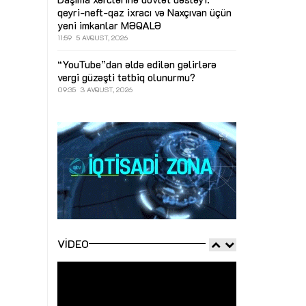
qeyri-neft-qaz ixracı və Naxçıvan üçün
yeni imkanlar
MƏQALƏ
11:59
5 AVQUST, 2026
“YouTube”dan əldə edilən gəlirlərə
vergi güzəşti tətbiq olunurmu?
09:35
3 AVQUST, 2026
VIDEO