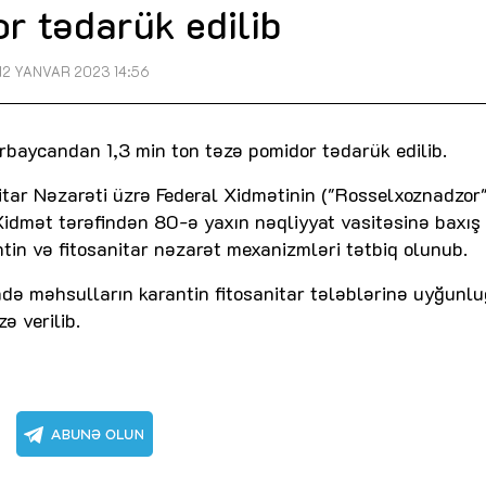
r tədarük edilib
12 YANVAR 2023 14:56
rbaycandan 1,3 min ton təzə pomidor tədarük edilib.
itar Nəzarəti üzrə Federal Xidmətinin ("Rosselxoznadzor"
 Xidmət tərəfindən 80-ə yaxın nəqliyyat vasitəsinə baxış
ntin və fitosanitar nəzarət mexanizmləri tətbiq olunub.
ndə məhsulların karantin fitosanitar tələblərinə uyğunl
ə verilib.