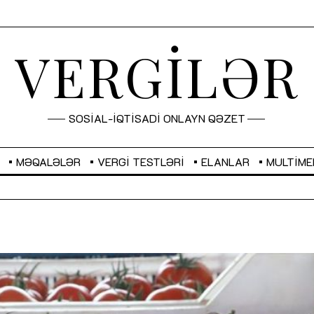
VERGİLƏR
SOSİAL-İQTİSADİ ONLAYN QƏZET
MƏQALƏLƏR
VERGI TESTLƏRI
ELANLAR
MULTIME
GBP
2,2882
RUB
2,1023
Sahibkarlıq fəaliyyəti üçün inklüziv
“Düzgün kommunikasiyanın
imkanlar yaradan vergi təşviqləri
real iş və sistemli fəaliyyə
MƏQALƏ
MÜSAHİBƏ