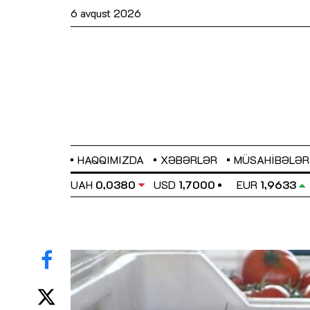
6 avqust 2026
HAQQIMIZDA
XƏBƏRLƏR
MÜSAHIBƏLƏR
EL
0,6486
UAH
0,0380
USD
1,7000
EUR
1,9633