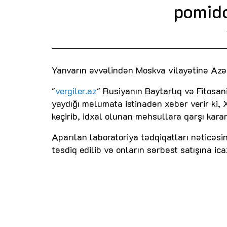
pomido
Yanvarın əvvəlindən Moskva vilayətinə Azə
"
vergiler.az
" Rusiyanın Baytarlıq və Fitosan
yaydığı məlumata istinadən xəbər verir ki,
keçirib, idxal olunan məhsullara qarşı kara
Aparılan laboratoriya tədqiqatları nəticəsi
təsdiq edilib və onların sərbəst satışına icaz