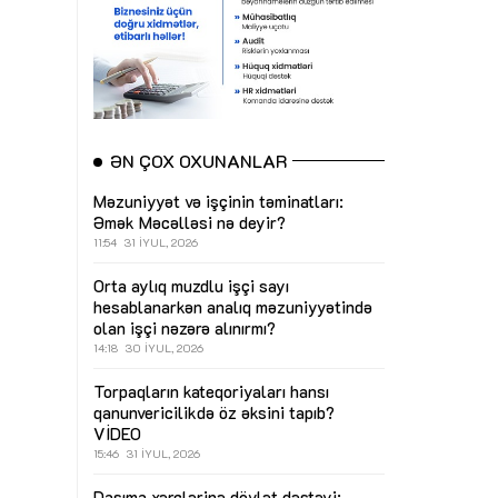
ƏN ÇOX OXUNANLAR
Məzuniyyət və işçinin təminatları:
Əmək Məcəlləsi nə deyir?
11:54
31 İYUL, 2026
Orta aylıq muzdlu işçi sayı
hesablanarkən analıq məzuniyyətində
olan işçi nəzərə alınırmı?
14:18
30 İYUL, 2026
Torpaqların kateqoriyaları hansı
qanunvericilikdə öz əksini tapıb?
VİDEO
15:46
31 İYUL, 2026
Daşıma xərclərinə dövlət dəstəyi: