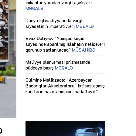
ericiliyinə
Dünya iqtisadiyyatında vergi
Nicat İmanov: "
ühitinin
siyasətinin imperativləri
MƏQALƏ
dəyişikliklər s
edir"
yaxşılaşdırılma
MÜSAHİBƏ
Əvəz Quliyev: “Yumşaq keçid
sayəsində aparılmış islahatın nəticələri
miz daha
qorunub saxlanılacaq”
MÜSAHİBƏ
Aytən Kərimov
, çevik və
inklüziv iş müh
dırmaqdır”
öyrənən komand
Maliyyə planlaması prizmasında
MÜSAHİBƏ
büdcəyə baxış
MƏQALƏ
tərəfdaşlığı
Azərbaycanda d
Gülminə Məlikzadə: “Azərbaycan
n ilk pilot
çərçivəsində hə
Bacarıqlar Akseleratoru” ixtisaslaşmış
layihə
VİDEO
kadrların hazırlanmasını hədəfləyir”
qaviləsi”
Aydın Hüseynov
renliyini
Azərbaycanın iq
andır”
təmin edən əsa
MÜSAHİBƏ
b