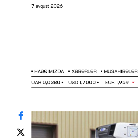
7 avqust 2026
HAQQIMIZDA
XƏBƏRLƏR
MÜSAHIBƏLƏR
EL
0,6489
UAH
0,0380
USD
1,7000
EUR
1,9591