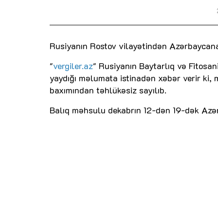
Rusiyanın Rostov vilayətindən Azərbaycana
"
vergiler.az
" Rusiyanın Baytarlıq və Fitosan
yaydığı məlumata istinadən xəbər verir ki, 
baxımından təhlükəsiz sayılıb.
Balıq məhsulu dekabrın 12-dən 19-dək Azər