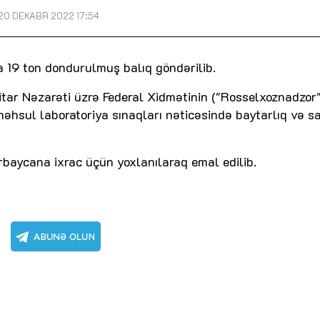
20 DEKABR 2022 17:54
 19 ton dondurulmuş balıq göndərilib.
itar Nəzarəti üzrə Federal Xidmətinin ("Rosselxoznadzor"
məhsul laboratoriya sınaqları nəticəsində baytarlıq və s
baycana ixrac üçün yoxlanılaraq emal edilib.