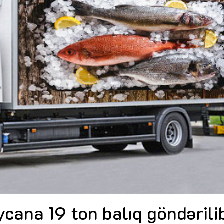
Dünya iqtisadiyyatında vergi
Nicat İmanov: "Vergi qanunv
siyasətinin imperativləri
MƏQALƏ
dəyişikliklər sahibkarlıq m
yaxşılaşdırılmasına xidmət 
MÜSAHİBƏ
Əvəz Quliyev: “Yumşaq keçid
sayəsində aparılmış islahatın nəticələri
qorunub saxlanılacaq”
MÜSAHİBƏ
Aytən Kərimova: “Məqsədi
inklüziv iş mühiti yaratmaq
öyrənən komanda formalaş
Maliyyə planlaması prizmasında
MÜSAHİBƏ
büdcəyə baxış
MƏQALƏ
Azərbaycanda dövlət-özəl 
Gülminə Məlikzadə: “Azərbaycan
çərçivəsində həyata keçirilə
Bacarıqlar Akseleratoru” ixtisaslaşmış
layihə
VİDEO
kadrların hazırlanmasını hədəfləyir”
Aydın Hüseynov: “Əsrin mü
Azərbaycanın iqtisadi suve
təmin edən əsas dayaqlard
MÜSAHİBƏ
cana 19 ton balıq göndərili