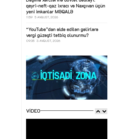
qeyri-neft-qaz ixracı və Naxçıvan üçün
yeni imkanlar
MƏQALƏ
11:59
5 AVQUST, 2026
“YouTube”dan əldə edilən gəlirlərə
vergi güzəşti tətbiq olunurmu?
09:35
3 AVQUST, 2026
VIDEO