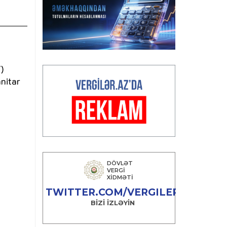
)
anitar