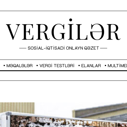
VERGİLƏR
SOSİAL-İQTİSADİ ONLAYN QƏZET
MƏQALƏLƏR
VERGI TESTLƏRI
ELANLAR
MULTIME
GBP
2,2873
RUB
2,0816
Sahibkarlıq fəaliyyəti üçün inklüziv
“Düzgün kommunikasiyanın
imkanlar yaradan vergi təşviqləri
real iş və sistemli fəaliyyə
MƏQALƏ
MÜSAHİBƏ