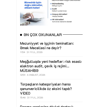
ƏN ÇOX OXUNANLAR
Məzuniyyət və işçinin təminatları:
Əmək Məcəlləsi nə deyir?
11:54
31 İYUL, 2026
Məşğulluqda yeni hədəflər: risk əsaslı
elektron audit, çevik iş rejimi...
MÜSAHİBƏ
12:54
6 AVQUST, 2026
Torpaqların kateqoriyaları hansı
qanunvericilikdə öz əksini tapıb?
VİDEO
15:46
31 İYUL, 2026
Daşıma xərclərinə dövlət dəstəyi: