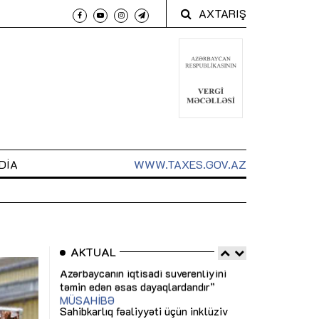
AXTARIŞ
DIA
WWW.TAXES.GOV.AZ
AKTUAL
 arxasında
Sahibkarlıq fəaliyyəti üçün inklüziv
“Düzgün kommun
t dayanır”
imkanlar yaradan vergi təşviqləri
real iş və siste
MƏQALƏ
MÜSAHİBƏ