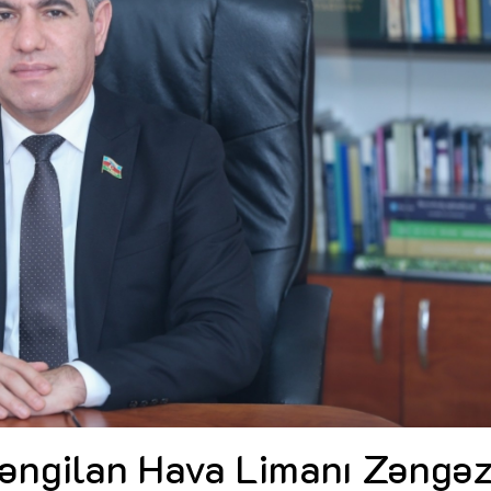
Dünya iqtisadiyyatında vergi
Nicat İmanov: "Vergi qanunv
siyasətinin imperativləri
MƏQALƏ
dəyişikliklər sahibkarlıq m
yaxşılaşdırılmasına xidmət 
MÜSAHİBƏ
Əvəz Quliyev: “Yumşaq keçid
sayəsində aparılmış islahatın nəticələri
qorunub saxlanılacaq”
MÜSAHİBƏ
Aytən Kərimova: “Məqsədi
inklüziv iş mühiti yaratmaq
öyrənən komanda formalaş
Maliyyə planlaması prizmasında
MÜSAHİBƏ
büdcəyə baxış
MƏQALƏ
Azərbaycanda dövlət-özəl 
Gülminə Məlikzadə: “Azərbaycan
çərçivəsində həyata keçirilə
Bacarıqlar Akseleratoru” ixtisaslaşmış
layihə
VİDEO
kadrların hazırlanmasını hədəfləyir”
Aydın Hüseynov: “Əsrin mü
Azərbaycanın iqtisadi suve
təmin edən əsas dayaqlard
MÜSAHİBƏ
əngilan Hava Limanı Zəngə