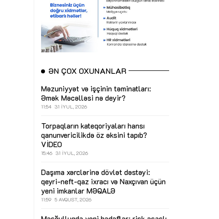
ƏN ÇOX OXUNANLAR
Məzuniyyət və işçinin təminatları:
Əmək Məcəlləsi nə deyir?
11:54
31 İYUL, 2026
Torpaqların kateqoriyaları hansı
qanunvericilikdə öz əksini tapıb?
VİDEO
15:46
31 İYUL, 2026
Daşıma xərclərinə dövlət dəstəyi:
qeyri-neft-qaz ixracı və Naxçıvan üçün
yeni imkanlar
MƏQALƏ
11:59
5 AVQUST, 2026
Məşğulluqda yeni hədəflər: risk əsaslı