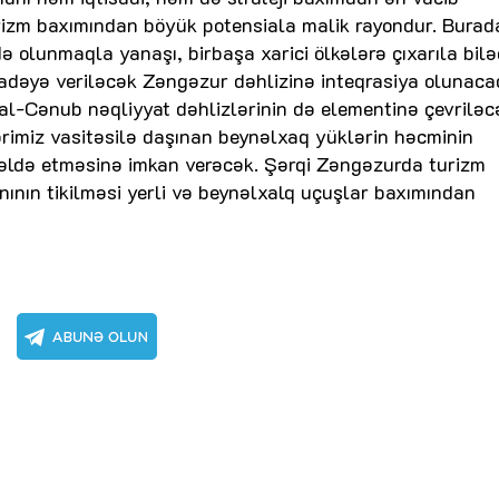
turizm baxımından böyük potensiala malik rayondur. Burad
ə olunmaqla yanaşı, birbaşa xarici ölkələrə çıxarıla bilə
adəyə veriləcək Zəngəzur dəhlizinə inteqrasiya olunaca
l-Cənub nəqliyyat dəhlizlərinin də elementinə çevriləc
rimiz vasitəsilə daşınan beynəlxaq yüklərin həcminin
əldə etməsinə imkan verəcək. Şərqi Zəngəzurda turizm
ının tikilməsi yerli və beynəlxalq uçuşlar baxımından