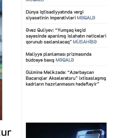
ericiliyinə
Dünya iqtisadiyyatında vergi
Nicat İmanov: "
ühitinin
siyasətinin imperativləri
MƏQALƏ
dəyişikliklər s
edir"
yaxşılaşdırılma
MÜSAHİBƏ
Əvəz Quliyev: “Yumşaq keçid
sayəsində aparılmış islahatın nəticələri
miz daha
qorunub saxlanılacaq”
MÜSAHİBƏ
Aytən Kərimov
, çevik və
inklüziv iş müh
dırmaqdır”
öyrənən komand
Maliyyə planlaması prizmasında
MÜSAHİBƏ
büdcəyə baxış
MƏQALƏ
tərəfdaşlığı
Azərbaycanda d
Gülminə Məlikzadə: “Azərbaycan
n ilk pilot
çərçivəsində hə
Bacarıqlar Akseleratoru” ixtisaslaşmış
layihə
VİDEO
kadrların hazırlanmasını hədəfləyir”
qaviləsi”
Aydın Hüseynov
renliyini
Azərbaycanın iq
andır”
təmin edən əsa
MÜSAHİBƏ
zur