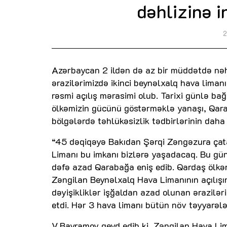
dəhlizinə 
2
Azərbaycan 2 ildən də az bir müddətdə nə
ərazilərimizdə ikinci beynəlxalq hava liman
rəsmi açılış mərasimi olub. Tarixi günlə bağ
ölkəmizin gücünü göstərməklə yanaşı, Qar
bölgələrdə təhlükəsizlik tədbirlərinin daha
“45 dəqiqəyə Bakıdan Şərqi Zəngəzura çata
Limanı bu imkanı bizlərə yaşadacaq. Bu gün
dəfə azad Qarabağa eniş edib. Qardaş ölkən
Zəngilan Beynəlxalq Hava Limanının açılışın
dəyişikliklər işğaldan azad olunan ərazilər
etdi. Hər 3 hava limanı bütün növ təyyarələ
V.Bayramov qeyd edib ki, Zəngilan Hava Lim