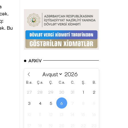
a
cək.
q:
ək. Bu
ARXIV
B.e.
Ç.a.
Ç.
C.a.
C.
Ş.
B.
27
28
29
30
31
1
2
3
4
5
6
7
8
9
10
11
12
13
14
15
16
17
18
19
20
21
22
23