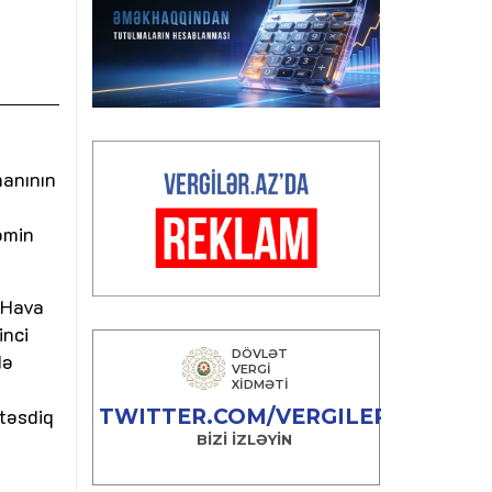
manının
əmin
 Hava
inci
də
 təsdiq