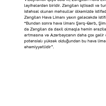
layihələrdən biridir. Zəngilan iqtisadi və 
istehsal olunan məhsullar ölkəmizdə istifad
Zəngilan Hava Limanı yaxın gələcəkdə istif
“Bundan sonra hava limanı Şərq-Qərb, Şima
da Zəngilan da daxil olmaqla həmin ərazilə
artmasına və Azərbaycanın daha çox gəlir 
potensialı yüksək olduğundan bu hava liman
əhəmiyyətlidir”.