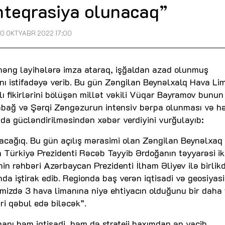
inteqrasiya olunacaq”
0 OKTYABR 2022 17:00
həng layihələrə imza ataraq, işğaldan azad olunmuş
ını istifadəyə verib. Bu gün Zəngilan Beynəlxalq Hava Li
lı fikirlərini bölüşən millət vəkili Vüqar Bayramov bunun
abağ və Şərqi Zəngəzurun intensiv bərpa olunması və h
 da gücləndirilməsindən xəbər verdiyini vurğulayıb:
cağıq. Bu gün açılış mərasimi olan Zəngilan Beynəlxaq
 Türkiyə Prezidenti Rəcəb Tayyib Ərdoğanın təyyarəsi ik
in rəhbəri Azərbaycan Prezidenti İlham Əliyev ilə birlik
da iştirak edib. Regionda baş verən iqtisadi və geosiyasi
imizdə 3 hava limanına niyə ehtiyacın olduğunu bir daha
ri qəbul edə biləcək”.
anı həm iqtisadi, həm də strateji baxımdan ən vacib