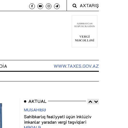
AXTARIŞ
DIA
WWW.TAXES.GOV.AZ
AKTUAL
 arxasında
Sahibkarlıq fəaliyyəti üçün inklüziv
“Düzgün kommun
t dayanır”
imkanlar yaradan vergi təşviqləri
real iş və siste
MƏQALƏ
MÜSAHİBƏ