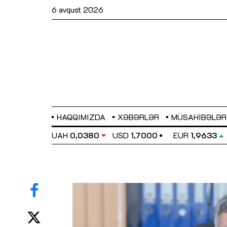
6 avqust 2026
HAQQIMIZDA
XƏBƏRLƏR
MÜSAHIBƏLƏR
EL
0,6486
UAH
0,0380
USD
1,7000
EUR
1,9633