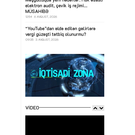
elektron audit, çevik iş rejimi...
MÜSAHİBƏ
12:54
6 AVQUST, 2026
“YouTube”dan əldə edilən gəlirlərə
vergi güzəşti tətbiq olunurmu?
09:35
3 AVQUST, 2026
VIDEO