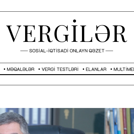
VERGİLƏR
SOSİAL-İQTİSADİ ONLAYN QƏZET
MƏQALƏLƏR
VERGI TESTLƏRI
ELANLAR
MULTIME
GBP
2,2882
RUB
2,1023
Sahibkarlıq fəaliyyəti üçün inklüziv
“Düzgün kommunikasiyanın
imkanlar yaradan vergi təşviqləri
real iş və sistemli fəaliyyə
MƏQALƏ
MÜSAHİBƏ