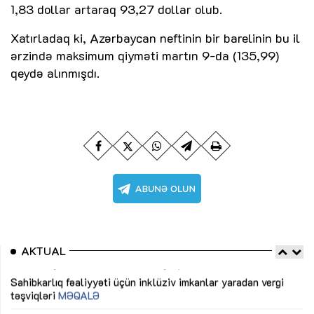
1,83 dollar artaraq 93,27 dollar olub.
Xatırladaq ki, Azərbaycan neftinin bir barelinin bu il
ərzində maksimum qiyməti martın 9-da (135,99)
qeydə alınmışdı.
AKTUAL
Sahibkarlıq fəaliyyəti üçün inklüziv imkanlar yaradan vergi
“D
təşviqləri
MƏQALƏ
fə