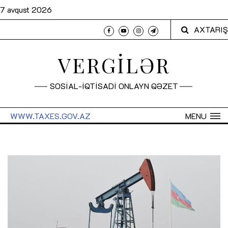
7 avqust 2026
AXTARIŞ
VERGİLƏR
SOSİAL-İQTİSADİ ONLAYN QƏZET
WWW.TAXES.GOV.AZ
MENU