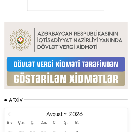
ARXIV
B.e.
Ç.a.
Ç.
C.a.
C.
Ş.
B.