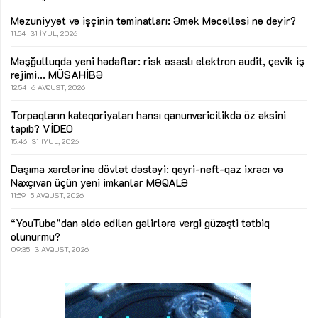
Məzuniyyət və işçinin təminatları: Əmək Məcəlləsi nə deyir?
11:54
31 İYUL, 2026
Məşğulluqda yeni hədəflər: risk əsaslı elektron audit, çevik iş
rejimi...
MÜSAHİBƏ
12:54
6 AVQUST, 2026
Torpaqların kateqoriyaları hansı qanunvericilikdə öz əksini
tapıb?
VİDEO
15:46
31 İYUL, 2026
Daşıma xərclərinə dövlət dəstəyi: qeyri-neft-qaz ixracı və
Naxçıvan üçün yeni imkanlar
MƏQALƏ
11:59
5 AVQUST, 2026
“YouTube”dan əldə edilən gəlirlərə vergi güzəşti tətbiq
olunurmu?
09:35
3 AVQUST, 2026