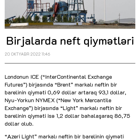
Birjalarda neft qiymətləri
20 OKTYABR 2022 11:46
Londonun ICE (“InterContinental Exchange
Futures”) birjasında “Brent” markalı neftin bir
barelinin qiyməti 0,69 dollar artaraq 93,1 dollar,
Nyu-Yorkun NYMEX (“New York Mercantile
Exchange”) birjasında “Light” markalı neftin bir
barelinin qiyməti isə 1,2 dollar bahalaşaraq 86,75
dollar olub.
“Azeri Light” markalı neftin bir barelinin qiyməti