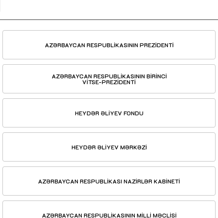
AZƏRBAYCAN RESPUBLİKASININ PREZİDENTİ
AZƏRBAYCAN RESPUBLİKASININ BİRİNCİ
VİTSE-PREZİDENTİ
HEYDƏR ƏLİYEV FONDU
HEYDƏR ƏLİYEV MƏRKƏZİ
AZƏRBAYCAN RESPUBLİKASI NAZİRLƏR KABİNETİ
AZƏRBAYCAN RESPUBLİKASININ MİLLİ MƏCLİSİ