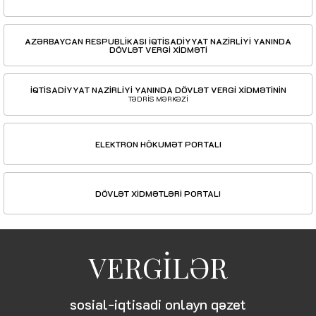
AZƏRBAYCAN RESPUBLİKASI İQTİSADİYYAT NAZİRLİYİ YANINDA
DÖVLƏT VERGİ XİDMƏTİ
İQTİSADİYYAT NAZİRLİYİ YANINDA DÖVLƏT VERGİ XİDMƏTİNİN
TƏDRİS MƏRKƏZİ
ELEKTRON HÖKUMƏT PORTALI
DÖVLƏT XİDMƏTLƏRİ PORTALI
VERGİLƏR
sosial-iqtisadi onlayn qəzet