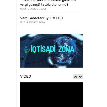
vergi güzəşti tətbiq olunurmu?
09:35
3 AVQUST, 2026
Vergi xəbərləri: iyul
VİDEO
11:17
4 AVQUST, 2026
VIDEO