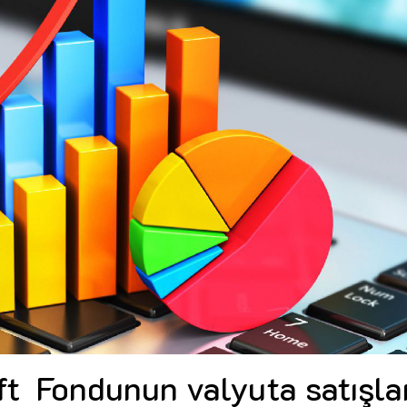
Dünya iqtisadiyyatında vergi
Nicat İmanov: "Vergi qanunv
siyasətinin imperativləri
MƏQALƏ
dəyişikliklər sahibkarlıq m
yaxşılaşdırılmasına xidmət 
MÜSAHİBƏ
Əvəz Quliyev: “Yumşaq keçid
sayəsində aparılmış islahatın nəticələri
qorunub saxlanılacaq”
MÜSAHİBƏ
Aytən Kərimova: “Məqsədi
inklüziv iş mühiti yaratmaq
öyrənən komanda formalaş
Maliyyə planlaması prizmasında
MÜSAHİBƏ
büdcəyə baxış
MƏQALƏ
Azərbaycanda dövlət-özəl 
Gülminə Məlikzadə: “Azərbaycan
çərçivəsində həyata keçirilə
Bacarıqlar Akseleratoru” ixtisaslaşmış
layihə
VİDEO
kadrların hazırlanmasını hədəfləyir”
Aydın Hüseynov: “Əsrin mü
Azərbaycanın iqtisadi suve
təmin edən əsas dayaqlard
MÜSAHİBƏ
t Fondunun valyuta satışla