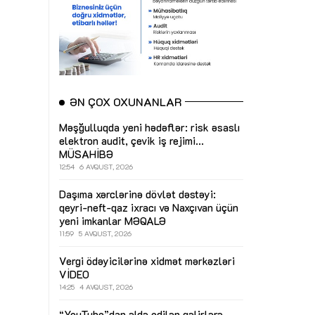
ƏN ÇOX OXUNANLAR
Məşğulluqda yeni hədəflər: risk əsaslı
elektron audit, çevik iş rejimi...
MÜSAHİBƏ
12:54
6 AVQUST, 2026
Daşıma xərclərinə dövlət dəstəyi:
qeyri-neft-qaz ixracı və Naxçıvan üçün
yeni imkanlar
MƏQALƏ
11:59
5 AVQUST, 2026
Vergi ödəyicilərinə xidmət mərkəzləri
VİDEO
14:25
4 AVQUST, 2026
“YouTube”dan əldə edilən gəlirlərə