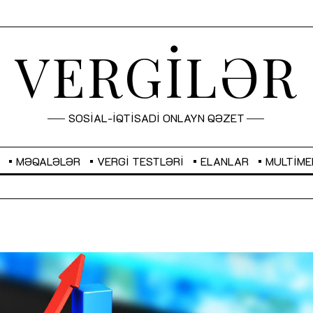
VERGİLƏR
SOSİAL-İQTİSADİ ONLAYN QƏZET
MƏQALƏLƏR
VERGI TESTLƏRI
ELANLAR
MULTIME
GBP
2,2873
RUB
2,0816
Sahibkarlıq fəaliyyəti üçün inklüziv
“Düzgün kommunikasiyanın
imkanlar yaradan vergi təşviqləri
real iş və sistemli fəaliyyə
MƏQALƏ
MÜSAHİBƏ