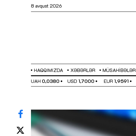
8 avqust 2026
HAQQIMIZDA
XƏBƏRLƏR
MÜSAHIBƏLƏR
EL
0,6489
UAH
0,0380
USD
1,7000
EUR
1,9591