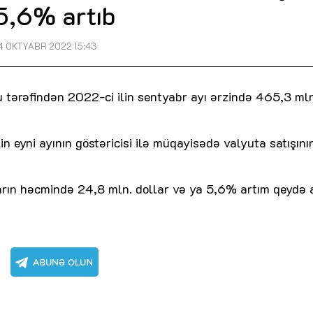
5,6% artıb
4 OKTYABR 2022 15:43
 tərəfindən 2022-ci ilin sentyabr ayı ərzində 465,3 ml
n eyni ayının göstəricisi ilə müqayisədə valyuta satışını
ların həcmində 24,8 mln. dollar və ya 5,6% artım qeydə a