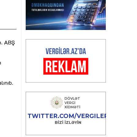
n. ABŞ
n
lınıb.