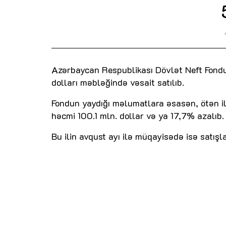
Azərbaycan Respublikası Dövlət Neft Fondu
dolları məbləğində vəsait satılıb.
Fondun yaydığı məlumatlara əsasən, ötən ili
həcmi 100.1 mln. dollar və ya 17,7% azalıb.
Bu ilin avqust ayı ilə müqayisədə isə satış