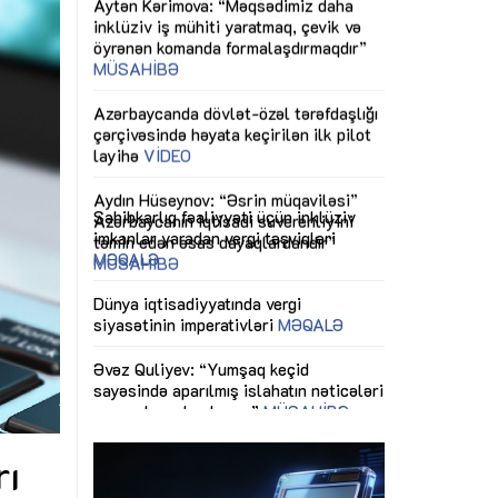
ericiliyinə
Dünya iqtisadiyyatında vergi
Nicat İmanov: "
ühitinin
siyasətinin imperativləri
MƏQALƏ
dəyişikliklər s
edir"
yaxşılaşdırılma
MÜSAHİBƏ
Əvəz Quliyev: “Yumşaq keçid
sayəsində aparılmış islahatın nəticələri
miz daha
qorunub saxlanılacaq”
MÜSAHİBƏ
Aytən Kərimov
, çevik və
inklüziv iş müh
dırmaqdır”
öyrənən komand
Maliyyə planlaması prizmasında
MÜSAHİBƏ
büdcəyə baxış
MƏQALƏ
tərəfdaşlığı
Azərbaycanda d
Gülminə Məlikzadə: “Azərbaycan
n ilk pilot
çərçivəsində hə
Bacarıqlar Akseleratoru” ixtisaslaşmış
layihə
VİDEO
kadrların hazırlanmasını hədəfləyir”
qaviləsi”
Aydın Hüseynov
renliyini
Azərbaycanın iq
andır”
təmin edən əsa
MÜSAHİBƏ
rı