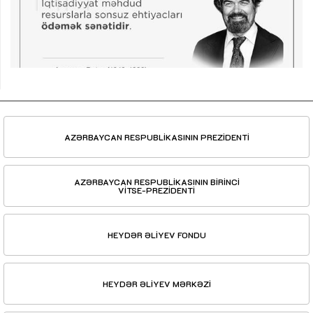
AZƏRBAYCAN RESPUBLİKASININ PREZİDENTİ
AZƏRBAYCAN RESPUBLİKASININ BİRİNCİ
VİTSE-PREZİDENTİ
HEYDƏR ƏLİYEV FONDU
HEYDƏR ƏLİYEV MƏRKƏZİ