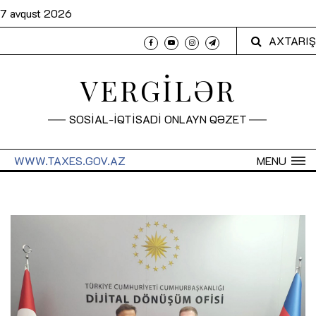
7 avqust 2026
AXTARIŞ
VERGİLƏR
SOSİAL-İQTİSADİ ONLAYN QƏZET
WWW.TAXES.GOV.AZ
MENU