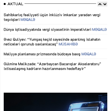
AKTUAL
Sahibkarlıq fəaliyyəti üçün inklüziv imkanlar yaradan vergi
“D
təşviqləri
MƏQALƏ
fə
lıq
Dünya iqtisadiyyatında vergi siyasətinin imperativləri
MƏQALƏ
Ni
mü
Əvəz Quliyev: “Yumşaq keçid sayəsində aparılmış islahatın
nəticələri qorunub saxlanılacaq”
MÜSAHİBƏ
Ay
ya
M
Maliyyə planlaması prizmasında büdcəyə baxış
MƏQALƏ
Az
Gülminə Məlikzadə: “Azərbaycan Bacarıqlar Akseleratoru”
ke
ixtisaslaşmış kadrların hazırlanmasını hədəfləyir”
Ay
su