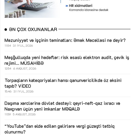
ƏN ÇOX OXUNANLAR
Məzuniyyət və işçinin təminatları: Əmək Məcəlləsi nə deyir?
11:54
31 İYUL, 2026
Məşğulluqda yeni hədəflər: risk əsaslı elektron audit, çevik iş
rejimi...
MÜSAHİBƏ
12:54
6 AVQUST, 2026
Torpaqların kateqoriyaları hansı qanunvericilikdə öz əksini
tapıb?
VİDEO
15:46
31 İYUL, 2026
Daşıma xərclərinə dövlət dəstəyi: qeyri-neft-qaz ixracı və
Naxçıvan üçün yeni imkanlar
MƏQALƏ
11:59
5 AVQUST, 2026
“YouTube”dan əldə edilən gəlirlərə vergi güzəşti tətbiq
olunurmu?