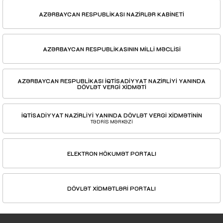
AZƏRBAYCAN RESPUBLİKASI NAZİRLƏR KABİNETİ
AZƏRBAYCAN RESPUBLİKASININ MİLLİ MƏCLİSİ
AZƏRBAYCAN RESPUBLİKASI İQTİSADİYYAT NAZİRLİYİ YANINDA
DÖVLƏT VERGİ XİDMƏTİ
İQTİSADİYYAT NAZİRLİYİ YANINDA DÖVLƏT VERGİ XİDMƏTİNİN
TƏDRİS MƏRKƏZİ
ELEKTRON HÖKUMƏT PORTALI
DÖVLƏT XİDMƏTLƏRİ PORTALI