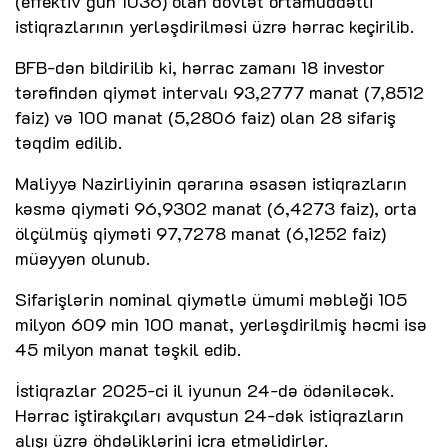
(effektiv gün 1036) olan dövlət ortamüddətli
istiqrazlarının yerləşdirilməsi üzrə hərrac keçirilib.
BFB-dən bildirilib ki, hərrac zamanı 18 investor
tərəfindən qiymət intervalı 93,2777 manat (7,8512
faiz) və 100 manat (5,2806 faiz) olan 28 sifariş
təqdim edilib.
Maliyyə Nazirliyinin qərarına əsasən istiqrazların
kəsmə qiyməti 96,9302 manat (6,4273 faiz), orta
ölçülmüş qiyməti 97,7278 manat (6,1252 faiz)
müəyyən olunub.
Sifarişlərin nominal qiymətlə ümumi məbləği 105
milyon 609 min 100 manat, yerləşdirilmiş həcmi isə
45 milyon manat təşkil edib.
İstiqrazlar 2025-ci il iyunun 24-də ödəniləcək.
Hərrac iştirakçıları avqustun 24-dək istiqrazların
alışı üzrə öhdəliklərini icra etməlidirlər.