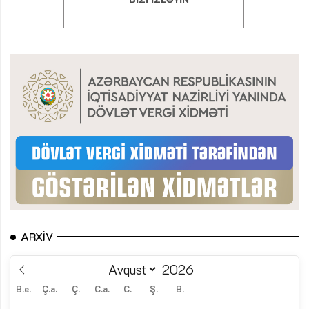
ARXIV
B.e.
Ç.a.
Ç.
C.a.
C.
Ş.
B.