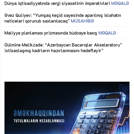
lıq
Dünya iqtisadiyyatında vergi siyasətinin imperativləri
MƏQALƏ
Ni
mü
Əvəz Quliyev: “Yumşaq keçid sayəsində aparılmış islahatın
nəticələri qorunub saxlanılacaq”
MÜSAHİBƏ
Ay
ya
M
Maliyyə planlaması prizmasında büdcəyə baxış
MƏQALƏ
Az
Gülminə Məlikzadə: “Azərbaycan Bacarıqlar Akseleratoru”
ke
ixtisaslaşmış kadrların hazırlanmasını hədəfləyir”
Ay
su