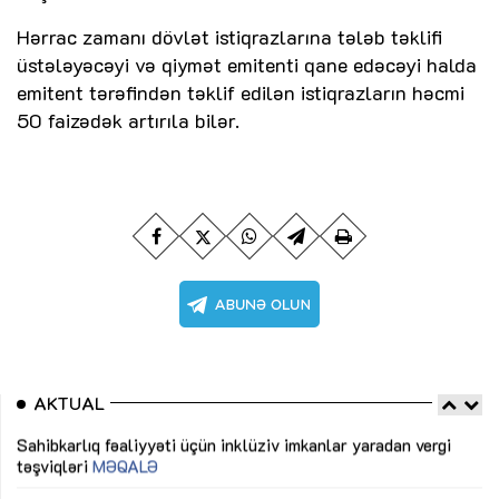
Hərrac zamanı dövlət istiqrazlarına tələb təklifi
üstələyəcəyi və qiymət emitenti qane edəcəyi halda
emitent tərəfindən təklif edilən istiqrazların həcmi
50 faizədək artırıla bilər.
AKTUAL
Sahibkarlıq fəaliyyəti üçün inklüziv imkanlar yaradan vergi
“D
təşviqləri
MƏQALƏ
fə