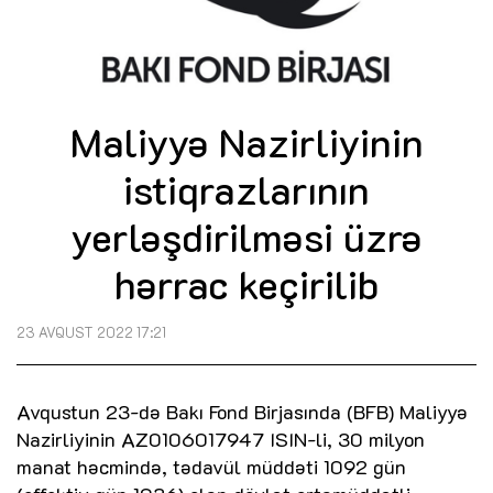
Maliyyə Nazirliyinin
istiqrazlarının
yerləşdirilməsi üzrə
hərrac keçirilib
23 AVQUST 2022 17:21
Avqustun 23-də Bakı Fond Birjasında (BFB) Maliyyə
Nazirliyinin AZ0106017947 ISIN-li, 30 milyon
manat həcmində, tədavül müddəti 1092 gün