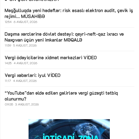
Məşğulluqda yeni hədəflər: risk əsaslı elektron audit, çevik iş
rejimi...
MÜSAHİBƏ
12:54
6 AVQUST, 2026
Daşıma xərclərinə dövlət dəstəyi: qeyri-neft-qaz ixracı və
Naxçıvan üçün yeni imkanlar
MƏQALƏ
11:59
5 AVQUST, 2026
Vergi ödəyicilərinə xidmət mərkəzləri
VİDEO
14:25
4 AVQUST, 2026
Vergi xəbərləri: iyul
VİDEO
11:17
4 AVQUST, 2026
“YouTube”dan əldə edilən gəlirlərə vergi güzəşti tətbiq
olunurmu?
09:35
3 AVQUST, 2026