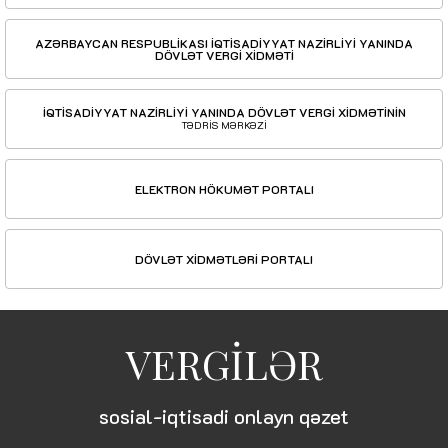
AZƏRBAYCAN RESPUBLİKASI İQTİSADİYYAT NAZİRLİYİ YANINDA
DÖVLƏT VERGİ XİDMƏTİ
İQTİSADİYYAT NAZİRLİYİ YANINDA DÖVLƏT VERGİ XİDMƏTİNİN
TƏDRİS MƏRKƏZİ
ELEKTRON HÖKUMƏT PORTALI
DÖVLƏT XİDMƏTLƏRİ PORTALI
VERGİLƏR
sosial-iqtisadi onlayn qəzet