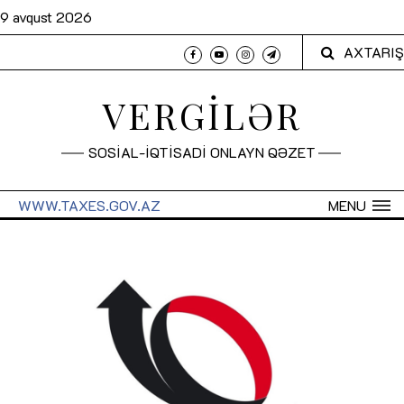
9 avqust 2026
AXTARIŞ
VERGİLƏR
SOSİAL-İQTİSADİ ONLAYN QƏZET
WWW.TAXES.GOV.AZ
MENU