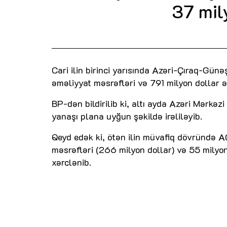
37 mil
Cari ilin birinci yarısında Azəri-Çıraq-Gün
əməliyyat məsrəfləri və 791 milyon dollar ə
BP-dən bildirilib ki, altı ayda Azəri Mərkəz
yanaşı plana uyğun şəkildə irəliləyib.
Qeyd edək ki, ötən ilin müvafiq dövründə A
məsrəfləri (266 milyon dollar) və 55 milyon
xərclənib.