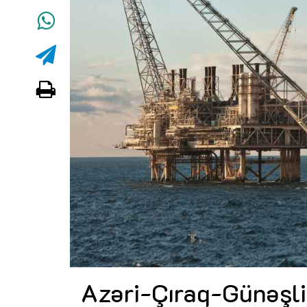
Dünya iqtisadiyyatında vergi
siyasətinin imperativləri
MƏQALƏ
Əvəz Quliyev: “Yumşaq keçid
sayəsində aparılmış islahatın nəticələr
qorunub saxlanılacaq”
MÜSAHİBƏ
Maliyyə planlaması prizmasında
büdcəyə baxış
MƏQALƏ
Gülminə Məlikzadə: “Azərbaycan
Bacarıqlar Akseleratoru” ixtisaslaşmı
kadrların hazırlanmasını hədəfləyir”
Azəri-Çıraq-Günəşli 