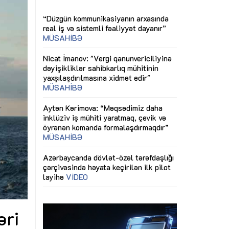
gi
Nicat İmanov: "Vergi qanunvericiliyinə
Dünya iqtisadiy
ƏQALƏ
dəyişikliklər sahibkarlıq mühitinin
siyasətinin imp
yaxşılaşdırılmasına xidmət edir"
MÜSAHİBƏ
çid
Əvəz Quliyev: 
ın nəticələri
sayəsində aparı
SAHİBƏ
Aytən Kərimova: “Məqsədimiz daha
qorunub saxla
inklüziv iş mühiti yaratmaq, çevik və
öyrənən komanda formalaşdırmaqdır”
sında
Maliyyə planla
MÜSAHİBƏ
büdcəyə baxış
Azərbaycanda dövlət-özəl tərəfdaşlığı
baycan
Gülminə Məlik
çərçivəsində həyata keçirilən ilk pilot
xtisaslaşmış
Bacarıqlar Aks
layihə
VİDEO
dəfləyir”
kadrların hazır
Aydın Hüseynov: “Əsrin müqaviləsi”
Azərbaycanın iqtisadi suverenliyini
təmin edən əsas dayaqlardandır”
MÜSAHİBƏ
əri