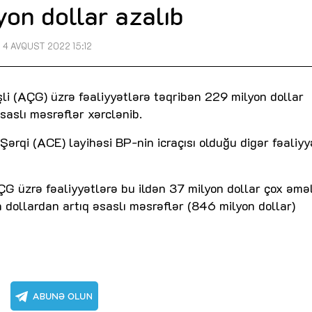
yon dollar azalıb
4 AVQUST 2022 15:12
əşli (AÇG) üzrə fəaliyyətlərə təqribən 229 milyon dollar
saslı məsrəflər xərclənib.
i Şərqi (ACE) layihəsi BP-nin icraçısı olduğu digər fəaliyy
ÇG üzrə fəaliyyətlərə bu ildən 37 milyon dollar çox əmə
 dollardan artıq əsaslı məsrəflər (846 milyon dollar)