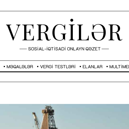
VERGİLƏR
SOSİAL-İQTİSADİ ONLAYN QƏZET
MƏQALƏLƏR
VERGI TESTLƏRI
ELANLAR
MULTIME
UAH
0,0380
USD
1,7000
EUR
1,9591
GBP
2,28
“Düzgün kommunikasiyanın arxasında
Sahibkarlıq fəaliyyəti üçün
real iş və sistemli fəaliyyət dayanır”
imkanlar yaradan vergi təşv
MÜSAHİBƏ
MƏQALƏ