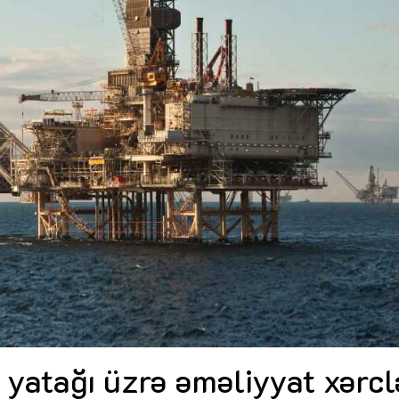
Nicat İmanov: "Vergi qanunvericiliyinə
Dünya iqtisadiyyatında ver
dəyişikliklər sahibkarlıq mühitinin
siyasətinin imperativləri
M
yaxşılaşdırılmasına xidmət edir"
MÜSAHİBƏ
Əvəz Quliyev: “Yumşaq ke
i
sayəsində aparılmış islahat
Aytən Kərimova: “Məqsədimiz daha
qorunub saxlanılacaq”
MÜ
inklüziv iş mühiti yaratmaq, çevik və
öyrənən komanda formalaşdırmaqdır”
Maliyyə planlaması prizma
MÜSAHİBƏ
büdcəyə baxış
MƏQALƏ
Azərbaycanda dövlət-özəl tərəfdaşlığı
Gülminə Məlikzadə: “Azər
çərçivəsində həyata keçirilən ilk pilot
ş
Bacarıqlar Akseleratoru” i
layihə
VİDEO
kadrların hazırlanmasını hə
Aydın Hüseynov: “Əsrin müqaviləsi”
Azərbaycanın iqtisadi suverenliyini
təmin edən əsas dayaqlardandır”
MÜSAHİBƏ
yatağı üzrə əməliyyat xərcl