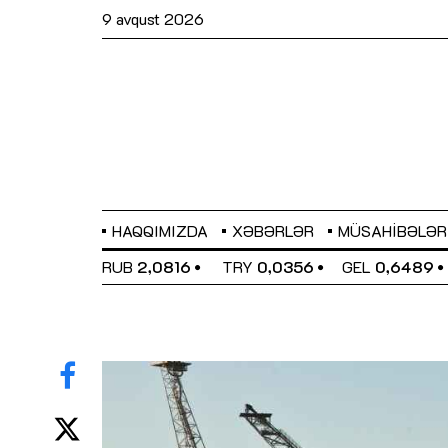
9 avqust 2026
HAQQIMIZDA
XƏBƏRLƏR
MÜSAHIBƏLƏR
BP
2,2873
RUB
2,0816
TRY
0,0356
GEL
0,6489
Sahibkarlıq fəaliyyəti üçün inklüziv
imkanlar yaradan vergi təşviqləri
MƏQALƏ