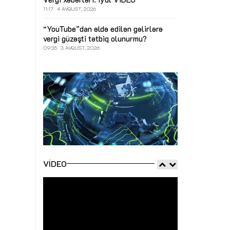
11:17
4 AVQUST, 2026
“YouTube”dan əldə edilən gəlirlərə
vergi güzəşti tətbiq olunurmu?
09:35
3 AVQUST, 2026
VIDEO