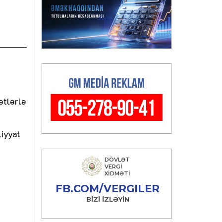
ətlərlə
liyyat