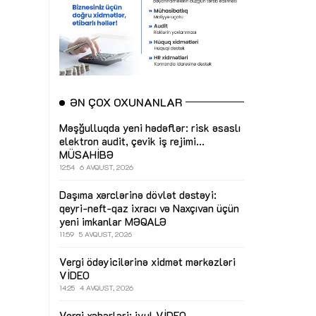
ƏN ÇOX OXUNANLAR
Məşğulluqda yeni hədəflər: risk əsaslı
elektron audit, çevik iş rejimi...
MÜSAHİBƏ
12:54
6 AVQUST, 2026
Daşıma xərclərinə dövlət dəstəyi:
qeyri-neft-qaz ixracı və Naxçıvan üçün
yeni imkanlar
MƏQALƏ
11:59
5 AVQUST, 2026
Vergi ödəyicilərinə xidmət mərkəzləri
VİDEO
14:25
4 AVQUST, 2026
Vergi xəbərləri: iyul
VİDEO