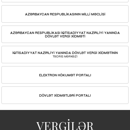
AZƏRBAYCAN RESPUBLİKASININ MİLLİ MƏCLİSİ
AZƏRBAYCAN RESPUBLİKASI İQTİSADİYYAT NAZİRLİYİ YANINDA
DÖVLƏT VERGİ XİDMƏTİ
İQTİSADİYYAT NAZİRLİYİ YANINDA DÖVLƏT VERGİ XİDMƏTİNİN
TƏDRİS MƏRKƏZİ
ELEKTRON HÖKUMƏT PORTALI
DÖVLƏT XİDMƏTLƏRİ PORTALI
VERGİLƏR