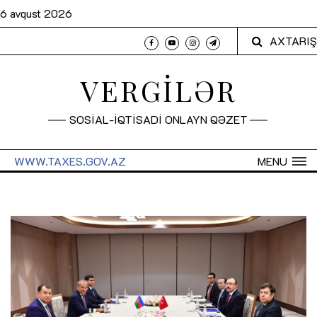
6 avqust 2026
AXTARIŞ
VERGİLƏR
SOSİAL-İQTİSADİ ONLAYN QƏZET
WWW.TAXES.GOV.AZ
MENU