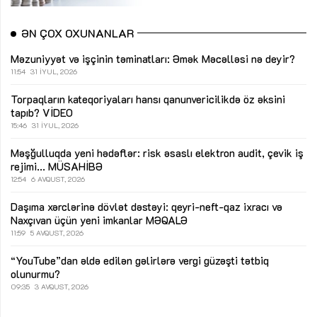
ƏN ÇOX OXUNANLAR
Məzuniyyət və işçinin təminatları: Əmək Məcəlləsi nə deyir?
11:54
31 İYUL, 2026
Torpaqların kateqoriyaları hansı qanunvericilikdə öz əksini
tapıb?
VİDEO
15:46
31 İYUL, 2026
Məşğulluqda yeni hədəflər: risk əsaslı elektron audit, çevik iş
rejimi...
MÜSAHİBƏ
12:54
6 AVQUST, 2026
Daşıma xərclərinə dövlət dəstəyi: qeyri-neft-qaz ixracı və
Naxçıvan üçün yeni imkanlar
MƏQALƏ
11:59
5 AVQUST, 2026
“YouTube”dan əldə edilən gəlirlərə vergi güzəşti tətbiq
olunurmu?
09:35
3 AVQUST, 2026