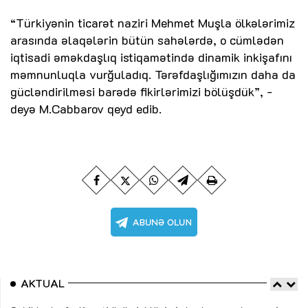
“Türkiyənin ticarət naziri Mehmet Muşla ölkələrimiz
arasında əlaqələrin bütün sahələrdə, o cümlədən
iqtisadi əməkdaşlıq istiqamətində dinamik inkişafını
məmnunluqla vurğuladıq. Tərəfdaşlığımızın daha da
gücləndirilməsi barədə fikirlərimizi bölüşdük”, -
deyə M.Cabbarov qeyd edib.
AKTUAL