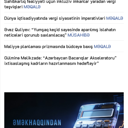
Sahibkarlıq fəaliyyəti üçün inklüziv imkanlar yaradan vergi
“D
təşviqləri
MƏQALƏ
fə
lıq
Dünya iqtisadiyyatında vergi siyasətinin imperativləri
MƏQALƏ
Ni
mü
Əvəz Quliyev: “Yumşaq keçid sayəsində aparılmış islahatın
nəticələri qorunub saxlanılacaq”
MÜSAHİBƏ
Ay
ya
M
Maliyyə planlaması prizmasında büdcəyə baxış
MƏQALƏ
Az
Gülminə Məlikzadə: “Azərbaycan Bacarıqlar Akseleratoru”
ke
ixtisaslaşmış kadrların hazırlanmasını hədəfləyir”
Ay
su