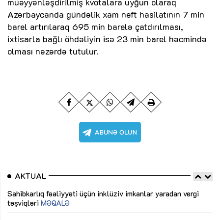
müəyyənləşdirilmiş kvotalara uyğun olaraq
Azərbaycanda gündəlik xam neft hasilatının 7 min
barel artırılaraq 695 min barelə çatdırılması,
ixtisarla bağlı öhdəliyin isə 23 min barel həcmində
olması nəzərdə tutulur.
AKTUAL
Sahibkarlıq fəaliyyəti üçün inklüziv imkanlar yaradan vergi
“D
təşviqləri
MƏQALƏ
fə