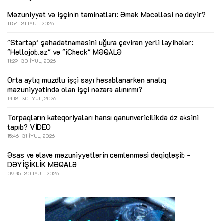
Məzuniyyət və işçinin təminatları: Əmək Məcəlləsi nə deyir?
11:54
31 İYUL, 2026
"Startap" şəhadətnaməsini uğura çevirən yerli layihələr:
"Hellojob.az" və "iCheck"
MƏQALƏ
11:29
30 İYUL, 2026
Orta aylıq muzdlu işçi sayı hesablanarkən analıq
məzuniyyətində olan işçi nəzərə alınırmı?
14:18
30 İYUL, 2026
Torpaqların kateqoriyaları hansı qanunvericilikdə öz əksini
tapıb?
VİDEO
15:46
31 İYUL, 2026
Əsas və əlavə məzuniyyətlərin cəmlənməsi dəqiqləşib -
DƏYİŞİKLİK
MƏQALƏ
09:45
30 İYUL, 2026