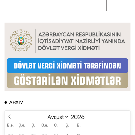
ARXIV
B.e.
Ç.a.
Ç.
C.a.
C.
Ş.
B.