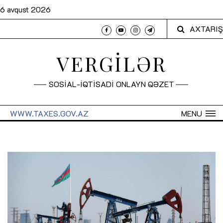
6 avqust 2026
AXTARIŞ
VERGİLƏR
SOSİAL-İQTİSADİ ONLAYN QƏZET
WWW.TAXES.GOV.AZ
MENU