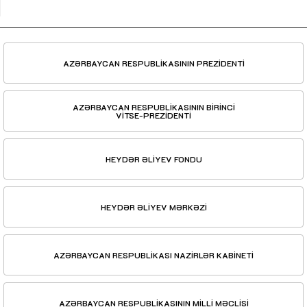
AZƏRBAYCAN RESPUBLİKASININ PREZİDENTİ
AZƏRBAYCAN RESPUBLİKASININ BİRİNCİ
VİTSE-PREZİDENTİ
HEYDƏR ƏLİYEV FONDU
HEYDƏR ƏLİYEV MƏRKƏZİ
AZƏRBAYCAN RESPUBLİKASI NAZİRLƏR KABİNETİ
AZƏRBAYCAN RESPUBLİKASININ MİLLİ MƏCLİSİ