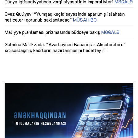
lıq
Dünya iqtisadiyyatında vergi siyasətinin imperativləri
MƏQALƏ
Ni
mü
Əvəz Quliyev: “Yumşaq keçid sayəsində aparılmış islahatın
nəticələri qorunub saxlanılacaq”
MÜSAHİBƏ
Ay
ya
M
Maliyyə planlaması prizmasında büdcəyə baxış
MƏQALƏ
Az
Gülminə Məlikzadə: “Azərbaycan Bacarıqlar Akseleratoru”
ke
ixtisaslaşmış kadrların hazırlanmasını hədəfləyir”
Ay
su