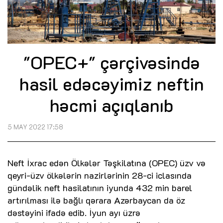
"OPEC+" çərçivəsində
hasil edəcəyimiz neftin
həcmi açıqlanıb
5 MAY 2022 17:58
Neft İxrac edən Ölkələr Təşkilatına (OPEC) üzv və
qeyri-üzv ölkələrin nazirlərinin 28-ci iclasında
gündəlik neft hasilatının iyunda 432 min barel
artırılması ilə bağlı qərara Azərbaycan da öz
dəstəyini ifadə edib. İyun ayı üzrə