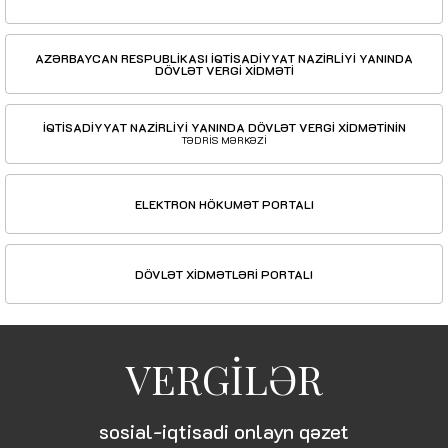
AZƏRBAYCAN RESPUBLİKASI İQTİSADİYYAT NAZİRLİYİ YANINDA
DÖVLƏT VERGİ XİDMƏTİ
İQTİSADİYYAT NAZİRLİYİ YANINDA DÖVLƏT VERGİ XİDMƏTİNİN
TƏDRİS MƏRKƏZİ
ELEKTRON HÖKUMƏT PORTALI
DÖVLƏT XİDMƏTLƏRİ PORTALI
VERGİLƏR
sosial-iqtisadi onlayn qəzet