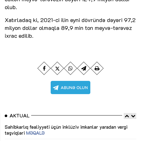
olub.
Xatırladaq ki, 2021-ci ilin eyni dövründə dəyəri 97,2
milyon dollar olmaqla 89,9 min ton meyvə-tərəvəz
ixrac edilib.
AKTUAL
Sahibkarlıq fəaliyyəti üçün inklüziv imkanlar yaradan vergi
“D
təşviqləri
MƏQALƏ
fə