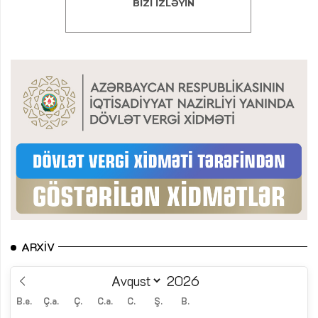
ARXIV
B.e.
Ç.a.
Ç.
C.a.
C.
Ş.
B.