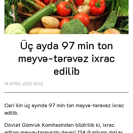
Üç ayda 97 min ton
meyvə-tərəvəz ixrac
edilib
18 APREL 2022 18:03
Cari ilin üç ayında 97 min ton meyvə-tərəvəz ixrac
edilib.
Dövlət Gömrük Komitəsindən bildirilib ki, ixrac
edilən meyvə-tərəvəzin dəyəri 124,9 milyon dollar