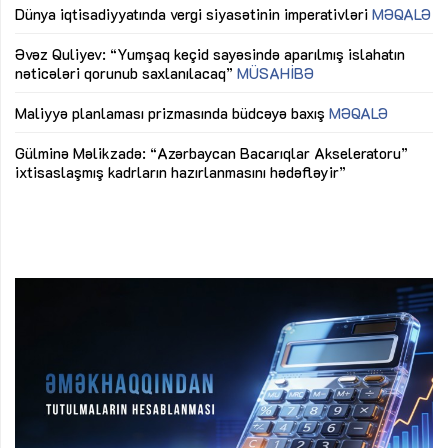
lıq
Dünya iqtisadiyyatında vergi siyasətinin imperativləri
MƏQALƏ
Ni
mü
Əvəz Quliyev: “Yumşaq keçid sayəsində aparılmış islahatın
nəticələri qorunub saxlanılacaq”
MÜSAHİBƏ
Ay
ya
M
Maliyyə planlaması prizmasında büdcəyə baxış
MƏQALƏ
Az
Gülminə Məlikzadə: “Azərbaycan Bacarıqlar Akseleratoru”
ke
ixtisaslaşmış kadrların hazırlanmasını hədəfləyir”
Ay
su