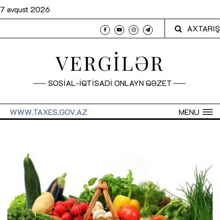
7 avqust 2026
AXTARIŞ
VERGİLƏR
SOSİAL-İQTİSADİ ONLAYN QƏZET
WWW.TAXES.GOV.AZ
MENU