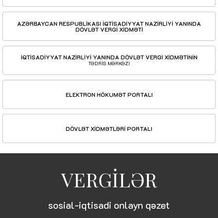
AZƏRBAYCAN RESPUBLİKASI İQTİSADİYYAT NAZİRLİYİ YANINDA
DÖVLƏT VERGİ XİDMƏTİ
İQTİSADİYYAT NAZİRLİYİ YANINDA DÖVLƏT VERGİ XİDMƏTİNİN
TƏDRİS MƏRKƏZİ
ELEKTRON HÖKUMƏT PORTALI
DÖVLƏT XİDMƏTLƏRİ PORTALI
VERGİLƏR
sosial-iqtisadi onlayn qəzet