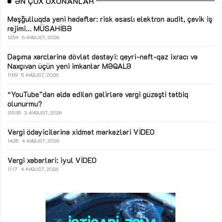
ƏN ÇOX OXUNANLAR
Məşğulluqda yeni hədəflər: risk əsaslı elektron audit, çevik iş
rejimi...
MÜSAHİBƏ
12:54
6 AVQUST, 2026
Daşıma xərclərinə dövlət dəstəyi: qeyri-neft-qaz ixracı və
Naxçıvan üçün yeni imkanlar
MƏQALƏ
11:59
5 AVQUST, 2026
“YouTube”dan əldə edilən gəlirlərə vergi güzəşti tətbiq
olunurmu?
09:35
3 AVQUST, 2026
Vergi ödəyicilərinə xidmət mərkəzləri
VİDEO
14:25
4 AVQUST, 2026
Vergi xəbərləri: iyul
VİDEO
11:17
4 AVQUST, 2026