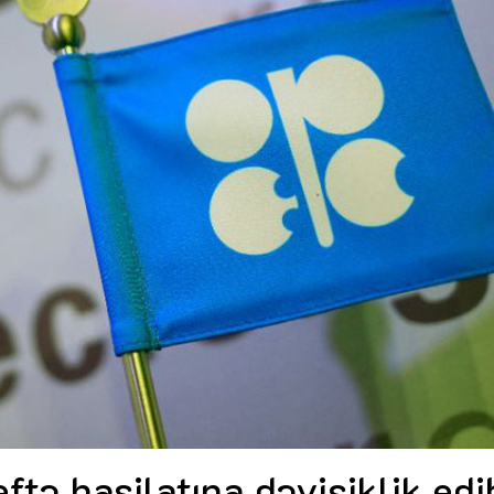
Dünya iqtisadiyyatında vergi
Nicat İmanov: "Vergi qanunv
siyasətinin imperativləri
MƏQALƏ
dəyişikliklər sahibkarlıq m
yaxşılaşdırılmasına xidmət 
MÜSAHİBƏ
Əvəz Quliyev: “Yumşaq keçid
sayəsində aparılmış islahatın nəticələri
qorunub saxlanılacaq”
MÜSAHİBƏ
Aytən Kərimova: “Məqsədi
inklüziv iş mühiti yaratmaq
öyrənən komanda formalaş
Maliyyə planlaması prizmasında
MÜSAHİBƏ
büdcəyə baxış
MƏQALƏ
Azərbaycanda dövlət-özəl 
Gülminə Məlikzadə: “Azərbaycan
çərçivəsində həyata keçirilə
Bacarıqlar Akseleratoru” ixtisaslaşmış
layihə
VİDEO
kadrların hazırlanmasını hədəfləyir”
Aydın Hüseynov: “Əsrin mü
Azərbaycanın iqtisadi suve
təmin edən əsas dayaqlard
MÜSAHİBƏ
tə hasilatına dəyişiklik edi