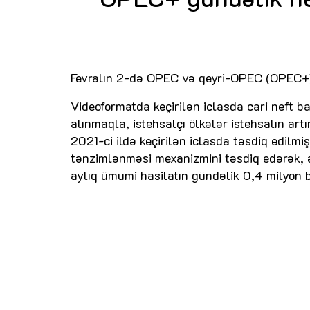
Fevralın 2-də OPEC və qeyri-OPEC (OPEC+) na
Videoformatda keçirilən iclasda cari neft b
alınmaqla, istehsalçı ölkələr istehsalın artı
2021-ci ildə keçirilən iclasda təsdiq edilmi
tənzimlənməsi mexanizmini təsdiq edərək, ə
aylıq ümumi hasilatın gündəlik 0,4 milyon ba