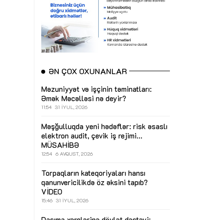
ƏN ÇOX OXUNANLAR
Məzuniyyət və işçinin təminatları:
Əmək Məcəlləsi nə deyir?
11:54
31 İYUL, 2026
Məşğulluqda yeni hədəflər: risk əsaslı
elektron audit, çevik iş rejimi...
MÜSAHİBƏ
12:54
6 AVQUST, 2026
Torpaqların kateqoriyaları hansı
qanunvericilikdə öz əksini tapıb?
VİDEO
15:46
31 İYUL, 2026
Daşıma xərclərinə dövlət dəstəyi: