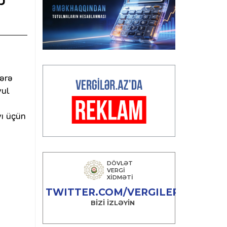
zərə
yul
yı üçün