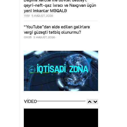
qeyri-neft-qaz ixracı və Naxçıvan üçün
yeni imkanlar
MƏQALƏ
11:59
5 AVQUST, 2026
“YouTube”dan əldə edilən gəlirlərə
vergi güzəşti tətbiq olunurmu?
09:35
3 AVQUST, 2026
VIDEO