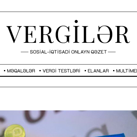
VERGİLƏR
SOSİAL-İQTİSADİ ONLAYN QƏZET
MƏQALƏLƏR
VERGI TESTLƏRI
ELANLAR
MULTIME
GBP
2,2873
RUB
2,0816
Sahibkarlıq fəaliyyəti üçün inklüziv
“Düzgün kommunikasiyanın
imkanlar yaradan vergi təşviqləri
real iş və sistemli fəaliyyə
MƏQALƏ
MÜSAHİBƏ