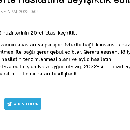
3 FEVRAL 2022 10:04
zirlərinin 25-ci iclası keçirilib.
azarının əsasları və perspektivlərilə bağlı konsensus nə
rılması ilə bağlı qərar qəbul ediblər. Qərara əsasən, 18 i
ş hasilatın tənzimlənməsi planı və aylıq hasilatın
lavə edilmiş cədvələ uyğun olaraq, 2022-ci ilin mart a
rel artırılması qərarı təsdiqlənib.