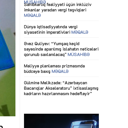
ericiliyinə
Dünya iqtisadiyyatında vergi
Nicat İmanov: "
ühitinin
siyasətinin imperativləri
MƏQALƏ
dəyişikliklər s
edir"
yaxşılaşdırılma
MÜSAHİBƏ
Əvəz Quliyev: “Yumşaq keçid
sayəsində aparılmış islahatın nəticələri
miz daha
qorunub saxlanılacaq”
MÜSAHİBƏ
Aytən Kərimov
, çevik və
inklüziv iş müh
dırmaqdır”
öyrənən komand
Maliyyə planlaması prizmasında
MÜSAHİBƏ
büdcəyə baxış
MƏQALƏ
tərəfdaşlığı
Azərbaycanda d
Gülminə Məlikzadə: “Azərbaycan
n ilk pilot
çərçivəsində hə
Bacarıqlar Akseleratoru” ixtisaslaşmış
layihə
VİDEO
kadrların hazırlanmasını hədəfləyir”
qaviləsi”
Aydın Hüseynov
renliyini
Azərbaycanın iq
andır”
təmin edən əsa
MÜSAHİBƏ
b