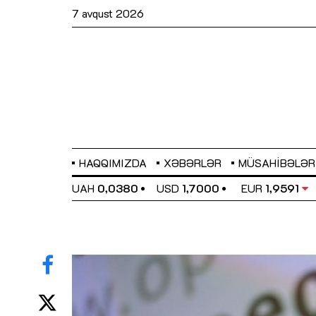
7 avqust 2026
HAQQIMIZDA
XƏBƏRLƏR
MÜSAHIBƏLƏR
EL
0,6489
UAH
0,0380
USD
1,7000
EUR
1,9591