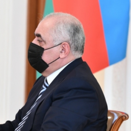
Dünya iqtisadiyyatında vergi
Nicat İmanov: "Vergi qanunv
siyasətinin imperativləri
MƏQALƏ
dəyişikliklər sahibkarlıq m
yaxşılaşdırılmasına xidmət 
MÜSAHİBƏ
Əvəz Quliyev: “Yumşaq keçid
sayəsində aparılmış islahatın nəticələri
qorunub saxlanılacaq”
MÜSAHİBƏ
Aytən Kərimova: “Məqsədi
inklüziv iş mühiti yaratmaq
öyrənən komanda formalaş
Maliyyə planlaması prizmasında
MÜSAHİBƏ
büdcəyə baxış
MƏQALƏ
Azərbaycanda dövlət-özəl 
Gülminə Məlikzadə: “Azərbaycan
çərçivəsində həyata keçirilə
Bacarıqlar Akseleratoru” ixtisaslaşmış
layihə
VİDEO
kadrların hazırlanmasını hədəfləyir”
Aydın Hüseynov: “Əsrin mü
Azərbaycanın iqtisadi suve
təmin edən əsas dayaqlard
MÜSAHİBƏ