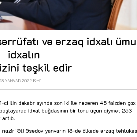
ərrüfatı və ərzaq idxalı üm
idxalın
izini təşkil edir
18 YANVAR 2022 19:41
ci ilin dekabr ayında son iki ilə nəzərən 45 faizdən çox
n başlayaraq idxal buğdasının bir tonu üçün qiymət 253
artıb.
 naziri Əli Əsədov yanvarın 18-də ölkədə ərzaq təhlükəsi