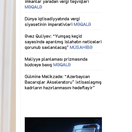
ericiliyinə
Dünya iqtisadiyyatında vergi
Nicat İmanov: "
ühitinin
siyasətinin imperativləri
MƏQALƏ
dəyişikliklər s
edir"
yaxşılaşdırılma
MÜSAHİBƏ
Əvəz Quliyev: “Yumşaq keçid
sayəsində aparılmış islahatın nəticələri
miz daha
qorunub saxlanılacaq”
MÜSAHİBƏ
Aytən Kərimov
, çevik və
inklüziv iş müh
dırmaqdır”
öyrənən komand
Maliyyə planlaması prizmasında
MÜSAHİBƏ
büdcəyə baxış
MƏQALƏ
tərəfdaşlığı
Azərbaycanda d
Gülminə Məlikzadə: “Azərbaycan
n ilk pilot
çərçivəsində hə
Bacarıqlar Akseleratoru” ixtisaslaşmış
layihə
VİDEO
kadrların hazırlanmasını hədəfləyir”
qaviləsi”
Aydın Hüseynov
renliyini
Azərbaycanın iq
andır”
təmin edən əsa
MÜSAHİBƏ