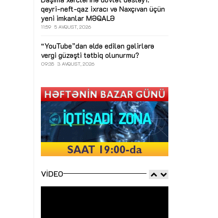
qeyri-neft-qaz ixracı və Naxçıvan üçün
yeni imkanlar
MƏQALƏ
11:59
5 AVQUST, 2026
“YouTube”dan əldə edilən gəlirlərə
vergi güzəşti tətbiq olunurmu?
09:35
3 AVQUST, 2026
VIDEO