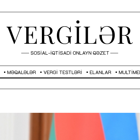
VERGİLƏR
SOSİAL-İQTİSADİ ONLAYN QƏZET
MƏQALƏLƏR
VERGI TESTLƏRI
ELANLAR
MULTIME
GBP
2,2882
RUB
2,1023
Sahibkarlıq fəaliyyəti üçün inklüziv
“Düzgün kommunikasiyanın
imkanlar yaradan vergi təşviqləri
real iş və sistemli fəaliyyə
MƏQALƏ
MÜSAHİBƏ