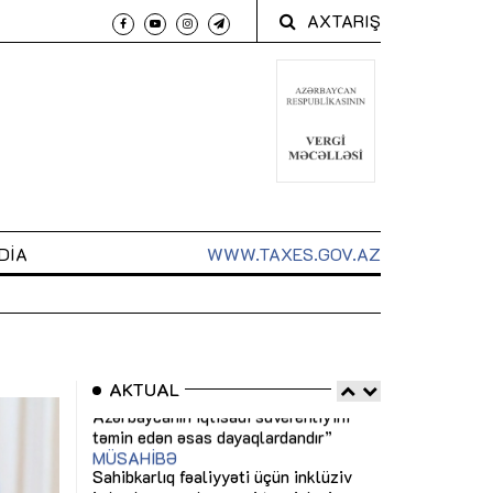
AXTARIŞ
DIA
WWW.TAXES.GOV.AZ
AKTUAL
 arxasında
Sahibkarlıq fəaliyyəti üçün inklüziv
“Düzgün kommun
t dayanır”
imkanlar yaradan vergi təşviqləri
real iş və siste
MƏQALƏ
MÜSAHİBƏ