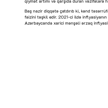
qiymət artımı və qarşıda duran vəzifələrə 
Baş nazir diqqətə çatdırıb ki, kənd təsərrüf
faizini təşkil edir. 2021-ci ildə inflyasiyan
Azərbaycanda xarici mənşəli ərzaq inflyasiy