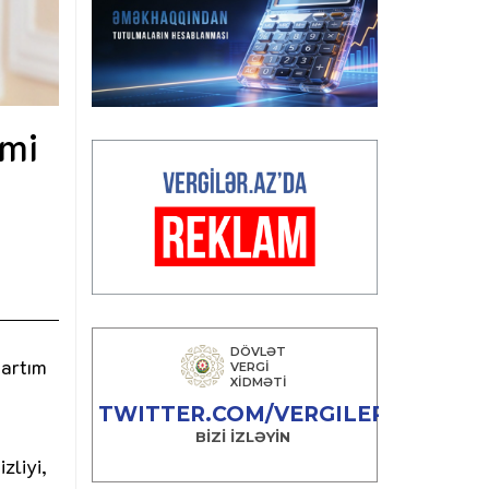
umi
 artım
zliyi,