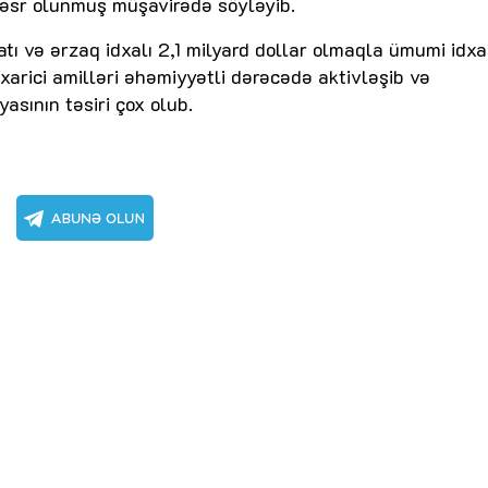
həsr olunmuş müşavirədə söyləyib.
atı və ərzaq idxalı 2,1 milyard dollar olmaqla ümumi idxa
ın xarici amilləri əhəmiyyətli dərəcədə aktivləşib və
asının təsiri çox olub.