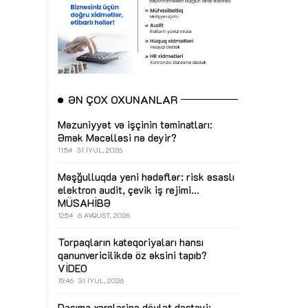
ƏN ÇOX OXUNANLAR
Məzuniyyət və işçinin təminatları:
Əmək Məcəlləsi nə deyir?
11:54
31 İYUL, 2026
Məşğulluqda yeni hədəflər: risk əsaslı
elektron audit, çevik iş rejimi...
MÜSAHİBƏ
12:54
6 AVQUST, 2026
Torpaqların kateqoriyaları hansı
qanunvericilikdə öz əksini tapıb?
VİDEO
15:46
31 İYUL, 2026
Daşıma xərclərinə dövlət dəstəyi: