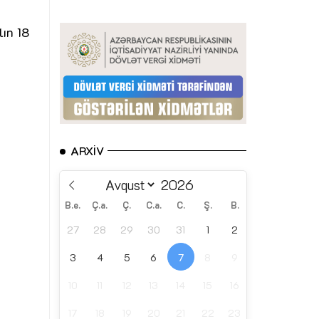
lın 18
ARXIV
B.e.
Ç.a.
Ç.
C.a.
C.
Ş.
B.
27
28
29
30
31
1
2
3
4
5
6
7
8
9
10
11
12
13
14
15
16
17
18
19
20
21
22
23