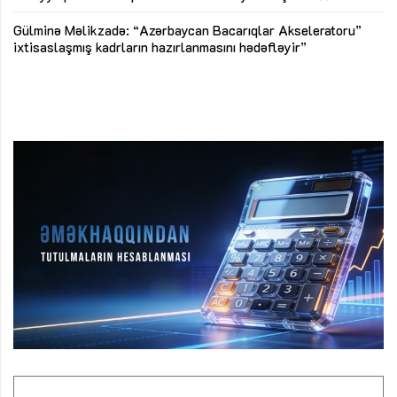
Az
Gülminə Məlikzadə: “Azərbaycan Bacarıqlar Akseleratoru”
ke
ixtisaslaşmış kadrların hazırlanmasını hədəfləyir”
Ay
su