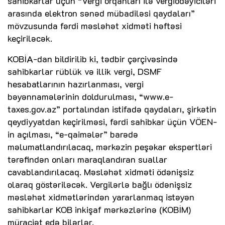
sahibkarlar üçün “Vergi orqanları ilə vergiödəyiciləri
arasında elektron sənəd mübadiləsi qaydaları”
mövzusunda fərdi məsləhət xidməti həftəsi
keçiriləcək.
KOBİA-dan bildirilib ki, tədbir çərçivəsində
sahibkarlar rüblük və illik vergi, DSMF
hesabatlarının hazırlanması, vergi
bəyənnamələrinin doldurulması, “www.e-
taxes.gov.az” portalından istifadə qaydaları, şirkətin
qeydiyyatdan keçirilməsi, fərdi sahibkar üçün VÖEN-
in açılması, “e-qaimələr” barədə
məlumatlandırılacaq, mərkəzin peşəkar ekspertləri
tərəfindən onları maraqlandıran suallar
cavablandırılacaq. Məsləhət xidməti ödənişsiz
olaraq göstəriləcək. Vergilərlə bağlı ödənişsiz
məsləhət xidmətlərindən yararlanmaq istəyən
sahibkarlar KOB inkişaf mərkəzlərinə (KOBİM)
müraciət edə bilərlər.