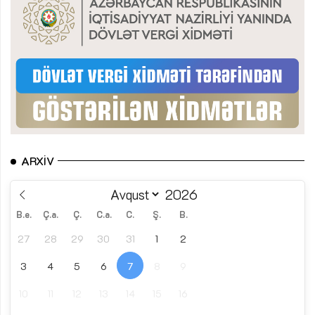
ARXIV
B.e.
Ç.a.
Ç.
C.a.
C.
Ş.
B.
27
28
29
30
31
1
2
3
4
5
6
7
8
9
10
11
12
13
14
15
16