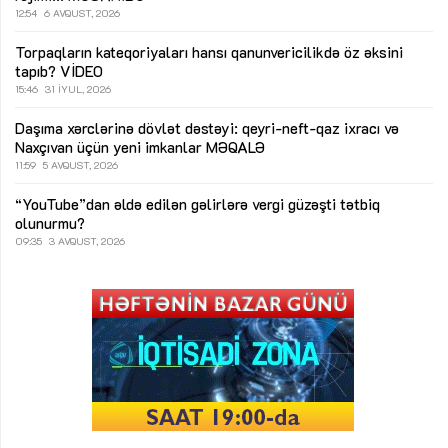
12:54
6 AVQUST, 2026
Torpaqların kateqoriyaları hansı qanunvericilikdə öz əksini
tapıb?
VİDEO
15:46
31 İYUL, 2026
Daşıma xərclərinə dövlət dəstəyi: qeyri-neft-qaz ixracı və
Naxçıvan üçün yeni imkanlar
MƏQALƏ
11:59
5 AVQUST, 2026
“YouTube”dan əldə edilən gəlirlərə vergi güzəşti tətbiq
olunurmu?
09:35
3 AVQUST, 2026