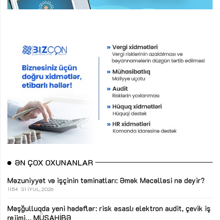
ƏN ÇOX OXUNANLAR
Məzuniyyət və işçinin təminatları: Əmək Məcəlləsi nə deyir?
11:54
31 İYUL, 2026
Məşğulluqda yeni hədəflər: risk əsaslı elektron audit, çevik iş
rejimi...
MÜSAHİBƏ