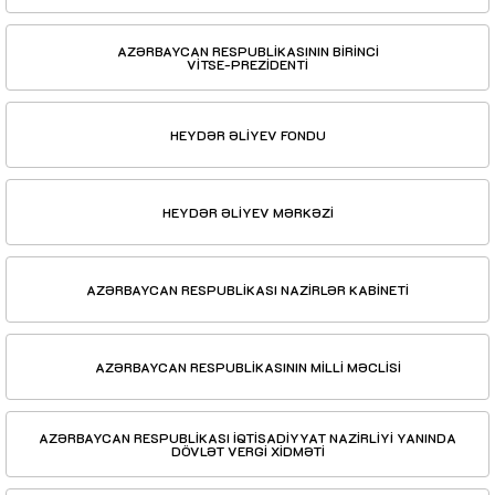
AZƏRBAYCAN RESPUBLİKASININ BİRİNCİ
VİTSE-PREZİDENTİ
HEYDƏR ƏLİYEV FONDU
HEYDƏR ƏLİYEV MƏRKƏZİ
AZƏRBAYCAN RESPUBLİKASI NAZİRLƏR KABİNETİ
AZƏRBAYCAN RESPUBLİKASININ MİLLİ MƏCLİSİ
AZƏRBAYCAN RESPUBLİKASI İQTİSADİYYAT NAZİRLİYİ YANINDA
DÖVLƏT VERGİ XİDMƏTİ