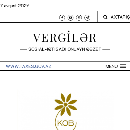
7 avqust 2026
AXTARIŞ
VERGİLƏR
SOSİAL-İQTİSADİ ONLAYN QƏZET
WWW.TAXES.GOV.AZ
MENU