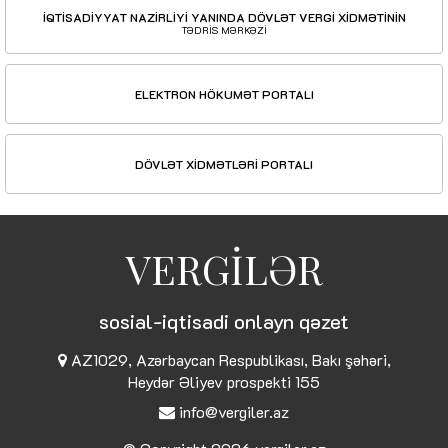
İQTİSADİYYAT NAZİRLİYİ YANINDA DÖVLƏT VERGİ XİDMƏTİNİN
TƏDRİS MƏRKƏZİ
ELEKTRON HÖKUMƏT PORTALI
DÖVLƏT XİDMƏTLƏRİ PORTALI
VERGİLƏR
sosial-iqtisadi onlayn qəzet
AZ1029, Azərbaycan Respublikası, Bakı şəhəri,
Heydər Əliyev prospekti 155
info@vergiler.az