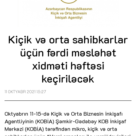
Kiçik və orta sahibkarlar
üçün fərdi məsləhət
xidməti həftəsi
keçiriləcək
11 OKTYABR 2021 15:27
Oktyabrın 11-15-də Kiçik və Orta Biznesin İnkişafı
Agentliyinin (KOBİA) Şəmkir-Gədəbəy KOB İnkişaf
Mərkəzi (KOBİA) tərəfindən mikro, kiçik və orta