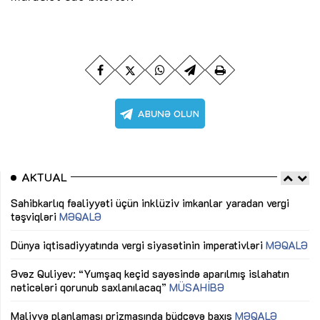
AKTUAL
Sahibkarlıq fəaliyyəti üçün inklüziv imkanlar yaradan vergi
“D
təşviqləri
MƏQALƏ
fə
lıq
Dünya iqtisadiyyatında vergi siyasətinin imperativləri
MƏQALƏ
Ni
mü
Əvəz Quliyev: “Yumşaq keçid sayəsində aparılmış islahatın
nəticələri qorunub saxlanılacaq”
MÜSAHİBƏ
Ay
ya
M
Maliyyə planlaması prizmasında büdcəyə baxış
MƏQALƏ