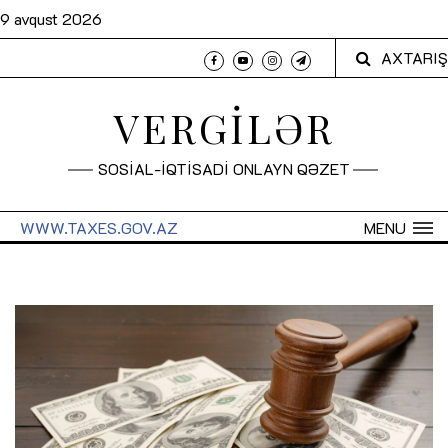
9 avqust 2026
AXTARIŞ
VERGİLƏR
SOSİAL-İQTİSADİ ONLAYN QƏZET
WWW.TAXES.GOV.AZ
MENU