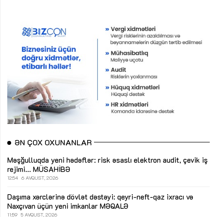
ƏN ÇOX OXUNANLAR
Məşğulluqda yeni hədəflər: risk əsaslı elektron audit, çevik iş
rejimi...
MÜSAHİBƏ
12:54
6 AVQUST, 2026
Daşıma xərclərinə dövlət dəstəyi: qeyri-neft-qaz ixracı və
Naxçıvan üçün yeni imkanlar
MƏQALƏ
11:59
5 AVQUST, 2026