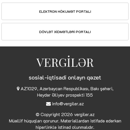
ELEKTRON HÖKUMƏT PORTALI
DÖVLƏT XİDMƏTLƏRİ PORTALI
VERGİLƏR
sosial-iqtisadi onlayn qəzet
AZ1029, Azərbaycan Respublikası, Bakı şəhəri,
Heydər Əliyev prospekti 155
info@vergiler.az
© Copyright 2026
vergiler.az
Müəllif hüquqları qorunur. Materiallardan istifadə edərkən
hiperlinklə istinad olunmalıdır.