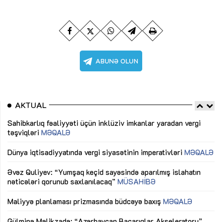
AKTUAL
Sahibkarlıq fəaliyyəti üçün inklüziv imkanlar yaradan vergi
“D
təşviqləri
MƏQALƏ
fə
lıq
Dünya iqtisadiyyatında vergi siyasətinin imperativləri
MƏQALƏ
Ni
mü
Əvəz Quliyev: “Yumşaq keçid sayəsində aparılmış islahatın
nəticələri qorunub saxlanılacaq”
MÜSAHİBƏ
Ay
ya
M
Maliyyə planlaması prizmasında büdcəyə baxış
MƏQALƏ
Az
Gülminə Məlikzadə: “Azərbaycan Bacarıqlar Akseleratoru”