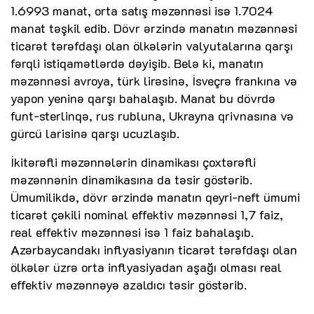
1.6993 manat, orta satış məzənnəsi isə 1.7024
manat təşkil edib. Dövr ərzində manatın məzənnəsi
ticarət tərəfdaşı olan ölkələrin valyutalarına qarşı
fərqli istiqamətlərdə dəyişib. Belə ki, manatın
məzənnəsi avroya, türk lirəsinə, İsveçrə frankına və
yapon yeninə qarşı bahalaşıb. Manat bu dövrdə
funt-sterlinqə, rus rubluna, Ukrayna qrivnasına və
gürcü larisinə qarşı ucuzlaşıb.
İkitərəfli məzənnələrin dinamikası çoxtərəfli
məzənnənin dinamikasına da təsir göstərib.
Ümumilikdə, dövr ərzində manatın qeyri-neft ümumi
ticarət çəkili nominal effektiv məzənnəsi 1,7 faiz,
real effektiv məzənnəsi isə 1 faiz bahalaşıb.
Azərbaycandakı inflyasiyanın ticarət tərəfdaşı olan
ölkələr üzrə orta inflyasiyadan aşağı olması real
effektiv məzənnəyə azaldıcı təsir göstərib.