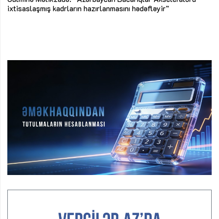
ke
ixtisaslaşmış kadrların hazırlanmasını hədəfləyir”
Ay
su