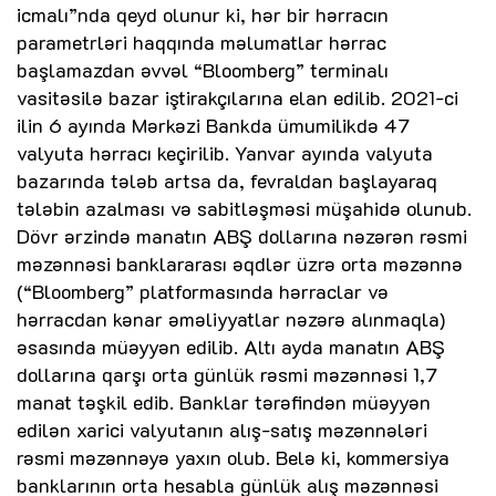
icmalı”nda qeyd olunur ki, hər bir hərracın
parametrləri haqqında məlumatlar hərrac
başlamazdan əvvəl “Bloomberg” terminalı
vasitəsilə bazar iştirakçılarına elan edilib. 2021-ci
ilin 6 ayında Mərkəzi Bankda ümumilikdə 47
valyuta hərracı keçirilib. Yanvar ayında valyuta
bazarında tələb artsa da, fevraldan başlayaraq
tələbin azalması və sabitləşməsi müşahidə olunub.
Dövr ərzində manatın ABŞ dollarına nəzərən rəsmi
məzənnəsi banklararası əqdlər üzrə orta məzənnə
(“Bloomberg” platformasında hərraclar və
hərracdan kənar əməliyyatlar nəzərə alınmaqla)
əsasında müəyyən edilib. Altı ayda manatın ABŞ
dollarına qarşı orta günlük rəsmi məzənnəsi 1,7
manat təşkil edib. Banklar tərəfindən müəyyən
edilən xarici valyutanın alış-satış məzənnələri
rəsmi məzənnəyə yaxın olub. Belə ki, kommersiya
banklarının orta hesabla günlük alış məzənnəsi