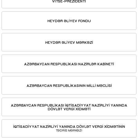
VİTSE-PREZİDENTİ
HEYDƏR ƏLİYEV FONDU
HEYDƏR ƏLİYEV MƏRKƏZİ
AZƏRBAYCAN RESPUBLİKASI NAZİRLƏR KABİNETİ
AZƏRBAYCAN RESPUBLİKASININ MİLLİ MƏCLİSİ
AZƏRBAYCAN RESPUBLİKASI İQTİSADİYYAT NAZİRLİYİ YANINDA
DÖVLƏT VERGİ XİDMƏTİ
İQTİSADİYYAT NAZİRLİYİ YANINDA DÖVLƏT VERGİ XİDMƏTİNİN
TƏDRİS MƏRKƏZİ