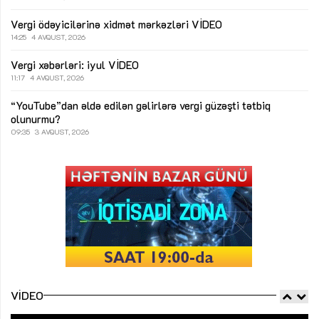
Vergi ödəyicilərinə xidmət mərkəzləri
VİDEO
14:25
4 AVQUST, 2026
Vergi xəbərləri: iyul
VİDEO
11:17
4 AVQUST, 2026
“YouTube”dan əldə edilən gəlirlərə vergi güzəşti tətbiq
olunurmu?
09:35
3 AVQUST, 2026
VIDEO