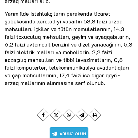
ərzaq malları alıb.
Yarım ildə istehlakçıların pərakəndə ticarət
şəbəkəsində xərclədiyi vəsaitin 53,8 faizi ərzaq
məhsulları, içkilər və tütün məmulatlarının, 14,3
faizi toxuculuq məhsulları, geyim və ayaqqabıların,
6,2 faizi avtomobil benzini və dizel yanacağının, 5,3
faizi elektrik malları və mebellərin, 2,2 faizi
əczaçılıq məhsulları və tibbi ləvazimatların, 0,8
faizi kompüterlər, telekommunikasiya avadanlıqları
və çap məhsullarının, 17,4 faizi isə digər qeyri-
ərzaq mallarının alınmasına sərf olunub.