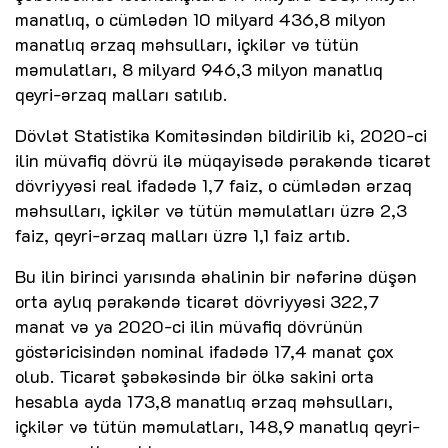
manatlıq, o cümlədən 10 milyard 436,8 milyon
manatlıq ərzaq məhsulları, içkilər və tütün
məmulatları, 8 milyard 946,3 milyon manatlıq
qeyri-ərzaq malları satılıb.
Dövlət Statistika Komitəsindən bildirilib ki, 2020-ci
ilin müvafiq dövrü ilə müqayisədə pərakəndə ticarət
dövriyyəsi real ifadədə 1,7 faiz, o cümlədən ərzaq
məhsulları, içkilər və tütün məmulatları üzrə 2,3
faiz, qeyri-ərzaq malları üzrə 1,1 faiz artıb.
Bu ilin birinci yarısında əhalinin bir nəfərinə düşən
orta aylıq pərakəndə ticarət dövriyyəsi 322,7
manat və ya 2020-ci ilin müvafiq dövrünün
göstəricisindən nominal ifadədə 17,4 manat çox
olub. Ticarət şəbəkəsində bir ölkə sakini orta
hesabla ayda 173,8 manatlıq ərzaq məhsulları,
içkilər və tütün məmulatları, 148,9 manatlıq qeyri-