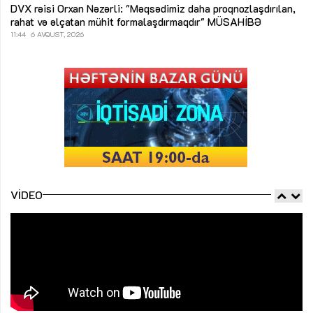
DVX rəisi Orxan Nəzərli: "Məqsədimiz daha proqnozlaşdırılan,
rahat və əlçatan mühit formalaşdırmaqdır"
MÜSAHİBƏ
11:44
6 AVQUST, 2026
VIDEO