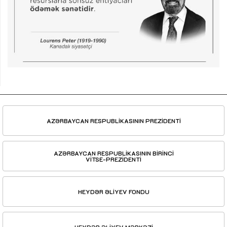
AZƏRBAYCAN RESPUBLİKASININ PREZİDENTİ
AZƏRBAYCAN RESPUBLİKASININ BİRİNCİ
VİTSE-PREZİDENTİ
HEYDƏR ƏLİYEV FONDU
HEYDƏR ƏLİYEV MƏRKƏZİ