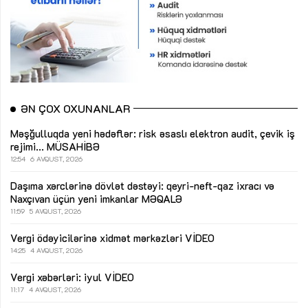
ƏN ÇOX OXUNANLAR
Məşğulluqda yeni hədəflər: risk əsaslı elektron audit, çevik iş
rejimi...
MÜSAHİBƏ
12:54
6 AVQUST, 2026
Daşıma xərclərinə dövlət dəstəyi: qeyri-neft-qaz ixracı və
Naxçıvan üçün yeni imkanlar
MƏQALƏ
11:59
5 AVQUST, 2026
Vergi ödəyicilərinə xidmət mərkəzləri
VİDEO
14:25
4 AVQUST, 2026
Vergi xəbərləri: iyul
VİDEO
11:17
4 AVQUST, 2026