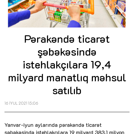
Pərakəndə ticarət
şəbəkəsində
istehlakçılara 19,4
milyard manatlıq məhsul
satılıb
16 İYUL 2021 15:06
Yanvar-iyun aylarında pərakəndə ticarət
şəbəkəsində istehlakçılara 19 milyard 383,1 milyon