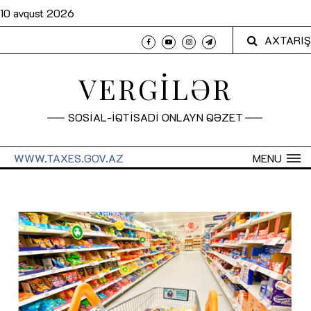
10 avqust 2026
AXTARIŞ
VERGİLƏR
SOSİAL-İQTİSADİ ONLAYN QƏZET
WWW.TAXES.GOV.AZ
MENU