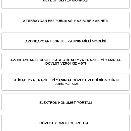
AZƏRBAYCAN RESPUBLİKASI NAZİRLƏR KABİNETİ
AZƏRBAYCAN RESPUBLİKASININ MİLLİ MƏCLİSİ
AZƏRBAYCAN RESPUBLİKASI İQTİSADİYYAT NAZİRLİYİ YANINDA
DÖVLƏT VERGİ XİDMƏTİ
İQTİSADİYYAT NAZİRLİYİ YANINDA DÖVLƏT VERGİ XİDMƏTİNİN
TƏDRİS MƏRKƏZİ
ELEKTRON HÖKUMƏT PORTALI
DÖVLƏT XİDMƏTLƏRİ PORTALI