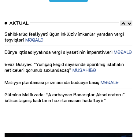
AKTUAL
Sahibkarlıq fəaliyyəti üçün inklüziv imkanlar yaradan vergi
“D
təşviqləri
MƏQALƏ
fə
lıq
Dünya iqtisadiyyatında vergi siyasətinin imperativləri
MƏQALƏ
Ni
mü
Əvəz Quliyev: “Yumşaq keçid sayəsində aparılmış islahatın
nəticələri qorunub saxlanılacaq”
MÜSAHİBƏ
Ay
ya
M
Maliyyə planlaması prizmasında büdcəyə baxış
MƏQALƏ
Az
Gülminə Məlikzadə: “Azərbaycan Bacarıqlar Akseleratoru”
ke
ixtisaslaşmış kadrların hazırlanmasını hədəfləyir”
Ay
su