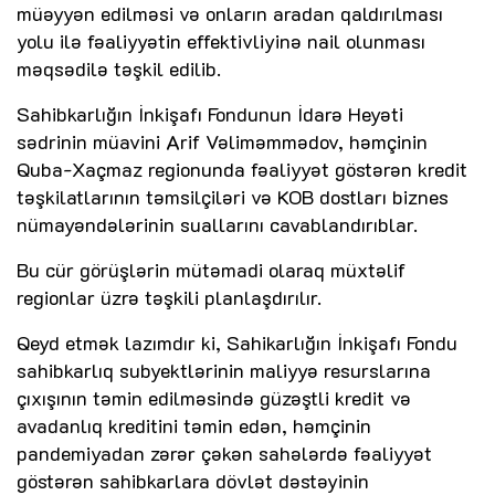
müəyyən edilməsi və onların aradan qaldırılması
yolu ilə fəaliyyətin effektivliyinə nail olunması
məqsədilə təşkil edilib.
Sahibkarlığın İnkişafı Fondunun İdarə Heyəti
sədrinin müavini Arif Vəliməmmədov, həmçinin
Quba-Xaçmaz regionunda fəaliyyət göstərən kredit
təşkilatlarının təmsilçiləri və KOB dostları biznes
nümayəndələrinin suallarını cavablandırıblar.
Bu cür görüşlərin mütəmadi olaraq müxtəlif
regionlar üzrə təşkili planlaşdırılır.
Qeyd etmək lazımdır ki, Sahikarlığın İnkişafı Fondu
sahibkarlıq subyektlərinin maliyyə resurslarına
çıxışının təmin edilməsində güzəştli kredit və
avadanlıq kreditini təmin edən, həmçinin
pandemiyadan zərər çəkən sahələrdə fəaliyyət
göstərən sahibkarlara dövlət dəstəyinin