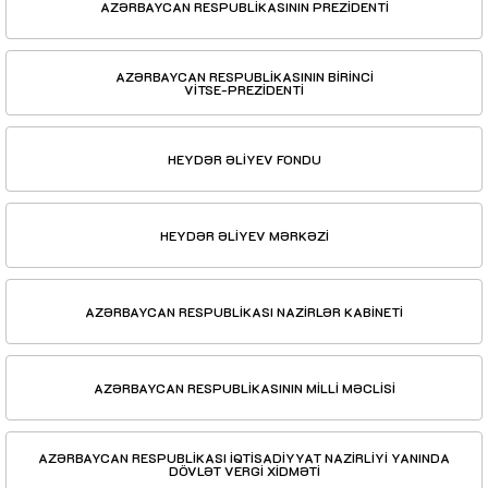
AZƏRBAYCAN RESPUBLİKASININ PREZİDENTİ
AZƏRBAYCAN RESPUBLİKASININ BİRİNCİ
VİTSE-PREZİDENTİ
HEYDƏR ƏLİYEV FONDU
HEYDƏR ƏLİYEV MƏRKƏZİ
AZƏRBAYCAN RESPUBLİKASI NAZİRLƏR KABİNETİ
AZƏRBAYCAN RESPUBLİKASININ MİLLİ MƏCLİSİ
AZƏRBAYCAN RESPUBLİKASI İQTİSADİYYAT NAZİRLİYİ YANINDA
DÖVLƏT VERGİ XİDMƏTİ