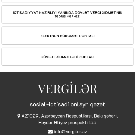
İQTİSADİYYAT NAZİRLİYİ YANINDA DÖVLƏT VERGİ XİDMƏTİNİN
TƏDRİS MƏRKƏZİ
ELEKTRON HÖKUMƏT PORTALI
DÖVLƏT XİDMƏTLƏRİ PORTALI
VERGİLƏR
sosial-iqtisadi onlayn qəzet
AZ1029, Azərbaycan Respublikası, Bakı şəhəri,
Heydər Əliyev prospekti 155
info@vergiler.az