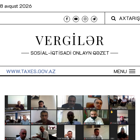
8 avqust 2026
AXTARIŞ
VERGİLƏR
SOSİAL-İQTİSADİ ONLAYN QƏZET
WWW.TAXES.GOV.AZ
MENU