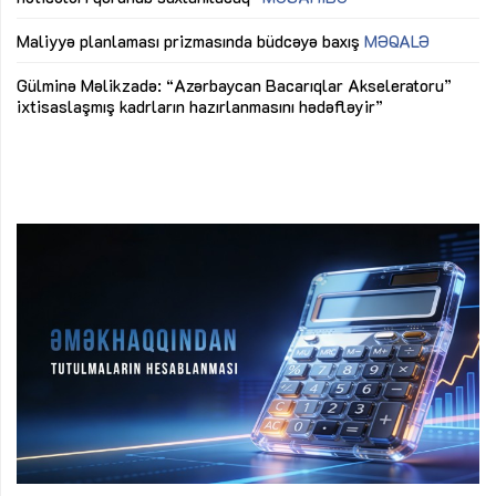
ya
M
Maliyyə planlaması prizmasında büdcəyə baxış
MƏQALƏ
Az
Gülminə Məlikzadə: “Azərbaycan Bacarıqlar Akseleratoru”
ke
ixtisaslaşmış kadrların hazırlanmasını hədəfləyir”
Ay
su