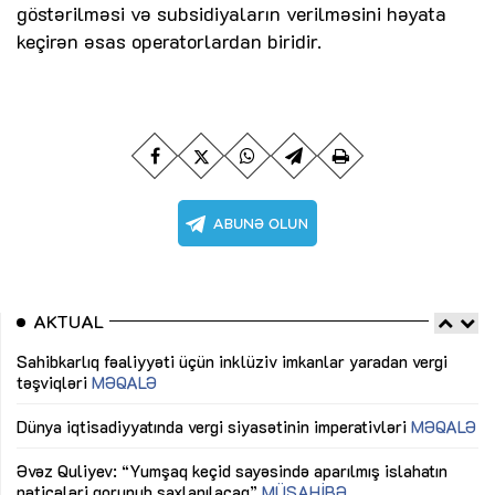
göstərilməsi və subsidiyaların verilməsini həyata
keçirən əsas operatorlardan biridir.
AKTUAL
Sahibkarlıq fəaliyyəti üçün inklüziv imkanlar yaradan vergi
“D
təşviqləri
MƏQALƏ
fə
lıq
Dünya iqtisadiyyatında vergi siyasətinin imperativləri
MƏQALƏ
Ni
mü
Əvəz Quliyev: “Yumşaq keçid sayəsində aparılmış islahatın
nəticələri qorunub saxlanılacaq”
MÜSAHİBƏ
Ay