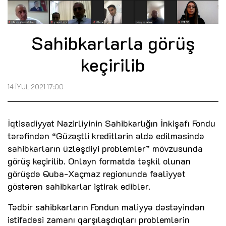
Sahibkarlarla görüş
keçirilib
14 İYUL 2021 17:00
İqtisadiyyat Nazirliyinin Sahibkarlığın İnkişafı Fondu
tərəfindən “Güzəştli kreditlərin əldə edilməsində
sahibkarların üzləşdiyi problemlər” mövzusunda
görüş keçirilib. Onlayn formatda təşkil olunan
görüşdə Quba-Xaçmaz regionunda fəaliyyət
göstərən sahibkarlar iştirak ediblər.
Tədbir sahibkarların Fondun maliyyə dəstəyindən
istifadəsi zamanı qarşılaşdıqları problemlərin