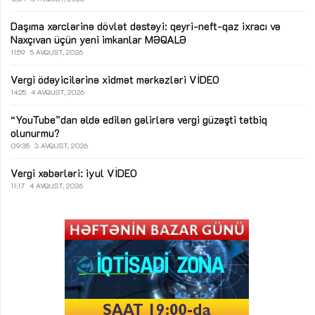
Daşıma xərclərinə dövlət dəstəyi: qeyri-neft-qaz ixracı və
Naxçıvan üçün yeni imkanlar
MƏQALƏ
11:59
5 AVQUST, 2026
Vergi ödəyicilərinə xidmət mərkəzləri
VİDEO
14:25
4 AVQUST, 2026
“YouTube”dan əldə edilən gəlirlərə vergi güzəşti tətbiq
olunurmu?
09:35
3 AVQUST, 2026
Vergi xəbərləri: iyul
VİDEO
11:17
4 AVQUST, 2026