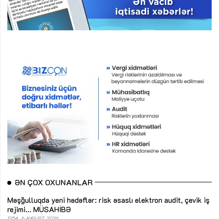
ƏN ÇOX OXUNANLAR
Məşğulluqda yeni hədəflər: risk əsaslı elektron audit, çevik iş
rejimi...
MÜSAHİBƏ
12:54
6 AVQUST, 2026