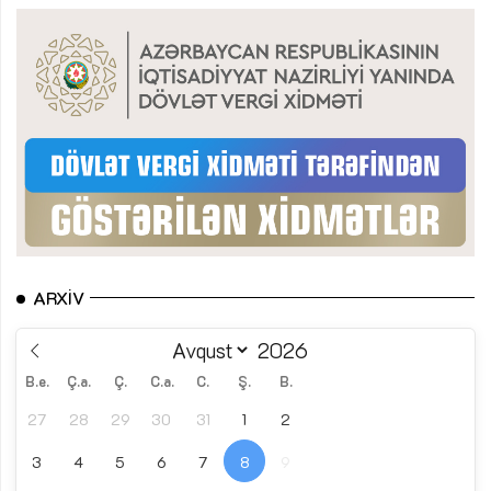
ARXIV
B.e.
Ç.a.
Ç.
C.a.
C.
Ş.
B.
27
28
29
30
31
1
2
3
4
5
6
7
8
9