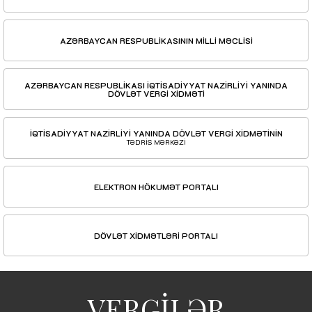
AZƏRBAYCAN RESPUBLİKASININ MİLLİ MƏCLİSİ
AZƏRBAYCAN RESPUBLİKASI İQTİSADİYYAT NAZİRLİYİ YANINDA
DÖVLƏT VERGİ XİDMƏTİ
İQTİSADİYYAT NAZİRLİYİ YANINDA DÖVLƏT VERGİ XİDMƏTİNİN
TƏDRİS MƏRKƏZİ
ELEKTRON HÖKUMƏT PORTALI
DÖVLƏT XİDMƏTLƏRİ PORTALI
VERGİLƏR