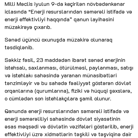
Milli Məclis iyulun 9-da keçirilən növbədənkənar
iclasında “Enerji resurslarından səmərəli istifadə və
enerji effektivliyi haqqında” qanun layihəsini
müzakirəyə çıxarıb.
Sənəd üçüncü oxunuşda müzakirə olunaraq
təsdiqlənib.
Səkkiz fəsil, 23 maddədən ibarət sənəd enerjinin
istehsalı, saxlanması, ötürülməsi, paylanması, satışı
və istehlakı sahəsində yaranan münasibətləri
tənzimləyir və bu sahədə fəaliyyət göstərən dövlət
orqanlarına (qurumlarına), fiziki və hüquqi şəxslərə,
o cümlədən son istehlakçılara şamil olunur.
Qanunda enerji resurslarından səmərəli istifadə və
enerji səmərəliliyi sahəsində dövlət siyasətinin
əsas məqsədi və dövlətin vəzifələri göstərilib, enerji
effektivliyi üzrə xidmətlərin təşkili və təşviqinə dair