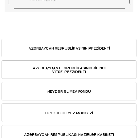
AZƏRBAYCAN RESPUBLİKASININ PREZİDENTİ
AZƏRBAYCAN RESPUBLİKASININ BİRİNCİ
VİTSE-PREZİDENTİ
HEYDƏR ƏLİYEV FONDU
HEYDƏR ƏLİYEV MƏRKƏZİ
AZƏRBAYCAN RESPUBLİKASI NAZİRLƏR KABİNETİ