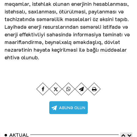
məqamlar, istehlak olunan enerjinin hesablanması,
istehsalı, saxlanması, ötürülməsi, paylanması və
təchizatında səmərəlilik məsələləri öz əksini tapıb.
Layihədə enerji resurslarından səmərəli istifadə və
enerji effektivliyi sahəsində informasiya təminatı və
maarifləndirmə, beynəlxalq əməkdaşlıq, dövlət
nəzarətinin həyata keçirilməsi ilə bağlı müddəalar
ehtiva olunub.
AKTUAL