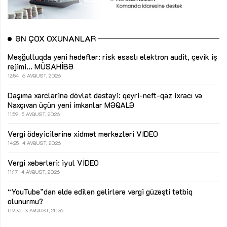
ƏN ÇOX OXUNANLAR
Məşğulluqda yeni hədəflər: risk əsaslı elektron audit, çevik iş
rejimi...
MÜSAHİBƏ
12:54
6 AVQUST, 2026
Daşıma xərclərinə dövlət dəstəyi: qeyri-neft-qaz ixracı və
Naxçıvan üçün yeni imkanlar
MƏQALƏ
11:59
5 AVQUST, 2026
Vergi ödəyicilərinə xidmət mərkəzləri
VİDEO
14:25
4 AVQUST, 2026
Vergi xəbərləri: iyul
VİDEO
11:17
4 AVQUST, 2026
“YouTube”dan əldə edilən gəlirlərə vergi güzəşti tətbiq
olunurmu?
09:35
3 AVQUST, 2026