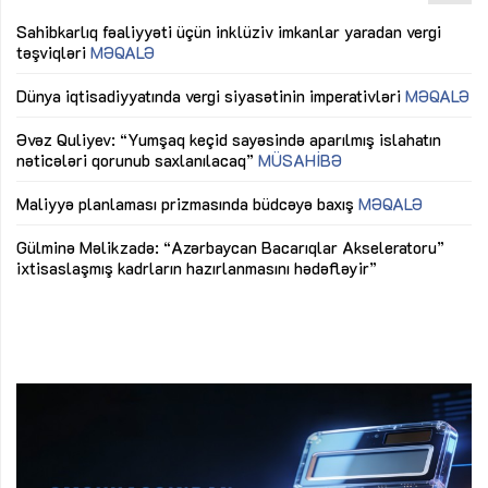
Sahibkarlıq fəaliyyəti üçün inklüziv imkanlar yaradan vergi
“D
təşviqləri
MƏQALƏ
fə
lıq
Dünya iqtisadiyyatında vergi siyasətinin imperativləri
MƏQALƏ
Ni
mü
Əvəz Quliyev: “Yumşaq keçid sayəsində aparılmış islahatın
nəticələri qorunub saxlanılacaq”
MÜSAHİBƏ
Ay
ya
M
Maliyyə planlaması prizmasında büdcəyə baxış
MƏQALƏ
Az
Gülminə Məlikzadə: “Azərbaycan Bacarıqlar Akseleratoru”
ke
ixtisaslaşmış kadrların hazırlanmasını hədəfləyir”
Ay
su