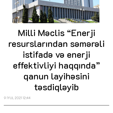
Milli Məclis “Enerji
resurslarından səmərəli
istifadə və enerji
effektivliyi haqqında”
qanun layihəsini
təsdiqləyib
9 İYUL 2021 12:44