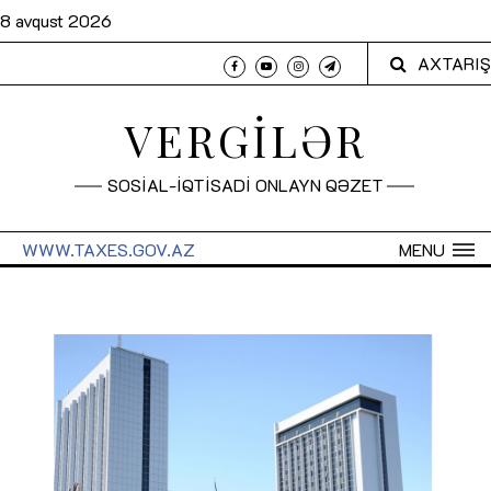
8 avqust 2026
AXTARIŞ
VERGİLƏR
SOSİAL-İQTİSADİ ONLAYN QƏZET
WWW.TAXES.GOV.AZ
MENU