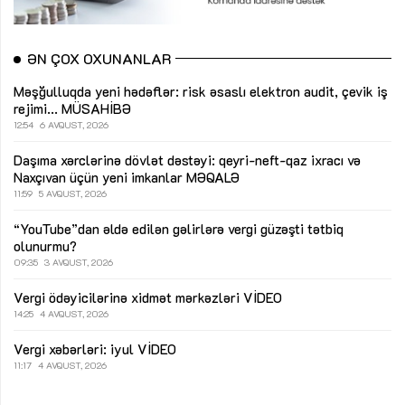
ƏN ÇOX OXUNANLAR
Məşğulluqda yeni hədəflər: risk əsaslı elektron audit, çevik iş
rejimi...
MÜSAHİBƏ
12:54
6 AVQUST, 2026
Daşıma xərclərinə dövlət dəstəyi: qeyri-neft-qaz ixracı və
Naxçıvan üçün yeni imkanlar
MƏQALƏ
11:59
5 AVQUST, 2026
“YouTube”dan əldə edilən gəlirlərə vergi güzəşti tətbiq
olunurmu?
09:35
3 AVQUST, 2026
Vergi ödəyicilərinə xidmət mərkəzləri
VİDEO
14:25
4 AVQUST, 2026
Vergi xəbərləri: iyul
VİDEO
11:17
4 AVQUST, 2026