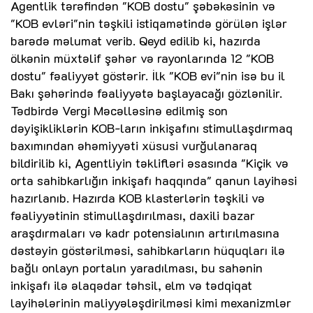
Agentlik tərəfindən "KOB dostu" şəbəkəsinin və
"KOB evləri"nin təşkili istiqamətində görülən işlər
barədə məlumat verib. Qeyd edilib ki, hazırda
ölkənin müxtəlif şəhər və rayonlarında 12 "KOB
dostu" fəaliyyət göstərir. İlk "KOB evi"nin isə bu il
Bakı şəhərində fəaliyyətə başlayacağı gözlənilir.
Tədbirdə Vergi Məcəlləsinə edilmiş son
dəyişikliklərin KOB-ların inkişafını stimullaşdırmaq
baxımından əhəmiyyəti xüsusi vurğulanaraq
bildirilib ki, Agentliyin təklifləri əsasında "Kiçik və
orta sahibkarlığın inkişafı haqqında" qanun layihəsi
hazırlanıb. Hazırda KOB klasterlərin təşkili və
fəaliyyətinin stimullaşdırılması, daxili bazar
araşdırmaları və kadr potensialının artırılmasına
dəstəyin göstərilməsi, sahibkarların hüquqları ilə
bağlı onlayn portalın yaradılması, bu sahənin
inkişafı ilə əlaqədar təhsil, elm və tədqiqat
layihələrinin maliyyələşdirilməsi kimi mexanizmlər