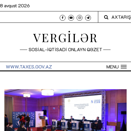
8 avqust 2026
AXTARIŞ
VERGİLƏR
SOSİAL-İQTİSADİ ONLAYN QƏZET
WWW.TAXES.GOV.AZ
MENU