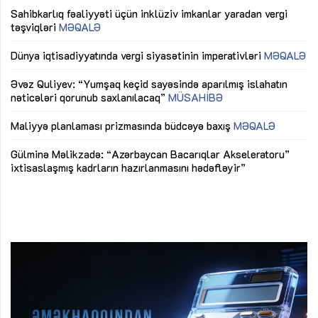
Sahibkarlıq fəaliyyəti üçün inklüziv imkanlar yaradan vergi
“D
təşviqləri
MƏQALƏ
fə
lıq
Dünya iqtisadiyyatında vergi siyasətinin imperativləri
MƏQALƏ
Ni
mü
Əvəz Quliyev: “Yumşaq keçid sayəsində aparılmış islahatın
nəticələri qorunub saxlanılacaq”
MÜSAHİBƏ
Ay
ya
M
Maliyyə planlaması prizmasında büdcəyə baxış
MƏQALƏ
Az
Gülminə Məlikzadə: “Azərbaycan Bacarıqlar Akseleratoru”
ke
ixtisaslaşmış kadrların hazırlanmasını hədəfləyir”
Ay
su