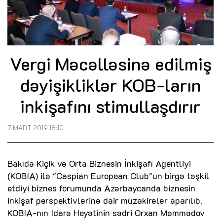
Vergi Məcəlləsinə edilmiş
dəyişikliklər KOB-ların
inkişafını stimullaşdırır
7 MART 2019 18:10
Bakıda Kiçik və Orta Biznesin İnkişafı Agentliyi
(KOBİA) ilə "Caspian European Club"un birgə təşkil
etdiyi biznes forumunda Azərbaycanda biznesin
inkişaf perspektivlərinə dair müzakirələr aparılıb.
KOBİA-nın İdarə Heyətinin sədri Orxan Məmmədov