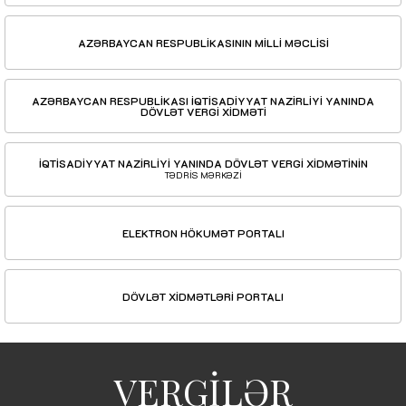
AZƏRBAYCAN RESPUBLİKASININ MİLLİ MƏCLİSİ
AZƏRBAYCAN RESPUBLİKASI İQTİSADİYYAT NAZİRLİYİ YANINDA
DÖVLƏT VERGİ XİDMƏTİ
İQTİSADİYYAT NAZİRLİYİ YANINDA DÖVLƏT VERGİ XİDMƏTİNİN
TƏDRİS MƏRKƏZİ
ELEKTRON HÖKUMƏT PORTALI
DÖVLƏT XİDMƏTLƏRİ PORTALI
VERGİLƏR