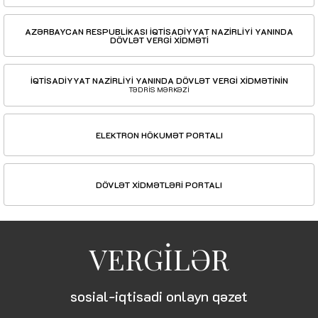
AZƏRBAYCAN RESPUBLİKASI İQTİSADİYYAT NAZİRLİYİ YANINDA
DÖVLƏT VERGİ XİDMƏTİ
İQTİSADİYYAT NAZİRLİYİ YANINDA DÖVLƏT VERGİ XİDMƏTİNİN
TƏDRİS MƏRKƏZİ
ELEKTRON HÖKUMƏT PORTALI
DÖVLƏT XİDMƏTLƏRİ PORTALI
VERGİLƏR
sosial-iqtisadi onlayn qəzet