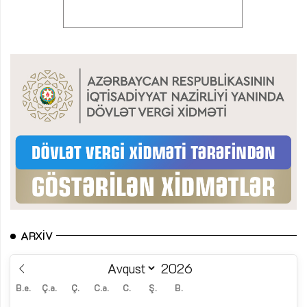
ARXIV
B.e.
Ç.a.
Ç.
C.a.
C.
Ş.
B.