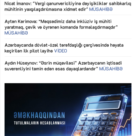
LƏ
Nicat İmanov: "Vergi qanunvericiliyinə dəyişikliklər sahibkarlıq
Dü
mühitinin yaxşılaşdırılmasına xidmət edir"
MÜSAHİBƏ
Əv
Aytən Kərimova: “Məqsədimiz daha inklüziv iş mühiti
nə
yaratmaq, çevik və öyrənən komanda formalaşdırmaqdır”
MÜSAHİBƏ
Ma
Azərbaycanda dövlət-özəl tərəfdaşlığı çərçivəsində həyata
Gü
keçirilən ilk pilot layihə
VİDEO
ix
Aydın Hüseynov: “Əsrin müqaviləsi” Azərbaycanın iqtisadi
suverenliyini təmin edən əsas dayaqlardandır”
MÜSAHİBƏ