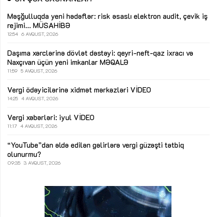
Məşğulluqda yeni hədəflər: risk əsaslı elektron audit, çevik iş
rejimi...
MÜSAHİBƏ
12:54
6 AVQUST, 2026
Daşıma xərclərinə dövlət dəstəyi: qeyri-neft-qaz ixracı və
Naxçıvan üçün yeni imkanlar
MƏQALƏ
11:59
5 AVQUST, 2026
Vergi ödəyicilərinə xidmət mərkəzləri
VİDEO
14:25
4 AVQUST, 2026
Vergi xəbərləri: iyul
VİDEO
11:17
4 AVQUST, 2026
“YouTube”dan əldə edilən gəlirlərə vergi güzəşti tətbiq
olunurmu?
09:35
3 AVQUST, 2026