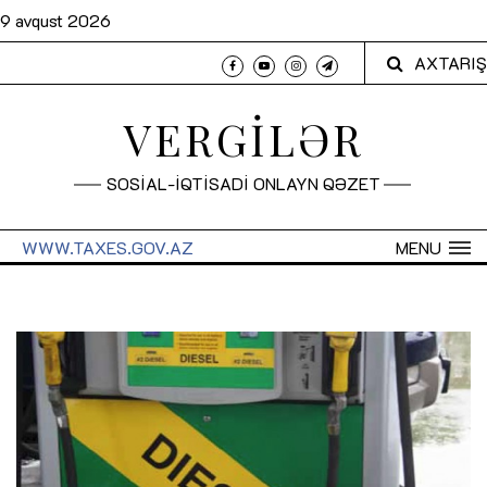
9 avqust 2026
AXTARIŞ
VERGİLƏR
SOSİAL-İQTİSADİ ONLAYN QƏZET
WWW.TAXES.GOV.AZ
MENU