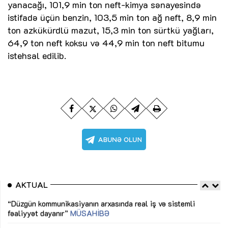
yanacağı, 101,9 min ton neft-kimya sənayesində
istifadə üçün benzin, 103,5 min ton ağ neft, 8,9 min
ton azkükürdlü mazut, 15,3 min ton sürtkü yağları,
64,9 ton neft koksu və 44,9 min ton neft bitumu
istehsal edilib.
AKTUAL
“Düzgün kommunikasiyanın arxasında real iş və sistemli
Sa
fəaliyyət dayanır”
MÜSAHİBƏ
tə