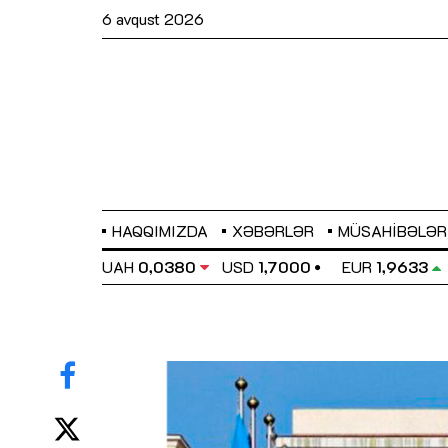
6 avqust 2026
HAQQIMIZDA
XƏBƏRLƏR
MÜSAHIBƏLƏR
EL
0,6486
UAH
0,0380
USD
1,7000
EUR
1,9633