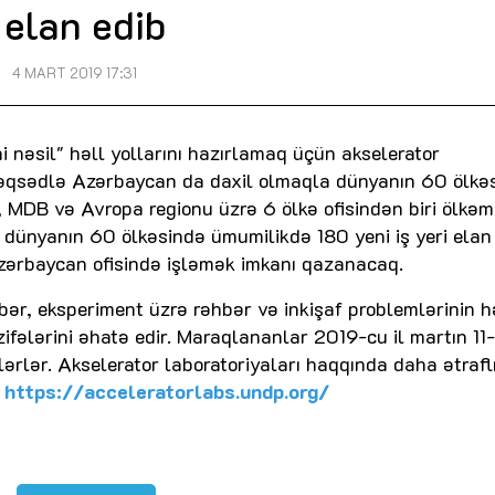
elan edib
4 MART 2019 17:31
 nəsil" həll yollarını hazırlamaq üçün akselerator
 məqsədlə Azərbaycan da daxil olmaqla dünyanın 60 ölkə
lə, MDB və Avropa regionu üzrə 6 ölkə ofisindən biri ölkəm
dünyanın 60 ölkəsində ümumilikdə 180 yeni iş yeri elan 
zərbaycan ofisində işləmək imkanı qazanacaq.
r, eksperiment üzrə rəhbər və inkişaf problemlərinin hə
zifələrini əhatə edir. Maraqlananlar 2019-cu il martın 11
ərlər. Akselerator laboratoriyaları haqqında daha ətrafl
:
https://acceleratorlabs.undp.org/