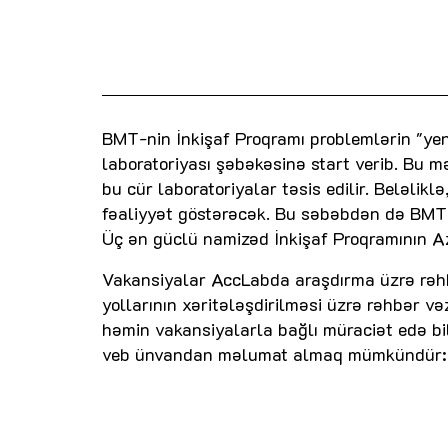
BMT-nin İnkişaf Proqramı problemlərin "yeni
laboratoriyası şəbəkəsinə start verib. Bu
bu cür laboratoriyalar təsis edilir. Beləlik
fəaliyyət göstərəcək. Bu səbəbdən də BMT 
Üç ən güclü namizəd İnkişaf Proqramının A
Vakansiyalar AccLabda araşdırma üzrə rəhbə
yollarının xəritələşdirilməsi üzrə rəhbər və
həmin vakansiyalarla bağlı müraciət edə bil
veb ünvandan məlumat almaq mümkündür