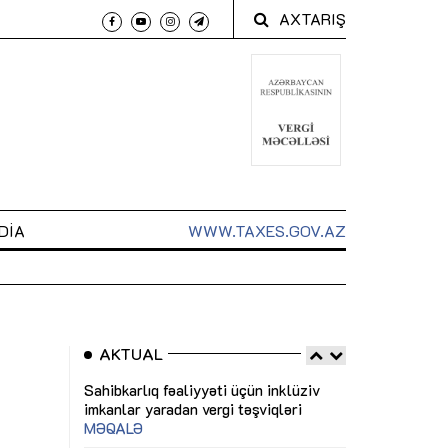
AXTARIŞ
DIA
WWW.TAXES.GOV.AZ
AKTUAL
 arxasında
Sahibkarlıq fəaliyyəti üçün inklüziv
“Düzgün kommun
t dayanır”
imkanlar yaradan vergi təşviqləri
real iş və siste
MƏQALƏ
MÜSAHİBƏ