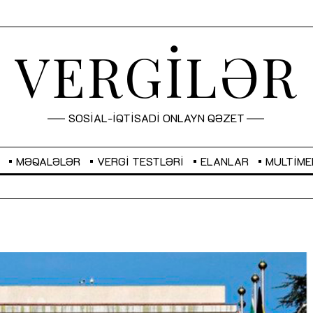
VERGİLƏR
SOSİAL-İQTİSADİ ONLAYN QƏZET
MƏQALƏLƏR
VERGI TESTLƏRI
ELANLAR
MULTIME
GBP
2,2882
RUB
2,1023
Sahibkarlıq fəaliyyəti üçün inklüziv
“Düzgün kommunikasiyanın
imkanlar yaradan vergi təşviqləri
real iş və sistemli fəaliyyə
MƏQALƏ
MÜSAHİBƏ