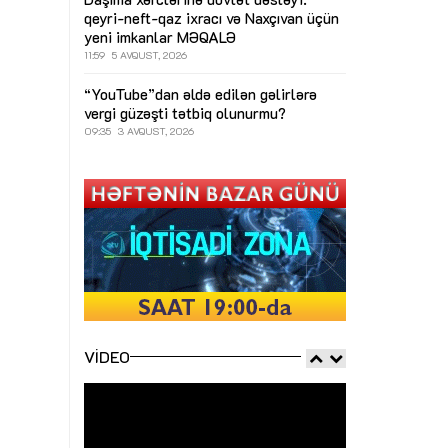
qeyri-neft-qaz ixracı və Naxçıvan üçün
yeni imkanlar
MƏQALƏ
11:59
5 AVQUST, 2026
“YouTube”dan əldə edilən gəlirlərə
vergi güzəşti tətbiq olunurmu?
09:35
3 AVQUST, 2026
VIDEO