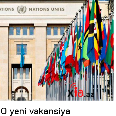
Dünya iqtisadiyyatında vergi
Nicat İmanov: "Vergi qanunv
siyasətinin imperativləri
MƏQALƏ
dəyişikliklər sahibkarlıq m
yaxşılaşdırılmasına xidmət 
MÜSAHİBƏ
Əvəz Quliyev: “Yumşaq keçid
sayəsində aparılmış islahatın nəticələri
qorunub saxlanılacaq”
MÜSAHİBƏ
Aytən Kərimova: “Məqsədi
inklüziv iş mühiti yaratmaq
öyrənən komanda formalaş
Maliyyə planlaması prizmasında
MÜSAHİBƏ
büdcəyə baxış
MƏQALƏ
Azərbaycanda dövlət-özəl 
Gülminə Məlikzadə: “Azərbaycan
çərçivəsində həyata keçirilə
Bacarıqlar Akseleratoru” ixtisaslaşmış
layihə
VİDEO
kadrların hazırlanmasını hədəfləyir”
Aydın Hüseynov: “Əsrin mü
Azərbaycanın iqtisadi suve
təmin edən əsas dayaqlard
MÜSAHİBƏ
0 yeni vakansiya