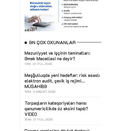
ƏN ÇOX OXUNANLAR
Məzuniyyət və işçinin təminatları:
Əmək Məcəlləsi nə deyir?
11:54
31 İYUL, 2026
Məşğulluqda yeni hədəflər: risk əsaslı
elektron audit, çevik iş rejimi...
MÜSAHİBƏ
12:54
6 AVQUST, 2026
Torpaqların kateqoriyaları hansı
qanunvericilikdə öz əksini tapıb?
VİDEO
15:46
31 İYUL, 2026
Daşıma xərclərinə dövlət dəstəyi: