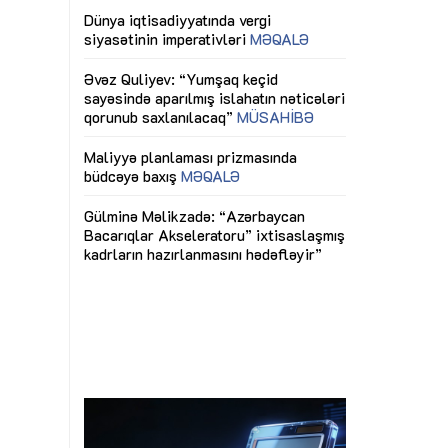
ericiliyinə
Dünya iqtisadiyyatında vergi
Nicat İmanov: "
ühitinin
siyasətinin imperativləri
MƏQALƏ
dəyişikliklər s
edir"
yaxşılaşdırılma
MÜSAHİBƏ
Əvəz Quliyev: “Yumşaq keçid
sayəsində aparılmış islahatın nəticələri
miz daha
qorunub saxlanılacaq”
MÜSAHİBƏ
Aytən Kərimov
, çevik və
inklüziv iş müh
dırmaqdır”
öyrənən komand
Maliyyə planlaması prizmasında
MÜSAHİBƏ
büdcəyə baxış
MƏQALƏ
tərəfdaşlığı
Azərbaycanda d
Gülminə Məlikzadə: “Azərbaycan
n ilk pilot
çərçivəsində hə
Bacarıqlar Akseleratoru” ixtisaslaşmış
layihə
VİDEO
kadrların hazırlanmasını hədəfləyir”
qaviləsi”
Aydın Hüseynov
renliyini
Azərbaycanın iq
andır”
təmin edən əsa
MÜSAHİBƏ