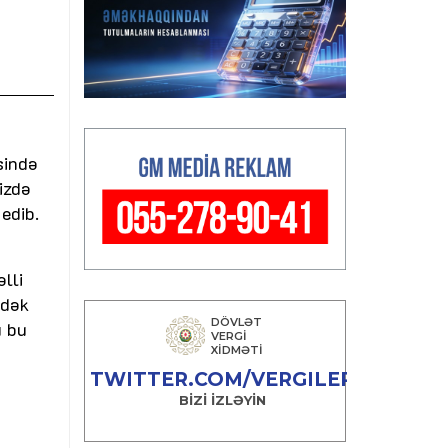
sində
izdə
edib.
lli
-dək
ı bu