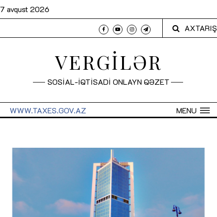
7 avqust 2026
AXTARIŞ
VERGİLƏR
SOSİAL-İQTİSADİ ONLAYN QƏZET
WWW.TAXES.GOV.AZ
MENU