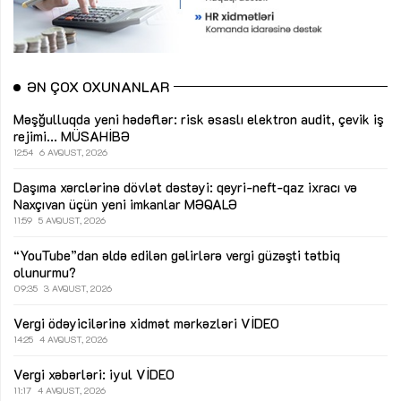
ƏN ÇOX OXUNANLAR
Məşğulluqda yeni hədəflər: risk əsaslı elektron audit, çevik iş
rejimi...
MÜSAHİBƏ
12:54
6 AVQUST, 2026
Daşıma xərclərinə dövlət dəstəyi: qeyri-neft-qaz ixracı və
Naxçıvan üçün yeni imkanlar
MƏQALƏ
11:59
5 AVQUST, 2026
“YouTube”dan əldə edilən gəlirlərə vergi güzəşti tətbiq
olunurmu?
09:35
3 AVQUST, 2026
Vergi ödəyicilərinə xidmət mərkəzləri
VİDEO
14:25
4 AVQUST, 2026
Vergi xəbərləri: iyul
VİDEO
11:17
4 AVQUST, 2026