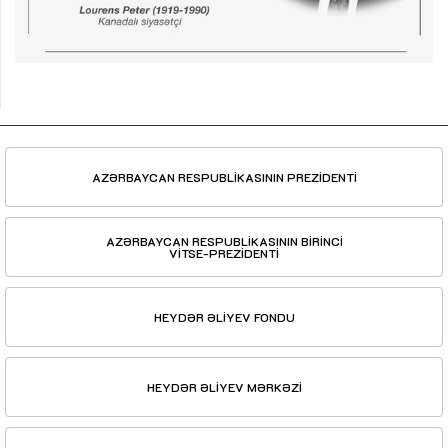
AZƏRBAYCAN RESPUBLİKASININ PREZİDENTİ
AZƏRBAYCAN RESPUBLİKASININ BİRİNCİ
VİTSE-PREZİDENTİ
HEYDƏR ƏLİYEV FONDU
HEYDƏR ƏLİYEV MƏRKƏZİ