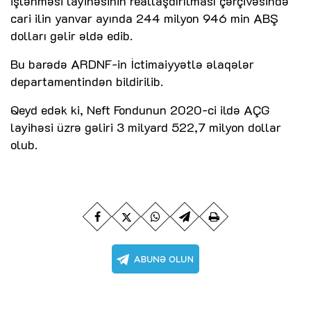
işlənməsi layihəsinin reallaşdırılması çərçivəsində
cari ilin yanvar ayında 244 milyon 946 min ABŞ
dolları gəlir əldə edib.
Bu barədə ARDNF-in İctimaiyyətlə əlaqələr
departamentindən bildirilib.
Qeyd edək ki, Neft Fondunun 2020-ci ildə AÇG
layihəsi üzrə gəliri 3 milyard 522,7 milyon dollar
olub.