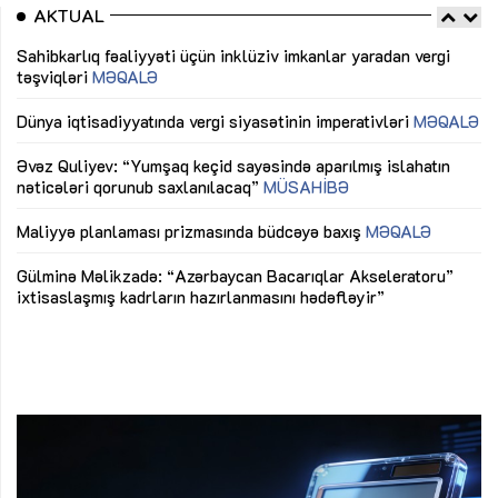
AKTUAL
Sahibkarlıq fəaliyyəti üçün inklüziv imkanlar yaradan vergi
“D
təşviqləri
MƏQALƏ
fə
lıq
Dünya iqtisadiyyatında vergi siyasətinin imperativləri
MƏQALƏ
Ni
mü
Əvəz Quliyev: “Yumşaq keçid sayəsində aparılmış islahatın
nəticələri qorunub saxlanılacaq”
MÜSAHİBƏ
Ay
ya
M
Maliyyə planlaması prizmasında büdcəyə baxış
MƏQALƏ
Az
Gülminə Məlikzadə: “Azərbaycan Bacarıqlar Akseleratoru”
ke
ixtisaslaşmış kadrların hazırlanmasını hədəfləyir”
Ay
su