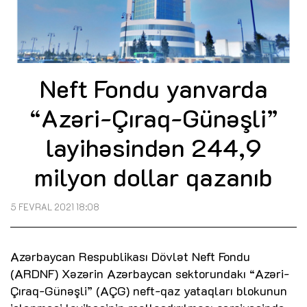
Neft Fondu yanvarda
“Azəri-Çıraq-Günəşli”
layihəsindən 244,9
milyon dollar qazanıb
5 FEVRAL 2021 18:08
Azərbaycan Respublikası Dövlət Neft Fondu
(ARDNF) Xəzərin Azərbaycan sektorundakı “Azəri-
Çıraq-Günəşli” (AÇG) neft-qaz yataqları blokunun