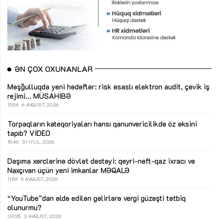
ƏN ÇOX OXUNANLAR
Məşğulluqda yeni hədəflər: risk əsaslı elektron audit, çevik iş
rejimi...
MÜSAHİBƏ
12:54
6 AVQUST, 2026
Torpaqların kateqoriyaları hansı qanunvericilikdə öz əksini
tapıb?
VİDEO
15:46
31 İYUL, 2026
Daşıma xərclərinə dövlət dəstəyi: qeyri-neft-qaz ixracı və
Naxçıvan üçün yeni imkanlar
MƏQALƏ
11:59
5 AVQUST, 2026
“YouTube”dan əldə edilən gəlirlərə vergi güzəşti tətbiq
olunurmu?
09:35
3 AVQUST, 2026