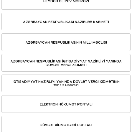
HEYDƏR ƏLİYEV MƏRKƏZİ
AZƏRBAYCAN RESPUBLİKASI NAZİRLƏR KABİNETİ
AZƏRBAYCAN RESPUBLİKASININ MİLLİ MƏCLİSİ
AZƏRBAYCAN RESPUBLİKASI İQTİSADİYYAT NAZİRLİYİ YANINDA
DÖVLƏT VERGİ XİDMƏTİ
İQTİSADİYYAT NAZİRLİYİ YANINDA DÖVLƏT VERGİ XİDMƏTİNİN
TƏDRİS MƏRKƏZİ
ELEKTRON HÖKUMƏT PORTALI
DÖVLƏT XİDMƏTLƏRİ PORTALI