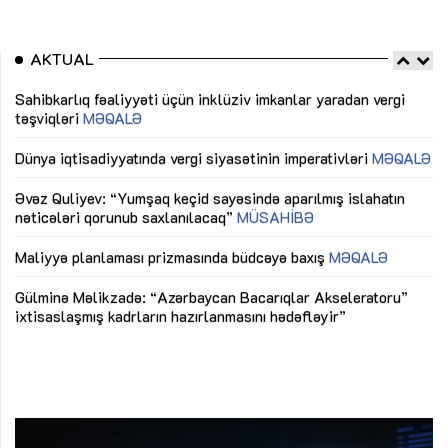
AKTUAL
Sahibkarlıq fəaliyyəti üçün inklüziv imkanlar yaradan vergi
“D
təşviqləri
MƏQALƏ
fə
lıq
Dünya iqtisadiyyatında vergi siyasətinin imperativləri
MƏQALƏ
Ni
mü
Əvəz Quliyev: “Yumşaq keçid sayəsində aparılmış islahatın
nəticələri qorunub saxlanılacaq”
MÜSAHİBƏ
Ay
ya
M
Maliyyə planlaması prizmasında büdcəyə baxış
MƏQALƏ
Az
Gülminə Məlikzadə: “Azərbaycan Bacarıqlar Akseleratoru”
ke
ixtisaslaşmış kadrların hazırlanmasını hədəfləyir”
Ay
su