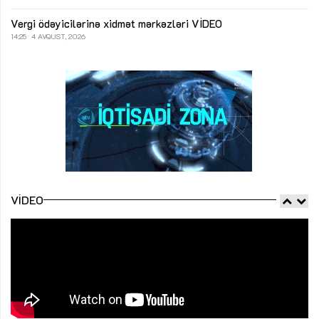
Vergi ödəyicilərinə xidmət mərkəzləri
VİDEO
14:25
4 AVQUST, 2026
VIDEO