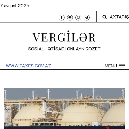
7 avqust 2026
AXTARIŞ
VERGİLƏR
SOSİAL-İQTİSADİ ONLAYN QƏZET
WWW.TAXES.GOV.AZ
MENU