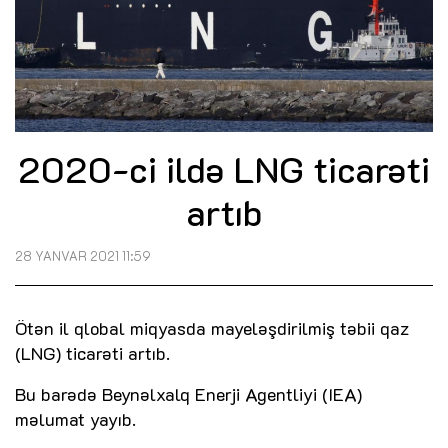
2020-ci ildə LNG ticarəti
artıb
28 YANVAR 2021 11:59
Ötən il qlobal miqyasda mayeləşdirilmiş təbii qaz
(LNG) ticarəti artıb.
Bu barədə Beynəlxalq Enerji Agentliyi (IEA)
məlumat yayıb.