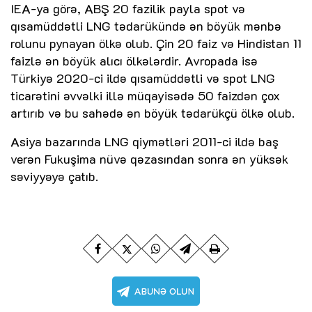
IEA-ya görə, ABŞ 20 fazilik payla spot və
qısamüddətli LNG tədarükündə ən böyük mənbə
rolunu pynayan ölkə olub. Çin 20 faiz və Hindistan 11
faizlə ən böyük alıcı ölkələrdir. Avropada isə
Türkiyə 2020-ci ildə qısamüddətli və spot LNG
ticarətini əvvəlki illə müqayisədə 50 faizdən çox
artırıb və bu sahədə ən böyük tədarükçü ölkə olub.
Asiya bazarında LNG qiymətləri 2011-ci ildə baş
verən Fukuşima nüvə qəzasından sonra ən yüksək
səviyyəyə çatıb.