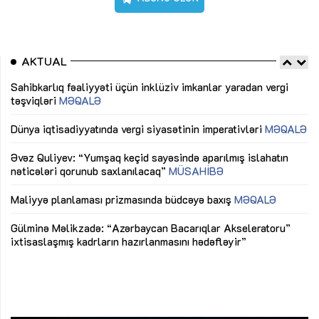
AKTUAL
Sahibkarlıq fəaliyyəti üçün inklüziv imkanlar yaradan vergi
“D
təşviqləri
MƏQALƏ
fə
lıq
Dünya iqtisadiyyatında vergi siyasətinin imperativləri
MƏQALƏ
Ni
mü
Əvəz Quliyev: “Yumşaq keçid sayəsində aparılmış islahatın
nəticələri qorunub saxlanılacaq”
MÜSAHİBƏ
Ay
ya
M
Maliyyə planlaması prizmasında büdcəyə baxış
MƏQALƏ
Az
Gülminə Məlikzadə: “Azərbaycan Bacarıqlar Akseleratoru”
ke
ixtisaslaşmış kadrların hazırlanmasını hədəfləyir”
Ay
su