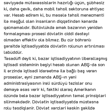
səviyyədə mütəxəssislərin hazırlığı üçün, şübhəsiz
ki, daha çevik, daha mobil təhsil sektoruna ehtiyac
var. Hesab edirəm ki, bu məsələ təhsil menecmenti
ilə məşğul olan insanların diqqətindən kənarda
qalmamalıdır. Bütövlükdə əmək bazarının yenidən
formalaşması prosesi dövlətin ciddi dəstəyi
olmadan effektiv ola bilməz. Bu cür böhranlı
şəraitdə iqtisadiyyatda dövlətin rolunun artırılması
labüddür.
Təsadüfi deyil ki, bazar iqtisadiyyatının liberallaşmış
iqtisadi sisteminin beşiyi hesab olunan ABŞ-da son
il ərzində iqtisadi idarəetmə ilə bağlı baş verən
proseslər, eyni zamanda ABŞ-ın yeni
administrasiyasının irəli sürdüyü tezislər onu
deməyə əsas verir ki, faktiki olaraq Amerikanın
özündə belə bazar iqtisadiyyatının təməl prinsipləri
silinməkdədir. Dövlətin iqtisadiyyatda müstəsna
rolu təsdiqlənir. Dövlət xərcləri kəskin şəkildə