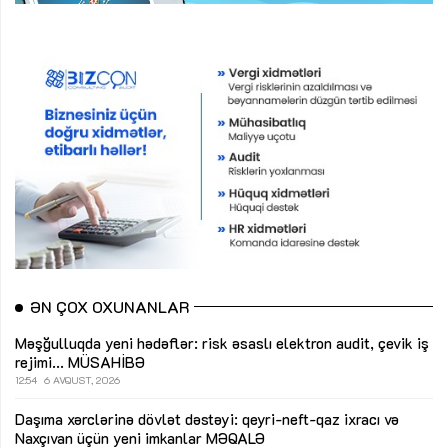
ƏN ÇOX OXUNANLAR
Məşğulluqda yeni hədəflər: risk əsaslı elektron audit, çevik iş
rejimi...
MÜSAHİBƏ
12:54
6 AVQUST, 2026
Daşıma xərclərinə dövlət dəstəyi: qeyri-neft-qaz ixracı və
Naxçıvan üçün yeni imkanlar
MƏQALƏ