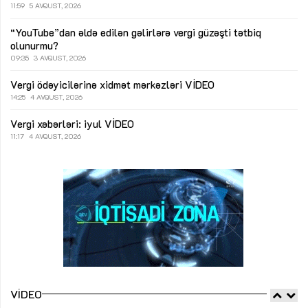
11:59
5 AVQUST, 2026
“YouTube”dan əldə edilən gəlirlərə vergi güzəşti tətbiq
olunurmu?
09:35
3 AVQUST, 2026
Vergi ödəyicilərinə xidmət mərkəzləri
VİDEO
14:25
4 AVQUST, 2026
Vergi xəbərləri: iyul
VİDEO
11:17
4 AVQUST, 2026
VIDEO