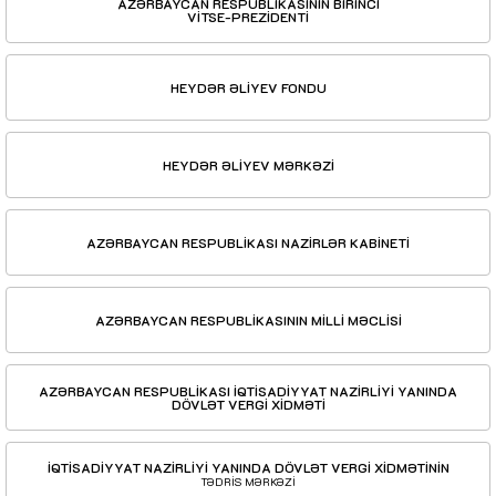
AZƏRBAYCAN RESPUBLİKASININ BİRİNCİ
VİTSE-PREZİDENTİ
HEYDƏR ƏLİYEV FONDU
HEYDƏR ƏLİYEV MƏRKƏZİ
AZƏRBAYCAN RESPUBLİKASI NAZİRLƏR KABİNETİ
AZƏRBAYCAN RESPUBLİKASININ MİLLİ MƏCLİSİ
AZƏRBAYCAN RESPUBLİKASI İQTİSADİYYAT NAZİRLİYİ YANINDA
DÖVLƏT VERGİ XİDMƏTİ
İQTİSADİYYAT NAZİRLİYİ YANINDA DÖVLƏT VERGİ XİDMƏTİNİN
TƏDRİS MƏRKƏZİ