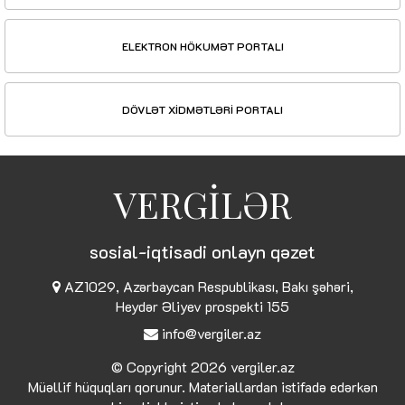
ELEKTRON HÖKUMƏT PORTALI
DÖVLƏT XİDMƏTLƏRİ PORTALI
VERGİLƏR
sosial-iqtisadi onlayn qəzet
AZ1029, Azərbaycan Respublikası, Bakı şəhəri,
Heydər Əliyev prospekti 155
info@vergiler.az
© Copyright 2026
vergiler.az
Müəllif hüquqları qorunur. Materiallardan istifadə edərkən