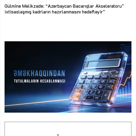
Az
Gülminə Məlikzadə: “Azərbaycan Bacarıqlar Akseleratoru”
ke
ixtisaslaşmış kadrların hazırlanmasını hədəfləyir”
Ay
su