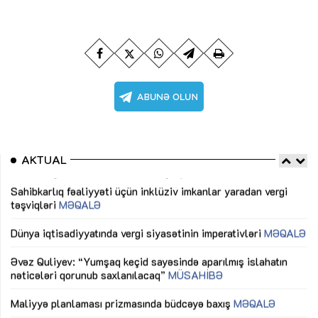
AKTUAL
Sahibkarlıq fəaliyyəti üçün inklüziv imkanlar yaradan vergi
“D
təşviqləri
MƏQALƏ
fə
lıq
Dünya iqtisadiyyatında vergi siyasətinin imperativləri
MƏQALƏ
Ni
mü
Əvəz Quliyev: “Yumşaq keçid sayəsində aparılmış islahatın
nəticələri qorunub saxlanılacaq”
MÜSAHİBƏ
Ay
ya
M
Maliyyə planlaması prizmasında büdcəyə baxış
MƏQALƏ