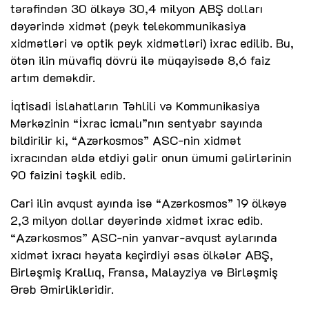
tərəfindən 30 ölkəyə 30,4 milyon ABŞ dolları
dəyərində xidmət (peyk telekommunikasiya
xidmətləri və optik peyk xidmətləri) ixrac edilib. Bu,
ötən ilin müvafiq dövrü ilə müqayisədə 8,6 faiz
artım deməkdir.
İqtisadi İslahatların Təhlili və Kommunikasiya
Mərkəzinin “İxrac icmalı”nın sentyabr sayında
bildirilir ki, “Azərkosmos” ASC-nin xidmət
ixracından əldə etdiyi gəlir onun ümumi gəlirlərinin
90 faizini təşkil edib.
Cari ilin avqust ayında isə “Azərkosmos” 19 ölkəyə
2,3 milyon dollar dəyərində xidmət ixrac edib.
“Azərkosmos” ASC-nin yanvar-avqust aylarında
xidmət ixracı həyata keçirdiyi əsas ölkələr ABŞ,
Birləşmiş Krallıq, Fransa, Malayziya və Birləşmiş
Ərəb Əmirlikləridir.