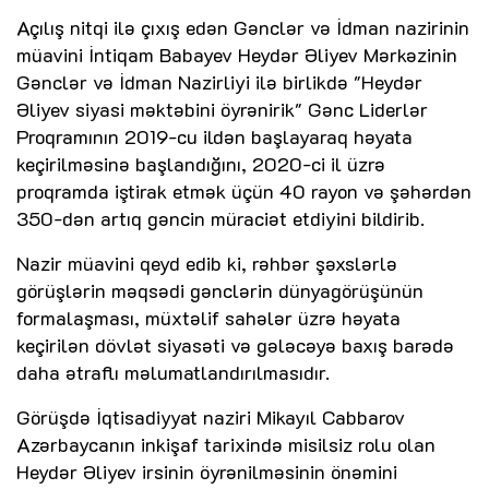
Açılış nitqi ilə çıxış edən Gənclər və İdman nazirinin
müavini İntiqam Babayev Heydər Əliyev Mərkəzinin
Gənclər və İdman Nazirliyi ilə birlikdə "Heydər
Əliyev siyasi məktəbini öyrənirik" Gənc Liderlər
Proqramının 2019-cu ildən başlayaraq həyata
keçirilməsinə başlandığını, 2020-ci il üzrə
proqramda iştirak etmək üçün 40 rayon və şəhərdən
350-dən artıq gəncin müraciət etdiyini bildirib.
Nazir müavini qeyd edib ki, rəhbər şəxslərlə
görüşlərin məqsədi gənclərin dünyagörüşünün
formalaşması, müxtəlif sahələr üzrə həyata
keçirilən dövlət siyasəti və gələcəyə baxış barədə
daha ətraflı məlumatlandırılmasıdır.
Görüşdə İqtisadiyyat naziri Mikayıl Cabbarov
Azərbaycanın inkişaf tarixində misilsiz rolu olan
Heydər Əliyev irsinin öyrənilməsinin önəmini