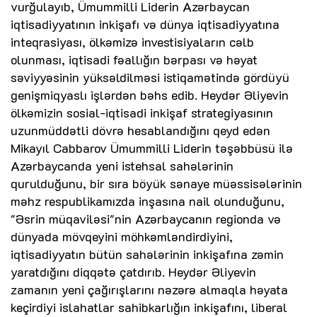
vurğulayıb, Ümummilli Liderin Azərbaycan
iqtisadiyyatının inkişafı və dünya iqtisadiyyatına
inteqrasiyası, ölkəmizə investisiyaların cəlb
olunması, iqtisadi fəallığın bərpası və həyat
səviyyəsinin yüksəldilməsi istiqamətində gördüyü
genişmiqyaslı işlərdən bəhs edib. Heydər Əliyevin
ölkəmizin sosial-iqtisadi inkişaf strategiyasının
uzunmüddətli dövrə hesablandığını qeyd edən
Mikayıl Cabbarov Ümummilli Liderin təşəbbüsü ilə
Azərbaycanda yeni istehsal sahələrinin
qurulduğunu, bir sıra böyük sənaye müəssisələrinin
məhz respublikamızda inşasına nail olunduğunu,
"Əsrin müqaviləsi"nin Azərbaycanın regionda və
dünyada mövqeyini möhkəmləndirdiyini,
iqtisadiyyatın bütün sahələrinin inkişafına zəmin
yaratdığını diqqətə çatdırıb. Heydər Əliyevin
zamanın yeni çağırışlarını nəzərə almaqla həyata
keçirdiyi islahatlar sahibkarlığın inkişafını, liberal