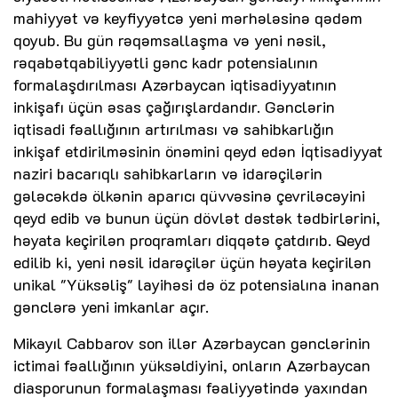
mahiyyət və keyfiyyətcə yeni mərhələsinə qədəm
qoyub. Bu gün rəqəmsallaşma və yeni nəsil,
rəqabətqabiliyyətli gənc kadr potensialının
formalaşdırılması Azərbaycan iqtisadiyyatının
inkişafı üçün əsas çağırışlardandır. Gənclərin
iqtisadi fəallığının artırılması və sahibkarlığın
inkişaf etdirilməsinin önəmini qeyd edən İqtisadiyyat
naziri bacarıqlı sahibkarların və idarəçilərin
gələcəkdə ölkənin aparıcı qüvvəsinə çevriləcəyini
qeyd edib və bunun üçün dövlət dəstək tədbirlərini,
həyata keçirilən proqramları diqqətə çatdırıb. Qeyd
edilib ki, yeni nəsil idarəçilər üçün həyata keçirilən
unikal "Yüksəliş" layihəsi də öz potensialına inanan
gənclərə yeni imkanlar açır.
Mikayıl Cabbarov son illər Azərbaycan gənclərinin
ictimai fəallığının yüksəldiyini, onların Azərbaycan
diasporunun formalaşması fəaliyyətində yaxından