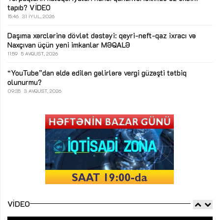
tapıb?
VİDEO
15:46
31 İYUL, 2026
Daşıma xərclərinə dövlət dəstəyi: qeyri-neft-qaz ixracı və
Naxçıvan üçün yeni imkanlar
MƏQALƏ
11:59
5 AVQUST, 2026
“YouTube”dan əldə edilən gəlirlərə vergi güzəşti tətbiq
olunurmu?
09:35
3 AVQUST, 2026
VIDEO