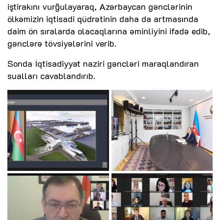
iştirakını vurğulayaraq, Azərbaycan gənclərinin
ölkəmizin iqtisadi qüdrətinin daha da artmasında
daim ön sıralarda olacaqlarına əminliyini ifadə edib,
gənclərə tövsiyələrini verib.
Sonda İqtisadiyyat naziri gəncləri maraqlandıran
sualları cavablandırıb.