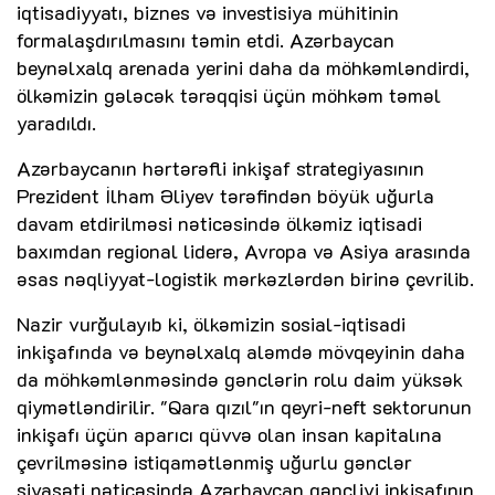
iqtisadiyyatı, biznes və investisiya mühitinin
formalaşdırılmasını təmin etdi. Azərbaycan
beynəlxalq arenada yerini daha da möhkəmləndirdi,
ölkəmizin gələcək tərəqqisi üçün möhkəm təməl
yaradıldı.
Azərbaycanın hərtərəfli inkişaf strategiyasının
Prezident İlham Əliyev tərəfindən böyük uğurla
davam etdirilməsi nəticəsində ölkəmiz iqtisadi
baxımdan regional liderə, Avropa və Asiya arasında
əsas nəqliyyat-logistik mərkəzlərdən birinə çevrilib.
Nazir vurğulayıb ki, ölkəmizin sosial-iqtisadi
inkişafında və beynəlxalq aləmdə mövqeyinin daha
da möhkəmlənməsində gənclərin rolu daim yüksək
qiymətləndirilir. "Qara qızıl"ın qeyri-neft sektorunun
inkişafı üçün aparıcı qüvvə olan insan kapitalına
çevrilməsinə istiqamətlənmiş uğurlu gənclər
siyasəti nəticəsində Azərbaycan gəncliyi inkişafının