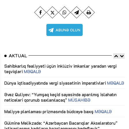
AKTUAL
Sahibkarlıq fəaliyyəti üçün inklüziv imkanlar yaradan vergi
“D
təşviqləri
MƏQALƏ
fə
lıq
Dünya iqtisadiyyatında vergi siyasətinin imperativləri
MƏQALƏ
Ni
mü
Əvəz Quliyev: “Yumşaq keçid sayəsində aparılmış islahatın
nəticələri qorunub saxlanılacaq”
MÜSAHİBƏ
Ay
ya
M
Maliyyə planlaması prizmasında büdcəyə baxış
MƏQALƏ
Az
Gülminə Məlikzadə: “Azərbaycan Bacarıqlar Akseleratoru”
ke
ixtisaslaşmış kadrların hazırlanmasını hədəfləyir”