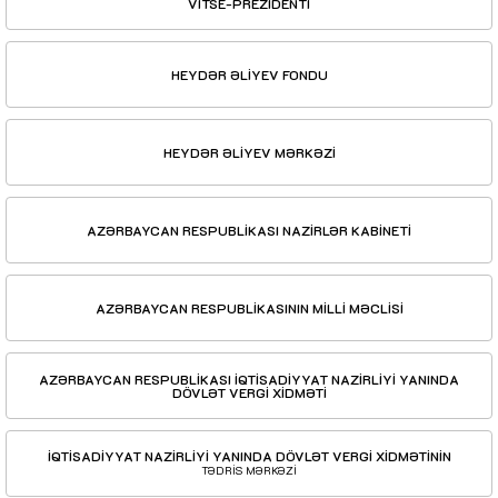
VİTSE-PREZİDENTİ
HEYDƏR ƏLİYEV FONDU
HEYDƏR ƏLİYEV MƏRKƏZİ
AZƏRBAYCAN RESPUBLİKASI NAZİRLƏR KABİNETİ
AZƏRBAYCAN RESPUBLİKASININ MİLLİ MƏCLİSİ
AZƏRBAYCAN RESPUBLİKASI İQTİSADİYYAT NAZİRLİYİ YANINDA
DÖVLƏT VERGİ XİDMƏTİ
İQTİSADİYYAT NAZİRLİYİ YANINDA DÖVLƏT VERGİ XİDMƏTİNİN
TƏDRİS MƏRKƏZİ