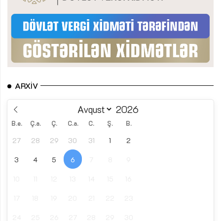
ARXIV
B.e.
Ç.a.
Ç.
C.a.
C.
Ş.
B.
27
28
29
30
31
1
2
3
4
5
6
7
8
9
10
11
12
13
14
15
16
17
18
19
20
21
22
23
24
25
26
27
28
29
30