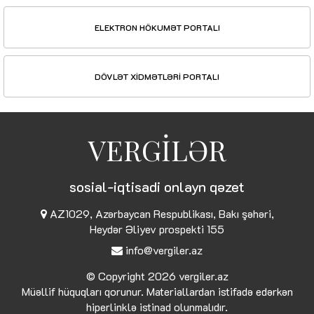
ELEKTRON HÖKUMƏT PORTALI
DÖVLƏT XİDMƏTLƏRİ PORTALI
VERGİLƏR
sosial-iqtisadi onlayn qəzet
AZ1029, Azərbaycan Respublikası, Bakı şəhəri,
Heydər Əliyev prospekti 155
info@vergiler.az
© Copyright 2026
vergiler.az
Müəllif hüquqları qorunur. Materiallardan istifadə edərkən
hiperlinklə istinad olunmalıdır.