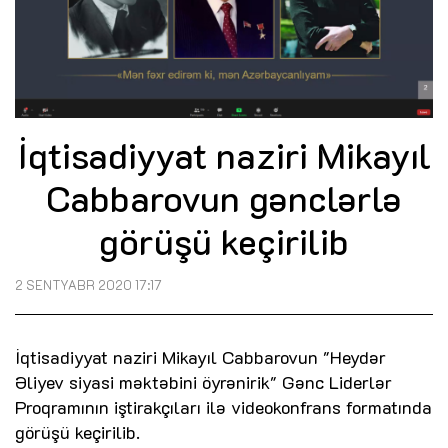
İqtisadiyyat naziri Mikayıl
Cabbarovun gənclərlə
görüşü keçirilib
2 SENTYABR 2020 17:17
İqtisadiyyat naziri Mikayıl Cabbarovun "Heydər
Əliyev siyasi məktəbini öyrənirik" Gənc Liderlər
Proqramının iştirakçıları ilə videokonfrans formatında
görüşü keçirilib.