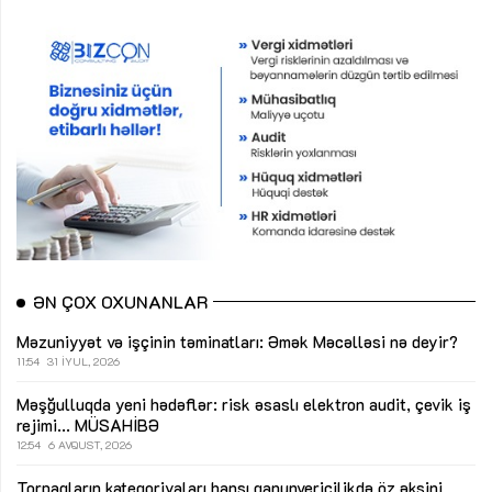
ƏN ÇOX OXUNANLAR
Məzuniyyət və işçinin təminatları: Əmək Məcəlləsi nə deyir?
11:54
31 İYUL, 2026
Məşğulluqda yeni hədəflər: risk əsaslı elektron audit, çevik iş
rejimi...
MÜSAHİBƏ
12:54
6 AVQUST, 2026
Torpaqların kateqoriyaları hansı qanunvericilikdə öz əksini