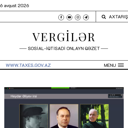
6 avqust 2026
AXTARIŞ
VERGİLƏR
SOSİAL-İQTİSADİ ONLAYN QƏZET
WWW.TAXES.GOV.AZ
MENU