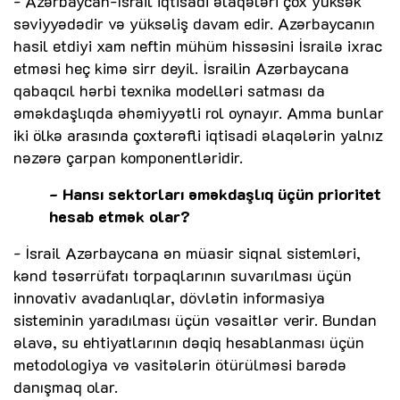
- Azərbaycan-İsrail iqtisadi əlaqələri çox yüksək
səviyyədədir və yüksəliş davam edir. Azərbaycanın
hasil etdiyi xam neftin mühüm hissəsini İsrailə ixrac
etməsi heç kimə sirr deyil. İsrailin Azərbaycana
qabaqcıl hərbi texnika modelləri satması da
əməkdaşlıqda əhəmiyyətli rol oynayır. Amma bunlar
iki ölkə arasında çoxtərəfli iqtisadi əlaqələrin yalnız
nəzərə çarpan komponentləridir.
- Hansı sektorları əməkdaşlıq üçün prioritet
hesab etmək olar?
- İsrail Azərbaycana ən müasir siqnal sistemləri,
kənd təsərrüfatı torpaqlarının suvarılması üçün
innovativ avadanlıqlar, dövlətin informasiya
sisteminin yaradılması üçün vəsaitlər verir. Bundan
əlavə, su ehtiyatlarının dəqiq hesablanması üçün
metodologiya və vasitələrin ötürülməsi barədə
danışmaq olar.