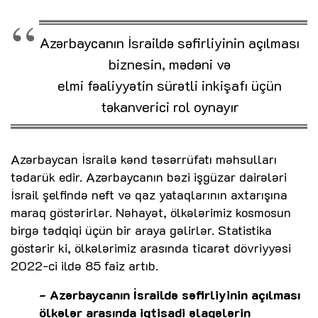
Azərbaycanın İsraildə səfirliyinin açılması
biznesin, mədəni və
elmi fəaliyyətin sürətli inkişafı üçün
təkanverici rol oynayır
Azərbaycan İsrailə kənd təsərrüfatı məhsulları
tədarük edir. Azərbaycanın bəzi işgüzar dairələri
İsrail şelfində neft və qaz yataqlarının axtarışına
maraq göstərirlər. Nəhayət, ölkələrimiz kosmosun
birgə tədqiqi üçün bir araya gəlirlər. Statistika
göstərir ki, ölkələrimiz arasında ticarət dövriyyəsi
2022-ci ildə 85 faiz artıb.
- Azərbaycanın İsraildə səfirliyinin açılması
ölkələr arasında iqtisadi əlaqələrin