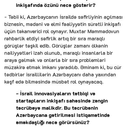
inkişafında özünü necə göstərir?
- Təbii ki, Azərbaycanın İsraildə səfirliyinin açılması
biznesin, mədəni və elmi fəaliyyətin sürətli inkişafı
üçün təkanverici rol oynayır. Muxtar Məmmədovun
rəhbərlik etdiyi səfirlik artıq bir sıra maraqlı
görüşlər təşkil edib. Görüşlər zamanı ölkənin
nailiyyətləri izah olunub, maraqlı insanlarla bir
araya gəlmək və onlarla bir sıra problemləri
müzakirə etmək imkanı yaradılıb. Əminəm ki, bu cür
tədbirlər israillilərin Azərbaycanı daha yaxından
kəşf edə bilməsində müsbət rol oynayacaq.
- İsrail innovasiyaların tətbiqi və
startapların inkişafı sahəsində zəngin
təcrübəyə malikdir. Bu təcrübənin
Azərbaycana gətirilməsi istiqamətində
əməkdaşlığı necə görürsünüz?