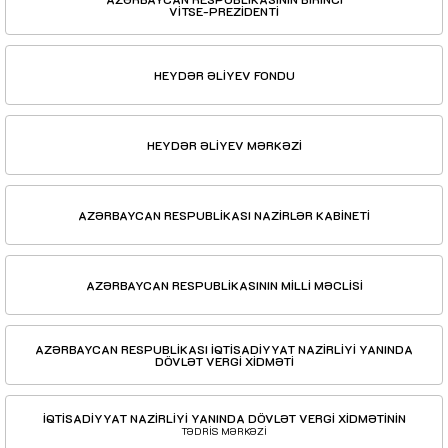
VİTSE-PREZİDENTİ
HEYDƏR ƏLİYEV FONDU
HEYDƏR ƏLİYEV MƏRKƏZİ
AZƏRBAYCAN RESPUBLİKASI NAZİRLƏR KABİNETİ
AZƏRBAYCAN RESPUBLİKASININ MİLLİ MƏCLİSİ
AZƏRBAYCAN RESPUBLİKASI İQTİSADİYYAT NAZİRLİYİ YANINDA
DÖVLƏT VERGİ XİDMƏTİ
İQTİSADİYYAT NAZİRLİYİ YANINDA DÖVLƏT VERGİ XİDMƏTİNİN
TƏDRİS MƏRKƏZİ