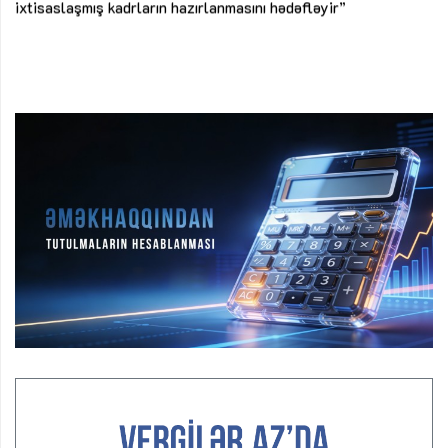
ke
ixtisaslaşmış kadrların hazırlanmasını hədəfləyir”
Ay
su