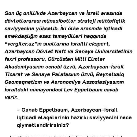
Son üç onillikdə Azərbaycan və İsrail arasında
dövlətlərarası münasibətlər strateji müttəfiqlik
səviyyəsinə yüksəlib. İki ölkə arasında iqtisadi
əməkdaşlığın əsas təmayülləri haqqında
“vergiler.az”ın suallarına israilli ekspert,
Azərbaycan Dövlət Neft və Sənaye Universitetinin
fəxri professoru, Gürcüstan Milli Elmlər
Akademiyasının əcnəbi üzvü, Azərbaycan-İsrail
Ticarət və Sənaye Palatasının üzvü, Beynəlxalq
Geomaqnetizm və Aeronomiya Assosiasiyasının
İsraildəki nümayəndəsi Lev Eppelbaum cavab
verir.
- Cənab Eppelbaum, Azərbaycan-İsrail
iqtisadi əlaqələrinin hazırkı səviyyəsini necə
qiymətləndirirsiniz?