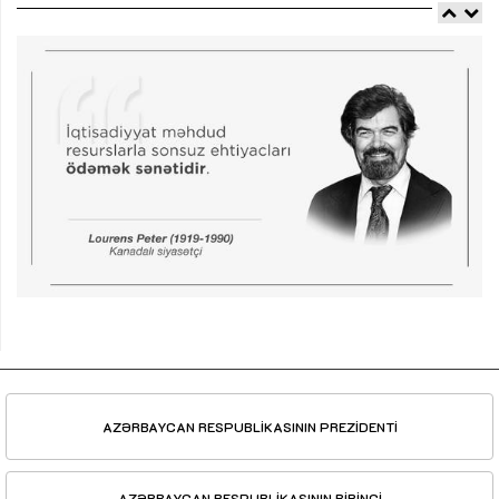
AZƏRBAYCAN RESPUBLİKASININ PREZİDENTİ
AZƏRBAYCAN RESPUBLİKASININ BİRİNCİ