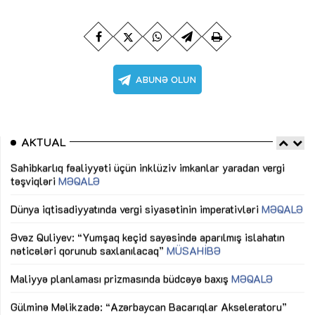
AKTUAL
Sahibkarlıq fəaliyyəti üçün inklüziv imkanlar yaradan vergi
“D
təşviqləri
MƏQALƏ
fə
lıq
Dünya iqtisadiyyatında vergi siyasətinin imperativləri
MƏQALƏ
Ni
mü
Əvəz Quliyev: “Yumşaq keçid sayəsində aparılmış islahatın
nəticələri qorunub saxlanılacaq”
MÜSAHİBƏ
Ay
ya
M
Maliyyə planlaması prizmasında büdcəyə baxış
MƏQALƏ
Az
Gülminə Məlikzadə: “Azərbaycan Bacarıqlar Akseleratoru”