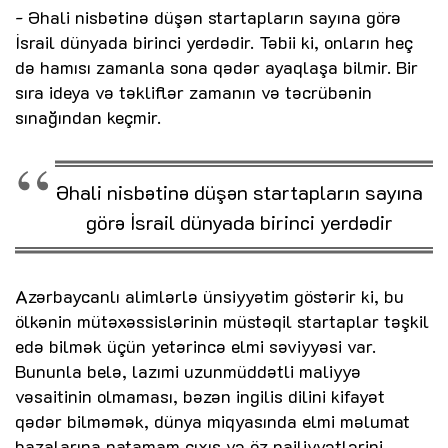
- Əhali nisbətinə düşən startapların sayına görə
İsrail dünyada birinci yerdədir. Təbii ki, onların heç
də hamısı zamanla sona qədər ayaqlaşa bilmir. Bir
sıra ideya və təkliflər zamanın və təcrübənin
sınağından keçmir.
Əhali nisbətinə düşən startapların sayına
görə İsrail dünyada birinci yerdədir
Azərbaycanlı alimlərlə ünsiyyətim göstərir ki, bu
ölkənin mütəxəssislərinin müstəqil startaplar təşkil
edə bilmək üçün yetərincə elmi səviyyəsi var.
Bununla belə, lazımi uzunmüddətli maliyyə
vəsaitinin olmaması, bəzən ingilis dilini kifayət
qədər bilməmək, dünya miqyasında elmi məlumat
bazalarına natamam çıxış və öz nailiyyətlərini