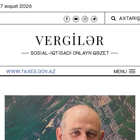
7 avqust 2026
AXTARIŞ
VERGİLƏR
SOSİAL-İQTİSADİ ONLAYN QƏZET
WWW.TAXES.GOV.AZ
MENU