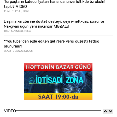
Torpaqların kateqoriyaları hansı qanunvericilikdə öz əksini
tapıb?
VİDEO
15:46
31 İYUL, 2026
Daşıma xərclərinə dövlət dəstəyi: qeyri-neft-qaz ixracı və
Naxçıvan üçün yeni imkanlar
MƏQALƏ
11:59
5 AVQUST, 2026
“YouTube”dan əldə edilən gəlirlərə vergi güzəşti tətbiq
olunurmu?
09:35
3 AVQUST, 2026
VIDEO