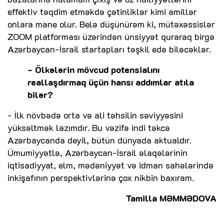
effektiv təqdim etməkdə çətinliklər kimi amillər
onlara mane olur. Belə düşünürəm ki, mütəxəssislər
ZOOM platforması üzərindən ünsiyyət quraraq birgə
Azərbaycan-İsrail startapları təşkil edə biləcəklər.
- Ölkələrin mövcud potensialını
reallaşdırmaq üçün hansı addımlar atıla
bilər?
- İlk növbədə orta və ali təhsilin səviyyəsini
yüksəltmək lazımdır. Bu vəzifə indi təkcə
Azərbaycanda deyil, bütün dünyada aktualdır.
Ümumiyyətlə, Azərbaycan-İsrail əlaqələrinin
iqtisadiyyat, elm, mədəniyyət və idman sahələrində
inkişafının perspektivlərinə çox nikbin baxıram.
Tamilla MƏMMƏDOVA