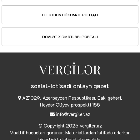
ELEKTRON HÖKUMƏT PORTALI
DÖVLƏT XİDMƏTLƏRİ PORTALI
VERGİLƏR
sosial-iqtisadi onlayn qəzet
AZ1029, Azərbaycan Respublikası, Bakı şəhəri,
Heydər Əliyev prospekti 155
info@vergiler.az
© Copyright 2026
vergiler.az
Müəllif hüquqları qorunur. Materiallardan istifadə edərkən
hiperlinklə istinad olunmalıdır.