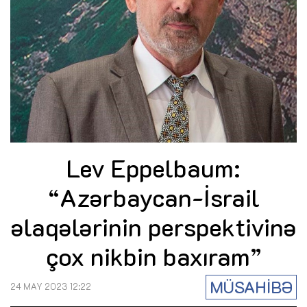
Lev Eppelbaum:
“Azərbaycan-İsrail
əlaqələrinin perspektivinə
çox nikbin baxıram”
MÜSAHİBƏ
24 MAY 2023 12:22