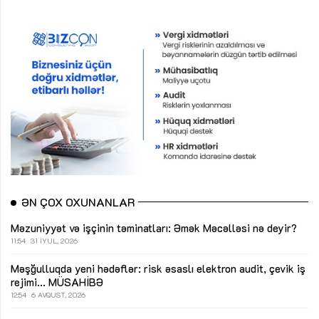
ƏN ÇOX OXUNANLAR
Məzuniyyət və işçinin təminatları: Əmək Məcəlləsi nə deyir?
11:54
31 İYUL, 2026
Məşğulluqda yeni hədəflər: risk əsaslı elektron audit, çevik iş
rejimi...
MÜSAHİBƏ
12:54
6 AVQUST, 2026