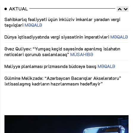
AKTUAL
Sahibkarlıq fəaliyyəti üçün inklüziv imkanlar yaradan vergi
“D
təşviqləri
MƏQALƏ
fə
lıq
Dünya iqtisadiyyatında vergi siyasətinin imperativləri
MƏQALƏ
Ni
mü
Əvəz Quliyev: “Yumşaq keçid sayəsində aparılmış islahatın
nəticələri qorunub saxlanılacaq”
MÜSAHİBƏ
Ay
ya
M
Maliyyə planlaması prizmasında büdcəyə baxış
MƏQALƏ
Az
Gülminə Məlikzadə: “Azərbaycan Bacarıqlar Akseleratoru”
ke
ixtisaslaşmış kadrların hazırlanmasını hədəfləyir”
Ay
su