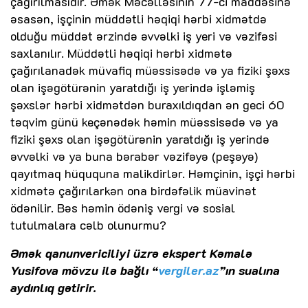
çağırılmasıdır. Əmək Məcəlləsinin 77-ci maddəsinə
əsasən, işçinin müddətli həqiqi hərbi xidmətdə
olduğu müddət ərzində əvvəlki iş yeri və vəzifəsi
saxlanılır. Müddətli həqiqi hərbi xidmətə
çağırılanadək müvafiq müəssisədə və ya fiziki şəxs
olan işəgötürənin yaratdığı iş yerində işləmiş
şəxslər hərbi xidmətdən buraxıldıqdan ən geci 60
təqvim günü keçənədək həmin müəssisədə və ya
fiziki şəxs olan işəgötürənin yaratdığı iş yerində
əvvəlki və ya buna bərabər vəzifəyə (peşəyə)
qayıtmaq hüququna malikdirlər. Həmçinin, işçi hərbi
xidmətə çağırılarkən ona birdəfəlik müavinət
ödənilir. Bəs həmin ödəniş vergi və sosial
tutulmalara cəlb olunurmu?
Əmək qanunvericiliyi üzrə ekspert Kəmalə
Yusifova mövzu ilə bağlı “
vergiler.az
”ın sualına
aydınlıq gətirir.