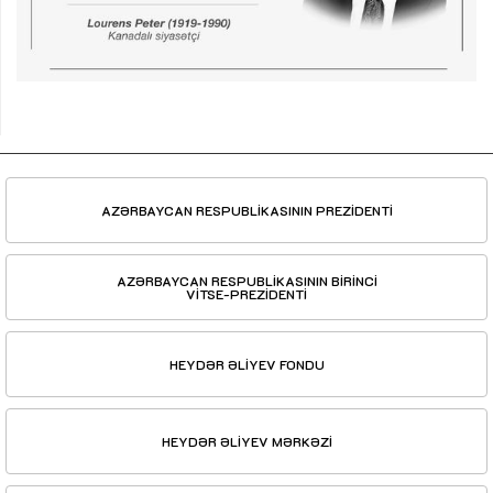
AZƏRBAYCAN RESPUBLİKASININ PREZİDENTİ
AZƏRBAYCAN RESPUBLİKASININ BİRİNCİ
VİTSE-PREZİDENTİ
HEYDƏR ƏLİYEV FONDU
HEYDƏR ƏLİYEV MƏRKƏZİ