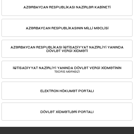
AZƏRBAYCAN RESPUBLİKASI NAZİRLƏR KABİNETİ
AZƏRBAYCAN RESPUBLİKASININ MİLLİ MƏCLİSİ
AZƏRBAYCAN RESPUBLİKASI İQTİSADİYYAT NAZİRLİYİ YANINDA
DÖVLƏT VERGİ XİDMƏTİ
İQTİSADİYYAT NAZİRLİYİ YANINDA DÖVLƏT VERGİ XİDMƏTİNİN
TƏDRİS MƏRKƏZİ
ELEKTRON HÖKUMƏT PORTALI
DÖVLƏT XİDMƏTLƏRİ PORTALI