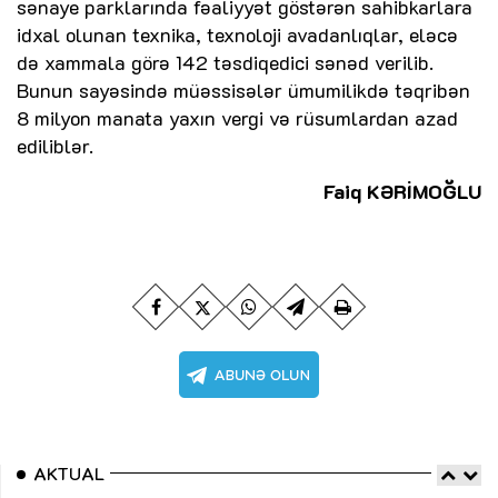
sənaye parklarında fəaliyyət göstərən sahibkarlara
idxal olunan texnika, texnoloji avadanlıqlar, eləcə
də xammala görə 142 təsdiqedici sənəd verilib.
Bunun sayəsində müəssisələr ümumilikdə təqribən
8 milyon manata yaxın vergi və rüsumlardan azad
ediliblər.
Faiq KƏRİMOĞLU
AKTUAL