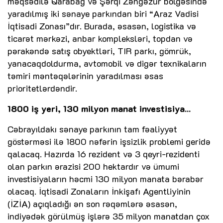
məqsədilə Qarabağ və Şərqi Zəngəzur bölgəsində
yaradılmış iki sənaye parkından biri “Araz Vadisi
İqtisadi Zonası”dır. Burada, əsasən, logistika və
ticarət mərkəzi, anbar kompleksləri, topdan və
pərakəndə satış obyektləri, TIR parkı, gömrük,
yanacaqdoldurma, avtomobil və digər texnikaların
təmiri məntəqələrinin yaradılması əsas
prioritetlərdəndir.
1800 iş yeri, 130 milyon manat investisiya...
Cəbrayıldakı sənaye parkının tam fəaliyyət
göstərməsi ilə 1800 nəfərin işsizlik problemi geridə
qalacaq. Hazırda 16 rezident və 3 qeyri-rezidenti
olan parkın ərazisi 200 hektardır və ümumi
investisiyaların həcmi 130 milyon manata bərabər
olacaq. İqtisadi Zonaların İnkişafı Agentliyinin
(İZİA) açıqladığı ən son rəqəmlərə əsasən,
indiyədək görülmüş işlərə 35 milyon manatdan çox