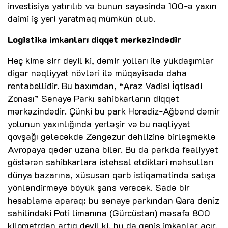
investisiya yatırılıb və bunun sayəsində 100-ə yaxın
daimi iş yeri yaratmaq mümkün olub.
Logistika imkanları diqqət mərkəzindədir
Heç kimə sirr deyil ki, dəmir yolları ilə yükdaşımlar
digər nəqliyyat növləri ilə müqayisədə daha
rentabellidir. Bu baxımdan, “Araz Vadisi İqtisadi
Zonası” Sənaye Parkı sahibkarların diqqət
mərkəzindədir. Çünki bu park Horadiz-Ağbənd dəmir
yolunun yaxınlığında yerləşir və bu nəqliyyat
qovşağı gələcəkdə Zəngəzur dəhlizinə birləşməklə
Avropaya qədər uzana bilər. Bu da parkda fəaliyyət
göstərən sahibkarlara istehsal etdikləri məhsulları
dünya bazarına, xüsusən qərb istiqamətində satışa
yönləndirməyə böyük şans verəcək. Sadə bir
hesablama aparaq: bu sənaye parkından Qara dəniz
sahilindəki Poti limanına (Gürcüstan) məsafə 800
kilometrdən artıq deyil ki, bu da geniş imkanlar açır.