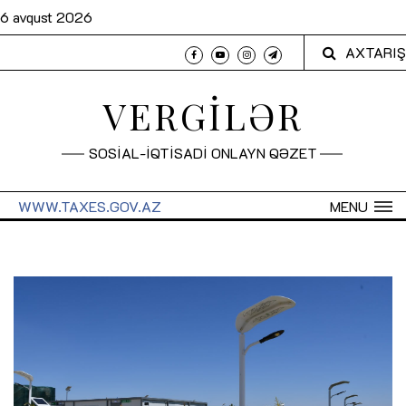
6 avqust 2026
AXTARIŞ
VERGİLƏR
SOSİAL-İQTİSADİ ONLAYN QƏZET
WWW.TAXES.GOV.AZ
MENU