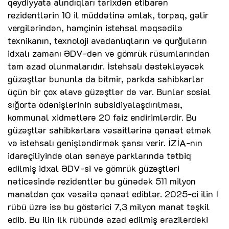
qeydiyyata alındıqları tarixdən etibarən
rezidentlərin 10 il müddətinə əmlak, torpaq, gəlir
vergilərindən, həmçinin istehsal məqsədilə
texnikanın, texnoloji avadanlıqların və qurğuların
idxalı zamanı ƏDV-dən və gömrük rüsumlarından
tam azad olunmalarıdır. İstehsalı dəstəkləyəcək
güzəştlər bununla da bitmir, parkda sahibkarlar
üçün bir çox əlavə güzəştlər də var. Bunlar sosial
sığorta ödənişlərinin subsidiyalaşdırılması,
kommunal xidmətlərə 20 faiz endirimlərdir. Bu
güzəştlər sahibkarlara vəsaitlərinə qənaət etmək
və istehsalı genişləndirmək şansı verir. İZİA-nın
idarəçiliyində olan sənaye parklarında tətbiq
edilmiş idxal ƏDV-si və gömrük güzəştləri
nəticəsində rezidentlər bu günədək 511 milyon
manatdan çox vəsaitə qənaət ediblər. 2025-ci ilin I
rübü üzrə isə bu göstərici 7,3 milyon manat təşkil
edib. Bu ilin ilk rübündə azad edilmiş ərazilərdəki