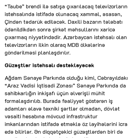
“Taube” brendi ilə satışa çıxarılacaq televizorların
istehsalında istifadə olunacaq xammal, əsasən,
Çindən tədarük ediləcək. Daxili bazarın tələbatı
ödənildikdən sonra şirkət məhsullarını xaricə
çıxarmaq niyyətindədir. Azərbaycan istehsalı olan
televizorların ilkin olaraq MDB ölkələrinə
göndərilməsi planlaşdırılır.
Güzəştlər istehsalı dəstəkləyəcək
Ağdam Sənaye Parkında olduğu kimi, Cəbrayıldakı
“Araz Vadisi İqtisadi Zonası” Sənaye Parkında da
sahibkarlığın inkişafı üçün əlverişli mühit
formalaşdırılıb. Burada fəaliyyət göstərən iş
adamları əlavə texniki şərtlər olmadan, dövlət
vəsaiti hesabına mövcud infrastruktur
imkanlarından istifadə etməklə öz layihələrini icra
edə bilirlər. Ən diqqətçəkici güzəştlərdən biri də