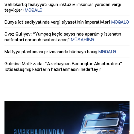
Sahibkarlıq fəaliyyəti üçün inklüziv imkanlar yaradan vergi
“D
təşviqləri
MƏQALƏ
fə
lıq
Dünya iqtisadiyyatında vergi siyasətinin imperativləri
MƏQALƏ
Ni
mü
Əvəz Quliyev: “Yumşaq keçid sayəsində aparılmış islahatın
nəticələri qorunub saxlanılacaq”
MÜSAHİBƏ
Ay
ya
M
Maliyyə planlaması prizmasında büdcəyə baxış
MƏQALƏ
Az
Gülminə Məlikzadə: “Azərbaycan Bacarıqlar Akseleratoru”
ke
ixtisaslaşmış kadrların hazırlanmasını hədəfləyir”
Ay
su