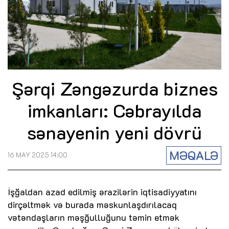
Şərqi Zəngəzurda biznes
imkanları: Cəbrayılda
sənayenin yeni dövrü
MƏQALƏ
16 MAY 2025 14:00
İşğaldan azad edilmiş ərazilərin iqtisadiyyatını
dirçəltmək və burada məskunlaşdırılacaq
vətəndaşların məşğulluğunu təmin etmək