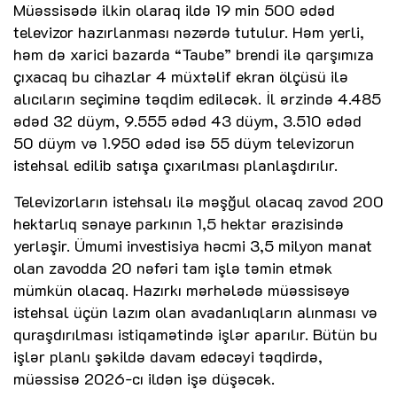
Müəssisədə ilkin olaraq ildə 19 min 500 ədəd
televizor hazırlanması nəzərdə tutulur. Həm yerli,
həm də xarici bazarda “Taube” brendi ilə qarşımıza
çıxacaq bu cihazlar 4 müxtəlif ekran ölçüsü ilə
alıcıların seçiminə təqdim ediləcək. İl ərzində 4.485
ədəd 32 düym, 9.555 ədəd 43 düym, 3.510 ədəd
50 düym və 1.950 ədəd isə 55 düym televizorun
istehsal edilib satışa çıxarılması planlaşdırılır.
Televizorların istehsalı ilə məşğul olacaq zavod 200
hektarlıq sənaye parkının 1,5 hektar ərazisində
yerləşir. Ümumi investisiya həcmi 3,5 milyon manat
olan zavodda 20 nəfəri tam işlə təmin etmək
mümkün olacaq. Hazırkı mərhələdə müəssisəyə
istehsal üçün lazım olan avadanlıqların alınması və
quraşdırılması istiqamətində işlər aparılır. Bütün bu
işlər planlı şəkildə davam edəcəyi təqdirdə,
müəssisə 2026-cı ildən işə düşəcək.