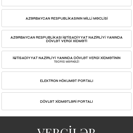
AZƏRBAYCAN RESPUBLİKASININ MİLLİ MƏCLİSİ
AZƏRBAYCAN RESPUBLİKASI İQTİSADİYYAT NAZİRLİYİ YANINDA
DÖVLƏT VERGİ XİDMƏTİ
İQTİSADİYYAT NAZİRLİYİ YANINDA DÖVLƏT VERGİ XİDMƏTİNİN
TƏDRİS MƏRKƏZİ
ELEKTRON HÖKUMƏT PORTALI
DÖVLƏT XİDMƏTLƏRİ PORTALI
VERGİLƏR