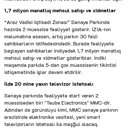
1,7 milyon manatlıq məhsul satışı və xidmətlər
“Araz Vadisi İqtisadi Zonası” Sənaye Parkında
hazırda 2 müəssisə fəaliyyət göstərir. İZİA-nın
məlumatına əsasən, artıq parkın 30 faizi
sahibkarların istifadəsindədir. Burada fəaliyyətə
başlayan sahibkarlar indiyədək 1,7 milyon manatlıq
məhsul satışı və xidmətlər göstəriblər. İndiki
məqamda parkda 5-dən çox müəssisənin tikintisi
istiqamətində işlər davam etdirilir.
İldə 20 minə yaxın televizor istehsalı
Sənayə parkında fəaliyyətə start verən 2
müəssisədən biri "Taube Electronics" MMC-dir.
Adından da göründüyü kimi, MMC sənaye parkının
ərazisində elektronika vasitəsi, yəni smart
televizorların istehsalı ilə məşğul olacaq.