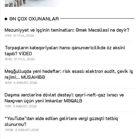
ƏN ÇOX OXUNANLAR
Məzuniyyət və işçinin təminatları: Əmək Məcəlləsi nə deyir?
11:54
31 İYUL, 2026
Torpaqların kateqoriyaları hansı qanunvericilikdə öz əksini
tapıb?
VİDEO
15:46
31 İYUL, 2026
Məşğulluqda yeni hədəflər: risk əsaslı elektron audit, çevik iş
rejimi...
MÜSAHİBƏ
12:54
6 AVQUST, 2026
Daşıma xərclərinə dövlət dəstəyi: qeyri-neft-qaz ixracı və
Naxçıvan üçün yeni imkanlar
MƏQALƏ
11:59
5 AVQUST, 2026
“YouTube”dan əldə edilən gəlirlərə vergi güzəşti tətbiq
olunurmu?
09:35
3 AVQUST, 2026