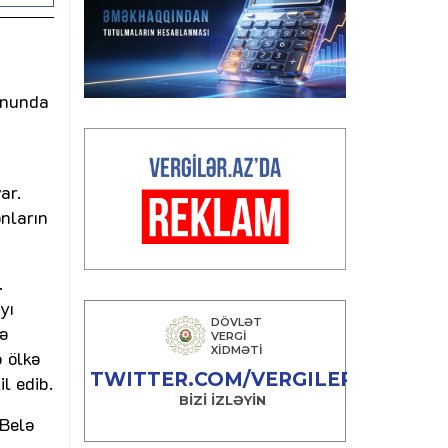
onunda
ar.
onların
.
yı
zə
ə ölkə
l edib.
 Belə