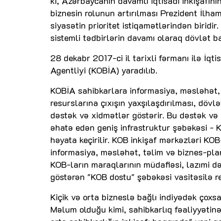
ki, Azərbaycanın davamlı iqtisadi inkişafını
biznesin rolunun artırılması Prezident İlham 
siyasətin prioritet istiqamətlərindən biridi
sistemli tədbirlərin davamı olaraq dövlət b
28 dekabr 2017-ci il tarixli fərmanı ilə İqti
Agentliyi (KOBİA) yaradılıb.
KOBİA sahibkarlara informasiya, məsləhət, 
resurslarına çıxışın yaxşılaşdırılması, döv
dəstək və xidmətlər göstərir. Bu dəstək və
əhatə edən geniş infrastruktur şəbəkəsi - K
həyata keçirilir. KOB inkişaf mərkəzləri KOB
informasiya, məsləhət, təlim və biznes-plan
KOB-ların maraqlarının müdafiəsi, lazımi d
göstərən "KOB dostu" şəbəkəsi vasitəsilə rea
Kiçik və orta bizneslə bağlı indiyədək çoxs
Məlum olduğu kimi, sahibkarlıq fəaliyyətin