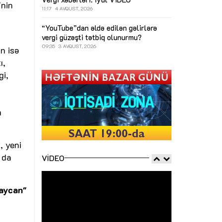
"nin
11:17
4 AVQUST, 2026
“YouTube”dan əldə edilən gəlirlərə
vergi güzəşti tətbiq olunurmu?
09:35
3 AVQUST, 2026
n isə
ı,
gi,
m
, yeni
 da
VIDEO
aycan"