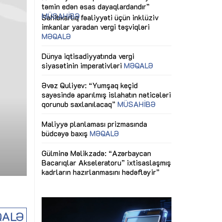
ericiliyinə
Dünya iqtisadiyyatında vergi
Nicat İmanov: "
ühitinin
siyasətinin imperativləri
MƏQALƏ
dəyişikliklər s
edir"
yaxşılaşdırılma
MÜSAHİBƏ
Əvəz Quliyev: “Yumşaq keçid
sayəsində aparılmış islahatın nəticələri
miz daha
qorunub saxlanılacaq”
MÜSAHİBƏ
Aytən Kərimov
, çevik və
inklüziv iş müh
dırmaqdır”
öyrənən komand
Maliyyə planlaması prizmasında
MÜSAHİBƏ
büdcəyə baxış
MƏQALƏ
tərəfdaşlığı
Azərbaycanda d
Gülminə Məlikzadə: “Azərbaycan
n ilk pilot
çərçivəsində hə
Bacarıqlar Akseleratoru” ixtisaslaşmış
layihə
VİDEO
kadrların hazırlanmasını hədəfləyir”
qaviləsi”
Aydın Hüseynov
renliyini
Azərbaycanın iq
andır”
təmin edən əsa
MÜSAHİBƏ
ALƏ