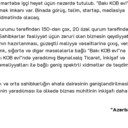
mərtəbə işçi heyət üçün nəzərdə tutulub. "Bakı KOB evi
ək imkanı var. Binada görüş, təlim, startap, mediasiya
xidmətində olacaq.
qurumu tərəfindən 150-dən çox, 20 özəl qurum tərəfində
ahibkarlar fəaliyyət üçün zəruri olan biznesin qeydiyyat
nın hazırlanması, güzəştli maliyyə vəsaitlərinə çıxış, ver
, sığorta və digər məsələlərlə bağlı "Bakı KOB evi"nə
ı KOB evi"ndə yaradılmış Beynəlxalq Ticarət, İnkişaf və
məliyyatları ilə bağlı geniş spektrli xidmətlər də təqdi
ik və orta sahibkarlığın əhatə dairəsinin genişləndirilməsi
in yaradılması ilə ölkədə biznes mühitinin inkişafı daha
"Azərb