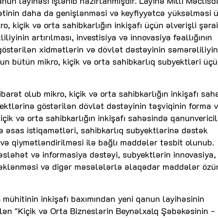
anun layihəsi işlənib hazırlanmışdır. Layihə Milli Məclisd
yyətinin daha da genişlənməsi və keyfiyyətcə yüksəlməsi 
 kiçik və orta sahibkarlığın inkişafı üçün əlverişli şərai
liyinin artırılması, investisiya və innovasiya fəallığının
göstərilən xidmətlərin və dövlət dəstəyinin səmərəliliyin
nun bütün mikro, kiçik və orta sahibkarlıq subyektləri üç
arət olub mikro, kiçik və orta sahibkarlığın inkişafı sah
ektlərinə göstərilən dövlət dəstəyinin təşviqinin forma 
çik və orta sahibkarlığın inkişafı sahəsində qanunvericil
və əsas istiqamətləri, sahibkarlıq subyektlərinə dəstək
 və qiymətləndirilməsi ilə bağlı maddələr təsbit olunub.
sləhət və informasiya dəstəyi, subyektlərin innovasiya,
təklənməsi və digər məsələlərlə əlaqədar maddələr özü
 mühitinin inkişafı baxımından yeni qanun layihəsinin
ilən "Kiçik və Orta Bizneslərin Beynəlxalq Şəbəkəsinin 