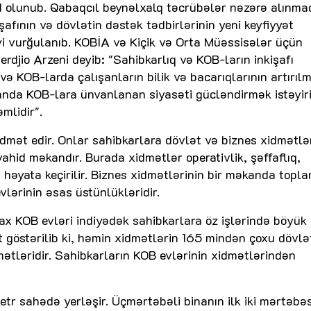
eyd olunub. Qabaqcıl beynəlxalq təcrübələr nəzərə alınma
fının və dövlətin dəstək tədbirlərinin yeni keyfiyyət
i vurğulanıb. KOBİA və Kiçik və Orta Müəssisələr üçün
djio Arzeni deyib: "Sahibkarlıq və KOB-ların inkişafı
və KOB-larda çalışanların bilik və bacarıqlarının artırıl
anda KOB-lara ünvanlanan siyasəti gücləndirmək istəyiri
mlidir".
mət edir. Onlar sahibkarlara dövlət və biznes xidmətlər
ahid məkandır. Burada xidmətlər operativlik, şəffaflıq,
a həyata keçirilir. Biznes xidmətlərinin bir məkanda topl
vlərinin əsas üstünlükləridir.
x KOB evləri indiyədək sahibkarlara öz işlərində böyük
 göstərilib ki, həmin xidmətlərin 165 mindən çoxu dövlə
mətləridir. Sahibkarların KOB evlərinin xidmətlərindən
etr sahədə yerləşir. Üçmərtəbəli binanın ilk iki mərtəbə