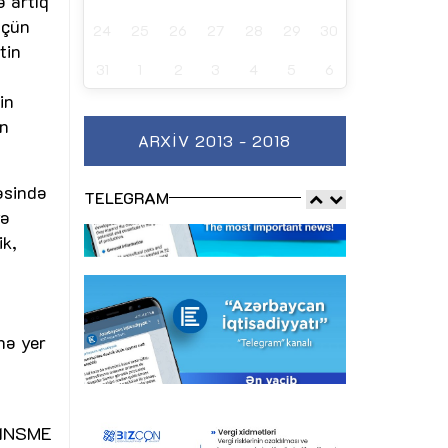
ə artıq
üçün
24
25
26
27
28
29
30
tin
31
1
2
3
4
5
6
in
ün
ARXIV 2013 - 2018
əsində
TELEGRAM
və
ik,
nə yer
- INSME