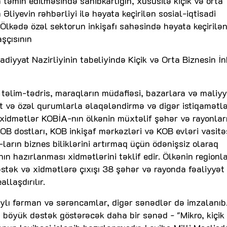
n təmin edilməsində sahibkarlığın, xüsusilə kiçik və orta
Əliyevin rəhbərliyi ilə həyata keçirilən sosial-iqtisadi
r. Ölkədə özəl sektorun inkişafı sahəsində həyata keçirilə
aşçısının
sadiyyat Nazirliyinin tabeliyində Kiçik və Orta Biznesin İn
təlim-tədris, maraqların müdafiəsi, bazarlara və maliy
lət və özəl qurumlarla əlaqələndirmə və digər istiqamətl
 xidmətlər KOBİA-nın ölkənin müxtəlif şəhər və rayonları
OB dostları, KOB inkişaf mərkəzləri və KOB evləri vasitə
-ların biznes biliklərini artırmaq üçün ödənişsiz olaraq
ın hazırlanması xidmətlərini təklif edir. Ölkənin regionl
əstək və xidmətlərə çıxışı 38 şəhər və rayonda fəaliyyət
llaşdırılır.
aylı fərman və sərəncamlar, digər sənədlər də imzalanıb
ə böyük dəstək göstərəcək daha bir sənəd - "Mikro, kiçik