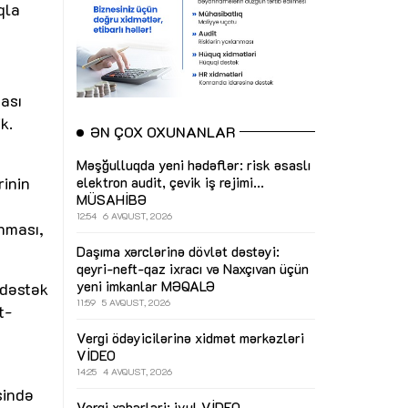
qla
ması
k.
ƏN ÇOX OXUNANLAR
Məşğulluqda yeni hədəflər: risk əsaslı
inin
elektron audit, çevik iş rejimi...
MÜSAHİBƏ
12:54
6 AVQUST, 2026
anması,
Daşıma xərclərinə dövlət dəstəyi:
qeyri-neft-qaz ixracı və Naxçıvan üçün
yeni imkanlar
MƏQALƏ
 dəstək
11:59
5 AVQUST, 2026
t-
Vergi ödəyicilərinə xidmət mərkəzləri
VİDEO
14:25
4 AVQUST, 2026
sində
Vergi xəbərləri: iyul
VİDEO