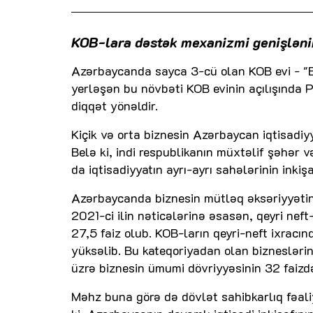
KOB-lara dəstək mexanizmi genişlənir
Azərbaycanda sayca 3-cü olan KOB evi - "Ba
yerləşən bu növbəti KOB evinin açılışında P
diqqət yönəldir.
Kiçik və orta biznesin Azərbaycan iqtisadiyya
Belə ki, indi respublikanın müxtəlif şəhər və
da iqtisadiyyatın ayrı-ayrı sahələrinin inkişa
Azərbaycanda biznesin mütləq əksəriyyətini -
2021-ci ilin nəticələrinə əsasən, qeyri nef
27,5 faiz olub. KOB-ların qeyri-neft ixracın
yüksəlib. Bu kateqoriyadan olan bizneslərin
üzrə biznesin ümumi dövriyyəsinin 32 faizdən
Məhz buna görə də dövlət sahibkarlıq fəaliy