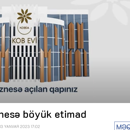
Dünya iqtisadiyyatında vergi
Nicat İmanov: "Vergi qanunv
siyasətinin imperativləri
MƏQALƏ
dəyişikliklər sahibkarlıq m
yaxşılaşdırılmasına xidmət 
MÜSAHİBƏ
Əvəz Quliyev: “Yumşaq keçid
sayəsində aparılmış islahatın nəticələri
qorunub saxlanılacaq”
MÜSAHİBƏ
Aytən Kərimova: “Məqsədi
inklüziv iş mühiti yaratmaq
öyrənən komanda formalaş
Maliyyə planlaması prizmasında
MÜSAHİBƏ
büdcəyə baxış
MƏQALƏ
Azərbaycanda dövlət-özəl 
Gülminə Məlikzadə: “Azərbaycan
çərçivəsində həyata keçirilə
Bacarıqlar Akseleratoru” ixtisaslaşmış
layihə
VİDEO
kadrların hazırlanmasını hədəfləyir”
Aydın Hüseynov: “Əsrin mü
Azərbaycanın iqtisadi suve
təmin edən əsas dayaqlard
MÜSAHİBƏ
znesə böyük etimad
MƏQ
13 YANVAR 2023 17:02