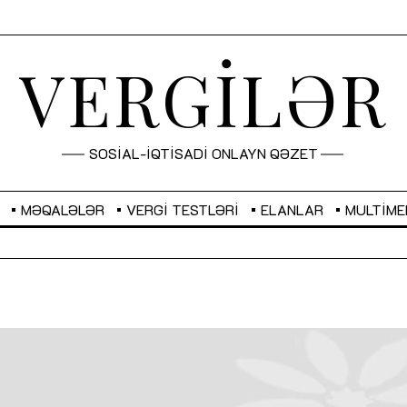
VERGİLƏR
SOSİAL-İQTİSADİ ONLAYN QƏZET
MƏQALƏLƏR
VERGI TESTLƏRI
ELANLAR
MULTIME
GBP
2,2873
RUB
2,0816
Sahibkarlıq fəaliyyəti üçün inklüziv
“Düzgün kommunikasiyanın
imkanlar yaradan vergi təşviqləri
real iş və sistemli fəaliyyə
MƏQALƏ
MÜSAHİBƏ