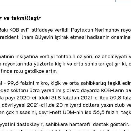
 və təkmilləşir
kı KOB evi" istifadəyə verildi. Paytaxtın Nərimanov ray
rezident İlham Əliyevin iştirak etməsi hadisənin önəminə
tının inkişafına verdiyi töhfənin öz yeri, öz əhəmiyyəti v
 rayonlarında yüzlərlə kiçik və orta sahibkar çalışır ki, 
fında rolu getdikcə artır.
 99,6 faizini mikro, kiçik və orta sahibkarlıq təşkil edir
t-qaz sektoru üzrə yaradılmış əlavə dəyərdə KOB-ların pa
da payı 2020-ci ildəki 31,8 faizdən 2021-ci ildə 59,8 fai
 dövriyyəsi 2021-ci ildə 20 milyard dollara yaxın olub v
 çox hissəsini, qeyri-neft ÜDM-nin isə 56,5 faizini təşki
yətini dəstəkləyir, sahibkara hərtərəfli dəstək göstərir.