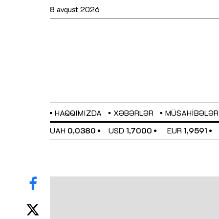
8 avqust 2026
HAQQIMIZDA
XƏBƏRLƏR
MÜSAHIBƏLƏR
EL
0,6489
UAH
0,0380
USD
1,7000
EUR
1,9591