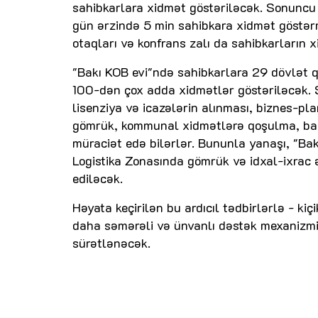
sahibkarlara xidmət göstəriləcək. Sonuncu 
gün ərzində 5 min sahibkara xidmət göstərm
otaqları və konfrans zalı da sahibkarların 
"Bakı KOB evi"ndə sahibkarlara 29 dövlət 
100-dən çox adda xidmətlər göstəriləcək. S
lisenziya və icazələrin alınması, biznes-pla
gömrük, kommunal xidmətlərə qoşulma, bank
müraciət edə bilərlər. Bununla yanaşı, "Bak
Logistika Zonasında gömrük və idxal-ixrac ə
ediləcək.
Həyata keçirilən bu ardıcıl tədbirlərlə - kiç
daha səmərəli və ünvanlı dəstək mexanizmin
sürətlənəcək.