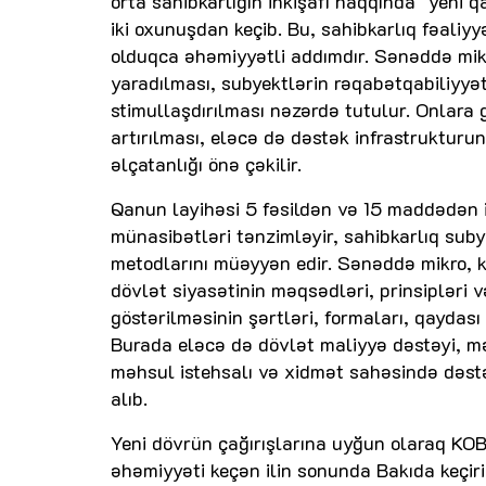
orta sahibkarlığın inkişafı haqqında" yeni q
iki oxunuşdan keçib. Bu, sahibkarlıq fəali
olduqca əhəmiyyətli addımdır. Sənəddə mikro,
yaradılması, subyektlərin rəqabətqabiliyyətli
stimullaşdırılması nəzərdə tutulur. Onlara 
artırılması, eləcə də dəstək infrastrukturu
əlçatanlığı önə çəkilir.
Qanun layihəsi 5 fəsildən və 15 maddədən ib
münasibətləri tənzimləyir, sahibkarlıq suby
metodlarını müəyyən edir. Sənəddə mikro, ki
dövlət siyasətinin məqsədləri, prinsipləri 
göstərilməsinin şərtləri, formaları, qaydası
Burada eləcə də dövlət maliyyə dəstəyi, mə
məhsul istehsalı və xidmət sahəsində dəs
alıb.
Yeni dövrün çağırışlarına uyğun olaraq KOB
əhəmiyyəti keçən ilin sonunda Bakıda keçir