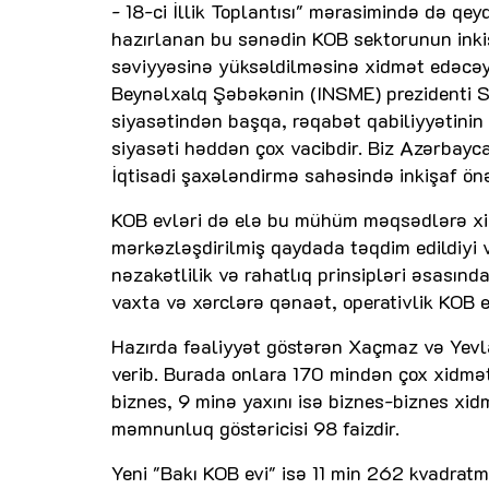
- 18-ci İllik Toplantısı" mərasimində də q
hazırlanan bu sənədin KOB sektorunun inkişa
səviyyəsinə yüksəldilməsinə xidmət edəcəy
Beynəlxalq Şəbəkənin (INSME) prezidenti Ser
siyasətindən başqa, rəqabət qabiliyyətinin 
siyasəti həddən çox vacibdir. Biz Azərbayc
İqtisadi şaxələndirmə sahəsində inkişaf önə
KOB evləri də elə bu mühüm məqsədlərə xid
mərkəzləşdirilmiş qaydada təqdim edildiyi v
nəzakətlilik və rahatlıq prinsipləri əsasınd
vaxta və xərclərə qənaət, operativlik KOB e
Hazırda fəaliyyət göstərən Xaçmaz və Yevla
verib. Burada onlara 170 mindən çox xidmət
biznes, 9 minə yaxını isə biznes-biznes xid
məmnunluq göstəricisi 98 faizdir.
Yeni "Bakı KOB evi" isə 11 min 262 kvadratm