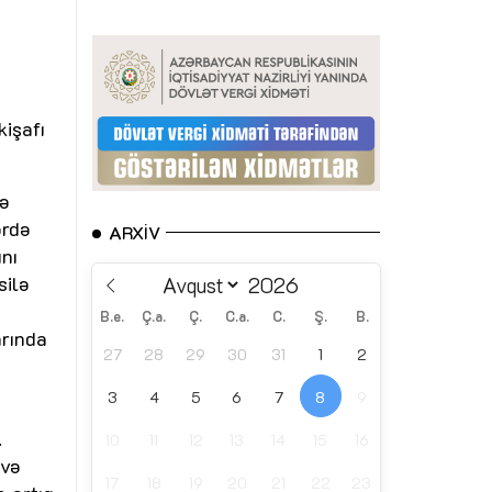
n
kişafı
yə
ərdə
ARXIV
nı
silə
B.e.
Ç.a.
Ç.
C.a.
C.
Ş.
B.
arında
27
28
29
30
31
1
2
3
4
5
6
7
8
9
.
10
11
12
13
14
15
16
 və
17
18
19
20
21
22
23