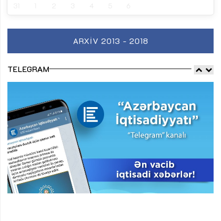
31
1
2
3
4
5
6
ARXIV 2013 - 2018
TELEGRAM