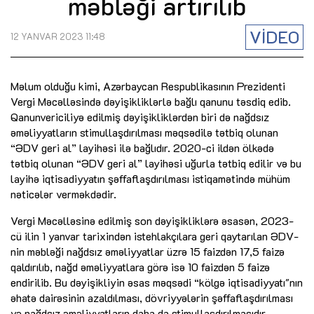
məbləği artırılıb
VİDEO
12 YANVAR 2023 11:48
Məlum olduğu kimi, Azərbaycan Respublikasının Prezidenti
Vergi Məcəlləsində dəyişikliklərlə bağlı qanunu təsdiq edib.
Qanunvericiliyə edilmiş dəyişikliklərdən biri də nağdsız
əməliyyatların stimullaşdırılması məqsədilə tətbiq olunan
“ƏDV geri al” layihəsi ilə bağlıdır. 2020-ci ildən ölkədə
tətbiq olunan “ƏDV geri al” layihəsi uğurla tətbiq edilir və bu
layihə iqtisadiyyatın şəffaflaşdırılması istiqamətində mühüm
nəticələr verməkdədir.
Vergi Məcəlləsinə edilmiş son dəyişikliklərə əsasən, 2023-
cü ilin 1 yanvar tarixindən istehlakçılara geri qaytarılan ƏDV-
nin məbləği nağdsız əməliyyatlar üzrə 15 faizdən 17,5 faizə
qaldırılıb, nağd əməliyyatlara görə isə 10 faizdən 5 faizə
endirilib. Bu dəyişikliyin əsas məqsədi “kölgə iqtisadiyyatı"nın
əhatə dairəsinin azaldılması, dövriyyələrin şəffaflaşdırılması
və nağdsız əməliyyatların daha da stimullaşdırılmasıdır.