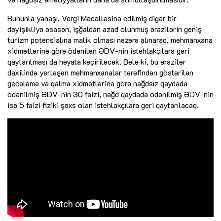
Bununla yanaşı, Vergi Məcəlləsinə edilmiş digər bir
dəyişikliyə əsasən, işğaldan azad olunmuş ərazilərin geniş
turizm potensialına malik olması nəzərə alınaraq, mehmanxana
xidmətlərinə görə ödənilən ƏDV-nin istehlakçılara geri
qaytarılması da həyata keçiriləcək. Belə ki, bu ərazilər
daxilində yerləşən mehmanxanalar tərəfindən göstərilən
gecələmə və qalma xidmətlərinə görə nağdsız qaydada
ödənilmiş ƏDV-nin 30 faizi, nağd qaydada ödənilmiş ƏDV-nin
isə 5 faizi fiziki şəxs olan istehlakçılara geri qaytarılacaq.