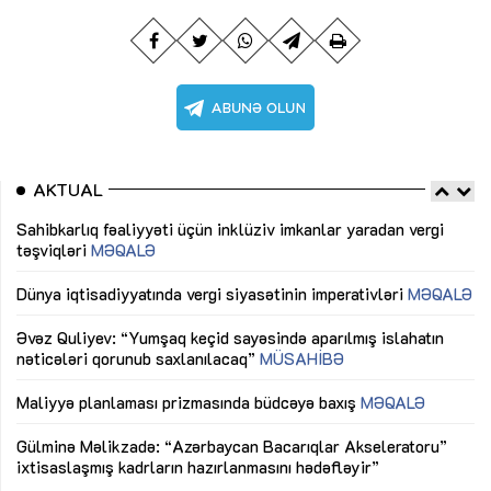
AKTUAL
Sahibkarlıq fəaliyyəti üçün inklüziv imkanlar yaradan vergi
“D
təşviqləri
MƏQALƏ
fə
lıq
Dünya iqtisadiyyatında vergi siyasətinin imperativləri
MƏQALƏ
Ni
mü
Əvəz Quliyev: “Yumşaq keçid sayəsində aparılmış islahatın
nəticələri qorunub saxlanılacaq”
MÜSAHİBƏ
Ay
ya
M
Maliyyə planlaması prizmasında büdcəyə baxış
MƏQALƏ
Az
Gülminə Məlikzadə: “Azərbaycan Bacarıqlar Akseleratoru”
ke
ixtisaslaşmış kadrların hazırlanmasını hədəfləyir”