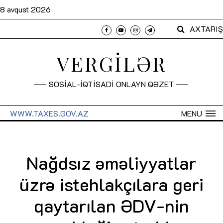
8 avqust 2026
AXTARIŞ
VERGİLƏR
SOSİAL-İQTİSADİ ONLAYN QƏZET
WWW.TAXES.GOV.AZ
MENU
Nağdsız əməliyyatlar
üzrə istehlakçılara geri
qaytarılan ƏDV-nin