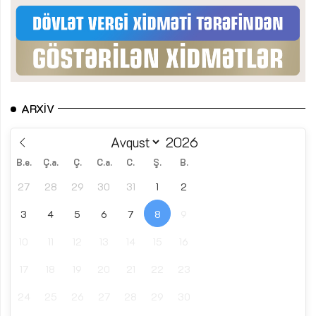
ARXIV
B.e.
Ç.a.
Ç.
C.a.
C.
Ş.
B.
27
28
29
30
31
1
2
3
4
5
6
7
8
9
10
11
12
13
14
15
16
17
18
19
20
21
22
23
24
25
26
27
28
29
30