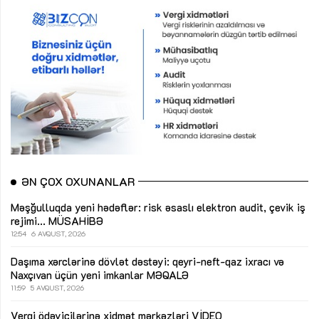
ƏN ÇOX OXUNANLAR
Məşğulluqda yeni hədəflər: risk əsaslı elektron audit, çevik iş
rejimi...
MÜSAHİBƏ
12:54
6 AVQUST, 2026
Daşıma xərclərinə dövlət dəstəyi: qeyri-neft-qaz ixracı və
Naxçıvan üçün yeni imkanlar
MƏQALƏ
11:59
5 AVQUST, 2026
Vergi ödəyicilərinə xidmət mərkəzləri
VİDEO