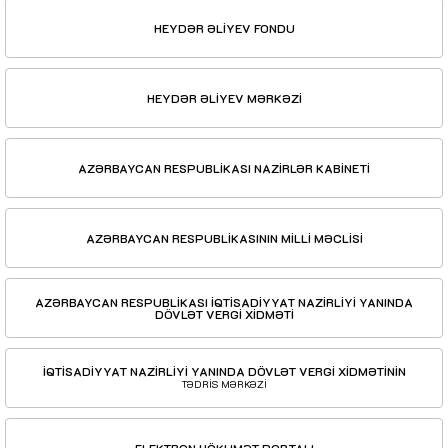
HEYDƏR ƏLİYEV FONDU
HEYDƏR ƏLİYEV MƏRKƏZİ
AZƏRBAYCAN RESPUBLİKASI NAZİRLƏR KABİNETİ
AZƏRBAYCAN RESPUBLİKASININ MİLLİ MƏCLİSİ
AZƏRBAYCAN RESPUBLİKASI İQTİSADİYYAT NAZİRLİYİ YANINDA
DÖVLƏT VERGİ XİDMƏTİ
İQTİSADİYYAT NAZİRLİYİ YANINDA DÖVLƏT VERGİ XİDMƏTİNİN
TƏDRİS MƏRKƏZİ
ELEKTRON HÖKUMƏT PORTALI