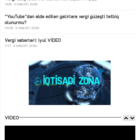
14:25
4 AVQUST, 2026
“YouTube”dan əldə edilən gəlirlərə vergi güzəşti tətbiq
olunurmu?
09:35
3 AVQUST, 2026
Vergi xəbərləri: iyul
VİDEO
11:17
4 AVQUST, 2026
VIDEO