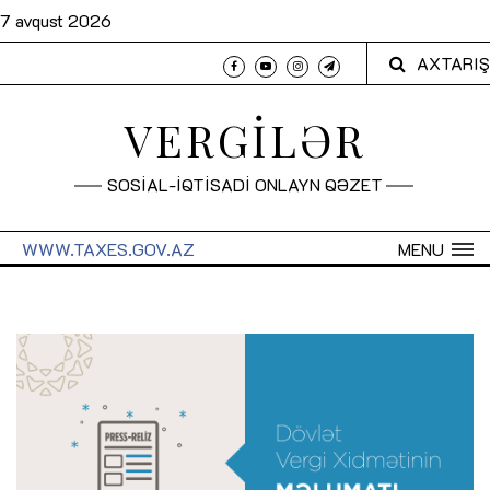
7 avqust 2026
AXTARIŞ
VERGİLƏR
SOSİAL-İQTİSADİ ONLAYN QƏZET
WWW.TAXES.GOV.AZ
MENU