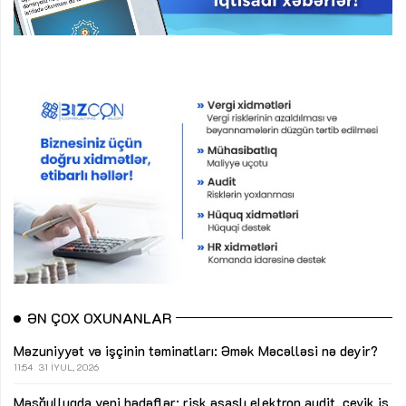
ƏN ÇOX OXUNANLAR
Məzuniyyət və işçinin təminatları: Əmək Məcəlləsi nə deyir?
11:54
31 İYUL, 2026
Məşğulluqda yeni hədəflər: risk əsaslı elektron audit, çevik iş