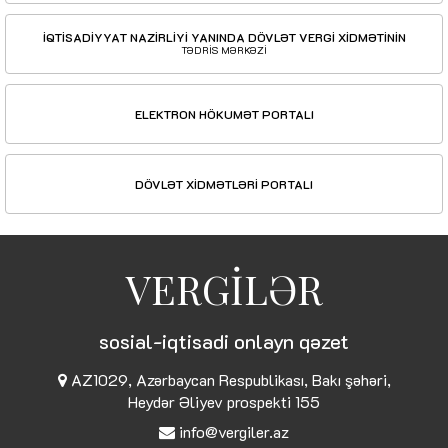
İQTİSADİYYAT NAZİRLİYİ YANINDA DÖVLƏT VERGİ XİDMƏTİNİN
TƏDRİS MƏRKƏZİ
ELEKTRON HÖKUMƏT PORTALI
DÖVLƏT XİDMƏTLƏRİ PORTALI
VERGİLƏR
sosial-iqtisadi onlayn qəzet
AZ1029, Azərbaycan Respublikası, Bakı şəhəri,
Heydər Əliyev prospekti 155
info@vergiler.az