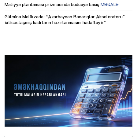
M
Maliyyə planlaması prizmasında büdcəyə baxış
MƏQALƏ
Az
Gülminə Məlikzadə: “Azərbaycan Bacarıqlar Akseleratoru”
ke
ixtisaslaşmış kadrların hazırlanmasını hədəfləyir”
Ay
su