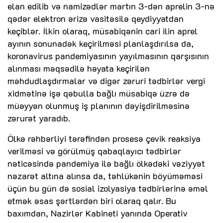
elan edilib və namizədlər martın 3-dən aprelin 3-nə
qədər elektron ərizə vasitəsilə qeydiyyatdan
keçiblər. İlkin olaraq, müsabiqənin cari ilin aprel
ayının sonunadək keçirilməsi planlaşdırılsa da,
koronavirus pandemiyasının yayılmasının qarşısının
alınması məqsədilə həyata keçirilən
məhdudlaşdırmalar və digər zəruri tədbirlər vergi
xidmətinə işə qəbulla bağlı müsabiqə üzrə də
müəyyən olunmuş iş planının dəyişdirilməsinə
zərurət yaradıb.
Ölkə rəhbərliyi tərəfindən prosesə çevik reaksiya
verilməsi və görülmüş qabaqlayıcı tədbirlər
nəticəsində pandemiya ilə bağlı ölkədəki vəziyyət
nəzarət altına alınsa da, təhlükənin böyüməməsi
üçün bu gün də sosial izolyasiya tədbirlərinə əməl
etmək əsas şərtlərdən biri olaraq qalır. Bu
baxımdan, Nazirlər Kabineti yanında Operativ