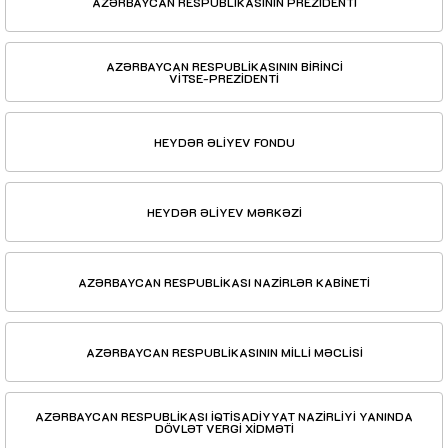
AZƏRBAYCAN RESPUBLİKASININ PREZİDENTİ
AZƏRBAYCAN RESPUBLİKASININ BİRİNCİ
VİTSE-PREZİDENTİ
HEYDƏR ƏLİYEV FONDU
HEYDƏR ƏLİYEV MƏRKƏZİ
AZƏRBAYCAN RESPUBLİKASI NAZİRLƏR KABİNETİ
AZƏRBAYCAN RESPUBLİKASININ MİLLİ MƏCLİSİ
AZƏRBAYCAN RESPUBLİKASI İQTİSADİYYAT NAZİRLİYİ YANINDA
DÖVLƏT VERGİ XİDMƏTİ