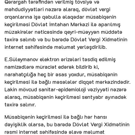
Qərargah tərəfindən verilmiş tövsiyə və
məhdudiyyətləri nəzərə alaraq, dövlət vergi
orqanlarına işə qəbulla əlaqədar müsabiqənin
keçirilməsi Dövlət İmtahan Mərkəzi ilə aparılmış
müzakirələr nəticəsində qeyri-müəyyən müddətə
təxirə salınıb və bu barədə Dövlət Vergi Xidmətinin
internet səhifəsində məlumat yerləşdirilib.
E.Süleymanov elektron ərizələri təsdiq edilmiş
namizədlərə müraciət edərək bildirib ki,
narahatçılığa heç bir əsas yoxdur, müsabiqənin
keçirilməsi ilə bağlı məsələlər diqqət mərkəzindədir.
Lakin mövcud sanitar-epidemioloji vəziyyəti nəzərə
alaraq, müsabiqənin keçirilməsi sentyabr ayınadək
təxirə salınır.
Müsabiqənin keçirilməsi ilə bağlı hər hansı
dəyişiklik olarsa, bu barədə Dövlət Vergi Xidmətinin
rəsmi internet səhifəsində əlavə məlumat