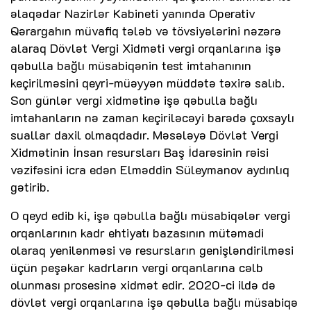
əlaqədar Nazirlər Kabineti yanında Operativ
Qərargahın müvafiq tələb və tövsiyələrini nəzərə
alaraq Dövlət Vergi Xidməti vergi orqanlarına işə
qəbulla bağlı müsabiqənin test imtahanının
keçirilməsini qeyri-müəyyən müddətə təxirə salıb.
Son günlər vergi xidmətinə işə qəbulla bağlı
imtahanların nə zaman keçiriləcəyi barədə çoxsaylı
suallar daxil olmaqdadır. Məsələyə Dövlət Vergi
Xidmətinin İnsan resursları Baş İdarəsinin rəisi
vəzifəsini icra edən Elməddin Süleymanov aydınlıq
gətirib.
O qeyd edib ki, işə qəbulla bağlı müsabiqələr vergi
orqanlarının kadr ehtiyatı bazasının mütəmadi
olaraq yenilənməsi və resursların genişləndirilməsi
üçün peşəkar kadrların vergi orqanlarına cəlb
olunması prosesinə xidmət edir. 2020-ci ildə də
dövlət vergi orqanlarına işə qəbulla bağlı müsabiqə