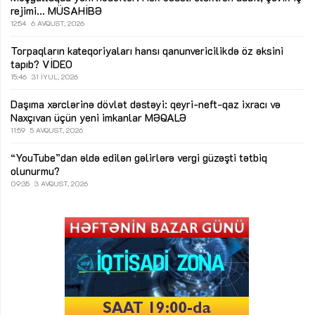
rejimi...
MÜSAHİBƏ
12:54
6 AVQUST, 2026
Torpaqların kateqoriyaları hansı qanunvericilikdə öz əksini
tapıb?
VİDEO
15:46
31 İYUL, 2026
Daşıma xərclərinə dövlət dəstəyi: qeyri-neft-qaz ixracı və
Naxçıvan üçün yeni imkanlar
MƏQALƏ
11:59
5 AVQUST, 2026
“YouTube”dan əldə edilən gəlirlərə vergi güzəşti tətbiq
olunurmu?
09:35
3 AVQUST, 2026