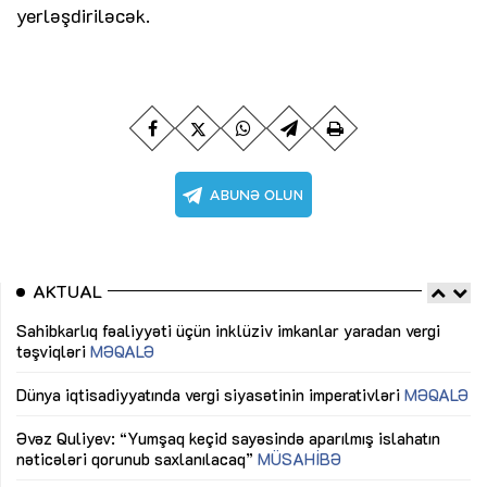
yerləşdiriləcək.
AKTUAL
Sahibkarlıq fəaliyyəti üçün inklüziv imkanlar yaradan vergi
“D
təşviqləri
MƏQALƏ
fə
lıq
Dünya iqtisadiyyatında vergi siyasətinin imperativləri
MƏQALƏ
Ni
mü
Əvəz Quliyev: “Yumşaq keçid sayəsində aparılmış islahatın
nəticələri qorunub saxlanılacaq”
MÜSAHİBƏ
Ay
ya