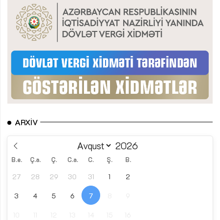
ARXIV
B.e.
Ç.a.
Ç.
C.a.
C.
Ş.
B.
27
28
29
30
31
1
2
3
4
5
6
7
8
9
10
11
12
13
14
15
16