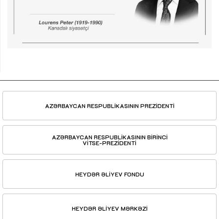
AZƏRBAYCAN RESPUBLİKASININ PREZİDENTİ
AZƏRBAYCAN RESPUBLİKASININ BİRİNCİ
VİTSE-PREZİDENTİ
HEYDƏR ƏLİYEV FONDU
HEYDƏR ƏLİYEV MƏRKƏZİ