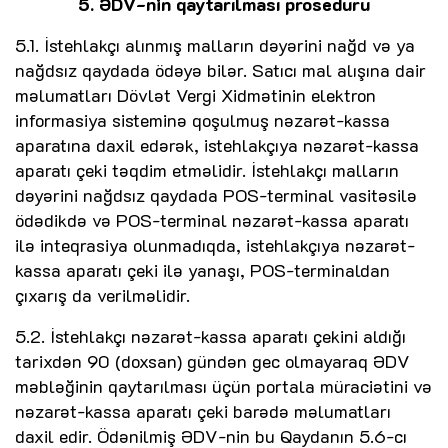
5. ƏDV-nin qaytarılması proseduru
5.1. İstehlakçı alınmış malların dəyərini nağd və ya
nağdsız qaydada ödəyə bilər. Satıcı mal alışına dair
məlumatları Dövlət Vergi Xidmətinin elektron
informasiya sisteminə qoşulmuş nəzarət-kassa
aparatına daxil edərək, istehlakçıya nəzarət-kassa
aparatı çeki təqdim etməlidir. İstehlakçı malların
dəyərini nağdsız qaydada POS-terminal vasitəsilə
ödədikdə və POS-terminal nəzarət-kassa aparatı
ilə inteqrasiya olunmadıqda, istehlakçıya nəzarət-
kassa aparatı çeki ilə yanaşı, POS-terminaldan
çıxarış da verilməlidir.
5.2. İstehlakçı nəzarət-kassa aparatı çekini aldığı
tarixdən 90 (doxsan) gündən gec olmayaraq ƏDV
məbləğinin qaytarılması üçün portala müraciətini və
nəzarət-kassa aparatı çeki barədə məlumatları
daxil edir. Ödənilmiş ƏDV-nin bu Qaydanın 5.6-cı