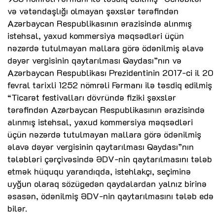
və vətəndaşlığı olmayan şəxslər tərəfindən
Azərbaycan Respublikasının ərazisində alınmış
istehsal, yaxud kommersiya məqsədləri üçün
nəzərdə tutulmayan mallara görə ödənilmiş əlavə
dəyər vergisinin qaytarılması Qaydası”nın və
Azərbaycan Respublikası Prezidentinin 2017-ci il 20
fevral tarixli 1252 nömrəli Fərmanı ilə təsdiq edilmiş
“Ticarət festivalları dövründə fiziki şəxslər
tərəfindən Azərbaycan Respublikasının ərazisində
alınmış istehsal, yaxud kommersiya məqsədləri
üçün nəzərdə tutulmayan mallara görə ödənilmiş
əlavə dəyər vergisinin qaytarılması Qaydası”nın
tələbləri çərçivəsində ƏDV-nin qaytarılmasını tələb
etmək hüququ yarandıqda, istehlakçı, seçiminə
uyğun olaraq sözügedən qaydalardan yalnız birinə
əsasən, ödənilmiş ƏDV-nin qaytarılmasını tələb edə
bilər.