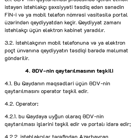
istəyən istehlakçı şəxsiyyəti təsdiq edən sənədin
FİN-i və ya mobil telefon nömrəsi vasitəsilə portal
üzərindən qeydiyyatdan keçir. Qeydiyyat zamanı
istehlakçı üçün elektron kabinet yaradılır.
3.2. İstehlakçının mobil telefonuna və ya elektron
poçt ünvanına qeydiyyatın təsdiqi barədə məlumat
göndərilir.
4. ƏDV-nin qaytarılmasının təşkili
4.1. Bu Qaydanın məqsədləri üçün ƏDV-nin
qaytarılmasını operator təşkil edir.
4.2. Operator:
4.2.1. bu Qaydaya uyğun olaraq ƏDV-nin
qaytarılması işlərini təşkil edir və portalı idarə edir;
4.2.2. istehlakçılar tərəfindən Azərbaycan