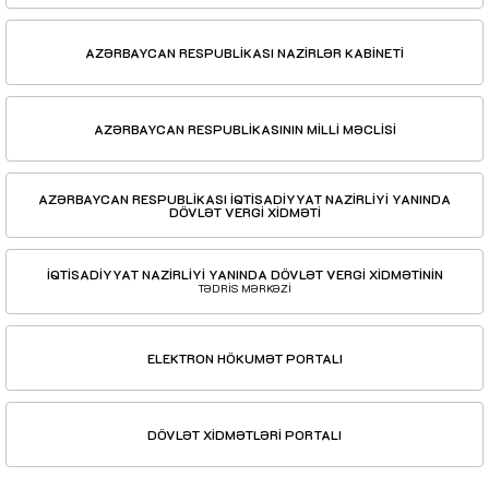
AZƏRBAYCAN RESPUBLİKASI NAZİRLƏR KABİNETİ
AZƏRBAYCAN RESPUBLİKASININ MİLLİ MƏCLİSİ
AZƏRBAYCAN RESPUBLİKASI İQTİSADİYYAT NAZİRLİYİ YANINDA
DÖVLƏT VERGİ XİDMƏTİ
İQTİSADİYYAT NAZİRLİYİ YANINDA DÖVLƏT VERGİ XİDMƏTİNİN
TƏDRİS MƏRKƏZİ
ELEKTRON HÖKUMƏT PORTALI
DÖVLƏT XİDMƏTLƏRİ PORTALI