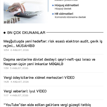
ƏN ÇOX OXUNANLAR
Məşğulluqda yeni hədəflər: risk əsaslı elektron audit, çevik iş
rejimi...
MÜSAHİBƏ
12:54
6 AVQUST, 2026
Daşıma xərclərinə dövlət dəstəyi: qeyri-neft-qaz ixracı və
Naxçıvan üçün yeni imkanlar
MƏQALƏ
11:59
5 AVQUST, 2026
Vergi ödəyicilərinə xidmət mərkəzləri
VİDEO
14:25
4 AVQUST, 2026
Vergi xəbərləri: iyul
VİDEO
11:17
4 AVQUST, 2026
“YouTube”dan əldə edilən gəlirlərə vergi güzəşti tətbiq