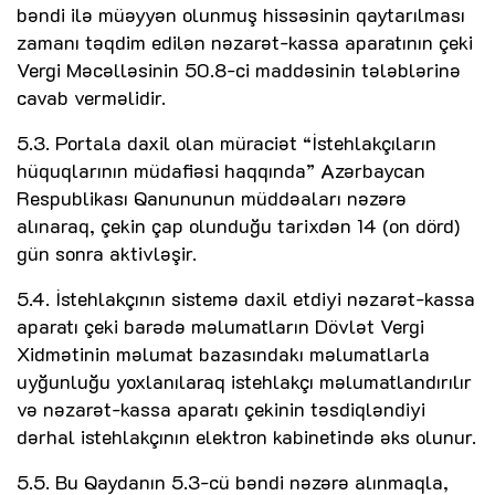
bəndi ilə müəyyən olunmuş hissəsinin qaytarılması
zamanı təqdim edilən nəzarət-kassa aparatının çeki
Vergi Məcəlləsinin 50.8-ci maddəsinin tələblərinə
cavab verməlidir.
5.3. Portala daxil olan müraciət “İstehlakçıların
hüquqlarının müdafiəsi haqqında” Azərbaycan
Respublikası Qanununun müddəaları nəzərə
alınaraq, çekin çap olunduğu tarixdən 14 (on dörd)
gün sonra aktivləşir.
5.4. İstehlakçının sistemə daxil etdiyi nəzarət-kassa
aparatı çeki barədə məlumatların Dövlət Vergi
Xidmətinin məlumat bazasındakı məlumatlarla
uyğunluğu yoxlanılaraq istehlakçı məlumatlandırılır
və nəzarət-kassa aparatı çekinin təsdiqləndiyi
dərhal istehlakçının elektron kabinetində əks olunur.
5.5. Bu Qaydanın 5.3-cü bəndi nəzərə alınmaqla,