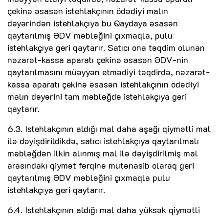
çekinə əsasən istehlakçının ödədiyi malın
dəyərindən istehlakçıya bu Qaydaya əsasən
qaytarılmış ƏDV məbləğini çıxmaqla, pulu
istehlakçıya geri qaytarır. Satıcı ona təqdim olunan
nəzarət-kassa aparatı çekinə əsasən ƏDV-nin
qaytarılmasını müəyyən etmədiyi təqdirdə, nəzarət-
kassa aparatı çekinə əsasən istehlakçının ödədiyi
malın dəyərini tam məbləğdə istehlakçıya geri
qaytarır.
6.3. İstehlakçının aldığı mal daha aşağı qiymətli mal
ilə dəyişdirildikdə, satıcı istehlakçıya qaytarılmalı
məbləğdən ilkin alınmış mal ilə dəyişdirilmiş mal
arasındakı qiymət fərqinə mütənasib olaraq geri
qaytarılmış ƏDV məbləğini çıxmaqla pulu
istehlakçıya geri qaytarır.
6.4. İstehlakçının aldığı mal daha yüksək qiymətli