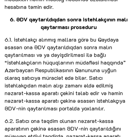
hesabına təmin edir.
6. ƏDV qaytarıldıqdan sonra istehlakçının malı
qaytarması proseduru
6.1. İstehlakçı alınmış mallara görə bu Qaydaya
əsasən ona ƏDV qaytarıldıqdan sonra malın
qaytarılması və ya dəyişdirilməsi ilə bağlı
“İstehlakçıların hüquqlarının müdafiəsi haqqında”
Azərbaycan Respublikasının Qanununa uyğun
olaraq satıcıya müraciət edə bilər. Satıcı
istehlakçıdan malın alışı zamanı əldə edilmiş
nəzarət-kassa aparatı çekini tələb edir və həmin
nəzarət-kassa aparatı çekinə əsasən istehlakçıya
ƏDV-nin qaytarılması portalda yoxlanılır.
6.2. Satıcı ona təqdim olunan nəzarət-kassa
aparatının çekinə əsasən ƏDV-nin qaytarıldığını
müəyyən etdiyi təqdirdə, nəzarət-kassa aparatı