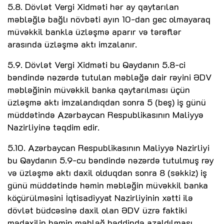
5.8. Dövlət Vergi Xidməti hər ay qaytarılan
məbləğlə bağlı növbəti ayın 10-dan gec olmayaraq
müvəkkil bankla üzləşmə aparır və tərəflər
arasında üzləşmə aktı imzalanır.
5.9. Dövlət Vergi Xidməti bu Qaydanın 5.8-ci
bəndində nəzərdə tutulan məbləğə dair rəyini ƏDV
məbləğinin müvəkkil banka qaytarılması üçün
üzləşmə aktı imzalandıqdan sonra 5 (beş) iş günü
müddətində Azərbaycan Respublikasının Maliyyə
Nazirliyinə təqdim edir.
5.10. Azərbaycan Respublikasının Maliyyə Nazirliyi
bu Qaydanın 5.9-cu bəndində nəzərdə tutulmuş rəy
və üzləşmə aktı daxil olduqdan sonra 8 (səkkiz) iş
günü müddətində həmin məbləğin müvəkkil banka
köçürülməsini İqtisadiyyat Nazirliyinin xətti ilə
dövlət büdcəsinə daxil olan ƏDV üzrə faktiki
mədaxilin həmin məbləğ həddində azaldılması