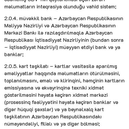
məlumatların inteqrasiya olunduğu vahid sistem;
2.0.4. müvəkkil bank – Azərbaycan Respublikasının
Maliyyə Nazirliyi və Azərbaycan Respublikasının
Mərkəzi Bankı ilə razılaşdırılmaqla Azərbaycan
Respublikası İqtisadiyyat Nazirliyinin (bundan sonra
– İqtisadiyyat Nazirliyi) müəyyən etdiyi bank və ya
banklar;
2.0.5. kart təşkilatı – kartlar vasitəsilə aparılmış
əməliyyatlar haqqında məlumatların ötürülməsini,
toplanılmasını, emalı və klirinqini, həmçinin kartların
emissiyasına və ekvayrinqinə texniki xidmət
göstərilməsini həyata keçirən xidmət mərkəzi
(prosessinq fəaliyyətini həyata keçirən banklar və
digər hüquqi şəxslər) və ya beynəlxalq kart
təşkilatının Azərbaycan Respublikasındakı
nümayəndəliyi, filialı və ya digər bölməsi;