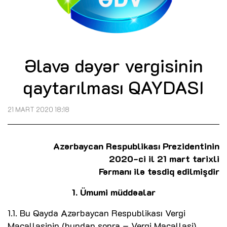
Əlavə dəyər vergisinin
qaytarılması QAYDASI
21 MART 2020 18:18
Azərbaycan Respublikası Prezidentinin
2020-ci il 21 mart tarixli
Fərmanı ilə təsdiq edilmişdir
1. Ümumi müddəalar
1.1. Bu Qayda Azərbaycan Respublikası Vergi
Məcəlləsinin (bundan sonra – Vergi Məcəlləsi)