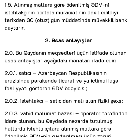
1.5. Alınmış mallara görə ödənilmiş ƏDV-ni
istehlakçının portala müraciətinin daxil edildiyi
tarixdən 30 (otuz) gün müddətində müvəkkil bank
qaytarır.
2. Əsas anlayışlar
2.0. Bu Qaydanın məqsədləri üçün istifadə olunan
əsas anlayışlar aşağıdakı mənaları ifadə edir:
2.0.1. satıcı – Azərbaycan Respublikasının
ərazisində pərakəndə ticarət və ya ictimai iaşə
fəaliyyəti göstərən ƏDV ödəyicisi;
2.0.2. istehlakçı – satıcıdan malı alan fiziki şəxs;
2.0.3. vahid məlumat bazası – operator tərəfindən
idarə olunan, bu Qaydada nəzərdə tutulmuş
hallarda istehlakçılara alınmış mallara görə
ödənilmiş ƏDV-nin qaytarılması üçün zəruri