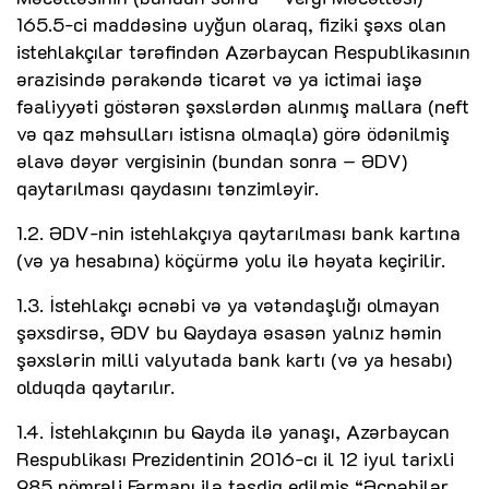
165.5-ci maddəsinə uyğun olaraq, fiziki şəxs olan
istehlakçılar tərəfindən Azərbaycan Respublikasının
ərazisində pərakəndə ticarət və ya ictimai iaşə
fəaliyyəti göstərən şəxslərdən alınmış mallara (neft
və qaz məhsulları istisna olmaqla) görə ödənilmiş
əlavə dəyər vergisinin (bundan sonra – ƏDV)
qaytarılması qaydasını tənzimləyir.
1.2. ƏDV-nin istehlakçıya qaytarılması bank kartına
(və ya hesabına) köçürmə yolu ilə həyata keçirilir.
1.3. İstehlakçı əcnəbi və ya vətəndaşlığı olmayan
şəxsdirsə, ƏDV bu Qaydaya əsasən yalnız həmin
şəxslərin milli valyutada bank kartı (və ya hesabı)
olduqda qaytarılır.
1.4. İstehlakçının bu Qayda ilə yanaşı, Azərbaycan
Respublikası Prezidentinin 2016-cı il 12 iyul tarixli
985 nömrəli Fərmanı ilə təsdiq edilmiş “Əcnəbilər