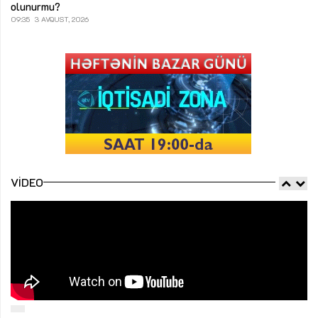
olunurmu?
09:35
3 AVQUST, 2026
VIDEO