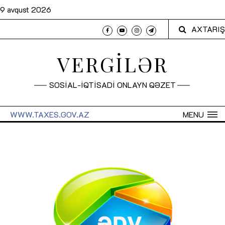
9 avqust 2026
AXTARIŞ
VERGİLƏR
SOSİAL-İQTİSADİ ONLAYN QƏZET
WWW.TAXES.GOV.AZ
MENU