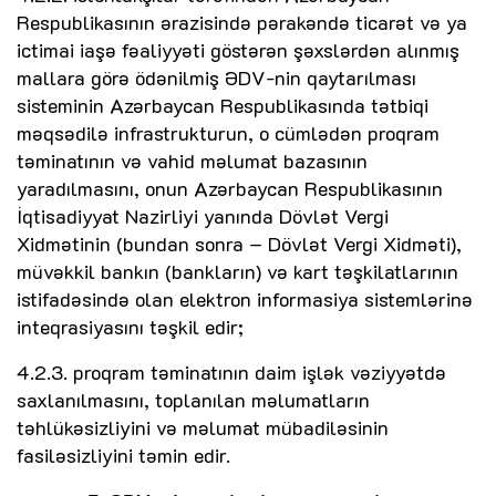
Respublikasının ərazisində pərakəndə ticarət və ya
ictimai iaşə fəaliyyəti göstərən şəxslərdən alınmış
mallara görə ödənilmiş ƏDV-nin qaytarılması
sisteminin Azərbaycan Respublikasında tətbiqi
məqsədilə infrastrukturun, o cümlədən proqram
təminatının və vahid məlumat bazasının
yaradılmasını, onun Azərbaycan Respublikasının
İqtisadiyyat Nazirliyi yanında Dövlət Vergi
Xidmətinin (bundan sonra – Dövlət Vergi Xidməti),
müvəkkil bankın (bankların) və kart təşkilatlarının
istifadəsində olan elektron informasiya sistemlərinə
inteqrasiyasını təşkil edir;
4.2.3. proqram təminatının daim işlək vəziyyətdə
saxlanılmasını, toplanılan məlumatların
təhlükəsizliyini və məlumat mübadiləsinin
fasiləsizliyini təmin edir.