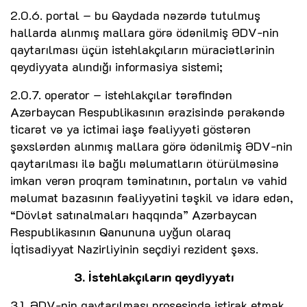
2.0.6. portal – bu Qaydada nəzərdə tutulmuş
hallarda alınmış mallara görə ödənilmiş ƏDV-nin
qaytarılması üçün istehlakçıların müraciətlərinin
qeydiyyata alındığı informasiya sistemi;
2.0.7. operator – istehlakçılar tərəfindən
Azərbaycan Respublikasının ərazisində pərakəndə
ticarət və ya ictimai iaşə fəaliyyəti göstərən
şəxslərdən alınmış mallara görə ödənilmiş ƏDV-nin
qaytarılması ilə bağlı məlumatların ötürülməsinə
imkan verən proqram təminatının, portalın və vahid
məlumat bazasının fəaliyyətini təşkil və idarə edən,
“Dövlət satınalmaları haqqında” Azərbaycan
Respublikasının Qanununa uyğun olaraq
İqtisadiyyat Nazirliyinin seçdiyi rezident şəxs.
3. İstehlakçıların qeydiyyatı
3.1. ƏDV-nin qaytarılması prosesində iştirak etmək