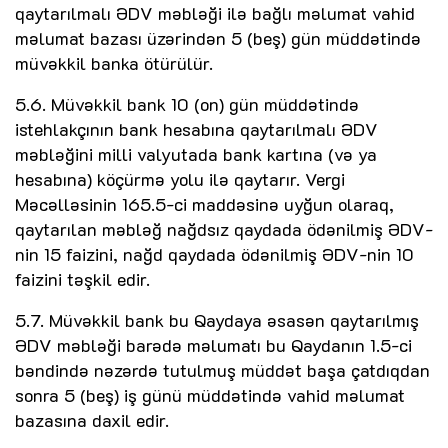
qaytarılmalı ƏDV məbləği ilə bağlı məlumat vahid
məlumat bazası üzərindən 5 (beş) gün müddətində
müvəkkil banka ötürülür.
5.6. Müvəkkil bank 10 (on) gün müddətində
istehlakçının bank hesabına qaytarılmalı ƏDV
məbləğini milli valyutada bank kartına (və ya
hesabına) köçürmə yolu ilə qaytarır. Vergi
Məcəlləsinin 165.5-ci maddəsinə uyğun olaraq,
qaytarılan məbləğ nağdsız qaydada ödənilmiş ƏDV-
nin 15 faizini, nağd qaydada ödənilmiş ƏDV-nin 10
faizini təşkil edir.
5.7. Müvəkkil bank bu Qaydaya əsasən qaytarılmış
ƏDV məbləği barədə məlumatı bu Qaydanın 1.5-ci
bəndində nəzərdə tutulmuş müddət başa çatdıqdan
sonra 5 (beş) iş günü müddətində vahid məlumat
bazasına daxil edir.