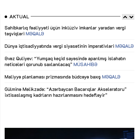
AKTUAL
Sahibkarlıq fəaliyyəti üçün inklüziv imkanlar yaradan vergi
“D
təşviqləri
MƏQALƏ
fə
lıq
Dünya iqtisadiyyatında vergi siyasətinin imperativləri
MƏQALƏ
Ni
mü
Əvəz Quliyev: “Yumşaq keçid sayəsində aparılmış islahatın
nəticələri qorunub saxlanılacaq”
MÜSAHİBƏ
Ay
ya
M
Maliyyə planlaması prizmasında büdcəyə baxış
MƏQALƏ
Az
Gülminə Məlikzadə: “Azərbaycan Bacarıqlar Akseleratoru”
ke
ixtisaslaşmış kadrların hazırlanmasını hədəfləyir”
Ay
su