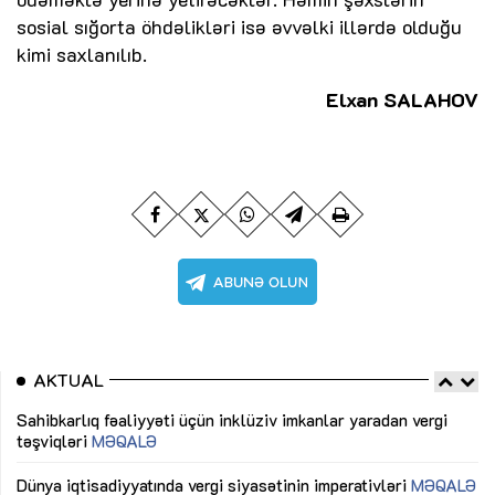
sosial sığorta öhdəlikləri isə əvvəlki illərdə olduğu
kimi saxlanılıb.
Elxan SALAHOV
AKTUAL
Sahibkarlıq fəaliyyəti üçün inklüziv imkanlar yaradan vergi
“D
təşviqləri
MƏQALƏ
fə
lıq
Dünya iqtisadiyyatında vergi siyasətinin imperativləri
MƏQALƏ
Ni