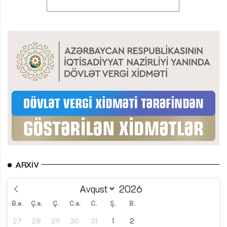
ARXIV
B.e.
Ç.a.
Ç.
C.a.
C.
Ş.
B.
27
28
29
30
31
1
2