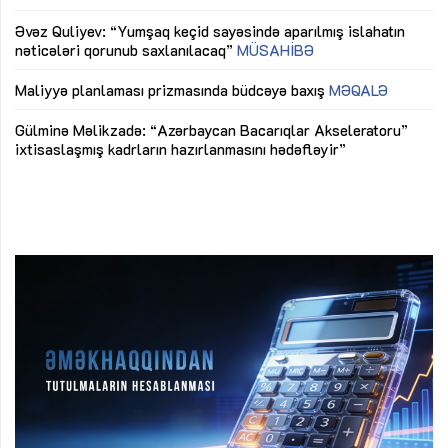
mü
Əvəz Quliyev: “Yumşaq keçid sayəsində aparılmış islahatın
nəticələri qorunub saxlanılacaq”
MÜSAHİBƏ
Ay
ya
M
Maliyyə planlaması prizmasında büdcəyə baxış
MƏQALƏ
Az
Gülminə Məlikzadə: “Azərbaycan Bacarıqlar Akseleratoru”
ke
ixtisaslaşmış kadrların hazırlanmasını hədəfləyir”
Ay
su