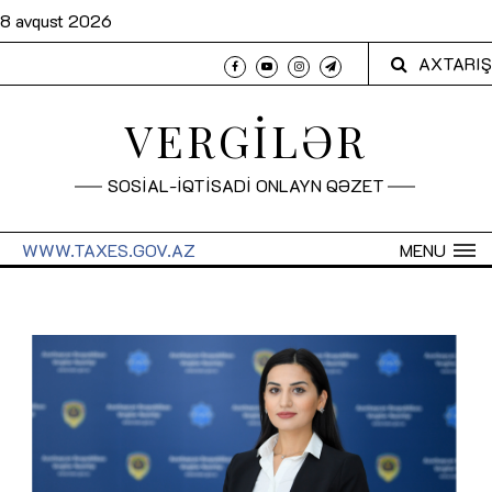
8 avqust 2026
AXTARIŞ
VERGİLƏR
SOSİAL-İQTİSADİ ONLAYN QƏZET
WWW.TAXES.GOV.AZ
MENU