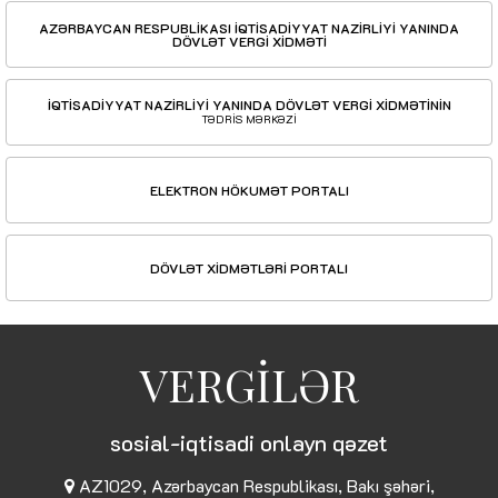
AZƏRBAYCAN RESPUBLİKASI İQTİSADİYYAT NAZİRLİYİ YANINDA
DÖVLƏT VERGİ XİDMƏTİ
İQTİSADİYYAT NAZİRLİYİ YANINDA DÖVLƏT VERGİ XİDMƏTİNİN
TƏDRİS MƏRKƏZİ
ELEKTRON HÖKUMƏT PORTALI
DÖVLƏT XİDMƏTLƏRİ PORTALI
VERGİLƏR
sosial-iqtisadi onlayn qəzet
AZ1029, Azərbaycan Respublikası, Bakı şəhəri,