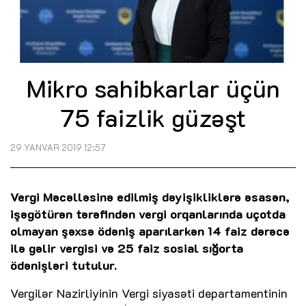
Mikro sahibkarlar üçün
75 faizlik güzəşt
29 YANVAR 2019 12:57
Vergi Məcəlləsinə edilmiş dəyişikliklərə əsasən,
işəgötürən tərəfindən vergi orqanlarında uçotda
olmayan şəxsə ödəniş aparılarkən 14 faiz dərəcə
ilə gəlir vergisi və 25 faiz sosial sığorta
ödənişləri tutulur.
Vergilər Nazirliyinin Vergi siyasəti departamentinin