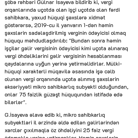
şöbə rəhbəri Gülnar İsayeva bildirib ki, vergi
orqanlarında uçotda olan işçi uçotda olan fərdi
sahibkara, yaxud hüquqi şəxslərə xidmət
göstərərsə, 2019-cu il yanvarın 1-dən həmin
şəxslərin sadələşdirilmiş verginin ödəyicisi olmaq
hüququ məhdudlaşdırılıb: "Bundan sonra həmin
işçilər gəlir vergisinin ödəyicisi kimi uçota alınaraq
vergi öhdəliklərini gəlir vergisinin hesablanması
qaydalarına uyğun yerinə yetirməlidirlər. Mülki-
hüquqi xarakterli müqavilə əsasında işə cəlb
olunan vergi orqanında uçota alınmış şəxslərin
əksəriyyəti mikro sahibkarlıq subyekti olduğundan,
onlar 75 faizlik güzəşt hüququndan istifadə edə
bilərlər".
G.İsayeva əlavə edib ki, mikro sahibkarlıq
subyektləri il ərzində əldə edilən gəlirlərindən
xərclər çıxılmaqla öz öhdəliyini 25 faiz vergi
ödəməklə yerinə yetirəcəklər. Həmin şəxslərin