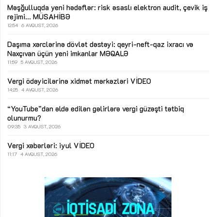
Məşğulluqda yeni hədəflər: risk əsaslı elektron audit, çevik iş
rejimi...
MÜSAHİBƏ
12:54
6 AVQUST, 2026
Daşıma xərclərinə dövlət dəstəyi: qeyri-neft-qaz ixracı və
Naxçıvan üçün yeni imkanlar
MƏQALƏ
11:59
5 AVQUST, 2026
Vergi ödəyicilərinə xidmət mərkəzləri
VİDEO
14:25
4 AVQUST, 2026
“YouTube”dan əldə edilən gəlirlərə vergi güzəşti tətbiq
olunurmu?
09:35
3 AVQUST, 2026
Vergi xəbərləri: iyul
VİDEO
11:17
4 AVQUST, 2026