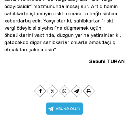
ödəyicisidir" məzmununda mesaj alır. Artıq həmin
sahibkarla işləməyin riskli olması ilə bağlı sistem
xəbərdarlıq edir. Yaxşı olar ki, sahibkarlar "riskli
vergi ödəyicisi siyahısı"na düşməmək üçün
öhdəliklərini vaxtında, düzgün yerinə yetirsinlər ki,
gələcəkdə digər sahibkarlar onlarla əməkdaşlıq
etməkdən çəkinməsin".
Səbuhi TURAN