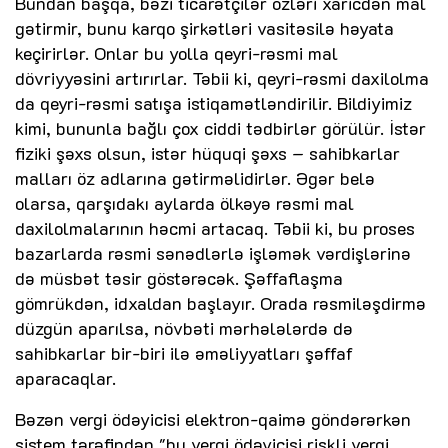
Bundan başqa, bəzi ticarətçilər özləri xaricdən mal
gətirmir, bunu karqo şirkətləri vasitəsilə həyata
keçirirlər. Onlar bu yolla qeyri-rəsmi mal
dövriyyəsini artırırlar. Təbii ki, qeyri-rəsmi daxilolma
da qeyri-rəsmi satışa istiqamətləndirilir. Bildiyimiz
kimi, bununla bağlı çox ciddi tədbirlər görülür. İstər
fiziki şəxs olsun, istər hüquqi şəxs – sahibkarlar
malları öz adlarına gətirməlidirlər. Əgər belə
olarsa, qarşıdakı aylarda ölkəyə rəsmi mal
daxilolmalarının həcmi artacaq. Təbii ki, bu proses
bazarlarda rəsmi sənədlərlə işləmək vərdişlərinə
də müsbət təsir göstərəcək. Şəffaflaşma
gömrükdən, idxaldan başlayır. Orada rəsmiləşdirmə
düzgün aparılsa, növbəti mərhələlərdə də
sahibkarlar bir-biri ilə əməliyyatları şəffaf
aparacaqlar.
Bəzən vergi ödəyicisi elektron-qaimə göndərərkən
sistem tərəfindən "bu vergi ödəyicisi riskli vergi