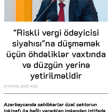
"Riskli vergi ödəyicisi
siyahısı"na düşməmək
üçün öhdəliklər vaxtında
və düzgün yerinə
yetirilməlidir
21 FEVRAL 2020 14:20
Azərbaycanda sahibkarlar özəl sektorun
inkişafı ilə bağlı yaradılan imkandan istifadə