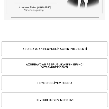
AZƏRBAYCAN RESPUBLİKASININ PREZİDENTİ
AZƏRBAYCAN RESPUBLİKASININ BİRİNCİ
VİTSE-PREZİDENTİ
HEYDƏR ƏLİYEV FONDU
HEYDƏR ƏLİYEV MƏRKƏZİ