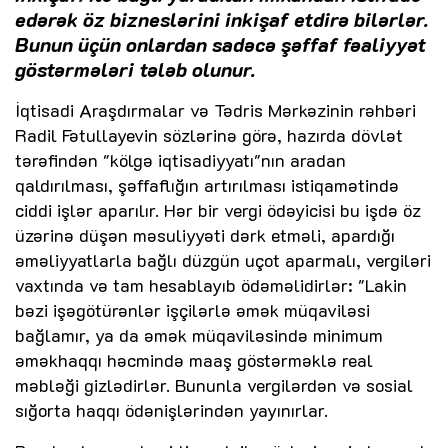
edərək öz bizneslərini inkişaf etdirə bilərlər.
Bunun üçün onlardan sadəcə şəffaf fəaliyyət
göstərmələri tələb olunur.
İqtisadi Araşdırmalar və Tədris Mərkəzinin rəhbəri
Radil Fətullayevin sözlərinə görə, hazırda dövlət
tərəfindən "kölgə iqtisadiyyatı"nın aradan
qaldırılması, şəffaflığın artırılması istiqamətində
ciddi işlər aparılır. Hər bir vergi ödəyicisi bu işdə öz
üzərinə düşən məsuliyyəti dərk etməli, apardığı
əməliyyatlarla bağlı düzgün uçot aparmalı, vergiləri
vaxtında və tam hesablayıb ödəməlidirlər: "Lakin
bəzi işəgötürənlər işçilərlə əmək müqaviləsi
bağlamır, ya da əmək müqaviləsində minimum
əməkhaqqı həcmində maaş göstərməklə real
məbləği gizlədirlər. Bununla vergilərdən və sosial
sığorta haqqı ödənişlərindən yayınırlar.