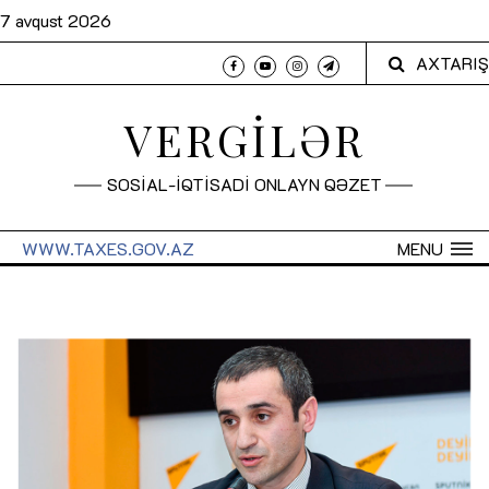
7 avqust 2026
AXTARIŞ
VERGİLƏR
SOSİAL-İQTİSADİ ONLAYN QƏZET
WWW.TAXES.GOV.AZ
MENU