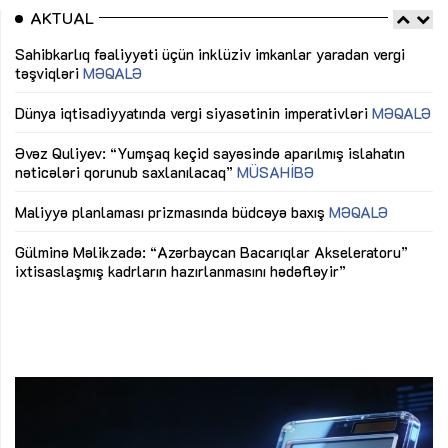
AKTUAL
Sahibkarlıq fəaliyyəti üçün inklüziv imkanlar yaradan vergi
“D
təşviqləri
MƏQALƏ
fə
lıq
Dünya iqtisadiyyatında vergi siyasətinin imperativləri
MƏQALƏ
Ni
mü
Əvəz Quliyev: “Yumşaq keçid sayəsində aparılmış islahatın
nəticələri qorunub saxlanılacaq”
MÜSAHİBƏ
Ay
ya
M
Maliyyə planlaması prizmasında büdcəyə baxış
MƏQALƏ
Az
Gülminə Məlikzadə: “Azərbaycan Bacarıqlar Akseleratoru”
ke
ixtisaslaşmış kadrların hazırlanmasını hədəfləyir”
Ay
su