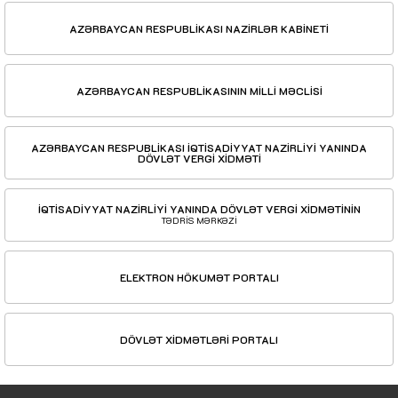
AZƏRBAYCAN RESPUBLİKASI NAZİRLƏR KABİNETİ
AZƏRBAYCAN RESPUBLİKASININ MİLLİ MƏCLİSİ
AZƏRBAYCAN RESPUBLİKASI İQTİSADİYYAT NAZİRLİYİ YANINDA
DÖVLƏT VERGİ XİDMƏTİ
İQTİSADİYYAT NAZİRLİYİ YANINDA DÖVLƏT VERGİ XİDMƏTİNİN
TƏDRİS MƏRKƏZİ
ELEKTRON HÖKUMƏT PORTALI
DÖVLƏT XİDMƏTLƏRİ PORTALI