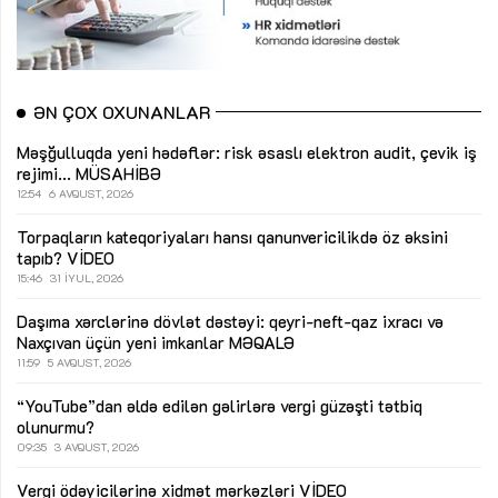
ƏN ÇOX OXUNANLAR
Məşğulluqda yeni hədəflər: risk əsaslı elektron audit, çevik iş
rejimi...
MÜSAHİBƏ
12:54
6 AVQUST, 2026
Torpaqların kateqoriyaları hansı qanunvericilikdə öz əksini
tapıb?
VİDEO
15:46
31 İYUL, 2026
Daşıma xərclərinə dövlət dəstəyi: qeyri-neft-qaz ixracı və
Naxçıvan üçün yeni imkanlar
MƏQALƏ
11:59
5 AVQUST, 2026
“YouTube”dan əldə edilən gəlirlərə vergi güzəşti tətbiq
olunurmu?
09:35
3 AVQUST, 2026
Vergi ödəyicilərinə xidmət mərkəzləri
VİDEO