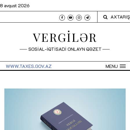
8 avqust 2026
AXTARIŞ
VERGİLƏR
SOSİAL-İQTİSADİ ONLAYN QƏZET
WWW.TAXES.GOV.AZ
MENU