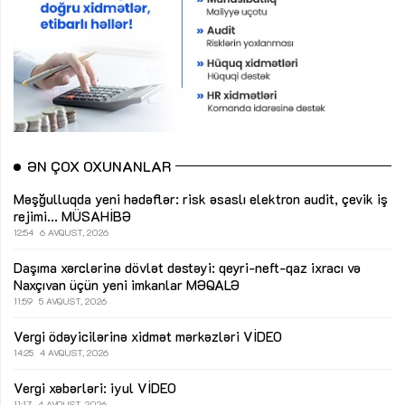
ƏN ÇOX OXUNANLAR
Məşğulluqda yeni hədəflər: risk əsaslı elektron audit, çevik iş
rejimi...
MÜSAHİBƏ
12:54
6 AVQUST, 2026
Daşıma xərclərinə dövlət dəstəyi: qeyri-neft-qaz ixracı və
Naxçıvan üçün yeni imkanlar
MƏQALƏ
11:59
5 AVQUST, 2026
Vergi ödəyicilərinə xidmət mərkəzləri
VİDEO
14:25
4 AVQUST, 2026
Vergi xəbərləri: iyul
VİDEO
11:17
4 AVQUST, 2026