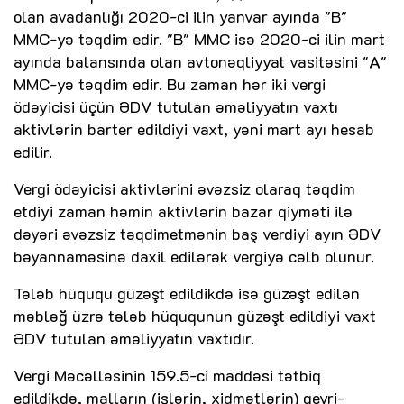
olan avadanlığı 2020-ci ilin yanvar ayında "B"
MMC-yə təqdim edir. "B" MMC isə 2020-ci ilin mart
ayında balansında olan avtonəqliyyat vasitəsini "A"
MMC-yə təqdim edir. Bu zaman hər iki vergi
ödəyicisi üçün ƏDV tutulan əməliyyatın vaxtı
aktivlərin barter edildiyi vaxt, yəni mart ayı hesab
edilir.
Vergi ödəyicisi aktivlərini əvəzsiz olaraq təqdim
etdiyi zaman həmin aktivlərin bazar qiyməti ilə
dəyəri əvəzsiz təqdimetmənin baş verdiyi ayın ƏDV
bəyannaməsinə daxil edilərək vergiyə cəlb olunur.
Tələb hüququ güzəşt edildikdə isə güzəşt edilən
məbləğ üzrə tələb hüququnun güzəşt edildiyi vaxt
ƏDV tutulan əməliyyatın vaxtıdır.
Vergi Məcəlləsinin 159.5-ci maddəsi tətbiq
edildikdə, malların (işlərin, xidmətlərin) qeyri-