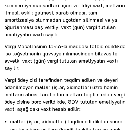
kommersiya məqsədləri üçün verildiyi vaxt, malların
itməsi, əskik gəlməsi, xarab olması, tam
amortizasiya olunmadan uçotdan silinməsi və ya
oğurlanması baş verdiyi vaxt (gün) vergi tutulan
əməliyyatın vaxtı sayılır.
Vergi Məcəlləsinin 159.6-cı maddəsi tətbiq edildikdə
isə ləğvetmənin qüvvəyə minməsindən bilavasitə
əvvəlki vaxt (gün) vergi tutulan əməliyyatın vaxtı
sayılır.
Vergi ödəyicisi tərəfindən təqdim edilən və dəyəri
ödənilməyən mallar (işlər, xidmətlər) üzrə həmin
malların alıcısı tərəfindən malları təqdim edən vergi
ödəyicisinə borc verildikdə, ƏDV tutulan əməliyyatın
vaxtı aşağıdakı vaxt hesab edilir:
mallar (işlər, xidmətlər) təqdim edildikdən sonra
verilmiş borclar üzrə (kredit təşkilatları və bank