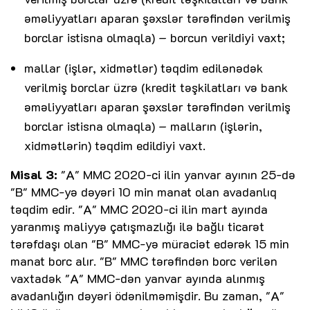
əməliyyatları aparan şəxslər tərəfindən verilmiş
borclar istisna olmaqla) – borcun verildiyi vaxt;
mallar (işlər, xidmətlər) təqdim edilənədək
verilmiş borclar üzrə (kredit təşkilatları və bank
əməliyyatları aparan şəxslər tərəfindən verilmiş
borclar istisna olmaqla) – malların (işlərin,
xidmətlərin) təqdim edildiyi vaxt.
Misal 3:
"A" MMC 2020-ci ilin yanvar ayının 25-də
"B" MMC-yə dəyəri 10 min manat olan avadanlıq
təqdim edir. "A" MMC 2020-ci ilin mart ayında
yaranmış maliyyə çatışmazlığı ilə bağlı ticarət
tərəfdaşı olan "B" MMC-yə müraciət edərək 15 min
manat borc alır. "B" MMC tərəfindən borc verilən
vaxtadək "A" MMC-dən yanvar ayında alınmış
avadanlığın dəyəri ödənilməmişdir. Bu zaman, "A"