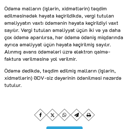
Ödəmə malların (işlərin, xidmətlərin) təqdim
edilməsinədək həyata keçirildikdə, vergi tutulan
əməliyyatın vaxtı ödəmənin həyata keçirildiyi vaxt
sayılır. Vergi tutulan əməliyyat üçün iki və ya daha
çox ödəmə aparılırsa, hər ödəmə ödəniş miqdarında
ayrıca əməliyyat üçün həyata keçirilmiş sayılır.
Alınmış avans ödəmələri üzrə elektron qaimə-
faktura verilməsinə yol verilmir.
Ödəmə dedikdə, təqdim edilmiş malların (işlərin,
xidmətlərin) ƏDV-siz dəyərinin ödənilməsi nəzərdə
tutulur.