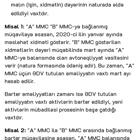
malın (işin, xidmətin) dəyərinin naturada əldə
edildiyi vaxtdır.
Misal 1:
"A" MMC "B" MMC-yə bağlanmış
müqaviləyə əsasən, 2020-ci ilin yanvar ayında
məsləhət xidməti göstərir. "B" MMC göstərilən
xidmətlərin dəyəri müqabilində mart ayında "A"
MMC-yə balansında olan avtonəqliyyat vasitəsini
verir (natura formasında ödəniş edir). Bu zaman, "A"
MMC üçün ƏDV tutulan əməliyyatın vaxtı mart ayı
hesab edilir.
Barter əməliyyatları zamanı isə ƏDV tutulan
əməliyyatın vaxtı aktivlərin barter edildiyi, yəni
aktivlərin mübadiləsi prosesinin başa çatdığı
vaxtdır.
Misal 2:
"A" MMC ilə "B" MMC arasında bağlanmış
barter müqaviləsinə əsasən, "A" MMC balansında