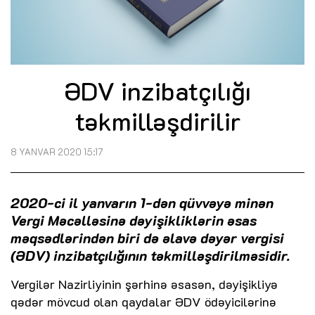
ƏDV inzibatçılığı
təkmilləşdirilir
8 YANVAR 2020 15:17
2020-ci il yanvarın 1-dən qüvvəyə minən
Vergi Məcəlləsinə dəyişikliklərin əsas
məqsədlərindən biri də əlavə dəyər vergisi
(ƏDV) inzibatçılığının təkmilləşdirilməsidir.
Vergilər Nazirliyinin şərhinə əsasən, dəyişikliyə
qədər mövcud olan qaydalar ƏDV ödəyicilərinə