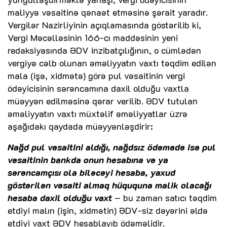
maliyyə vəsaitinə qənaət etməsinə şərait yaradır.
Vergilər Nazirliyinin açıqlamasında göstərilib ki,
Vergi Məcəlləsinin 166-cı maddəsinin yeni
redaksiyasında ƏDV inzibatçılığının, o cümlədən
vergiyə cəlb olunan əməliyyatın vaxtı təqdim edilən
mala (işə, xidmətə) görə pul vəsaitinin vergi
ödəyicisinin sərəncamına daxil olduğu vaxtla
müəyyən edilməsinə qərar verilib. ƏDV tutulan
əməliyyatın vaxtı müxtəlif əməliyyatlar üzrə
aşağıdakı qaydada müəyyənləşdirir:
Nağd pul vəsaitini aldığı, nağdsız ödəmədə isə pul
vəsaitinin bankda onun hesabına və ya
sərəncamçısı ola biləcəyi hesaba, yaxud
göstərilən vəsaiti almaq hüququna malik olacağı
hesaba daxil olduğu vaxt
– bu zaman satıcı təqdim
etdiyi malın (işin, xidmətin) ƏDV-siz dəyərini əldə
etdiyi vaxt ƏDV hesablayıb ödəməlidir.