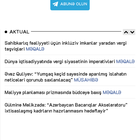
AKTUAL
Sahibkarlıq fəaliyyəti üçün inklüziv imkanlar yaradan vergi
Sa
təşviqləri
MƏQALƏ
tə
Dünya iqtisadiyyatında vergi siyasətinin imperativləri
MƏQALƏ
Dü
Əvəz Quliyev: “Yumşaq keçid sayəsində aparılmış islahatın
Əv
nəticələri qorunub saxlanılacaq”
MÜSAHİBƏ
nə
Maliyyə planlaması prizmasında büdcəyə baxış
MƏQALƏ
Ma
Gülminə Məlikzadə: “Azərbaycan Bacarıqlar Akseleratoru”
Gü
ixtisaslaşmış kadrların hazırlanmasını hədəfləyir”
ix
“Düzgün kommunikasiyanın arxasında real iş və sistemli