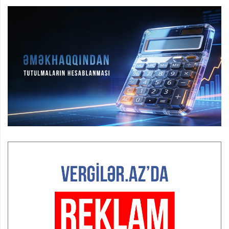
fəaliyyət dayanır”
MÜSAHİBƏ
Nicat İmanov: "Vergi qanunvericiliyinə dəyişikliklər sahibkarlıq
mühitinin yaxşılaşdırılmasına xidmət edir"
MÜSAHİBƏ
Aytən Kərimova: “Məqsədimiz daha inklüziv iş mühiti
yaratmaq, çevik və öyrənən komanda formalaşdırmaqdır”
MÜSAHİBƏ
Azərbaycanda dövlət-özəl tərəfdaşlığı çərçivəsində həyata
keçirilən ilk pilot layihə
VİDEO
Aydın Hüseynov: “Əsrin müqaviləsi” Azərbaycanın iqtisadi
suverenliyini təmin edən əsas dayaqlardandır”
MÜSAHİBƏ