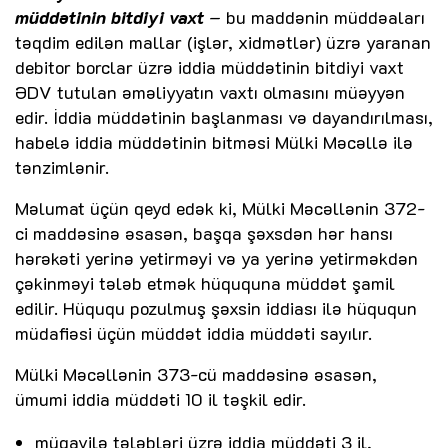
müddətinin bitdiyi vaxt
– bu maddənin müddəaları
təqdim edilən mallar (işlər, xidmətlər) üzrə yaranan
debitor borclar üzrə iddia müddətinin bitdiyi vaxt
ƏDV tutulan əməliyyatın vaxtı olmasını müəyyən
edir. İddia müddətinin başlanması və dayandırılması,
habelə iddia müddətinin bitməsi Mülki Məcəllə ilə
tənzimlənir.
Məlumat üçün qeyd edək ki, Mülki Məcəllənin 372-
ci maddəsinə əsasən, başqa şəxsdən hər hansı
hərəkəti yerinə yetirməyi və ya yerinə yetirməkdən
çəkinməyi tələb etmək hüququna müddət şamil
edilir. Hüququ pozulmuş şəxsin iddiası ilə hüququn
müdafiəsi üçün müddət iddia müddəti sayılır.
Mülki Məcəllənin 373-cü maddəsinə əsasən,
ümumi iddia müddəti 10 il təşkil edir.
müqavilə tələbləri üzrə iddia müddəti 3 il,