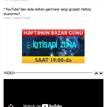
“YouTube”dan əldə edilən gəlirlərə vergi güzəşti tətbiq
olunurmu?
09:35
3 AVQUST, 2026
VIDEO