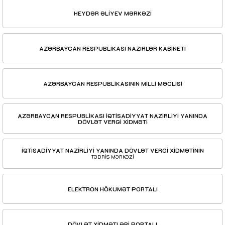
HEYDƏR ƏLİYEV MƏRKƏZİ
AZƏRBAYCAN RESPUBLİKASI NAZİRLƏR KABİNETİ
AZƏRBAYCAN RESPUBLİKASININ MİLLİ MƏCLİSİ
AZƏRBAYCAN RESPUBLİKASI İQTİSADİYYAT NAZİRLİYİ YANINDA
DÖVLƏT VERGİ XİDMƏTİ
İQTİSADİYYAT NAZİRLİYİ YANINDA DÖVLƏT VERGİ XİDMƏTİNİN
TƏDRİS MƏRKƏZİ
ELEKTRON HÖKUMƏT PORTALI
DÖVLƏT XİDMƏTLƏRİ PORTALI