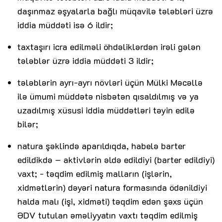
daşınmaz əşyalarla bağlı müqavilə tələbləri üzrə
iddia müddəti isə 6 ildir;
taxtaşırı icra edilməli öhdəliklərdən irəli gələn
tələblər üzrə iddia müddəti 3 ildir;
tələblərin ayrı-ayrı növləri üçün Mülki Məcəllə
ilə ümumi müddətə nisbətən qısaldılmış və ya
uzadılmış xüsusi iddia müddətləri təyin edilə
bilər;
natura şəklində aparıldıqda, habelə barter
edildikdə – aktivlərin əldə edildiyi (barter edildiyi)
vaxt; - təqdim edilmiş malların (işlərin,
xidmətlərin) dəyəri natura formasında ödənildiyi
halda malı (işi, xidməti) təqdim edən şəxs üçün
ƏDV tutulan əməliyyatın vaxtı təqdim edilmiş