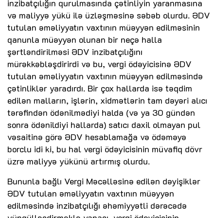
inzibatçılığın qurulmasında çətinliyin yaranmasına
və maliyyə yükü ilə üzləşməsinə səbəb olurdu. ƏDV
tutulan əməliyyatın vaxtının müəyyən edilməsinin
qanunla müəyyən olunan bir neçə halla
şərtləndirilməsi ƏDV inzibatçılığını
mürəkkəbləşdirirdi və bu, vergi ödəyicisinə ƏDV
tutulan əməliyyatın vaxtının müəyyən edilməsində
çətinliklər yaradırdı. Bir çox hallarda isə təqdim
edilən malların, işlərin, xidmətlərin tam dəyəri alıcı
tərəfindən ödənilmədiyi halda (və ya 30 gündən
sonra ödənildiyi hallarda) satıcı daxil olmayan pul
vəsaitinə görə ƏDV hesablamağa və ödəməyə
borclu idi ki, bu hal vergi ödəyicisinin müvafiq dövr
üzrə maliyyə yükünü artırmış olurdu.
Bununla bağlı Vergi Məcəlləsinə edilən dəyişiklər
ƏDV tutulan əməliyyatın vaxtının müəyyən
edilməsində inzibatçılığı əhəmiyyətli dərəcədə
yüngülləşdirməklə yanaşı, vergi ödəyicisinin