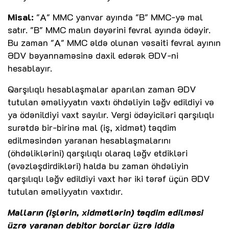
Misal:
"A" MMC yanvar ayında "B" MMC-yə mal
satır. "B" MMC malın dəyərini fevral ayında ödəyir.
Bu zaman "A" MMC əldə olunan vəsaiti fevral ayının
ƏDV bəyannaməsinə daxil edərək ƏDV-ni
hesablayır.
Qarşılıqlı hesablaşmalar aparılan zaman ƏDV
tutulan əməliyyatın vaxtı öhdəliyin ləğv edildiyi və
ya ödənildiyi vaxt sayılır. Vergi ödəyiciləri qarşılıqlı
surətdə bir-birinə mal (iş, xidmət) təqdim
edilməsindən yaranan hesablaşmalarını
(öhdəliklərini) qarşılıqlı olaraq ləğv etdikləri
(əvəzləşdirdikləri) halda bu zaman öhdəliyin
qarşılıqlı ləğv edildiyi vaxt hər iki tərəf üçün ƏDV
tutulan əməliyyatın vaxtıdır.
Malların (işlərin, xidmətlərin) təqdim edilməsi
üzrə yaranan debitor borclar üzrə iddia