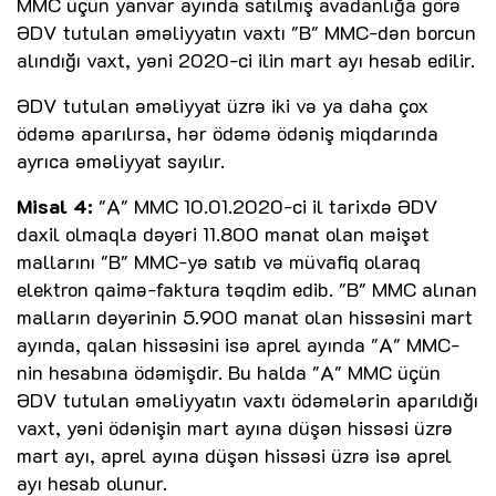
MMC üçün yanvar ayında satılmış avadanlığa görə
ƏDV tutulan əməliyyatın vaxtı "B" MMC-dən borcun
alındığı vaxt, yəni 2020-ci ilin mart ayı hesab edilir.
ƏDV tutulan əməliyyat üzrə iki və ya daha çox
ödəmə aparılırsa, hər ödəmə ödəniş miqdarında
ayrıca əməliyyat sayılır.
Misal 4:
"A" MMC 10.01.2020-ci il tarixdə ƏDV
daxil olmaqla dəyəri 11.800 manat olan məişət
mallarını "B" MMC-yə satıb və müvafiq olaraq
elektron qaimə-faktura təqdim edib. "B" MMC alınan
malların dəyərinin 5.900 manat olan hissəsini mart
ayında, qalan hissəsini isə aprel ayında "A" MMC-
nin hesabına ödəmişdir. Bu halda "A" MMC üçün
ƏDV tutulan əməliyyatın vaxtı ödəmələrin aparıldığı
vaxt, yəni ödənişin mart ayına düşən hissəsi üzrə
mart ayı, aprel ayına düşən hissəsi üzrə isə aprel
ayı hesab olunur.