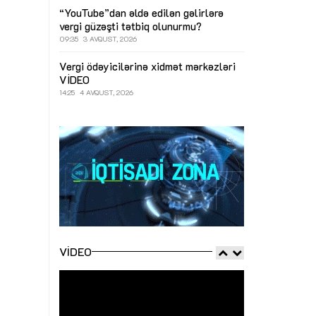
“YouTube”dan əldə edilən gəlirlərə
vergi güzəşti tətbiq olunurmu?
09:35
3 AVQUST, 2026
Vergi ödəyicilərinə xidmət mərkəzləri
VİDEO
14:25
4 AVQUST, 2026
VIDEO