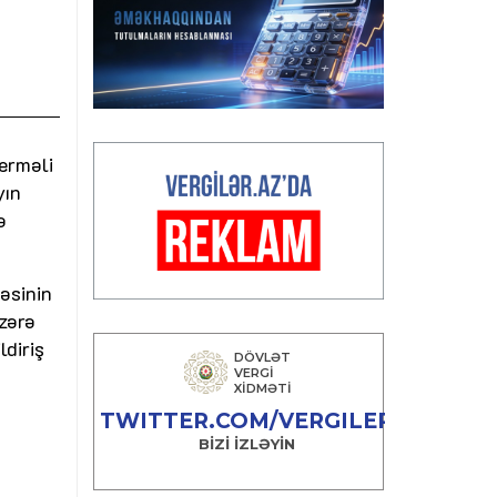
erməli
yın
ə
əsinin
zərə
ldiriş