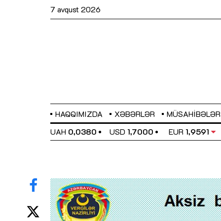
7 avqust 2026
HAQQIMIZDA
XƏBƏRLƏR
MÜSAHIBƏLƏR
EL
0,6489
UAH
0,0380
USD
1,7000
EUR
1,9591