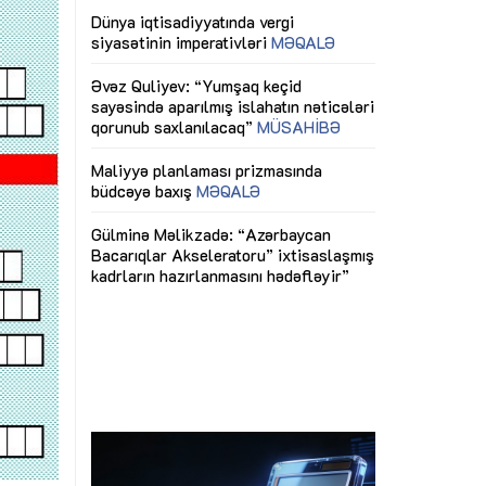
ericiliyinə
Dünya iqtisadiyyatında vergi
Nicat İmanov: "
ühitinin
siyasətinin imperativləri
MƏQALƏ
dəyişikliklər s
edir"
yaxşılaşdırılma
MÜSAHİBƏ
Əvəz Quliyev: “Yumşaq keçid
sayəsində aparılmış islahatın nəticələri
miz daha
qorunub saxlanılacaq”
MÜSAHİBƏ
Aytən Kərimov
, çevik və
inklüziv iş müh
dırmaqdır”
öyrənən komand
Maliyyə planlaması prizmasında
MÜSAHİBƏ
büdcəyə baxış
MƏQALƏ
tərəfdaşlığı
Azərbaycanda d
Gülminə Məlikzadə: “Azərbaycan
n ilk pilot
çərçivəsində hə
Bacarıqlar Akseleratoru” ixtisaslaşmış
layihə
VİDEO
kadrların hazırlanmasını hədəfləyir”
qaviləsi”
Aydın Hüseynov
renliyini
Azərbaycanın iq
andır”
təmin edən əsa
MÜSAHİBƏ