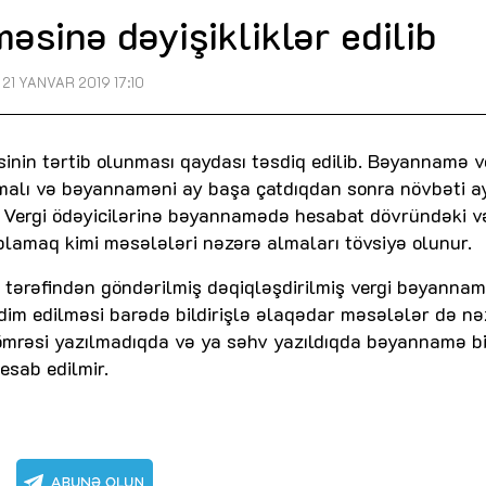
sinə dəyişikliklər edilib
21 YANVAR 2019 17:10
sinin tərtib olunması qaydası təsdiq edilib. Bəyannamə v
amalı və bəyannaməni ay başa çatdıqdan sonra növbəti a
 Vergi ödəyicilərinə bəyannamədə hesabat dövründəki v
ablamaq kimi məsələləri nəzərə almaları tövsiyə olunur.
 tərəfindən göndərilmiş dəqiqləşdirilmiş vergi bəyannam
qdim edilməsi barədə bildirişlə əlaqədar məsələlər də nə
 nömrəsi yazılmadıqda və ya səhv yazıldıqda bəyannamə bi
esab edilmir.