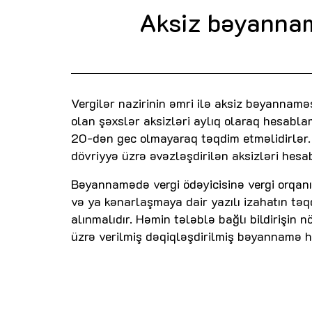
Aksiz bəyannamə
Vergilər nazirinin əmri ilə aksiz bəyannamə
olan şəxslər aksizləri aylıq olaraq hesabl
20-dən gec olmayaraq təqdim etməlidirlər.
dövriyyə üzrə əvəzləşdirilən aksizləri hes
Bəyannamədə vergi ödəyicisinə vergi orqanı
və ya kənarlaşmaya dair yazılı izahatın tə
alınmalıdır. Həmin tələblə bağlı bildirişin
üzrə verilmiş dəqiqləşdirilmiş bəyannamə h