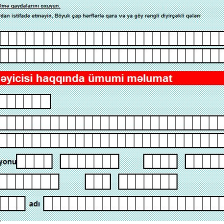
Dünya iqtisadiyyatında vergi
Nicat İmanov: "Vergi qanunv
siyasətinin imperativləri
MƏQALƏ
dəyişikliklər sahibkarlıq m
yaxşılaşdırılmasına xidmət 
MÜSAHİBƏ
Əvəz Quliyev: “Yumşaq keçid
sayəsində aparılmış islahatın nəticələri
qorunub saxlanılacaq”
MÜSAHİBƏ
Aytən Kərimova: “Məqsədi
inklüziv iş mühiti yaratmaq
öyrənən komanda formalaş
Maliyyə planlaması prizmasında
MÜSAHİBƏ
büdcəyə baxış
MƏQALƏ
Azərbaycanda dövlət-özəl 
Gülminə Məlikzadə: “Azərbaycan
çərçivəsində həyata keçirilə
Bacarıqlar Akseleratoru” ixtisaslaşmış
layihə
VİDEO
kadrların hazırlanmasını hədəfləyir”
Aydın Hüseynov: “Əsrin mü
Azərbaycanın iqtisadi suve
təmin edən əsas dayaqlard
MÜSAHİBƏ