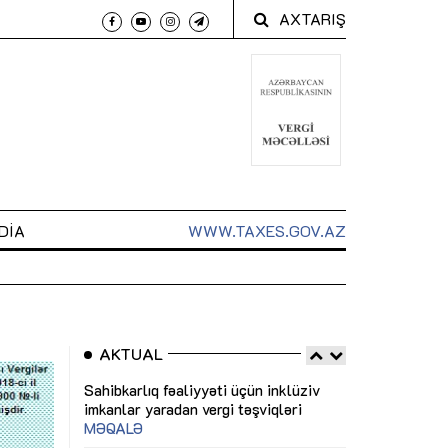
AXTARIŞ
DIA
WWW.TAXES.GOV.AZ
AKTUAL
 arxasında
Sahibkarlıq fəaliyyəti üçün inklüziv
“Düzgün kommun
t dayanır”
imkanlar yaradan vergi təşviqləri
real iş və siste
MƏQALƏ
MÜSAHİBƏ