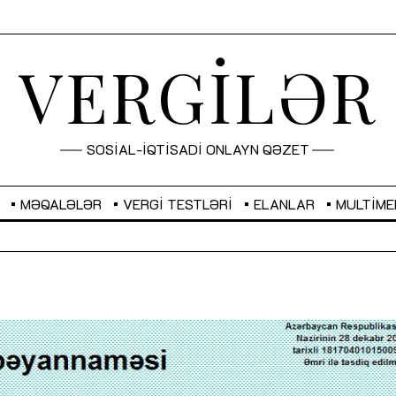
VERGİLƏR
SOSİAL-İQTİSADİ ONLAYN QƏZET
MƏQALƏLƏR
VERGI TESTLƏRI
ELANLAR
MULTIME
GBP
2,2873
RUB
2,0816
Sahibkarlıq fəaliyyəti üçün inklüziv
“Düzgün kommunikasiyanın
imkanlar yaradan vergi təşviqləri
real iş və sistemli fəaliyyə
MƏQALƏ
MÜSAHİBƏ