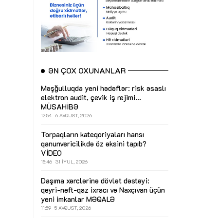
ƏN ÇOX OXUNANLAR
Məşğulluqda yeni hədəflər: risk əsaslı
elektron audit, çevik iş rejimi...
MÜSAHİBƏ
12:54
6 AVQUST, 2026
Torpaqların kateqoriyaları hansı
qanunvericilikdə öz əksini tapıb?
VİDEO
15:46
31 İYUL, 2026
Daşıma xərclərinə dövlət dəstəyi:
qeyri-neft-qaz ixracı və Naxçıvan üçün
yeni imkanlar
MƏQALƏ
11:59
5 AVQUST, 2026