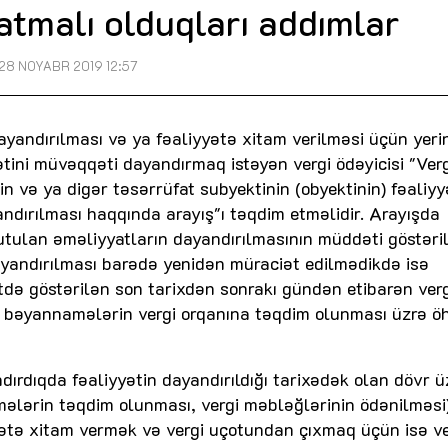
atmalı olduqları addımlar
28 NOYABR 2019 12:57
dayandırılması və ya fəaliyyətə xitam verilməsi üçün yeri
yyətini müvəqqəti dayandırmaq istəyən vergi ödəyicisi "Ver
in və ya digər təsərrüfat subyektinin (obyektinin) fəaliyy
andırılması haqqında arayış"ı təqdim etməlidir. Arayışda
 tutulan əməliyyatların dayandırılmasının müddəti göstəri
ayandırılması barədə yenidən müraciət edilmədikdə isə
tdə göstərilən son tarixdən sonrakı gündən etibarən verg
iq bəyannamələrin vergi orqanına təqdim olunması üzrə ö
dırdıqda fəaliyyətin dayandırıldığı tarixədək olan dövr ü
mələrin təqdim olunması, vergi məbləğlərinin ödənilməsi
yətə xitam vermək və vergi uçotundan çıxmaq üçün isə ve