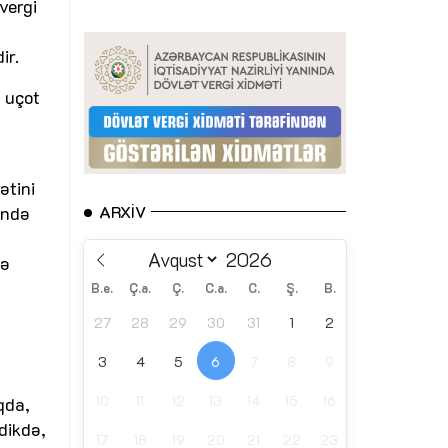
vergi
ir.
n uçot
ətini
ində
ARXIV
nə
B.e.
Ç.a.
Ç.
C.a.
C.
Ş.
B.
27
28
29
30
31
1
2
3
4
5
6
7
8
9
10
11
12
13
14
15
16
qda,
dikdə,
17
18
19
20
21
22
23