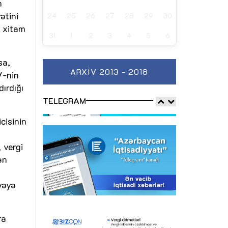
m
ətini
24
25
26
27
28
29
30
ə xitam
31
1
2
3
4
5
6
sa,
ARXIV 2013 - 2018
V-nin
ırdığı
TELEGRAM
cisinin
 vergi
ən
vəyə
ra