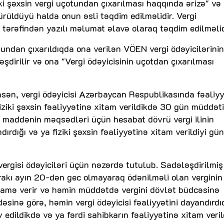
ki şəxsin vergi uçotundan çıxarılması haqqında ərizə" və 
rüldüyü halda onun əsli təqdim edilməlidir. Vergi
i tərəfindən yazılı məlumat əlavə olaraq təqdim edilməlid
otundan çıxarıldıqda ona verilən VÖEN vergi ödəyicilərini
şdirilir və ona "Vergi ödəyicisinin uçotdan çıxarılması
ən, vergi ödəyicisi Azərbaycan Respublikasında fəaliyy
fiziki şəxsin fəaliyyətinə xitam verildikdə 30 gün müddət
 maddənin məqsədləri üçün hesabat dövrü vergi ilinin
dırdığı və ya fiziki şəxsin fəaliyyətinə xitam verildiyi gü
ergisi ödəyiciləri üçün nəzərdə tutulub. Sadələşdirilmiş
rakı ayın 20-dən gec olmayaraq ödənilməli olan verginin
namə verir və həmin müddətdə vergini dövlət büdcəsinə
əsinə görə, həmin vergi ödəyicisi fəaliyyətini dayandırdı
 edildikdə və ya fərdi sahibkarın fəaliyyətinə xitam veril