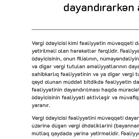
dayandırarkən 
Vergi ödəyicisi kimi fəaliyyətin müvəqqəti 
yetirilməli olan hərəkətlər fərqlidir. Fəali
ödəyicisinin, onun filialının, nümayəndəliyin
və digər vergi tutulan əməliyyatlarının day
sahibkarlıq fəaliyyətinin və ya digər vergi
qeyd olunan müddət bitdikdə fəaliyyətin d
fəaliyyətinin dayandırılması haqda müraciə
ödəyicisinin fəaliyyəti aktivləşir və müvaf
yaranır.
Vergi ödəyicisi fəaliyyətini müvəqqəti dayan
üzərinə düşən vergi öhdəliklərini (bəyanna
mütləq qaydada yerinə yetirməlidir. Fəaliy