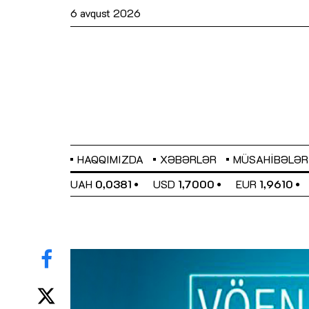
6 avqust 2026
HAQQIMIZDA
XƏBƏRLƏR
MÜSAHIBƏLƏR
EL
0,6480
UAH
0,0381
USD
1,7000
EUR
1,9610