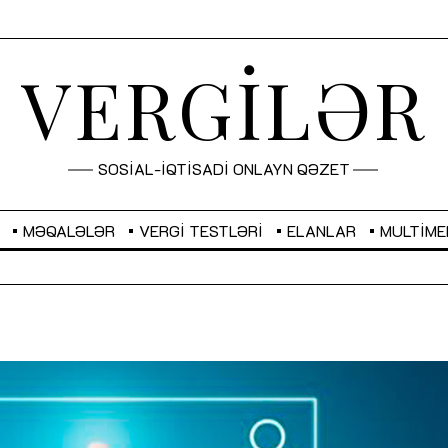
VERGİLƏR
SOSİAL-İQTİSADİ ONLAYN QƏZET
MƏQALƏLƏR
VERGI TESTLƏRI
ELANLAR
MULTIME
GBP
2,2873
RUB
2,1031
Sahibkarlıq fəaliyyəti üçün inklüziv
“Düzgün kommunikasiyanın
imkanlar yaradan vergi təşviqləri
real iş və sistemli fəaliyyə
MƏQALƏ
MÜSAHİBƏ