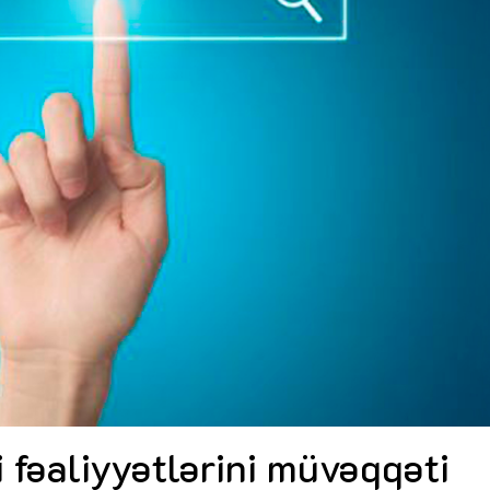
Dünya iqtisadiyyatında vergi
Nicat İmanov: "Vergi qanunv
siyasətinin imperativləri
MƏQALƏ
dəyişikliklər sahibkarlıq m
yaxşılaşdırılmasına xidmət 
MÜSAHİBƏ
Əvəz Quliyev: “Yumşaq keçid
sayəsində aparılmış islahatın nəticələri
qorunub saxlanılacaq”
MÜSAHİBƏ
Aytən Kərimova: “Məqsədi
inklüziv iş mühiti yaratmaq
öyrənən komanda formalaş
Maliyyə planlaması prizmasında
MÜSAHİBƏ
büdcəyə baxış
MƏQALƏ
Azərbaycanda dövlət-özəl 
Gülminə Məlikzadə: “Azərbaycan
çərçivəsində həyata keçirilə
Bacarıqlar Akseleratoru” ixtisaslaşmış
layihə
VİDEO
kadrların hazırlanmasını hədəfləyir”
Aydın Hüseynov: “Əsrin mü
Azərbaycanın iqtisadi suve
təmin edən əsas dayaqlard
MÜSAHİBƏ
i fəaliyyətlərini müvəqqəti