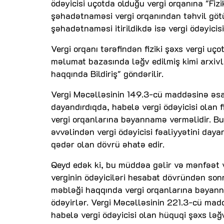
ödəyicisi uçotda olduğu vergi orqanına "Fizi
şəhadətnaməsi vergi orqanından təhvil götü
şəhadətnaməsi itirildikdə isə vergi ödəyicis
Vergi orqanı tərəfindən fiziki şəxs vergi uç
məlumat bazasında ləğv edilmiş kimi arxivlə
haqqında Bildiriş" göndərilir.
Vergi Məcəlləsinin 149.3-cü maddəsinə əsas
dayandırdıqda, habelə vergi ödəyicisi olan 
vergi orqanlarına bəyannamə verməlidir. Bu
əvvəlindən vergi ödəyicisi fəaliyyətini dayan
qədər olan dövrü əhatə edir.
Qeyd edək ki, bu müddəa gəlir və mənfəət v
verginin ödəyiciləri hesabat dövründən son
məbləği haqqında vergi orqanlarına bəyan
ödəyirlər. Vergi Məcəlləsinin 221.3-cü madd
habelə vergi ödəyicisi olan hüquqi şəxs ləğv