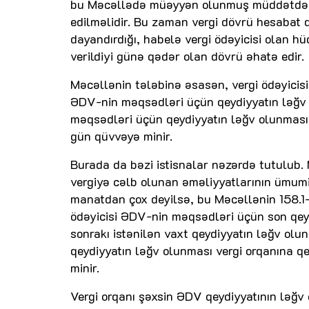
bu Məcəllədə müəyyən olunmuş müddətdən 
edilməlidir. Bu zaman vergi dövrü hesabat d
dayandırdığı, habelə vergi ödəyicisi olan hü
verildiyi günə qədər olan dövrü əhatə edir.
Məcəllənin tələbinə əsasən, vergi ödəyicis
ƏDV-nin məqsədləri üçün qeydiyyatın ləğv 
məqsədləri üçün qeydiyyatın ləğv olunması v
gün qüvvəyə minir.
Burada da bəzi istisnalar nəzərdə tutulub. 
vergiyə cəlb olunan əməliyyatlarının ümum
manatdan çox deyilsə, bu Məcəllənin 158.1-
ödəyicisi ƏDV-nin məqsədləri üçün son qeyd
sonrakı istənilən vaxt qeydiyyatın ləğv olu
qeydiyyatın ləğv olunması vergi orqanına qe
minir.
Vergi orqanı şəxsin ƏDV qeydiyyatının ləğv