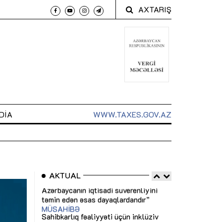
AXTARIŞ
DIA
WWW.TAXES.GOV.AZ
AKTUAL
 arxasında
Sahibkarlıq fəaliyyəti üçün inklüziv
“Düzgün kommun
t dayanır”
imkanlar yaradan vergi təşviqləri
real iş və siste
MƏQALƏ
MÜSAHİBƏ