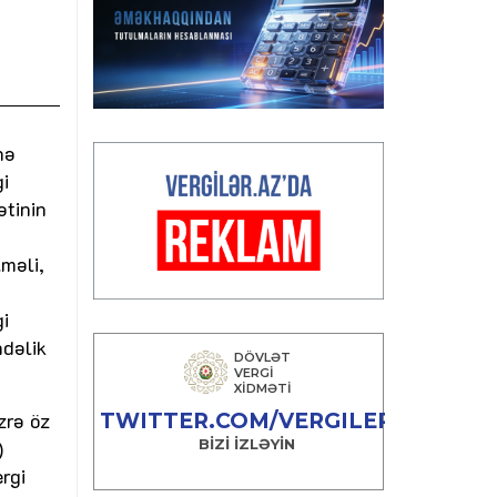
nə
gi
ətinin
lməli,
i
hdəlik
zrə öz
)
rgi