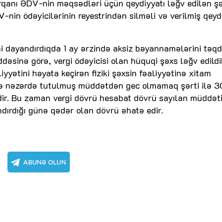
orqanı ƏDV-nin məqsədləri üçün qeydiyyatı ləğv edilən ş
nin ödəyicilərinin reyestrindən silməli və verilmiş qeyd
rini dayandırdıqda 1 ay ərzində aksiz bəyannamələrini təq
ddəsinə görə, vergi ödəyicisi olan hüquqi şəxs ləğv edild
yyətini həyata keçirən fiziki şəxsin fəaliyyətinə xitam
də nəzərdə tutulmuş müddətdən gec olmamaq şərti ilə 3
dir. Bu zaman vergi dövrü hesabat dövrü sayılan müddət
ndırdığı günə qədər olan dövrü əhatə edir.