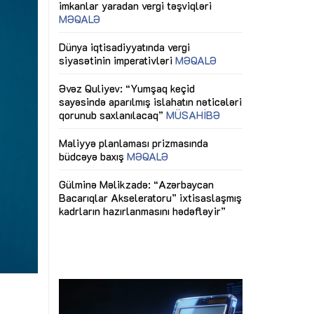
ericiliyinə
Dünya iqtisadiyyatında vergi
Nicat İmanov: "
ühitinin
siyasətinin imperativləri
MƏQALƏ
dəyişikliklər s
edir"
yaxşılaşdırılma
MÜSAHİBƏ
Əvəz Quliyev: “Yumşaq keçid
sayəsində aparılmış islahatın nəticələri
miz daha
qorunub saxlanılacaq”
MÜSAHİBƏ
Aytən Kərimov
, çevik və
inklüziv iş müh
dırmaqdır”
öyrənən komand
Maliyyə planlaması prizmasında
MÜSAHİBƏ
büdcəyə baxış
MƏQALƏ
tərəfdaşlığı
Azərbaycanda d
Gülminə Məlikzadə: “Azərbaycan
n ilk pilot
çərçivəsində hə
Bacarıqlar Akseleratoru” ixtisaslaşmış
layihə
VİDEO
kadrların hazırlanmasını hədəfləyir”
qaviləsi”
Aydın Hüseynov
renliyini
Azərbaycanın iq
andır”
təmin edən əsa
MÜSAHİBƏ