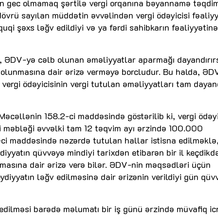
gec olmamaq şərtilə vergi orqanına bəyannamə təqdi
övrü sayılan müddətin əvvəlindən vergi ödəyicisi fəaliyy
quqi şəxs ləğv edildiyi və ya fərdi sahibkarın fəaliyyətin
i, ƏDV-yə cəlb olunan əməliyyatlar aparmağı dayandırır
olunmasına dair ərizə verməyə borcludur. Bu halda, ƏD
ergi ödəyicisinin vergi tutulan əməliyyatları tam dayand
Məcəllənin 158.2-ci maddəsində göstərilib ki, vergi ödəyi
i məbləği əvvəlki tam 12 təqvim ayı ərzində 100.000
ci maddəsində nəzərdə tutulan hallar istisna edilməklə,
iyyatın qüvvəyə mindiyi tarixdən etibarən bir il keçdikd
nmasına dair ərizə verə bilər. ƏDV-nin məqsədləri üçün
ydiyyatın ləğv edilməsinə dair ərizənin verildiyi gün qüv
 edilməsi barədə məlumatı bir iş günü ərzində müvafiq ic