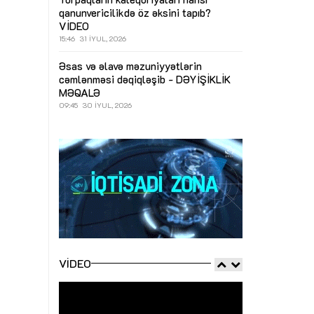
qanunvericilikdə öz əksini tapıb?
VİDEO
15:46
31 İYUL, 2026
Əsas və əlavə məzuniyyətlərin
cəmlənməsi dəqiqləşib - DƏYİŞİKLİK
MƏQALƏ
09:45
30 İYUL, 2026
VIDEO