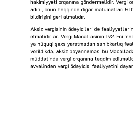
hakimiyyəti orqanına göndərməlidir. Vergi 
adını, onun haqqında digər məlumatları ƏDV-
bildirişini geri almalıdır.
Aksiz vergisinin ödəyiciləri də fəaliyyətlə
etməlidirlər. Vergi Məcəlləsinin 192.1-ci ma
ya hüquqi şəxs yaratmadan sahibkarlıq fəali
verildikdə, aksiz bəyannaməsi bu Məcəllə
müddətində vergi orqanına təqdim edilməli
əvvəlindən vergi ödəyicisi fəaliyyətini daya