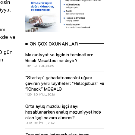
əxsin
iyyat
dim
ikdə və
ƏN ÇOX OXUNANLAR
0 gün
Məzuniyyət və işçinin təminatları:
in
Əmək Məcəlləsi nə deyir?
11:54
31 İYUL, 2026
"Startap" şəhadətnaməsini uğura
çevirən yerli layihələr: "Hellojob.az" və
"iCheck"
MƏQALƏ
11:29
30 İYUL, 2026
Orta aylıq muzdlu işçi sayı
hesablanarkən analıq məzuniyyətində
olan işçi nəzərə alınırmı?
14:18
30 İYUL, 2026
Torpaqların kateqoriyaları hansı