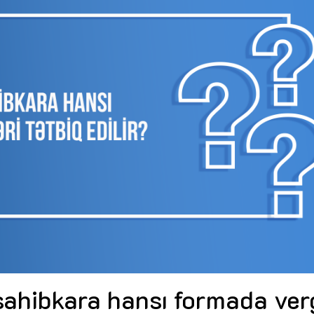
Dünya iqtisadiyyatında vergi
Nicat İmanov: "Vergi qanunv
siyasətinin imperativləri
MƏQALƏ
dəyişikliklər sahibkarlıq m
yaxşılaşdırılmasına xidmət 
MÜSAHİBƏ
Əvəz Quliyev: “Yumşaq keçid
sayəsində aparılmış islahatın nəticələri
qorunub saxlanılacaq”
MÜSAHİBƏ
Aytən Kərimova: “Məqsədi
inklüziv iş mühiti yaratmaq
öyrənən komanda formalaş
Maliyyə planlaması prizmasında
MÜSAHİBƏ
büdcəyə baxış
MƏQALƏ
Azərbaycanda dövlət-özəl 
Gülminə Məlikzadə: “Azərbaycan
çərçivəsində həyata keçirilə
Bacarıqlar Akseleratoru” ixtisaslaşmış
layihə
VİDEO
kadrların hazırlanmasını hədəfləyir”
Aydın Hüseynov: “Əsrin mü
Azərbaycanın iqtisadi suve
təmin edən əsas dayaqlard
MÜSAHİBƏ
sahibkara hansı formada ver