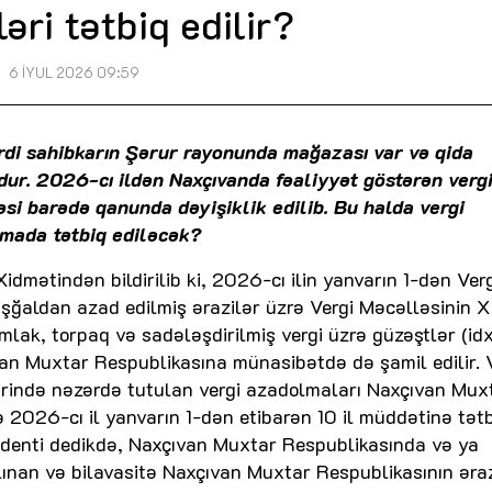
əri tətbiq edilir?
6 İYUL 2026 09:59
ərdi sahibkarın Şərur rayonunda mağazası var və qida
dur. 2026-cı ildən Naxçıvanda fəaliyyət göstərən verg
əsi barədə qanunda dəyişiklik edilib. Bu halda vergi
rmada tətbiq ediləcək?
Xidmətindən bildirilib ki, 2026-cı ilin yanvarın 1-dən Ver
işğaldan azad edilmiş ərazilər üzrə Vergi Məcəlləsinin X
mlak, torpaq və sadələşdirilmiş vergi üzrə güzəştlər (id
an Muxtar Respublikasına münasibətdə də şamil edilir. 
rində nəzərdə tutulan vergi azadolmaları Naxçıvan Mux
 2026-cı il yanvarın 1-dən etibarən 10 il müddətinə tət
zidenti dedikdə, Naxçıvan Muxtar Respublikasında və ya
ınan və bilavasitə Naxçıvan Muxtar Respublikasının əra