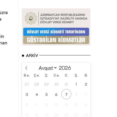
üzrə
ə
in
unan
ARXIV
B.e.
Ç.a.
Ç.
C.a.
C.
Ş.
B.
27
28
29
30
31
1
2
3
4
5
6
7
8
9
10
11
12
13
14
15
16
17
18
19
20
21
22
23