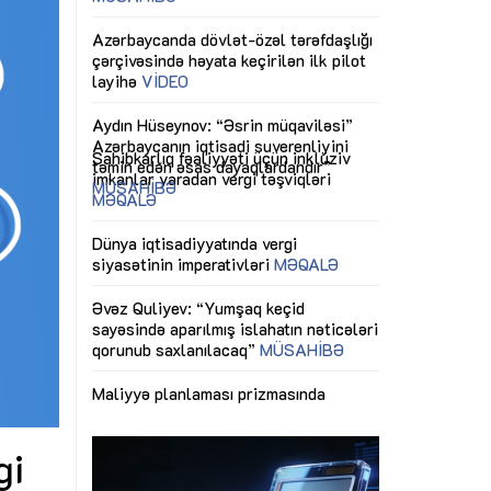
ericiliyinə
Dünya iqtisadiyyatında vergi
Nicat İmanov: "
ühitinin
siyasətinin imperativləri
MƏQALƏ
dəyişikliklər s
edir"
yaxşılaşdırılma
MÜSAHİBƏ
Əvəz Quliyev: “Yumşaq keçid
sayəsində aparılmış islahatın nəticələri
miz daha
qorunub saxlanılacaq”
MÜSAHİBƏ
Aytən Kərimov
, çevik və
inklüziv iş müh
dırmaqdır”
öyrənən komand
Maliyyə planlaması prizmasında
MÜSAHİBƏ
büdcəyə baxış
MƏQALƏ
tərəfdaşlığı
Azərbaycanda d
Gülminə Məlikzadə: “Azərbaycan
n ilk pilot
çərçivəsində hə
Bacarıqlar Akseleratoru” ixtisaslaşmış
layihə
VİDEO
kadrların hazırlanmasını hədəfləyir”
qaviləsi”
Aydın Hüseynov
renliyini
Azərbaycanın iq
andır”
təmin edən əsa
MÜSAHİBƏ
gi