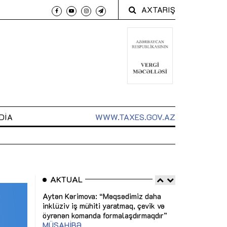
AXTARIŞ
DIA
WWW.TAXES.GOV.AZ
AKTUAL
 arxasında
Sahibkarlıq fəaliyyəti üçün inklüziv
“Düzgün kommun
t dayanır”
imkanlar yaradan vergi təşviqləri
real iş və siste
MƏQALƏ
MÜSAHİBƏ