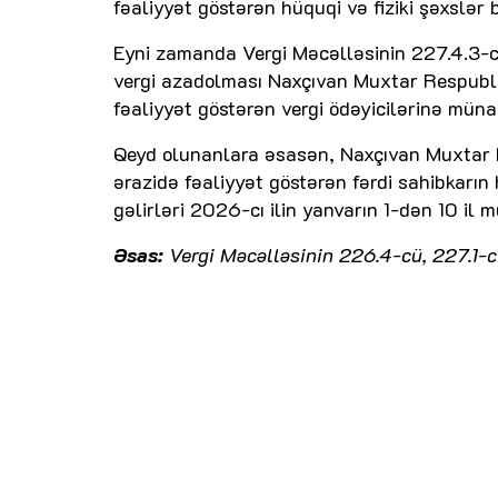
fəaliyyət göstərən hüquqi və fiziki şəxslər 
Eyni zamanda Vergi Məcəlləsinin 227.4.3-
vergi azadolması Naxçıvan Muxtar Respubli
fəaliyyət göstərən vergi ödəyicilərinə münas
Qeyd olunanlara əsasən, Naxçıvan Muxtar R
ərazidə fəaliyyət göstərən fərdi sahibkarın
gəlirləri 2026-cı ilin yanvarın 1-dən 10 il 
Əsas:
Vergi Məcəlləsinin 226.4-cü, 227.1-