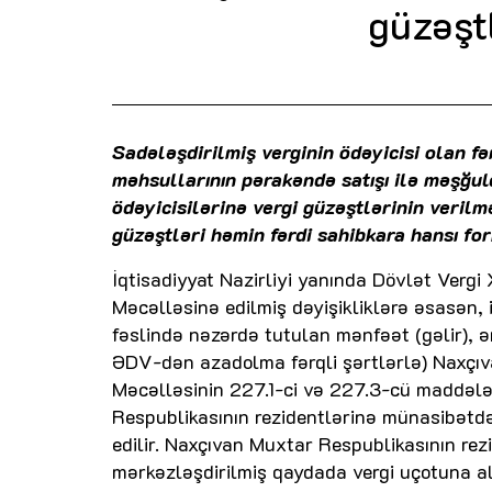
güzəştl
Sadələşdirilmiş verginin ödəyicisi olan f
məhsullarının pərakəndə satışı ilə məşğul
ödəyicisilərinə vergi güzəştlərinin verilm
güzəştləri həmin fərdi sahibkara hansı fo
İqtisadiyyat Nazirliyi yanında Dövlət Vergi 
Məcəlləsinə edilmiş dəyişikliklərə əsasən, 
fəslində nəzərdə tutulan mənfəət (gəlir), ə
ƏDV-dən azadolma fərqli şərtlərlə) Naxçıv
Məcəlləsinin 227.1-ci və 227.3-cü maddələ
Respublikasının rezidentlərinə münasibətdə
edilir. Naxçıvan Muxtar Respublikasının re
mərkəzləşdirilmiş qaydada vergi uçotuna al