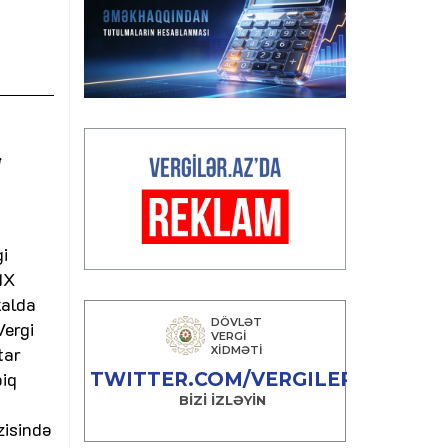
i
gi
IX
xalda
Vergi
tar
biq
zisində