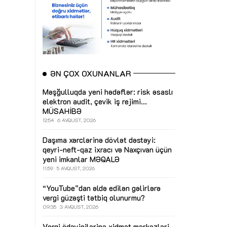
ƏN ÇOX OXUNANLAR
Məşğulluqda yeni hədəflər: risk əsaslı
elektron audit, çevik iş rejimi...
MÜSAHİBƏ
12:54
6 AVQUST, 2026
Daşıma xərclərinə dövlət dəstəyi:
qeyri-neft-qaz ixracı və Naxçıvan üçün
yeni imkanlar
MƏQALƏ
11:59
5 AVQUST, 2026
“YouTube”dan əldə edilən gəlirlərə
vergi güzəşti tətbiq olunurmu?
09:35
3 AVQUST, 2026
Vergi ödəyicilərinə xidmət mərkəzləri