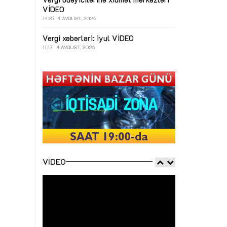
VİDEO
14:25
4 AVQUST, 2026
Vergi xəbərləri: iyul
VİDEO
11:17
4 AVQUST, 2026
VIDEO