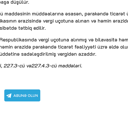
başa düşülür.
cü maddəsinin müddəalarına əsasən, pərakəndə ticarət 
kasının ərazisində vergi uçotuna alınan və həmin ərazid
ibətdə tətbiq edilir.
espublikasında vergi uçotuna alınmış və bilavasitə həm
 həmin ərazidə pərakəndə ticarət fəaliyyəti üzrə əldə ol
müddətinə sadələşdirilmiş vergidən azaddır.
ci, 227.3-cü və227.4.3-cü maddələri.