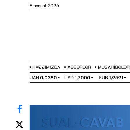
8 avqust 2026
HAQQIMIZDA
XƏBƏRLƏR
MÜSAHIBƏLƏR
EL
0,6489
UAH
0,0380
USD
1,7000
EUR
1,9591