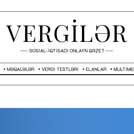
VERGİLƏR
SOSİAL-İQTİSADİ ONLAYN QƏZET
MƏQALƏLƏR
VERGI TESTLƏRI
ELANLAR
MULTIME
GBP
2,2873
RUB
2,0816
Sahibkarlıq fəaliyyəti üçün inklüziv
“Düzgün kommunikasiyanın
imkanlar yaradan vergi təşviqləri
real iş və sistemli fəaliyyə
MƏQALƏ
MÜSAHİBƏ