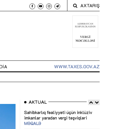
AXTARIŞ
DIA
WWW.TAXES.GOV.AZ
AKTUAL
 arxasında
Sahibkarlıq fəaliyyəti üçün inklüziv
“Düzgün kommun
t dayanır”
imkanlar yaradan vergi təşviqləri
real iş və siste
MƏQALƏ
MÜSAHİBƏ