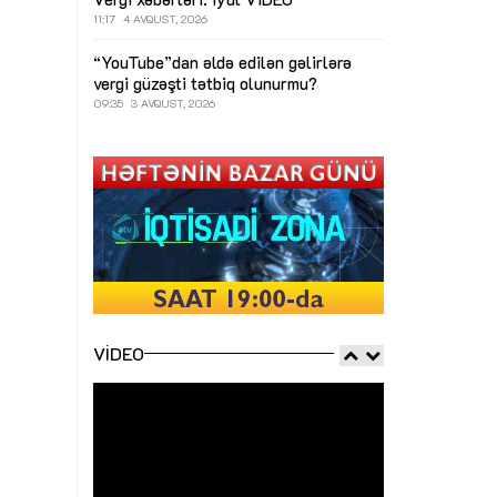
11:17
4 AVQUST, 2026
“YouTube”dan əldə edilən gəlirlərə
vergi güzəşti tətbiq olunurmu?
09:35
3 AVQUST, 2026
VIDEO