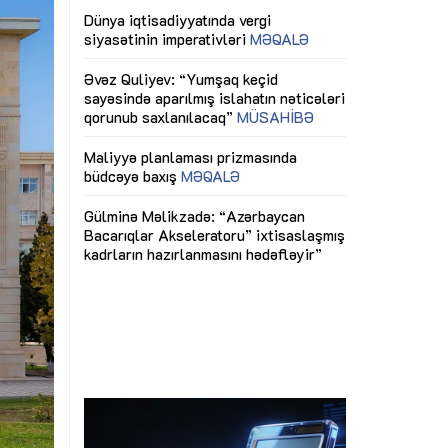
ericiliyinə
Dünya iqtisadiyyatında vergi
Nicat İmanov: "
ühitinin
siyasətinin imperativləri
MƏQALƏ
dəyişikliklər s
edir"
yaxşılaşdırılma
MÜSAHİBƏ
Əvəz Quliyev: “Yumşaq keçid
sayəsində aparılmış islahatın nəticələri
miz daha
qorunub saxlanılacaq”
MÜSAHİBƏ
Aytən Kərimov
, çevik və
inklüziv iş müh
dırmaqdır”
öyrənən komand
Maliyyə planlaması prizmasında
MÜSAHİBƏ
büdcəyə baxış
MƏQALƏ
tərəfdaşlığı
Azərbaycanda d
Gülminə Məlikzadə: “Azərbaycan
n ilk pilot
çərçivəsində hə
Bacarıqlar Akseleratoru” ixtisaslaşmış
layihə
VİDEO
kadrların hazırlanmasını hədəfləyir”
qaviləsi”
Aydın Hüseynov
renliyini
Azərbaycanın iq
andır”
təmin edən əsa
MÜSAHİBƏ