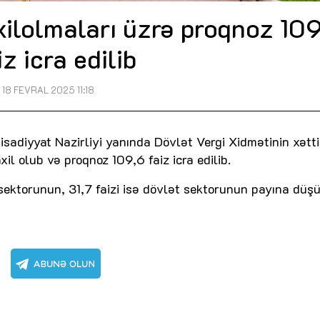
xilolmaları üzrə proqnoz 10
iz icra edilib
18 FEVRAL 2025 11:18
sadiyyat Nazirliyi yanında Dövlət Vergi Xidmətinin xətti
l olub və proqnoz 109,6 faiz icra edilib.
 sektorunun, 31,7 faizi isə dövlət sektorunun payına düşü