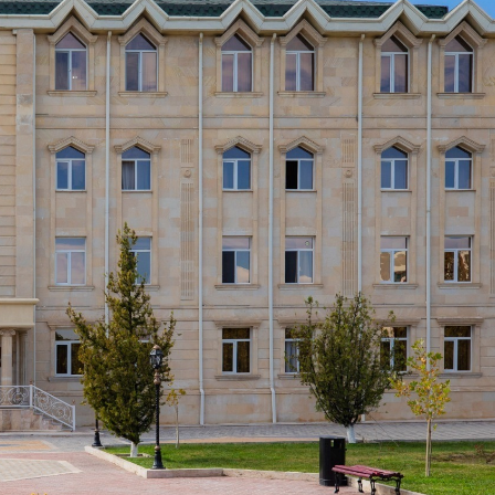
Dünya iqtisadiyyatında vergi
Nicat İmanov: "Vergi qanunv
siyasətinin imperativləri
MƏQALƏ
dəyişikliklər sahibkarlıq m
yaxşılaşdırılmasına xidmət 
MÜSAHİBƏ
Əvəz Quliyev: “Yumşaq keçid
sayəsində aparılmış islahatın nəticələri
qorunub saxlanılacaq”
MÜSAHİBƏ
Aytən Kərimova: “Məqsədi
inklüziv iş mühiti yaratmaq
öyrənən komanda formalaş
Maliyyə planlaması prizmasında
MÜSAHİBƏ
büdcəyə baxış
MƏQALƏ
Azərbaycanda dövlət-özəl 
Gülminə Məlikzadə: “Azərbaycan
çərçivəsində həyata keçirilə
Bacarıqlar Akseleratoru” ixtisaslaşmış
layihə
VİDEO
kadrların hazırlanmasını hədəfləyir”
Aydın Hüseynov: “Əsrin mü
Azərbaycanın iqtisadi suve
təmin edən əsas dayaqlard
MÜSAHİBƏ