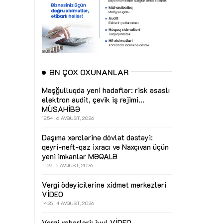
ƏN ÇOX OXUNANLAR
Məşğulluqda yeni hədəflər: risk əsaslı
elektron audit, çevik iş rejimi...
MÜSAHİBƏ
12:54
6 AVQUST, 2026
Daşıma xərclərinə dövlət dəstəyi:
qeyri-neft-qaz ixracı və Naxçıvan üçün
yeni imkanlar
MƏQALƏ
11:59
5 AVQUST, 2026
Vergi ödəyicilərinə xidmət mərkəzləri
VİDEO
14:25
4 AVQUST, 2026
Vergi xəbərləri: iyul
VİDEO