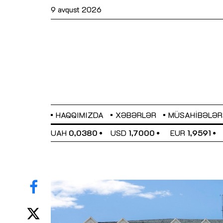
9 avqust 2026
HAQQIMIZDA
XƏBƏRLƏR
MÜSAHIBƏLƏR
EL
0,6489
UAH
0,0380
USD
1,7000
EUR
1,9591