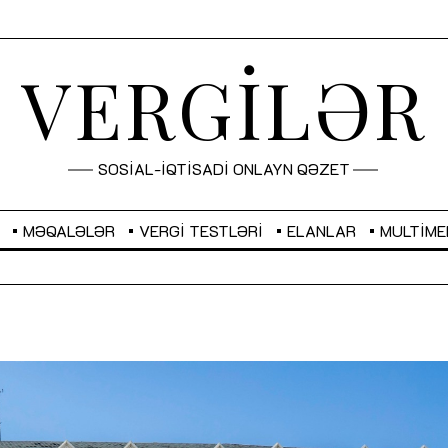
VERGİLƏR
SOSİAL-İQTİSADİ ONLAYN QƏZET
MƏQALƏLƏR
VERGI TESTLƏRI
ELANLAR
MULTIME
GBP
2,2873
RUB
2,0816
Sahibkarlıq fəaliyyəti üçün inklüziv
“Düzgün kommunikasiyanın
imkanlar yaradan vergi təşviqləri
real iş və sistemli fəaliyyə
MƏQALƏ
MÜSAHİBƏ