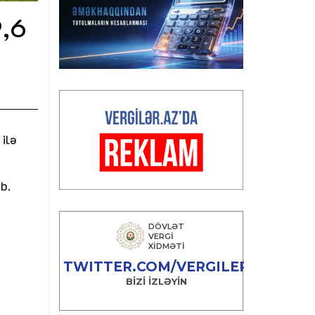
9,6
 ilə
b.