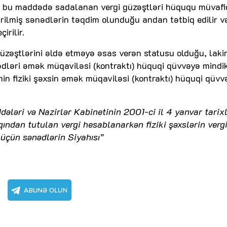
in bu maddədə sadalanan vergi güzəştləri hüququ müvafi
rilmiş sənədlərin təqdim olunduğu andan tətbiq edilir v
irilir.
üzəştlərini əldə etməyə əsas verən statusu olduğu, laki
dləri əmək müqaviləsi (kontraktı) hüquqi qüvvəyə mindi
min fiziki şəxsin əmək müqaviləsi (kontraktı) hüquqi qüvv
dələri və Nazirlər Kabinetinin 2001-ci il 4 yanvar tarixl
ından tutulan vergi hesablanarkən fiziki şəxslərin verg
üçün sənədlərin Siyahısı”