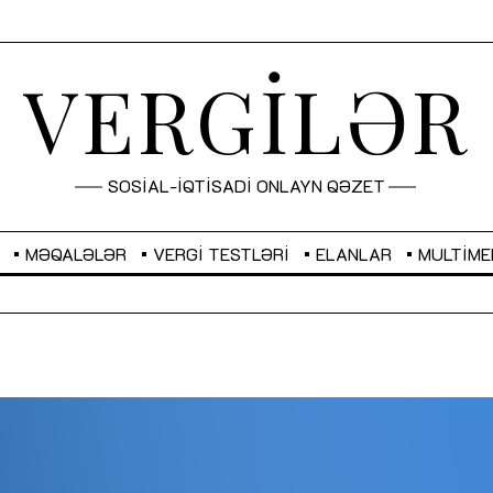
VERGİLƏR
SOSİAL-İQTİSADİ ONLAYN QƏZET
MƏQALƏLƏR
VERGI TESTLƏRI
ELANLAR
MULTIME
GBP
2,2873
RUB
2,0816
Sahibkarlıq fəaliyyəti üçün inklüziv
“Düzgün kommunikasiyanın
imkanlar yaradan vergi təşviqləri
real iş və sistemli fəaliyyə
MƏQALƏ
MÜSAHİBƏ