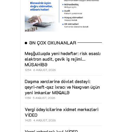
ƏN ÇOX OXUNANLAR
Məşğulluqda yeni hədəflər: risk əsaslı
elektron audit, çevik iş rejimi...
MÜSAHİBƏ
12:54
6 AVQUST, 2026
Daşıma xərclərinə dövlət dəstəyi:
qeyri-neft-qaz ixracı və Naxçıvan üçün
yeni imkanlar
MƏQALƏ
11:59
5 AVQUST, 2026
Vergi ödəyicilərinə xidmət mərkəzləri
VİDEO
14:25
4 AVQUST, 2026
Vergi xəbərləri: iyul
VİDEO