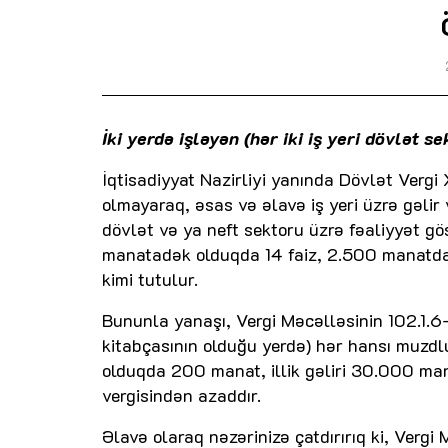
İki yerdə işləyən (hər iki iş yeri dövlət s
İqtisadiyyat Nazirliyi yanında Dövlət Vergi 
olmayaraq, əsas və əlavə iş yeri üzrə gəlir v
dövlət və ya neft sektoru üzrə fəaliyyət g
manatadək olduqda 14 faiz, 2.500 manatdan 
kimi tutulur.
Bununla yanaşı, Vergi Məcəlləsinin 102.1.6-
kitabçasının olduğu yerdə) hər hansı muzdl
olduqda 200 manat, illik gəliri 30.000 ma
vergisindən azaddır.
Əlavə olaraq nəzərinizə çatdırırıq ki, Ver