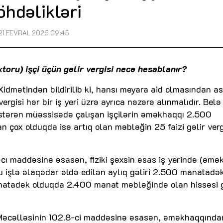
öhdəlikləri
21 FEVRAL 2025 09:45
ektoru) işçi üçün gəlir vergisi necə hesablanır?
Xidmətindən bildirilib ki, hansı meyara aid olmasından ası
ergisi hər bir iş yeri üzrə ayrıca nəzərə alınmalıdır. Belə 
östərən müəssisədə çalışan işçilərin əməkhaqqı 2.500
çox olduqda isə artıq olan məbləğin 25 faizi gəlir verg
cı maddəsinə əsasən, fiziki şəxsin əsas iş yerində (əmə
u işlə əlaqədar əldə edilən aylıq gəliri 2.500 manatadə
natadək olduqda 2.400 manat məbləğində olan hissəsi g
gi Məcəlləsinin 102.8-ci maddəsinə əsasən, əməkhaqqında