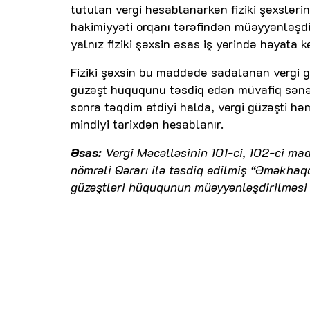
tutulan vergi hesablanarkən fiziki şəxslər
hakimiyyəti orqanı tərəfindən müəyyənləşdi
yalnız fiziki şəxsin əsas iş yerində həyata keç
Fiziki şəxsin bu maddədə sadalanan vergi g
güzəşt hüququnu təsdiq edən müvafiq sənə
sonra təqdim etdiyi halda, vergi güzəşti hə
mindiyi tarixdən hesablanır.
Əsas:
Vergi Məcəlləsinin 101-ci, 102-ci mad
nömrəli Qərarı ilə təsdiq edilmiş “Əməkhaqq
güzəştləri hüququnun müəyyənləşdirilməsi 