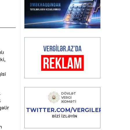
lı
ki,
isi
k
k
əlir
n