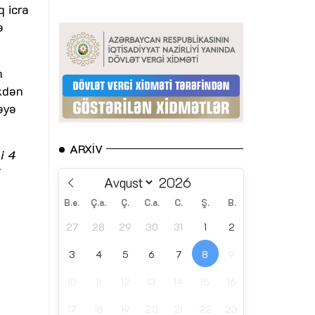
q icra
ə
n
kdən
əyə
ARXIV
i 4
i
B.e.
Ç.a.
Ç.
C.a.
C.
Ş.
B.
27
28
29
30
31
1
2
3
4
5
6
7
8
9
10
11
12
13
14
15
16
17
18
19
20
21
22
23