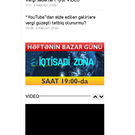
11:17
4 AVQUST, 2026
“YouTube”dan əldə edilən gəlirlərə
vergi güzəşti tətbiq olunurmu?
09:35
3 AVQUST, 2026
VIDEO