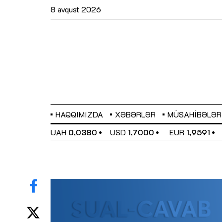
8 avqust 2026
HAQQIMIZDA
XƏBƏRLƏR
MÜSAHIBƏLƏR
EL
0,6489
UAH
0,0380
USD
1,7000
EUR
1,9591