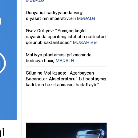
ericiliyinə
Dünya iqtisadiyyatında vergi
Nicat İmanov: "
ühitinin
siyasətinin imperativləri
MƏQALƏ
dəyişikliklər s
edir"
yaxşılaşdırılma
MÜSAHİBƏ
Əvəz Quliyev: “Yumşaq keçid
sayəsində aparılmış islahatın nəticələri
miz daha
qorunub saxlanılacaq”
MÜSAHİBƏ
Aytən Kərimov
, çevik və
inklüziv iş müh
dırmaqdır”
öyrənən komand
Maliyyə planlaması prizmasında
MÜSAHİBƏ
büdcəyə baxış
MƏQALƏ
tərəfdaşlığı
Azərbaycanda d
Gülminə Məlikzadə: “Azərbaycan
n ilk pilot
çərçivəsində hə
Bacarıqlar Akseleratoru” ixtisaslaşmış
layihə
VİDEO
kadrların hazırlanmasını hədəfləyir”
qaviləsi”
Aydın Hüseynov
renliyini
Azərbaycanın iq
andır”
təmin edən əsa
MÜSAHİBƏ
i