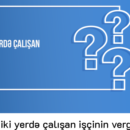
Dünya iqtisadiyyatında vergi
Nicat İmanov: "Vergi qanunv
siyasətinin imperativləri
MƏQALƏ
dəyişikliklər sahibkarlıq m
yaxşılaşdırılmasına xidmət 
MÜSAHİBƏ
Əvəz Quliyev: “Yumşaq keçid
sayəsində aparılmış islahatın nəticələri
qorunub saxlanılacaq”
MÜSAHİBƏ
Aytən Kərimova: “Məqsədi
inklüziv iş mühiti yaratmaq
öyrənən komanda formalaş
Maliyyə planlaması prizmasında
MÜSAHİBƏ
büdcəyə baxış
MƏQALƏ
Azərbaycanda dövlət-özəl 
Gülminə Məlikzadə: “Azərbaycan
çərçivəsində həyata keçirilə
Bacarıqlar Akseleratoru” ixtisaslaşmış
layihə
VİDEO
kadrların hazırlanmasını hədəfləyir”
Aydın Hüseynov: “Əsrin mü
Azərbaycanın iqtisadi suve
təmin edən əsas dayaqlard
MÜSAHİBƏ
ki yerdə çalışan işçinin verg