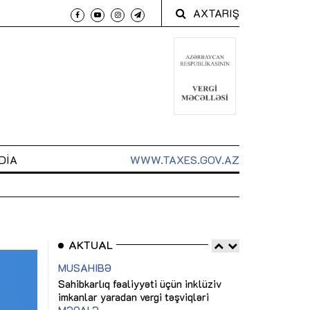
AXTARIŞ
DIA
WWW.TAXES.GOV.AZ
AKTUAL
 arxasında
Sahibkarlıq fəaliyyəti üçün inklüziv
“Düzgün kommun
t dayanır”
imkanlar yaradan vergi təşviqləri
real iş və siste
MƏQALƏ
MÜSAHİBƏ