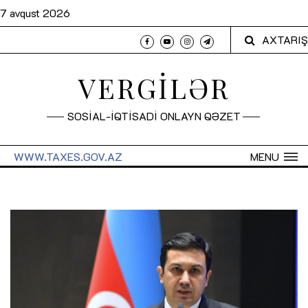
7 avqust 2026
AXTARIŞ
VERGİLƏR
SOSİAL-İQTİSADİ ONLAYN QƏZET
WWW.TAXES.GOV.AZ
MENU