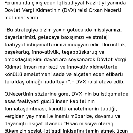
Forumunda çıxış edən İqtisadiyyat Nazirliyi yanında
Dövlət Vergi Xidmətinin (DVX) rəisi Orxan Nəzərli
məlumat verib.
“Bu strategiya bizim yaxın gələcəkdə missiyamızı,
dəyərlərimizi, gələcəyə baxışımızı və strateji
fəaliyyət istiqamətlərimizi müəyyən edir. Dürüstlük,
peşəkarlıq, innovativlik, təşəbbüskarlıq və
əməkdaşlıq kimi dəyərlərə söykənərək Dövlət Vergi
Xidməti insan mərkəzli və innovativ xidmətlərlə
könüllü əməletməni sadə və əlçatan edən etibarlı
tərəfdaş olmağı hədəfləyir”,- DVX rəisi əlavə edib.
O.Nəzərlinin sözlərinə görə, DVX-nin bu istiqamətdə
əsas fəaliyyəti güclü insan kapitalının
formalaşdırılması, könüllü əməletmənin təbliği,
vergidən yayınma ilə inamlı mübarizə, davamlı və
dayanıqlı inkişaf olacaq: “Əsas missiya olaraq
ölkəmizin sosial-iqtisadi inkişafını təmin etmək üçün