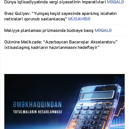
mü
Əvəz Quliyev: “Yumşaq keçid sayəsində aparılmış islahatın
nəticələri qorunub saxlanılacaq”
MÜSAHİBƏ
Ay
ya
M
Maliyyə planlaması prizmasında büdcəyə baxış
MƏQALƏ
Az
Gülminə Məlikzadə: “Azərbaycan Bacarıqlar Akseleratoru”
ke
ixtisaslaşmış kadrların hazırlanmasını hədəfləyir”
Ay
su