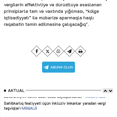
vergilərin effektivliyə və dürüstlüyə əsaslanan
prinsiplərlə tam və vaxtında yığılması, “kölgə
iqtisadiyyatı” ilə mübarizə aparmaqla haqlı
rəqabətin təmin edilməsinə çalışacağıq".
AKTUAL
Sahibkarlıq fəaliyyəti üçün inklüziv imkanlar yaradan vergi
“D
təşviqləri
MƏQALƏ
fə
lıq
Dünya iqtisadiyyatında vergi siyasətinin imperativləri
MƏQALƏ
Ni