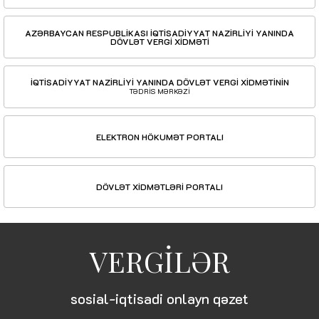
AZƏRBAYCAN RESPUBLİKASI İQTİSADİYYAT NAZİRLİYİ YANINDA
DÖVLƏT VERGİ XİDMƏTİ
İQTİSADİYYAT NAZİRLİYİ YANINDA DÖVLƏT VERGİ XİDMƏTİNİN
TƏDRİS MƏRKƏZİ
ELEKTRON HÖKUMƏT PORTALI
DÖVLƏT XİDMƏTLƏRİ PORTALI
VERGİLƏR
sosial-iqtisadi onlayn qəzet