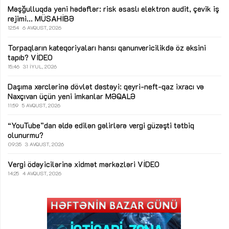
Məşğulluqda yeni hədəflər: risk əsaslı elektron audit, çevik iş
rejimi...
MÜSAHİBƏ
12:54
6 AVQUST, 2026
Torpaqların kateqoriyaları hansı qanunvericilikdə öz əksini
tapıb?
VİDEO
15:46
31 İYUL, 2026
Daşıma xərclərinə dövlət dəstəyi: qeyri-neft-qaz ixracı və
Naxçıvan üçün yeni imkanlar
MƏQALƏ
11:59
5 AVQUST, 2026
“YouTube”dan əldə edilən gəlirlərə vergi güzəşti tətbiq
olunurmu?
09:35
3 AVQUST, 2026
Vergi ödəyicilərinə xidmət mərkəzləri
VİDEO
14:25
4 AVQUST, 2026