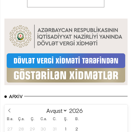
ARXIV
B.e.
Ç.a.
Ç.
C.a.
C.
Ş.
B.
27
28
29
30
31
1
2